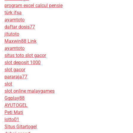
program excel calcul pensie
türk ifşa
ayamtoto
daftar dosis77
jitutoto
Maxwin88 Link
ayamtoto
situs toto slot gacor
slot deposit 1000
slot gacor
pararaja77
slot
slot online malaygames
Ggplay88
AYUTOGEL
Peti Mati
lotto01
Situs Gitartogel