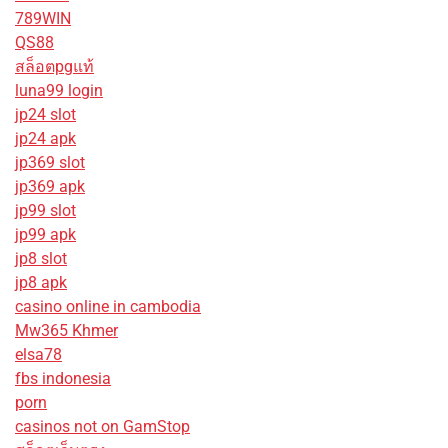
789WIN
QS88
สล็อตpgแท้
luna99 login
jp24 slot
jp24 apk
jp369 slot
jp369 apk
jp99 slot
jp99 apk
jp8 slot
jp8 apk
casino online in cambodia
Mw365 Khmer
elsa78
fbs indonesia
porn
casinos not on GamStop