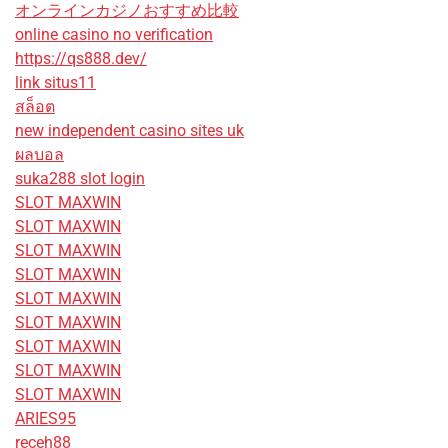
オンラインカジノおすすめ比較
online casino no verification
https://qs888.dev/
link situs11
สล็อต
new independent casino sites uk
ผลบอล
suka288 slot login
SLOT MAXWIN
SLOT MAXWIN
SLOT MAXWIN
SLOT MAXWIN
SLOT MAXWIN
SLOT MAXWIN
SLOT MAXWIN
SLOT MAXWIN
SLOT MAXWIN
ARIES95
receh88