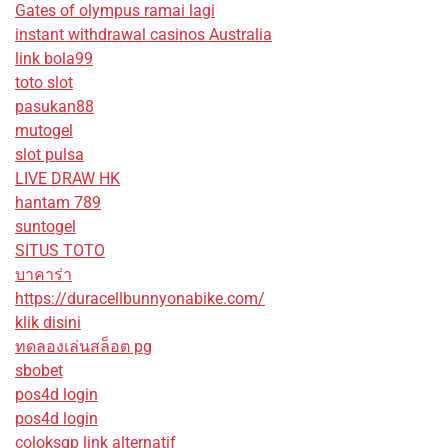
Gates of olympus ramai lagi
instant withdrawal casinos Australia
link bola99
toto slot
pasukan88
mutogel
slot pulsa
LIVE DRAW HK
hantam 789
suntogel
SITUS TOTO
บาคาร่า
https://duracellbunnyonabike.com/
klik disini
ทดลองเล่นสล็อต pg
sbobet
pos4d login
pos4d login
coloksgp link alternatif