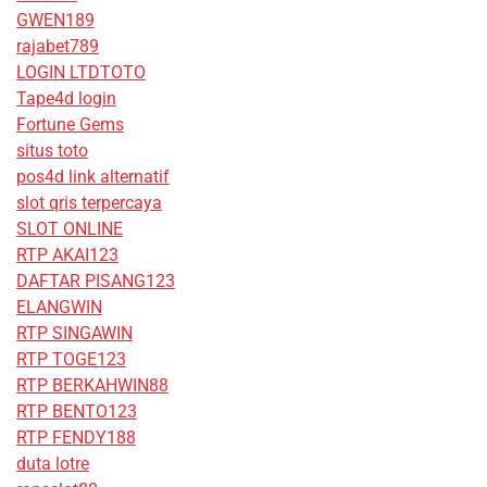
GWEN189
rajabet789
LOGIN LTDTOTO
Tape4d login
Fortune Gems
situs toto
pos4d link alternatif
slot qris terpercaya
SLOT ONLINE
RTP AKAI123
DAFTAR PISANG123
ELANGWIN
RTP SINGAWIN
RTP TOGE123
RTP BERKAHWIN88
RTP BENTO123
RTP FENDY188
duta lotre