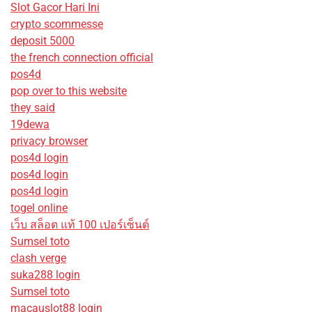
Slot Gacor Hari Ini
crypto scommesse
deposit 5000
the french connection official
pos4d
pop over to this website
they said
19dewa
privacy browser
pos4d login
pos4d login
pos4d login
togel online
เว็บ สล็อต แท้ 100 เปอร์เซ็นต์
Sumsel toto
clash verge
suka288 login
Sumsel toto
macauslot88 login