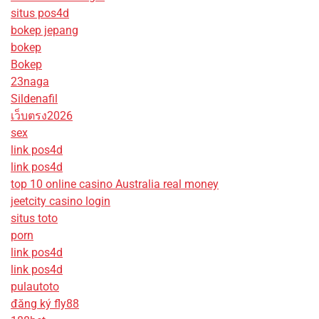
situs pos4d
bokep jepang
bokep
Bokep
23naga
Sildenafil
เว็บตรง2026
sex
link pos4d
link pos4d
top 10 online casino Australia real money
jeetcity casino login
situs toto
porn
link pos4d
link pos4d
pulautoto
đăng ký fly88