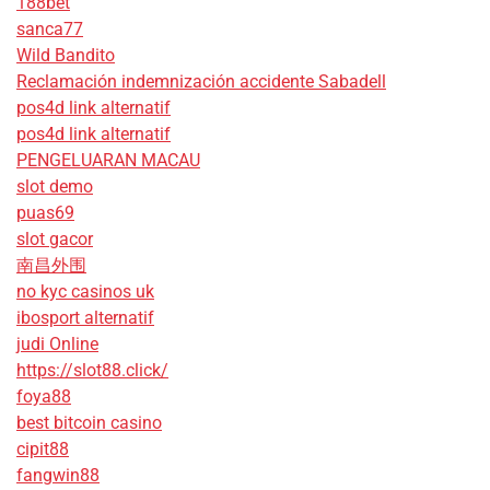
188bet
sanca77
Wild Bandito
Reclamación indemnización accidente Sabadell
pos4d link alternatif
pos4d link alternatif
PENGELUARAN MACAU
slot demo
puas69
slot gacor
南昌外围
no kyc casinos uk
ibosport alternatif
judi Online
https://slot88.click/
foya88
best bitcoin casino
cipit88
fangwin88