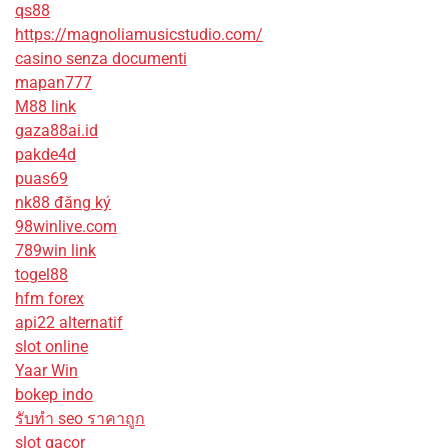
qs88
https://magnoliamusicstudio.com/
casino senza documenti
mapan777
M88 link
gaza88ai.id
pakde4d
puas69
nk88 đăng ký
98winlive.com
789win link
togel88
hfm forex
api22 alternatif
slot online
Yaar Win
bokep indo
รับทํา seo ราคาถูก
slot gacor