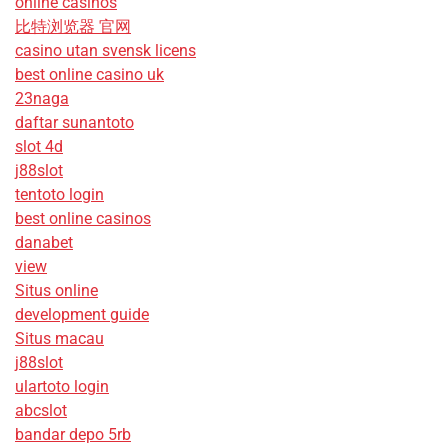
online casinos
比特浏览器 官网
casino utan svensk licens
best online casino uk
23naga
daftar sunantoto
slot 4d
j88slot
tentoto login
best online casinos
danabet
view
Situs online
development guide
Situs macau
j88slot
ulartoto login
abcslot
bandar depo 5rb