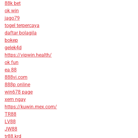
88k bet
ok win
jago79
togel terpercaya
daftar bolagila
bokep
gelek4d
https://vipwin.health/
ok fun
ea 88
888vi.com
888p online
win678 page
xem ngay
https://kuwin.mex.com/
TR88
LV88
JW88
tr88.krd