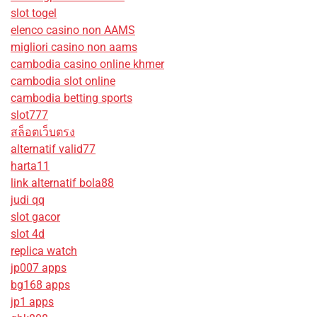
slot togel
elenco casino non AAMS
migliori casino non aams
cambodia casino online khmer
cambodia slot online
cambodia betting sports
slot777
สล็อตเว็บตรง
alternatif valid77
harta11
link alternatif bola88
judi qq
slot gacor
slot 4d
replica watch
jp007 apps
bg168 apps
jp1 apps