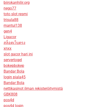
biirokanhilir.org
nego77
toto slot resmi
trisula88
mantul138
gen4
Ligacor
สล็อตเว็บตรง
xnxx
slot gacor hari ini
servertogel
bokepbokep
Bandar Bola
login piala45
Bandar Bola
nettikasinot ilman rekisteröitymistä
GBK808
pos4d
pos4d login