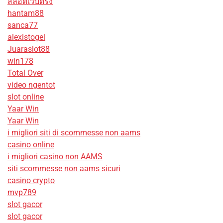
สล็อตเว็บตรง
hantam88
sanca77
alexistogel
Juaraslot88
win178
Total Over
video ngentot
slot online
Yaar Win
Yaar Win
i migliori siti di scommesse non aams
casino online
i migliori casino non AAMS
siti scommesse non aams sicuri
casino crypto
mvp789
slot gacor
slot gacor