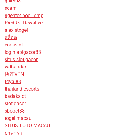
gbk808
scam
ngentot bocil smp
Prediksi Dewalive
alexistogel
สล็อต
cocaslot
login apigacor88
situs slot gacor
wdbandar
快连VPN
foya 88
thailand escorts
badakslot
slot gacor
sbobet88
togel macau
SITUS TOTO MACAU
บาคาร่า