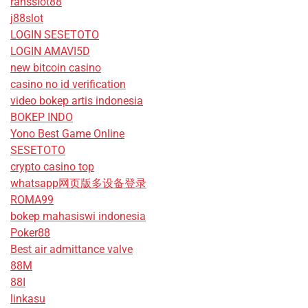
ransslot88
j88slot
LOGIN SESETOTO
LOGIN AMAVI5D
new bitcoin casino
casino no id verification
video bokep artis indonesia
BOKEP INDO
Yono Best Game Online
SESETOTO
crypto casino top
whatsapp网页版多设备登录
ROMA99
bokep mahasiswi indonesia
Poker88
Best air admittance valve
88M
88I
linkasu