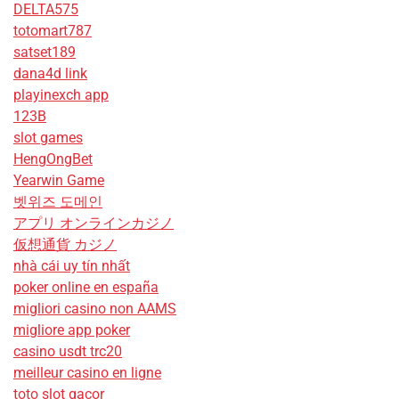
DELTA575
totomart787
satset189
dana4d link
playinexch app
123B
slot games
HengOngBet
Yearwin Game
벳위즈 도메인
アプリ オンラインカジノ
仮想通貨 カジノ
nhà cái uy tín nhất
poker online en españa
migliori casino non AAMS
migliore app poker
casino usdt trc20
meilleur casino en ligne
toto slot gacor