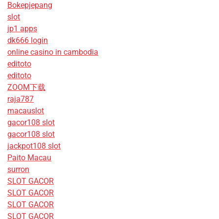
Bokepjepang
slot
jp1 apps
dk666 login
online casino in cambodia
editoto
editoto
ZOOM下载
raja787
macauslot
gacor108 slot
gacor108 slot
jackpot108 slot
Paito Macau
surron
SLOT GACOR
SLOT GACOR
SLOT GACOR
SLOT GACOR