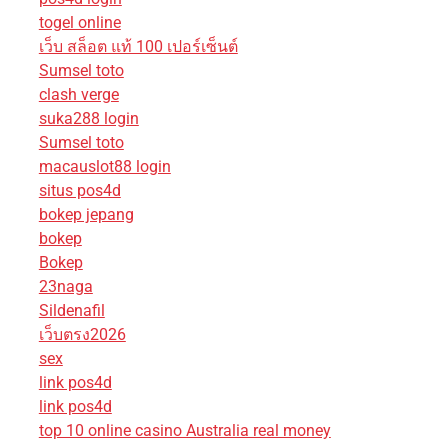
togel online
เว็บ สล็อต แท้ 100 เปอร์เซ็นต์
Sumsel toto
clash verge
suka288 login
Sumsel toto
macauslot88 login
situs pos4d
bokep jepang
bokep
Bokep
23naga
Sildenafil
เว็บตรง2026
sex
link pos4d
link pos4d
top 10 online casino Australia real money