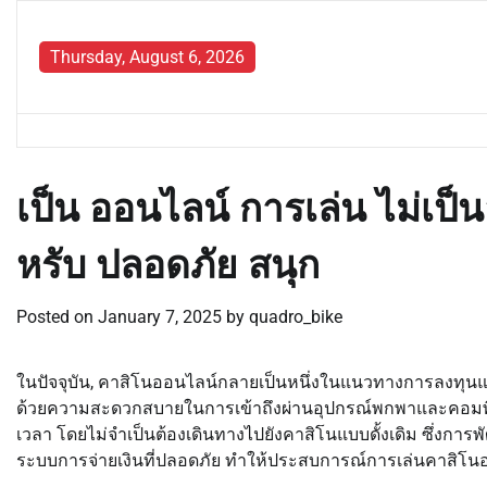
Skip
to
Thursday, August 6, 2026
content
เป็น ออนไลน์ การเล่น ไม่เป็
หรับ ปลอดภัย สนุก
Posted on
January 7, 2025
by
quadro_bike
ในปัจจุบัน, คาสิโนออนไลน์กลายเป็นหนึ่งในแนวทางการลงทุนแ
ด้วยความสะดวกสบายในการเข้าถึงผ่านอุปกรณ์พกพาและคอมพิวเตอร
เวลา โดยไม่จำเป็นต้องเดินทางไปยังคาสิโนแบบดั้งเดิม ซึ่งการพ
ระบบการจ่ายเงินที่ปลอดภัย ทำให้ประสบการณ์การเล่นคาสิโนอ