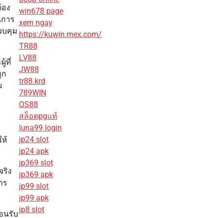
้อง
win678 page
านการ
xem ngay
วบคุม
https://kuwin.mex.com/
TR88
LV88
้ที่
JW88
ุก
tr88.krd
ม
789WIN
QS88
สล็อตpgแท้
luna99 login
jp24 slot
ให้
jp24 apk
jp369 slot
จริง
jp369 apk
าร
jp99 slot
jp99 apk
jp8 slot
้อนรับ