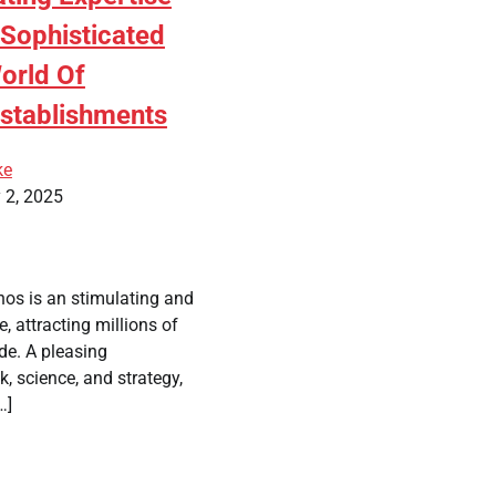
 Sophisticated
orld Of
stablishments
ke
 2, 2025
nos is an stimulating and
, attracting millions of
de. A pleasing
k, science, and strategy,
…]