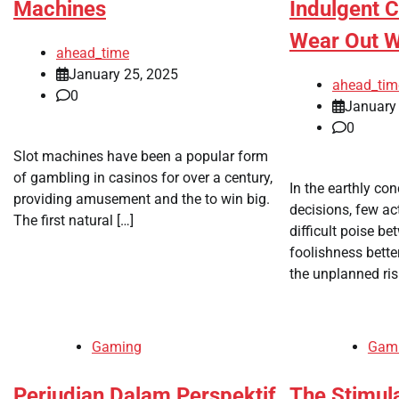
Machines
Indulgent C
Wear Out W
ahead_time
January 25, 2025
ahead_tim
0
January
0
Slot machines have been a popular form
of gambling in casinos for over a century,
In the earthly con
providing amusement and the to win big.
decisions, few act
The first natural […]
difficult poise b
foolishness bette
the unplanned ris
Gaming
Gam
Perjudian Dalam Perspektif
The Stimula