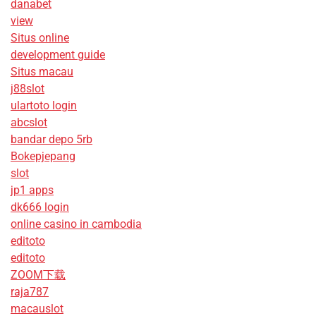
danabet
view
Situs online
development guide
Situs macau
j88slot
ulartoto login
abcslot
bandar depo 5rb
Bokepjepang
slot
jp1 apps
dk666 login
online casino in cambodia
editoto
editoto
ZOOM下载
raja787
macauslot