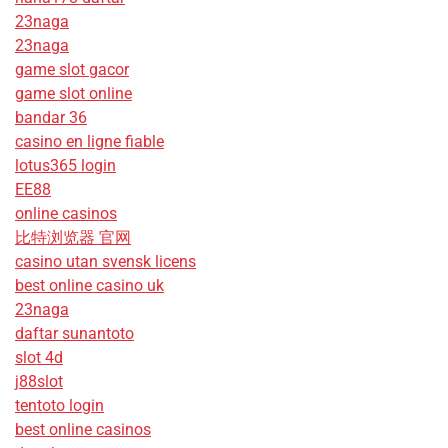
23naga
23naga
game slot gacor
game slot online
bandar 36
casino en ligne fiable
lotus365 login
EE88
online casinos
比特浏览器 官网
casino utan svensk licens
best online casino uk
23naga
daftar sunantoto
slot 4d
j88slot
tentoto login
best online casinos