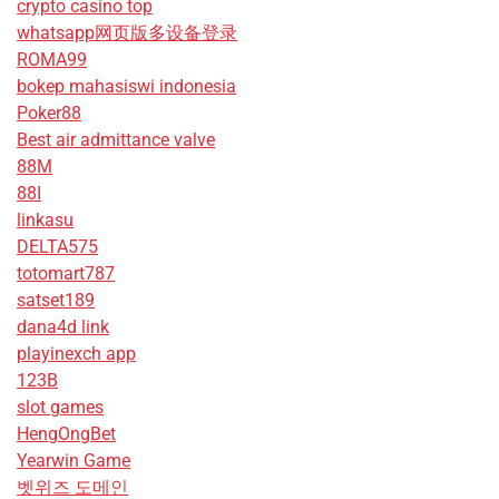
crypto casino top
whatsapp网页版多设备登录
ROMA99
bokep mahasiswi indonesia
Poker88
Best air admittance valve
88M
88I
linkasu
DELTA575
totomart787
satset189
dana4d link
playinexch app
123B
slot games
HengOngBet
Yearwin Game
벳위즈 도메인