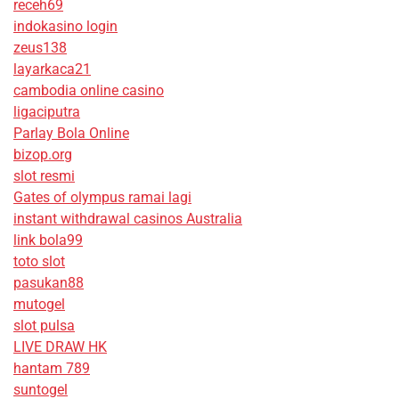
receh69
indokasino login
zeus138
layarkaca21
cambodia online casino
ligaciputra
Parlay Bola Online
bizop.org
slot resmi
Gates of olympus ramai lagi
instant withdrawal casinos Australia
link bola99
toto slot
pasukan88
mutogel
slot pulsa
LIVE DRAW HK
hantam 789
suntogel