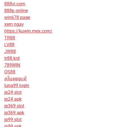
888vi.com
888p online
win678 page
xem ngay
https://kuwin.mex.com/
TR88
LV88
JW88
tr88.krd
789WIN
QS88
สล็อตpgแท้
luna99 login
jp24 slot
jp24 apk
jp369 slot
jp369 apk
jp99 slot
jp99 apk