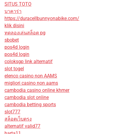
SITUS TOTO
บาคาร่า
https://duracellbunnyonabike.com/
klik disini
ทดลองเล่นสล็อต pg
sbobet
pos4d login
pos4d login
coloksgp link alternatif
slot togel
elenco casino non AAMS
migliori casino non aams
cambodia casino online khmer
cambodia slot online
cambodia betting sports
slot777
สล็อตเว็บตรง
alternatif valid77
harta11