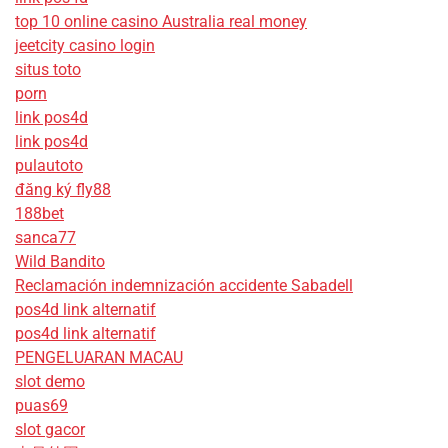
top 10 online casino Australia real money
jeetcity casino login
situs toto
porn
link pos4d
link pos4d
pulautoto
đăng ký fly88
188bet
sanca77
Wild Bandito
Reclamación indemnización accidente Sabadell
pos4d link alternatif
pos4d link alternatif
PENGELUARAN MACAU
slot demo
puas69
slot gacor