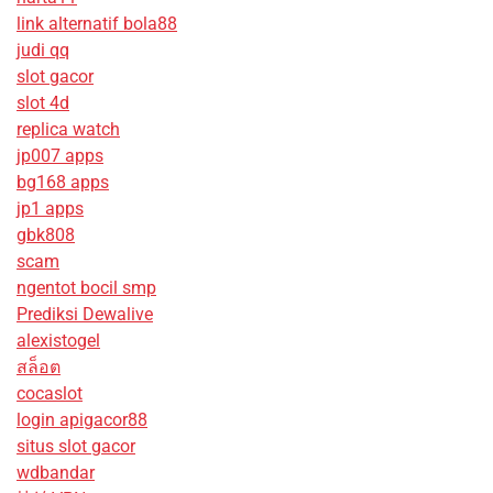
link alternatif bola88
judi qq
slot gacor
slot 4d
replica watch
jp007 apps
bg168 apps
jp1 apps
gbk808
scam
ngentot bocil smp
Prediksi Dewalive
alexistogel
สล็อต
cocaslot
login apigacor88
situs slot gacor
wdbandar