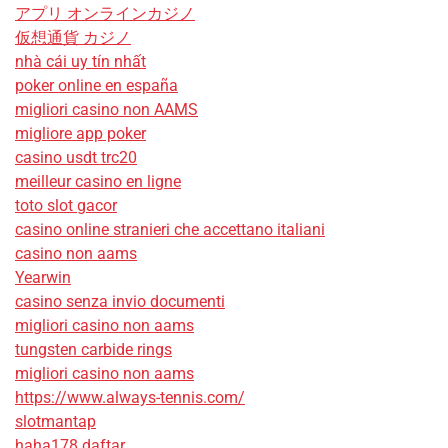
アプリ オンラインカジノ
仮想通貨 カジノ
nhà cái uy tín nhất
poker online en españa
migliori casino non AAMS
migliore app poker
casino usdt trc20
meilleur casino en ligne
toto slot gacor
casino online stranieri che accettano italiani
casino non aams
Yearwin
casino senza invio documenti
migliori casino non aams
tungsten carbide rings
migliori casino non aams
https://www.always-tennis.com/
slotmantap
haha178 daftar