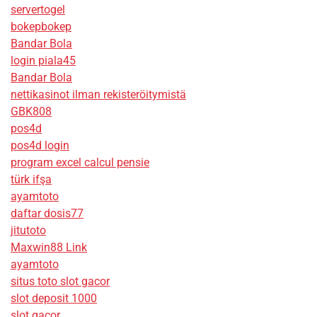
servertogel
bokepbokep
Bandar Bola
login piala45
Bandar Bola
nettikasinot ilman rekisteröitymistä
GBK808
pos4d
pos4d login
program excel calcul pensie
türk ifşa
ayamtoto
daftar dosis77
jitutoto
Maxwin88 Link
ayamtoto
situs toto slot gacor
slot deposit 1000
slot gacor