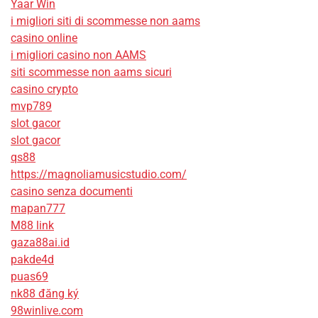
Yaar Win
i migliori siti di scommesse non aams
casino online
i migliori casino non AAMS
siti scommesse non aams sicuri
casino crypto
mvp789
slot gacor
slot gacor
qs88
https://magnoliamusicstudio.com/
casino senza documenti
mapan777
M88 link
gaza88ai.id
pakde4d
puas69
nk88 đăng ký
98winlive.com