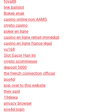
foya88
link balislot
Bokep enak
casino online non AAMS
crypto casino
poker en ligne
casino en ligne retrait immédiat
casino en ligne france légal
vu168
Slot Gacor Hari Ini
crypto scommesse
deposit 5000
the french connection official
pos4d
pop over to this website
they said
19dewa
privacy browser
pos4d login