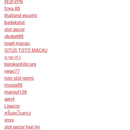
快连VPN
foya 88
thailand escorts
badakslot
slot gacor
sbobet88
togel macau
SITUS TOTO MACAU
บาคาร่า
biirokanhilir.org
nego77
toto slot resmi
trisula88
mantul138
gen4
Ligacor
สล็อตเว็บตรง
xnxx
slot gacor hari ini