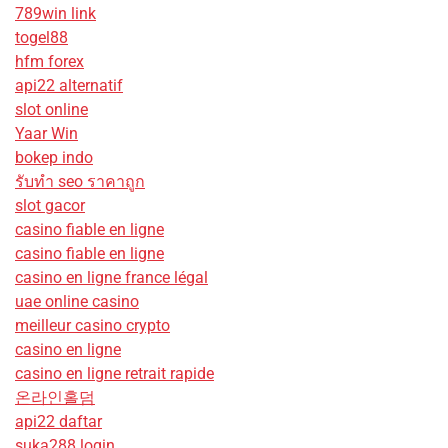
789win link
togel88
hfm forex
api22 alternatif
slot online
Yaar Win
bokep indo
รับทํา seo ราคาถูก
slot gacor
casino fiable en ligne
casino fiable en ligne
casino en ligne france légal
uae online casino
meilleur casino crypto
casino en ligne
casino en ligne retrait rapide
온라인홀덤
api22 daftar
suka288 login