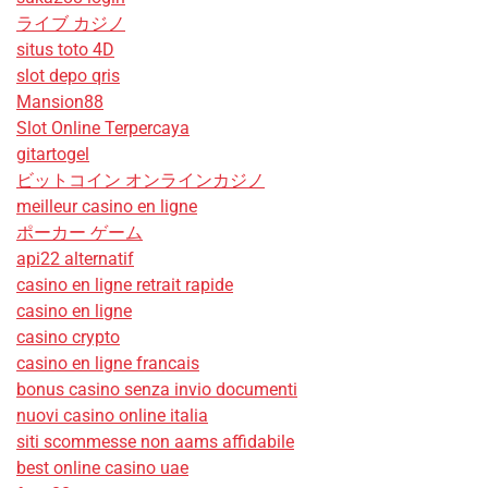
ライブ カジノ
situs toto 4D
slot depo qris
Mansion88
Slot Online Terpercaya
gitartogel
ビットコイン オンラインカジノ
meilleur casino en ligne
ポーカー ゲーム
api22 alternatif
casino en ligne retrait rapide
casino en ligne
casino crypto
casino en ligne francais
bonus casino senza invio documenti
nuovi casino online italia
siti scommesse non aams affidabile
best online casino uae