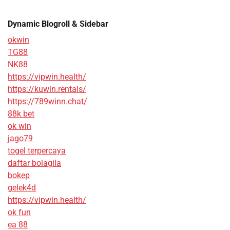
Dynamic Blogroll & Sidebar
okwin
TG88
NK88
https://vipwin.health/
https://kuwin.rentals/
https://789winn.chat/
88k bet
ok win
jago79
togel terpercaya
daftar bolagila
bokep
gelek4d
https://vipwin.health/
ok fun
ea 88