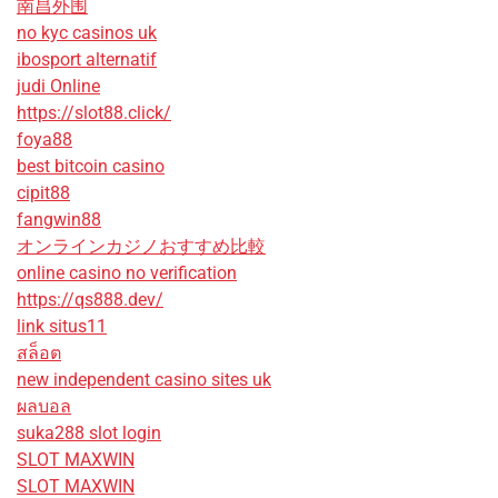
南昌外围
no kyc casinos uk
ibosport alternatif
judi Online
https://slot88.click/
foya88
best bitcoin casino
cipit88
fangwin88
オンラインカジノおすすめ比較
online casino no verification
https://qs888.dev/
link situs11
สล็อต
new independent casino sites uk
ผลบอล
suka288 slot login
SLOT MAXWIN
SLOT MAXWIN