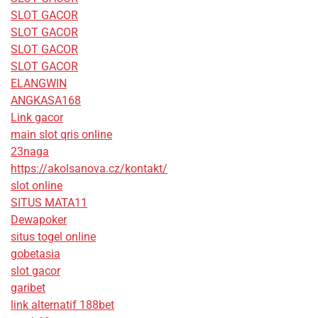
SLOT GACOR
SLOT GACOR
SLOT GACOR
SLOT GACOR
ELANGWIN
ANGKASA168
Link gacor
main slot qris online
23naga
https://akolsanova.cz/kontakt/
slot online
SITUS MATA11
Dewapoker
situs togel online
gobetasia
slot gacor
garibet
link alternatif 188bet