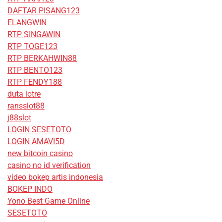
DAFTAR PISANG123
ELANGWIN
RTP SINGAWIN
RTP TOGE123
RTP BERKAHWIN88
RTP BENTO123
RTP FENDY188
duta lotre
ransslot88
j88slot
LOGIN SESETOTO
LOGIN AMAVI5D
new bitcoin casino
casino no id verification
video bokep artis indonesia
BOKEP INDO
Yono Best Game Online
SESETOTO