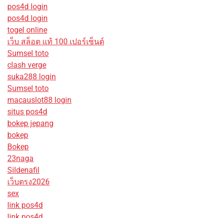
pos4d login
pos4d login
togel online
เว็บ สล็อต แท้ 100 เปอร์เซ็นต์
Sumsel toto
clash verge
suka288 login
Sumsel toto
macauslot88 login
situs pos4d
bokep jepang
bokep
Bokep
23naga
Sildenafil
เว็บตรง2026
sex
link pos4d
link pos4d