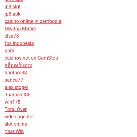
jp8 slot
jp8 apk
casino online in cambodia
Mw365 Khmer
elsa78
fbs indonesia
porn
casinos not on GamStop
สล็อตเว็บตรง
hantam88
sanca77
alexistogel
Juaraslot88
win178
Total Over
video ngentot
slot online
Yaar Win