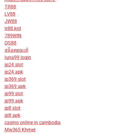
TR88
LV88
JW88
tr88.krd
789WIN
QS88
สล็อตpgแท้
luna99 login
jp24 slot
jp24 apk
jp369 slot
jp369 apk
jp99 slot
jp99 apk
jp8 slot
jp8 apk
casino online in cambodia
Mw365 Khmer