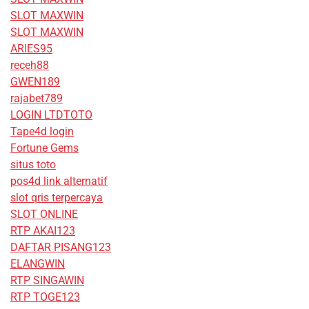
SLOT MAXWIN
SLOT MAXWIN
ARIES95
receh88
GWEN189
rajabet789
LOGIN LTDTOTO
Tape4d login
Fortune Gems
situs toto
pos4d link alternatif
slot qris terpercaya
SLOT ONLINE
RTP AKAI123
DAFTAR PISANG123
ELANGWIN
RTP SINGAWIN
RTP TOGE123