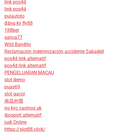
link pos4d
link pos4d
pulautoto
đăng ký fly88
188bet
sanca77
Wild Bandito
Reclamación indemnización accidente Sabadell
pos4d link alternatif
pos4d link alternatif
PENGELUARAN MACAU
slot demo
puas69
slot gacor
南昌外围
no kyc casinos uk
ibosport alternatif
judi Online
https://slot88.click/