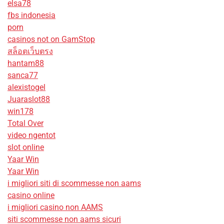
elsa78
fbs indonesia
porn
casinos not on GamStop
สล็อตเว็บตรง
hantam88
sanca77
alexistogel
Juaraslot88
win178
Total Over
video ngentot
slot online
Yaar Win
Yaar Win
i migliori siti di scommesse non aams
casino online
i migliori casino non AAMS
siti scommesse non aams sicuri