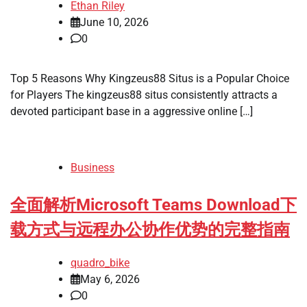
Ethan Riley
June 10, 2026
0
Top 5 Reasons Why Kingzeus88 Situs is a Popular Choice
for Players The kingzeus88 situs consistently attracts a
devoted participant base in a aggressive online […]
Business
全面解析Microsoft Teams Download下
载方式与远程办公协作优势的完整指南
quadro_bike
May 6, 2026
0