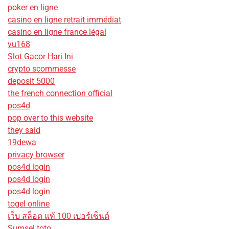
poker en ligne
casino en ligne retrait immédiat
casino en ligne france légal
vu168
Slot Gacor Hari Ini
crypto scommesse
deposit 5000
the french connection official
pos4d
pop over to this website
they said
19dewa
privacy browser
pos4d login
pos4d login
pos4d login
togel online
เว็บ สล็อต แท้ 100 เปอร์เซ็นต์
Sumsel toto