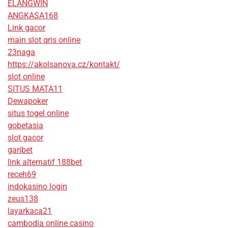
ELANGWIN
ANGKASA168
Link gacor
main slot qris online
23naga
https://akolsanova.cz/kontakt/
slot online
SITUS MATA11
Dewapoker
situs togel online
gobetasia
slot gacor
garibet
link alternatif 188bet
receh69
indokasino login
zeus138
layarkaca21
cambodia online casino