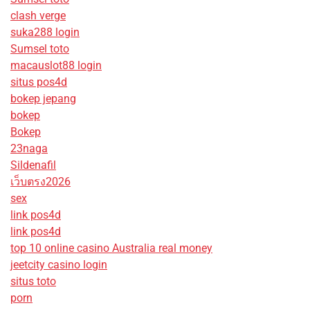
clash verge
suka288 login
Sumsel toto
macauslot88 login
situs pos4d
bokep jepang
bokep
Bokep
23naga
Sildenafil
เว็บตรง2026
sex
link pos4d
link pos4d
top 10 online casino Australia real money
jeetcity casino login
situs toto
porn