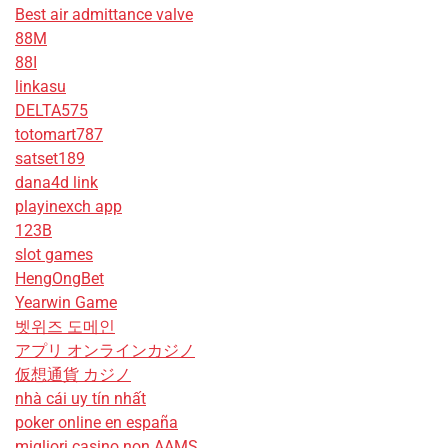
Best air admittance valve
88M
88I
linkasu
DELTA575
totomart787
satset189
dana4d link
playinexch app
123B
slot games
HengOngBet
Yearwin Game
벳위즈 도메인
アプリ オンラインカジノ
仮想通貨 カジノ
nhà cái uy tín nhất
poker online en españa
migliori casino non AAMS