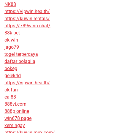
NK88
https://vipwin.health/
https://kuwin.rentals/
https://789winn.chat/
88k bet
ok win
jago79
togel terpercaya
daftar bolagila
bokep
gelek4d
https://vipwin.health/
ok fun
ea 88
888vi.com
888p online
win678 page
xem ngay
https://kuwin.mex.com/