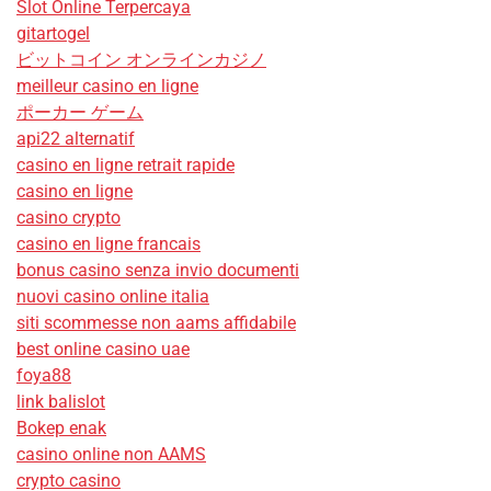
Slot Online Terpercaya
gitartogel
ビットコイン オンラインカジノ
meilleur casino en ligne
ポーカー ゲーム
api22 alternatif
casino en ligne retrait rapide
casino en ligne
casino crypto
casino en ligne francais
bonus casino senza invio documenti
nuovi casino online italia
siti scommesse non aams affidabile
best online casino uae
foya88
link balislot
Bokep enak
casino online non AAMS
crypto casino