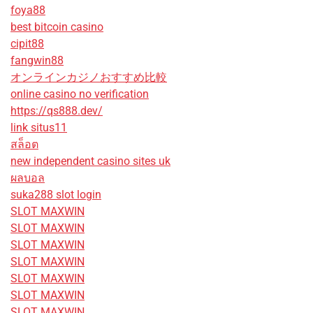
foya88
best bitcoin casino
cipit88
fangwin88
オンラインカジノおすすめ比較
online casino no verification
https://qs888.dev/
link situs11
สล็อต
new independent casino sites uk
ผลบอล
suka288 slot login
SLOT MAXWIN
SLOT MAXWIN
SLOT MAXWIN
SLOT MAXWIN
SLOT MAXWIN
SLOT MAXWIN
SLOT MAXWIN