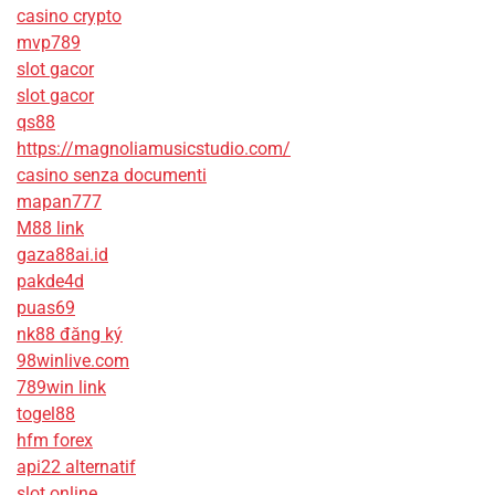
casino crypto
mvp789
slot gacor
slot gacor
qs88
https://magnoliamusicstudio.com/
casino senza documenti
mapan777
M88 link
gaza88ai.id
pakde4d
puas69
nk88 đăng ký
98winlive.com
789win link
togel88
hfm forex
api22 alternatif
slot online