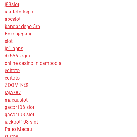
j88slot
ulartoto login
abcslot
bandar depo 5rb
Bokepjepang
slot
jp1 apps
dk666 login
online casino in cambodia
editoto
editoto
ZOOM下载
raja787
macauslot
gacor108 slot
gacor108 slot
jackpot108 slot
Paito Macau
surron