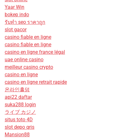
Yaar Win
bokep indo
รับทํา seo ราคาถูก
slot gacor
casino fiable en ligne
casino fiable en ligne
casino en ligne france légal
uae online casino
meilleur casino crypto
casino en ligne
casino en ligne retrait rapide
온라인홀덤
api22 daftar
suka288 login
ライブ カジノ
situs toto 4D
slot depo qris
Mansion88