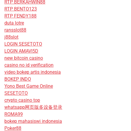
RTP BERKAHWIN88
RTP BENTO123
RTP FENDY188
duta lotre
ransslot88
j88slot
LOGIN SESETOTO
LOGIN AMAVI5D
new bitcoin casino
casino no id verification
video bokep artis indonesia
BOKEP INDO
Yono Best Game Online
SESETOTO
crypto casino top
whatsapp网页版多设备登录
ROMA99
bokep mahasiswi indonesia
Poker88