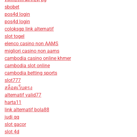
sbobet
pos4d login
pos4d login
coloksgp link alternatif
slot togel
elenco casino non AAMS
migliori casino non aams
cambodia casino online khmer
cambodia slot online
cambodia betting sports
slot777
สล็อตเว็บตรง
alternatif valid77
harta11
link alternatif bola88
judi qq
slot gacor
slot 4d