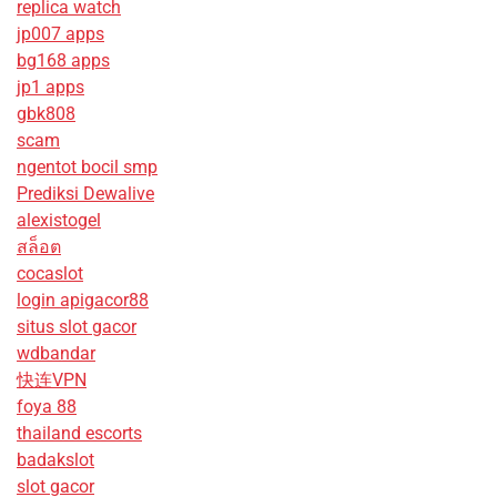
replica watch
jp007 apps
bg168 apps
jp1 apps
gbk808
scam
ngentot bocil smp
Prediksi Dewalive
alexistogel
สล็อต
cocaslot
login apigacor88
situs slot gacor
wdbandar
快连VPN
foya 88
thailand escorts
badakslot
slot gacor