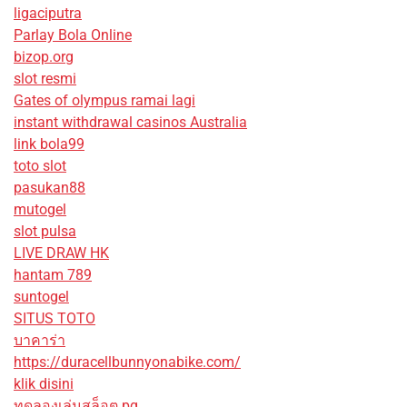
ligaciputra
Parlay Bola Online
bizop.org
slot resmi
Gates of olympus ramai lagi
instant withdrawal casinos Australia
link bola99
toto slot
pasukan88
mutogel
slot pulsa
LIVE DRAW HK
hantam 789
suntogel
SITUS TOTO
บาคาร่า
https://duracellbunnyonabike.com/
klik disini
ทดลองเล่นสล็อต pg