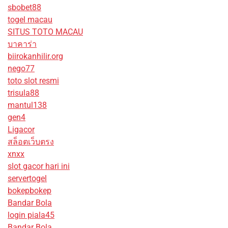
sbobet88
togel macau
SITUS TOTO MACAU
บาคาร่า
biirokanhilir.org
nego77
toto slot resmi
trisula88
mantul138
gen4
Ligacor
สล็อตเว็บตรง
xnxx
slot gacor hari ini
servertogel
bokepbokep
Bandar Bola
login piala45
Bandar Bola