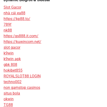
Slot Gacor
nhà cái ea88
https://kp88.to/
789f
nk88
https:/qs888.it.com/
https://kuwincom.net/
slot gacor
k9win
k9win apk
gbk 808
hokibet855
ROYALSLOT88 LOGIN
techno002
non gamstop casinos
situs bola
okwin
TG88