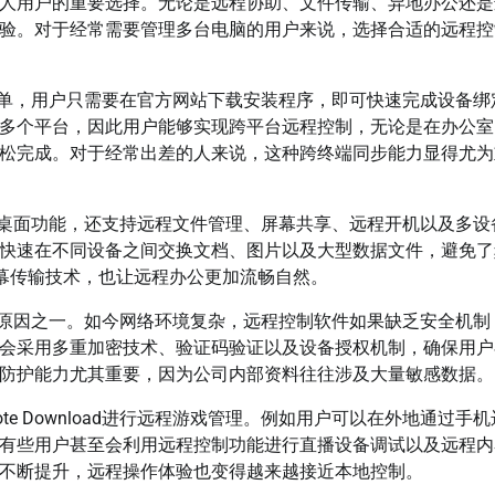
人用户的重要选择。无论是远程协助、文件传输、异地办公还是
验。对于经常需要管理多台电脑的用户来说，选择合适的远程控
就是安装过程简单，用户只需要在官方网站下载安装程序，即可快速完成设备
及iOS等多个平台，因此用户能够实现跨平台远程控制，无论是在办公
松完成。对于经常出差的人来说，这种跨终端同步能力显得尤为
仅提供基础远程桌面功能，还支持远程文件管理、屏幕共享、远程开机以及多
快速在不同设备之间交换文档、图片以及大型数据文件，避免了
幕传输技术，也让远程办公更加流畅自然。
load的重要原因之一。如今网络环境复杂，远程控制软件如果缺乏安全机
会采用多重加密技术、验证码验证以及设备授权机制，确保用户
防护能力尤其重要，因为公司内部资料往往涉及大量敏感数据。
mote Download进行远程游戏管理。例如用户可以在外地通过手
有些用户甚至会利用远程控制功能进行直播设备调试以及远程内
不断提升，远程操作体验也变得越来越接近本地控制。