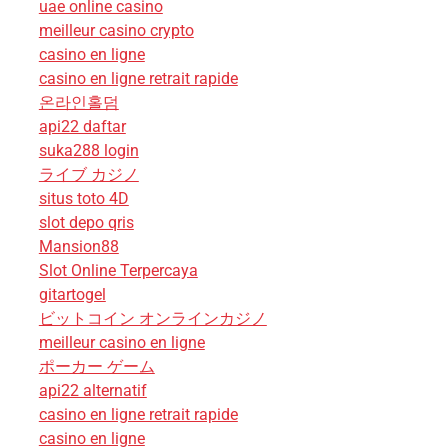
uae online casino
meilleur casino crypto
casino en ligne
casino en ligne retrait rapide
온라인홀덤
api22 daftar
suka288 login
ライブ カジノ
situs toto 4D
slot depo qris
Mansion88
Slot Online Terpercaya
gitartogel
ビットコイン オンラインカジノ
meilleur casino en ligne
ポーカー ゲーム
api22 alternatif
casino en ligne retrait rapide
casino en ligne