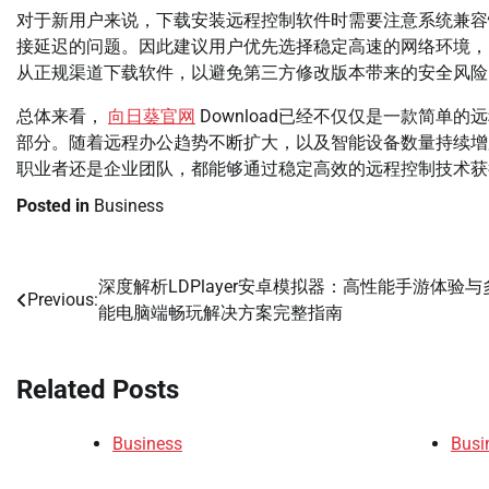
对于新用户来说，下载安装远程控制软件时需要注意系统兼容
接延迟的问题。因此建议用户优先选择稳定高速的网络环境，
从正规渠道下载软件，以避免第三方修改版本带来的安全风险
总体来看，
向日葵官网
Download已经不仅仅是一款简
部分。随着远程办公趋势不断扩大，以及智能设备数量持续增
职业者还是企业团队，都能够通过稳定高效的远程控制技术获
Posted in
Business
深度解析LDPlayer安卓模拟器：高性能手游体验与
Post
Previous:
能电脑端畅玩解决方案完整指南
navigation
Related Posts
Business
Busi