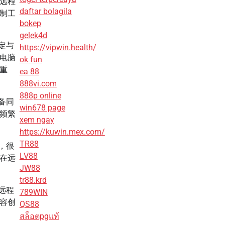
远程
daftar bolagila
制工
bokep
gelek4d
绑定与
https://vipwin.health/
室电脑
ok fun
重
ea 88
888vi.com
888p online
设备同
win678 page
频繁
xem ngay
https://kuwin.mex.com/
TR88
制，很
LV88
在远
JW88
tr88.krd
机远程
789WIN
容创
QS88
สล็อตpgแท้