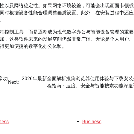
性以及网络稳定性。如果网络环境较差，可能会出现画面卡顿或
同时根据设备性能合理调整画质设置。此外，在安装过程中还应
。
单的远程控制工具，而是逐渐成为现代数字办公与智能设备管理的重
加，这类软件未来的发展空间仍然非常广阔。无论是个人用户、
得更加便捷的数字化办公体验。
多功
2026年最新全面解析搜狗浏览器使用体验与下载安装
Next:
程指南：速度、安全与智能搜索功能深度
ness
Business