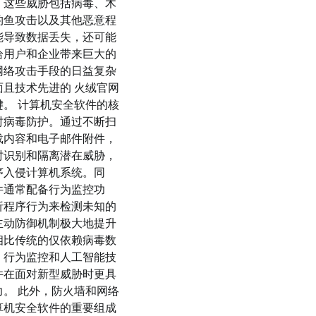
。这些威胁包括病毒、木
钓鱼攻击以及其他恶意程
能导致数据丢失，还可能
给用户和企业带来巨大的
网络攻击手段的日益复杂
且技术先进的 火绒官网
。 计算机安全软件的核
时病毒防护。通过不断扫
载内容和电子邮件附件，
时识别和隔离潜在威胁，
序入侵计算机系统。同
件通常配备行为监控功
析程序行为来检测未知的
主动防御机制极大地提升
相比传统的仅依赖病毒数
，行为监控和人工智能技
件在面对新型威胁时更具
。 此外，防火墙和网络
算机安全软件的重要组成