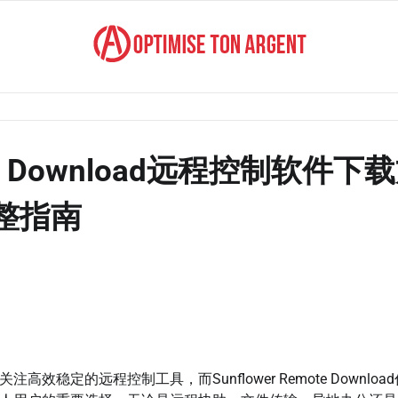
te Download远程控制软件下
整指南
定的远程控制工具，而Sunflower Remote Downloa