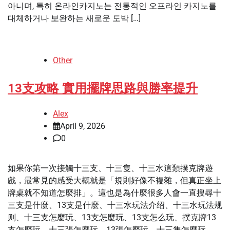
아니며, 특히 온라인카지노는 전통적인 오프라인 카지노를
대체하거나 보완하는 새로운 도박 […]
Other
13支攻略 實用擺牌思路與勝率提升
Alex
April 9, 2026
0
如果你第一次接觸十三支、十三隻、十三水這類撲克牌遊
戲，最常見的感受大概就是「規則好像不複雜，但真正坐上
牌桌就不知道怎麼排」。這也是為什麼很多人會一直搜尋十
三支是什麼、13支是什麼、十三水玩法介绍、十三水玩法规
则、十三支怎麼玩、13支怎麼玩、13支怎么玩、撲克牌13
支怎麼玩、十三張怎麼玩、13張怎麼玩、十三隻怎麼玩、