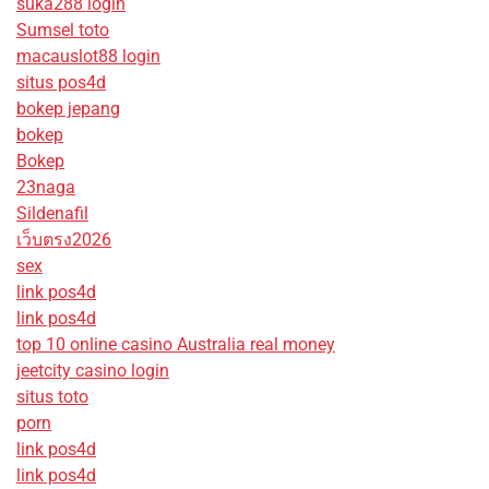
suka288 login
Sumsel toto
macauslot88 login
situs pos4d
bokep jepang
bokep
Bokep
23naga
Sildenafil
เว็บตรง2026
sex
link pos4d
link pos4d
top 10 online casino Australia real money
jeetcity casino login
situs toto
porn
link pos4d
link pos4d