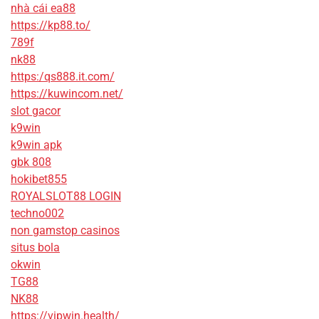
nhà cái ea88
https://kp88.to/
789f
nk88
https:/qs888.it.com/
https://kuwincom.net/
slot gacor
k9win
k9win apk
gbk 808
hokibet855
ROYALSLOT88 LOGIN
techno002
non gamstop casinos
situs bola
okwin
TG88
NK88
https://vipwin.health/