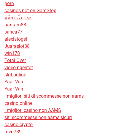
porn
casinos not on GamStop
สล็อตเว็บตรง
hantam88
sanca77
alexistogel
Juaraslot88
win178
Total Over
video ngentot
slot online
Yaar Win
Yaar Win
i migliori siti di scommesse non aams
casino online
i migliori casino non AAMS
siti scommesse non aams sicuri
casino crypto
mvp789