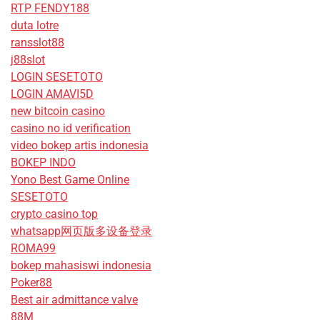
RTP FENDY188
duta lotre
ransslot88
j88slot
LOGIN SESETOTO
LOGIN AMAVI5D
new bitcoin casino
casino no id verification
video bokep artis indonesia
BOKEP INDO
Yono Best Game Online
SESETOTO
crypto casino top
whatsapp网页版多设备登录
ROMA99
bokep mahasiswi indonesia
Poker88
Best air admittance valve
88M