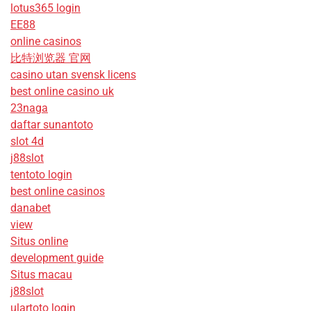
lotus365 login
EE88
online casinos
比特浏览器 官网
casino utan svensk licens
best online casino uk
23naga
daftar sunantoto
slot 4d
j88slot
tentoto login
best online casinos
danabet
view
Situs online
development guide
Situs macau
j88slot
ulartoto login