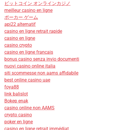
ビットコイン オンラインカジノ
meilleur casino en ligne
ポーカー ゲーム
api22 alternatif
casino en ligne retrait rapide
casino en ligne
casino crypto
casino en ligne francais
bonus casino senza invio documenti
nuovi casino online italia
siti scommesse non aams affidabile
best online casino uae
foya88
link balislot
Bokep enak
casino online non AAMS
crypto casino
poker en ligne
casino en ligne retrait immédiat