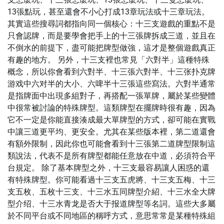
13張點玩，甚至還會不小心打成13章玩法或十三章玩法。
其實這些搜尋詞都指向同一個核心：十三支遊戲的重點不是
只會認牌，而是要學會把手上的十三張牌拆成三道，並且在
不倒水的前提下，盡可能把牌型做強，這才是整個遊戲真正
有趣的地方。 另外，十三支裡也常見「六對半」這種特殊
概念，所以你會看到六對半、十三張六對半、十三张扑克牌
游戏中六对半的大小、六啤半十三張這些寫法。六對半通常
是指牌面中出現多組對子，再搭配一張單牌，屬於某些變體
中很常被討論的特殊牌型。這類牌型在擺牌時很有趣，因為
它不一定是你能直接湊成最大單牌型的方式，卻可能在實戰
中讓三道更平均、更安全。尤其在某些版本裡，第二道還會
有額外限制，因此你也可能會看到十三張第二道牌型限制這
類說法，代表不是所有牌型都能任意放在中道，必須符合平
台規定。 除了基本牌型之外，十三支最容易讓人困惑的還
有特殊牌型。你可能看過十三支五虎將、十三支五梅、十三
支五枚、五枚十三支、十三水五同牌型介紹、十三水全大牌
型介绍、十三水青龙是否大于报道牌型等名詞。這些大多屬
於不同平台或不同地區的稱呼方式，意思常常是某種特殊組