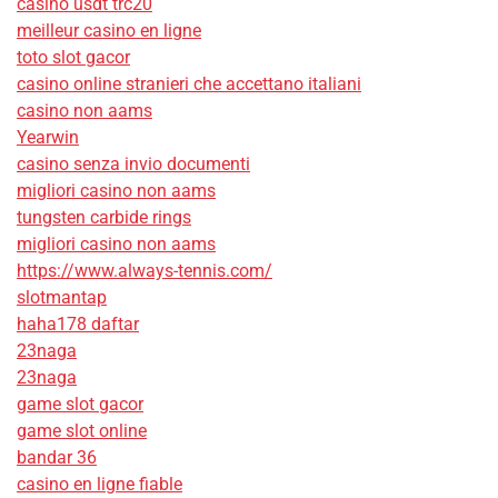
casino usdt trc20
meilleur casino en ligne
toto slot gacor
casino online stranieri che accettano italiani
casino non aams
Yearwin
casino senza invio documenti
migliori casino non aams
tungsten carbide rings
migliori casino non aams
https://www.always-tennis.com/
slotmantap
haha178 daftar
23naga
23naga
game slot gacor
game slot online
bandar 36
casino en ligne fiable