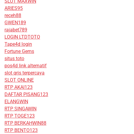
SLOT MAXWIN
ARIES95
receh88
GWEN189
rajabet789
LOGIN LTDTOTO
Tape4d login
Fortune Gems
situs toto
pos4d link alternatif
slot qris terpercaya
SLOT ONLINE
RTP AKAI123
DAFTAR PISANG123
ELANGWIN
RTP SINGAWIN
RTP TOGE123
RTP BERKAHWIN88
RTP BENTO123