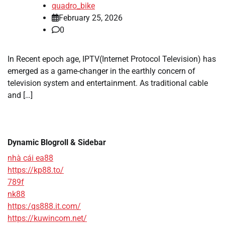
quadro_bike
February 25, 2026
0
In Recent epoch age, IPTV(Internet Protocol Television) has
emerged as a game-changer in the earthly concern of
television system and entertainment. As traditional cable
and […]
Dynamic Blogroll & Sidebar
nhà cái ea88
https://kp88.to/
789f
nk88
https:/qs888.it.com/
https://kuwincom.net/