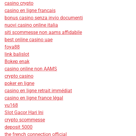
casino crypto
casino en ligne francais
bonus casino senza invio documenti
nuovi casino online italia
siti scommesse non aams affidabile
best online casino uae
foya88
link balislot
Bokep enak
casino online non AAMS
crypto casino
poker en ligne
casino en ligne retrait immédiat
casino en ligne france légal
vu168
Slot Gacor Hari Ini
crypto scommesse
deposit 5000
the french connection official