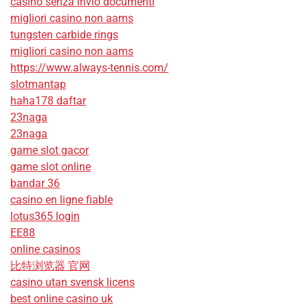
casino senza invio documenti
migliori casino non aams
tungsten carbide rings
migliori casino non aams
https://www.always-tennis.com/
slotmantap
haha178 daftar
23naga
23naga
game slot gacor
game slot online
bandar 36
casino en ligne fiable
lotus365 login
EE88
online casinos
比特浏览器 官网
casino utan svensk licens
best online casino uk