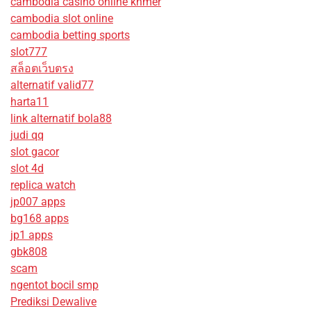
cambodia casino online khmer
cambodia slot online
cambodia betting sports
slot777
สล็อตเว็บตรง
alternatif valid77
harta11
link alternatif bola88
judi qq
slot gacor
slot 4d
replica watch
jp007 apps
bg168 apps
jp1 apps
gbk808
scam
ngentot bocil smp
Prediksi Dewalive