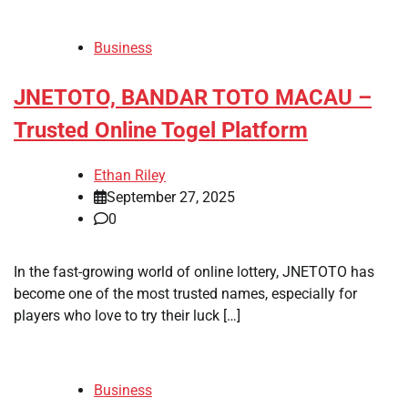
Business
JNETOTO, BANDAR TOTO MACAU –
Trusted Online Togel Platform
Ethan Riley
September 27, 2025
0
In the fast-growing world of online lottery, JNETOTO has
become one of the most trusted names, especially for
players who love to try their luck […]
Business