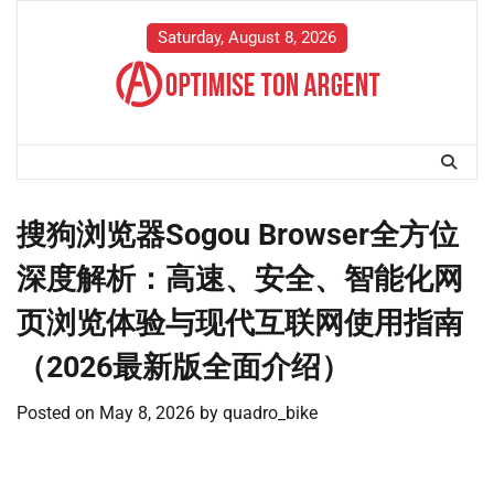
Skip
to
Saturday, August 8, 2026
content
搜狗浏览器Sogou Browser全方位
深度解析：高速、安全、智能化网
页浏览体验与现代互联网使用指南
（2026最新版全面介绍）
Posted on
May 8, 2026
by
quadro_bike