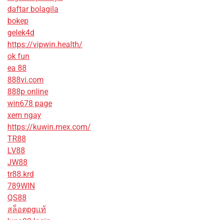
daftar bolagila
bokep
gelek4d
https://vipwin.health/
ok fun
ea 88
888vi.com
888p online
win678 page
xem ngay
https://kuwin.mex.com/
TR88
LV88
JW88
tr88.krd
789WIN
QS88
สล็อตpgแท้