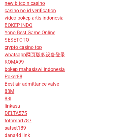
new bitcoin casino
casino no id verification
video bokep artis indonesia
BOKEP INDO
Yono Best Game Online
SESETOTO
crypto casino top
whatsapp网页版多设备登录
ROMA99
bokep mahasiswi indonesia
Poker88
Best air admittance valve
88M
88I
linkasu
DELTA575
totomart787
satset189
dana4d link