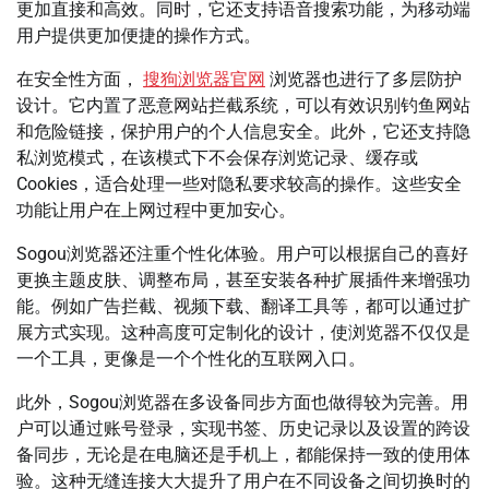
更加直接和高效。同时，它还支持语音搜索功能，为移动端
用户提供更加便捷的操作方式。
在安全性方面，
搜狗浏览器官网
浏览器也进行了多层防护
设计。它内置了恶意网站拦截系统，可以有效识别钓鱼网站
和危险链接，保护用户的个人信息安全。此外，它还支持隐
私浏览模式，在该模式下不会保存浏览记录、缓存或
Cookies，适合处理一些对隐私要求较高的操作。这些安全
功能让用户在上网过程中更加安心。
Sogou浏览器还注重个性化体验。用户可以根据自己的喜好
更换主题皮肤、调整布局，甚至安装各种扩展插件来增强功
能。例如广告拦截、视频下载、翻译工具等，都可以通过扩
展方式实现。这种高度可定制化的设计，使浏览器不仅仅是
一个工具，更像是一个个性化的互联网入口。
此外，Sogou浏览器在多设备同步方面也做得较为完善。用
户可以通过账号登录，实现书签、历史记录以及设置的跨设
备同步，无论是在电脑还是手机上，都能保持一致的使用体
验。这种无缝连接大大提升了用户在不同设备之间切换时的