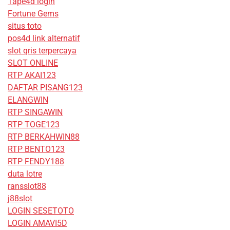
Tape4d login
Fortune Gems
situs toto
pos4d link alternatif
slot qris terpercaya
SLOT ONLINE
RTP AKAI123
DAFTAR PISANG123
ELANGWIN
RTP SINGAWIN
RTP TOGE123
RTP BERKAHWIN88
RTP BENTO123
RTP FENDY188
duta lotre
ransslot88
j88slot
LOGIN SESETOTO
LOGIN AMAVI5D