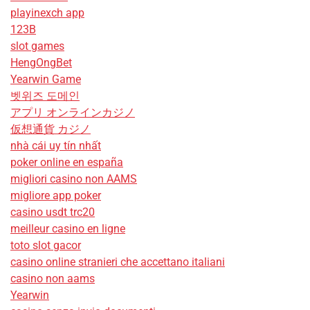
playinexch app
123B
slot games
HengOngBet
Yearwin Game
벳위즈 도메인
アプリ オンラインカジノ
仮想通貨 カジノ
nhà cái uy tín nhất
poker online en españa
migliori casino non AAMS
migliore app poker
casino usdt trc20
meilleur casino en ligne
toto slot gacor
casino online stranieri che accettano italiani
casino non aams
Yearwin