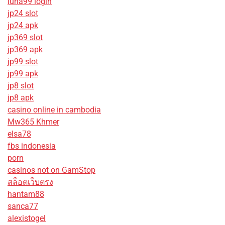
luna99 login
jp24 slot
jp24 apk
jp369 slot
jp369 apk
jp99 slot
jp99 apk
jp8 slot
jp8 apk
casino online in cambodia
Mw365 Khmer
elsa78
fbs indonesia
porn
casinos not on GamStop
สล็อตเว็บตรง
hantam88
sanca77
alexistogel