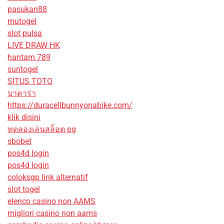
pasukan88
mutogel
slot pulsa
LIVE DRAW HK
hantam 789
suntogel
SITUS TOTO
บาคาร่า
https://duracellbunnyonabike.com/
klik disini
ทดลองเล่นสล็อต pg
sbobet
pos4d login
pos4d login
coloksgp link alternatif
slot togel
elenco casino non AAMS
migliori casino non aams