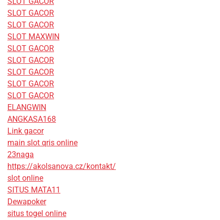
SLOT GACOR
SLOT GACOR
SLOT GACOR
SLOT MAXWIN
SLOT GACOR
SLOT GACOR
SLOT GACOR
SLOT GACOR
SLOT GACOR
ELANGWIN
ANGKASA168
Link gacor
main slot qris online
23naga
https://akolsanova.cz/kontakt/
slot online
SITUS MATA11
Dewapoker
situs togel online