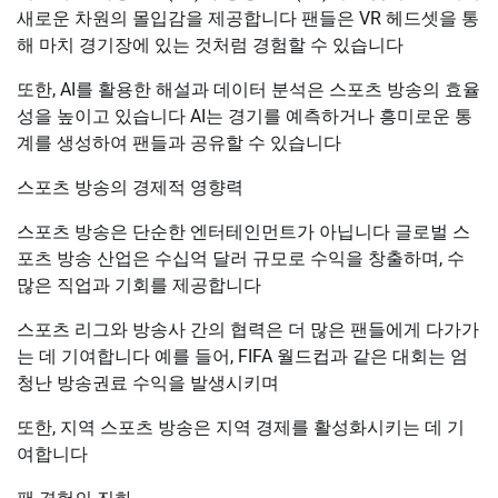
새로운 차원의 몰입감을 제공합니다 팬들은 VR 헤드셋을 통
해 마치 경기장에 있는 것처럼 경험할 수 있습니다
또한, AI를 활용한 해설과 데이터 분석은 스포츠 방송의 효율
성을 높이고 있습니다 AI는 경기를 예측하거나 흥미로운 통
계를 생성하여 팬들과 공유할 수 있습니다
스포츠 방송의 경제적 영향력
스포츠 방송은 단순한 엔터테인먼트가 아닙니다 글로벌 스
포츠 방송 산업은 수십억 달러 규모로 수익을 창출하며, 수
많은 직업과 기회를 제공합니다
스포츠 리그와 방송사 간의 협력은 더 많은 팬들에게 다가가
는 데 기여합니다 예를 들어, FIFA 월드컵과 같은 대회는 엄
청난 방송권료 수익을 발생시키며
또한, 지역 스포츠 방송은 지역 경제를 활성화시키는 데 기
여합니다