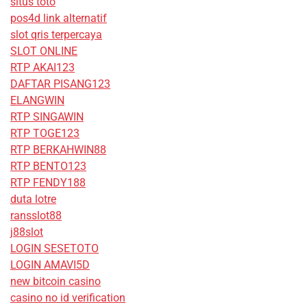
situs toto
pos4d link alternatif
slot qris terpercaya
SLOT ONLINE
RTP AKAI123
DAFTAR PISANG123
ELANGWIN
RTP SINGAWIN
RTP TOGE123
RTP BERKAHWIN88
RTP BENTO123
RTP FENDY188
duta lotre
ransslot88
j88slot
LOGIN SESETOTO
LOGIN AMAVI5D
new bitcoin casino
casino no id verification