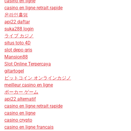
casino en ligne
casino en ligne retrait rapide
온라인홀덤
api22 daftar
suka288 login
ライブ カジノ
situs toto 4D
slot depo qris
Mansion88
Slot Online Terpercaya
gitartogel
ビットコイン オンラインカジノ
meilleur casino en ligne
ポーカー ゲーム
api22 alternatif
casino en ligne retrait rapide
casino en ligne
casino crypto
casino en ligne francais