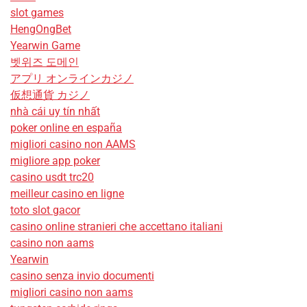
slot games
HengOngBet
Yearwin Game
벳위즈 도메인
アプリ オンラインカジノ
仮想通貨 カジノ
nhà cái uy tín nhất
poker online en españa
migliori casino non AAMS
migliore app poker
casino usdt trc20
meilleur casino en ligne
toto slot gacor
casino online stranieri che accettano italiani
casino non aams
Yearwin
casino senza invio documenti
migliori casino non aams