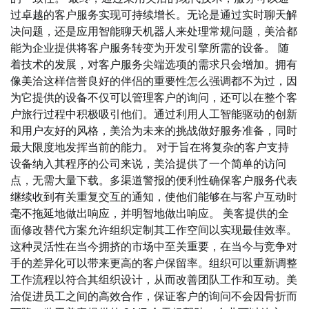
过卓越的客户服务实现可持续增长。无论是通过实时聊天解
决问题，还是应用智能聊天机器人来处理常规问题，美洽都
能为企业提供将客户服务转变为开发引擎所需的设备。 随
着技术的发展，对客户服务尖端选项的需求只会增加。拥有
像美洽这样信誉良好的伴侣的重要性怎么强调都不为过，因
为它提供的设备不仅可以管理客户的询问，还可以在整个客
户旅行过程中积极吸引他们。通过利用人工智能驱动的创新
和用户友好的风格，美洽为未来的挑战做好服务准备，同时
最大限度地发挥当前的能力。 对于旨在将复杂的客户支持
设备纳入其程序的公司来说，美洽提供了一个简单的访问
点，无需大量下载。多渠道警报的便利性确保客户服务代表
继续收到有关重复交互的通知，使他们能够在与客户互动时
毫不拖延地做出响应，并明智地做出响应。 美客提供的全
面修改替代方案允许组织定制其工作空间以实现最佳效率。
这种灵活性在当今拥挤的市场中至关重要，在当今与竞争对
手的差异化可以带来更高的客户保留率。组织可以重新调整
工作流程以符合其组织设计，从而改善团队工作和互动。美
洽促进员工之间的高效合作，保证客户的询问不会因骨折而