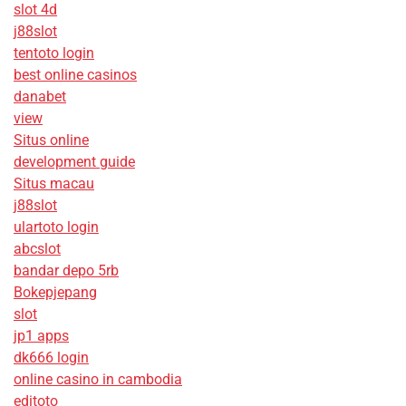
slot 4d
j88slot
tentoto login
best online casinos
danabet
view
Situs online
development guide
Situs macau
j88slot
ulartoto login
abcslot
bandar depo 5rb
Bokepjepang
slot
jp1 apps
dk666 login
online casino in cambodia
editoto