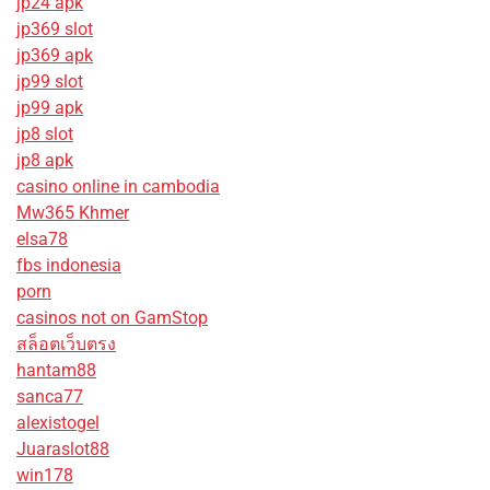
jp24 apk
jp369 slot
jp369 apk
jp99 slot
jp99 apk
jp8 slot
jp8 apk
casino online in cambodia
Mw365 Khmer
elsa78
fbs indonesia
porn
casinos not on GamStop
สล็อตเว็บตรง
hantam88
sanca77
alexistogel
Juaraslot88
win178