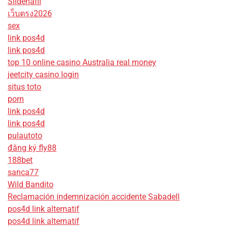
Sildenafil
เว็บตรง2026
sex
link pos4d
link pos4d
top 10 online casino Australia real money
jeetcity casino login
situs toto
porn
link pos4d
link pos4d
pulautoto
đăng ký fly88
188bet
sanca77
Wild Bandito
Reclamación indemnización accidente Sabadell
pos4d link alternatif
pos4d link alternatif