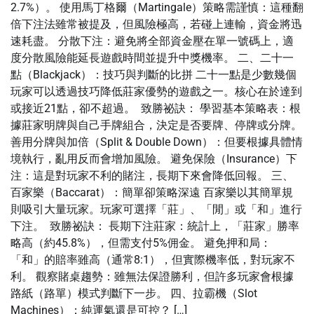
2.7%）。 使用馬丁格爾（Martingale）策略需謹慎：這種翻
倍下注法雖常被提及，但風險極高，若碰上連輸，資金將迅
速耗盡。 分散下注：避免將全部資金壓在單一號碼上，適
度分散風險能延長遊戲時間並提升中獎機率。 二、二十一
點（Blackjack）：技巧與判斷的比拼 二十一點是少數幾個
玩家可以透過技巧降低莊家優勢的遊戲之一。核心在於達到
或接近21點，卻不超過。 致勝祕訣： 學習基本策略表：根
據莊家明牌與自己手牌組合，決定是否要牌、停牌或分牌。
善用分牌與加倍（Split & Double Down）：但要根據具體情
境執行，亂用反而會增加風險。 避免保險（Insurance）下
注：這是對玩家不利的賭注，長期下來會降低回報。 三、
百家樂（Baccarat）：簡單卻策略深遠 百家樂以其簡單規
則吸引大量玩家。玩家可選擇「莊」、「閒」或「和」進行
下注。 致勝祕訣： 長期下注莊家：統計上，「莊家」勝率
略高（約45.8%），但需支付5%佣金。 避免押和局：
「和」的賠率雖高（通常8:1），但實際機率低，對玩家不
利。 觀察賭桌趨勢：雖無法保證勝利，但許多玩家會根據
路紙（路單）模式判斷下一步。 四、拉霸機（Slot
Machines）：純運氣還是可控？ […]