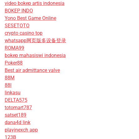
video bokep artis indonesia
BOKEP INDO
Yono Best Game Online
SESETOTO
crypto casino top
whatsapp网页版多设备登录
ROMA99
bokep mahasiswi indonesia
Poker88
Best air admittance valve
88M
88I
linkasu
DELTA575
totomart787
satset189
dana4d link
playinexch app
123B