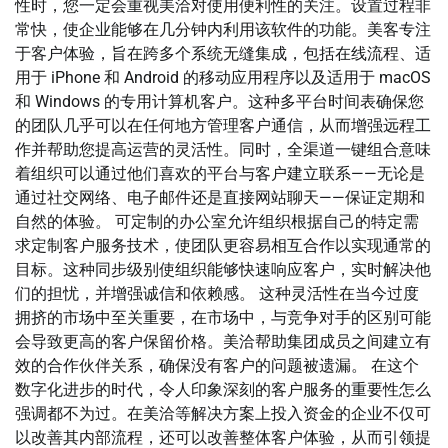
性时，您一定会重视美洽对使用便利性的关注。设置过程非
常快，使企业能够在几分钟内利用该软件的功能。美客专注
于客户体验，旨在跨多个系统无缝集成，包括在线流程、适
用于 iPhone 和 Android 的移动应用程序以及适用于 macOS
和 Windows 的专用计算机客户。这种多平台时间表确保您
的团队几乎可以在任何地方管理客户通信，从而增强远程工
作并帮助您提高运营的灵活性。同时，全渠道一键组合意味
着组织可以通过他们喜欢的平台与客户建立联系——无论是
通过社交网络、电子邮件还是直接网站聊天——保证定期和
自然的体验。 可定制的办公室允许组织根据自己的特定需
求定制客户服务技术，使团队更容易相互合作以实现通常的
目标。这种同步级别使组织能够快速响应客户，实时解决他
们的担忧，并增强诚信和依赖感。 这种灵活性在当今过度
拥挤的市场中至关重要，在市场中，与竞争对手的区别可能
会导致更高的客户保留价格。美洽帮助集团成员之间建立有
效的合作伙伴关系，确保没有客户的问题被遗漏。 在这个
数字化进步的时代，令人印象深刻的客户服务的重要性怎么
强调都不为过。在美洽等解决方案上投入资金的企业不仅可
以改善其内部流程，还可以改善整体客户体验，从而引领提