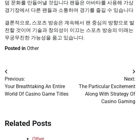
덤 문화를 만들어낼 것입니다 팬들은 아바타를 사용해 가상
경기장에서 다른 팬들과 소통하며 경기를 즐길 수 있습니다
결론적으로, 스포츠 방송은 계속해서 팬 중심의 방향으로 발
전할 것이며 기술과 창의성이 이끄는 스포츠 방송의 미래는
무궁무진한 가능성을 품고 있습니다.
Posted in
Other
Post
Previous:
Next:
navigation
Your Breathtaking An Entire
The Particular Excitement
World Of Casino Game Titles
Along With Strategy Of
Casino Gaming
Related Posts
Other