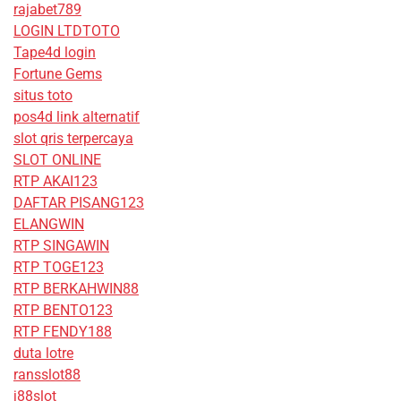
rajabet789
LOGIN LTDTOTO
Tape4d login
Fortune Gems
situs toto
pos4d link alternatif
slot qris terpercaya
SLOT ONLINE
RTP AKAI123
DAFTAR PISANG123
ELANGWIN
RTP SINGAWIN
RTP TOGE123
RTP BERKAHWIN88
RTP BENTO123
RTP FENDY188
duta lotre
ransslot88
j88slot