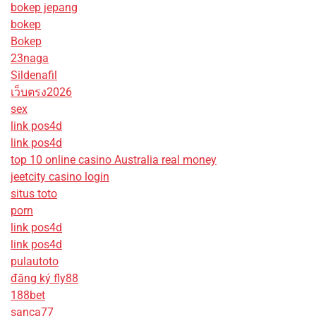
bokep jepang
bokep
Bokep
23naga
Sildenafil
เว็บตรง2026
sex
link pos4d
link pos4d
top 10 online casino Australia real money
jeetcity casino login
situs toto
porn
link pos4d
link pos4d
pulautoto
đăng ký fly88
188bet
sanca77