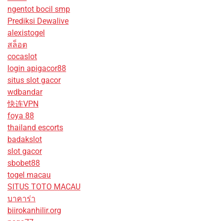
ngentot bocil smp
Prediksi Dewalive
alexistogel
สล็อต
cocaslot
login apigacor88
situs slot gacor
wdbandar
快连VPN
foya 88
thailand escorts
badakslot
slot gacor
sbobet88
togel macau
SITUS TOTO MACAU
บาคาร่า
biirokanhilir.org