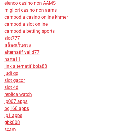
elenco casino non AAMS
migliori casino non aams
cambodia casino online khmer
cambodia slot online
cambodia betting sports
slot777
สล็อตเว็บตรง
alternatif valid77
harta11
link alternatif bola88
judi qq
slot gacor
slot 4d
replica watch
jp007 apps
bg168 apps
jp1 apps
gbk808
scam