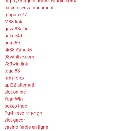
https://magnoliamusicstudio.com/
casino senza documenti
mapan777
M88 link
gaza88ai.id
pakde4d
puas69
nk88 đăng ký
98winlive.com
789win link
togel88
hfm forex
api22 alternatif
slot online
Yaar Win
bokep indo
รับทํา seo ราคาถูก
slot gacor
casino fiable en ligne