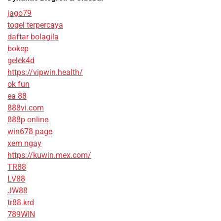
jago79
togel terpercaya
daftar bolagila
bokep
gelek4d
https://vipwin.health/
ok fun
ea 88
888vi.com
888p online
win678 page
xem ngay
https://kuwin.mex.com/
TR88
LV88
JW88
tr88.krd
789WIN