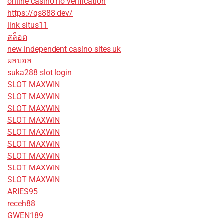
online casino no verification
https://qs888.dev/
link situs11
สล็อต
new independent casino sites uk
ผลบอล
suka288 slot login
SLOT MAXWIN
SLOT MAXWIN
SLOT MAXWIN
SLOT MAXWIN
SLOT MAXWIN
SLOT MAXWIN
SLOT MAXWIN
SLOT MAXWIN
SLOT MAXWIN
ARIES95
receh88
GWEN189