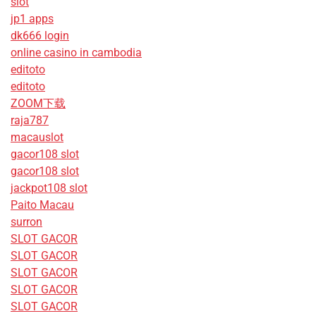
slot
jp1 apps
dk666 login
online casino in cambodia
editoto
editoto
ZOOM下载
raja787
macauslot
gacor108 slot
gacor108 slot
jackpot108 slot
Paito Macau
surron
SLOT GACOR
SLOT GACOR
SLOT GACOR
SLOT GACOR
SLOT GACOR