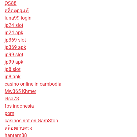
QS88
สล็อตpgแท้
luna99 login
jp24 slot
jp24 apk
jp369 slot
jp369 apk
jp99 slot
jp99 apk
jp8 slot
jp8 apk
casino online in cambodia
Mw365 Khmer
elsa78
fbs indonesia
porn
casinos not on GamStop
สล็อตเว็บตรง
hantam88