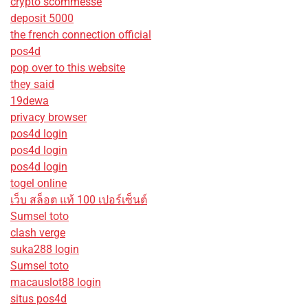
crypto scommesse
deposit 5000
the french connection official
pos4d
pop over to this website
they said
19dewa
privacy browser
pos4d login
pos4d login
pos4d login
togel online
เว็บ สล็อต แท้ 100 เปอร์เซ็นต์
Sumsel toto
clash verge
suka288 login
Sumsel toto
macauslot88 login
situs pos4d