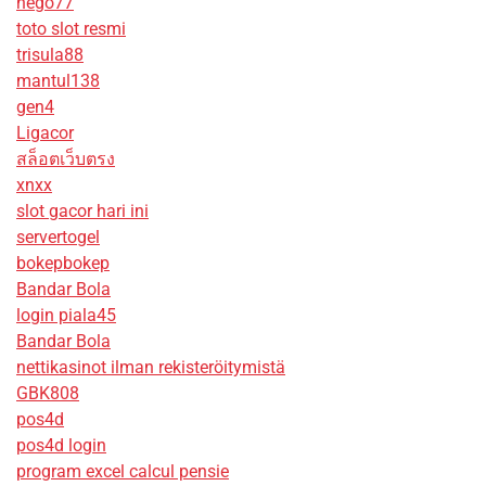
nego77
toto slot resmi
trisula88
mantul138
gen4
Ligacor
สล็อตเว็บตรง
xnxx
slot gacor hari ini
servertogel
bokepbokep
Bandar Bola
login piala45
Bandar Bola
nettikasinot ilman rekisteröitymistä
GBK808
pos4d
pos4d login
program excel calcul pensie