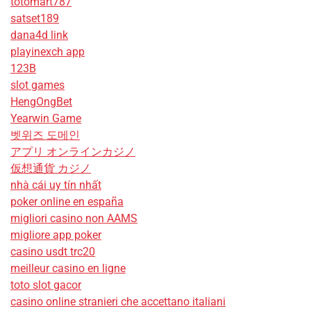
totomart787
satset189
dana4d link
playinexch app
123B
slot games
HengOngBet
Yearwin Game
벳위즈 도메인
アプリ オンラインカジノ
仮想通貨 カジノ
nhà cái uy tín nhất
poker online en españa
migliori casino non AAMS
migliore app poker
casino usdt trc20
meilleur casino en ligne
toto slot gacor
casino online stranieri che accettano italiani