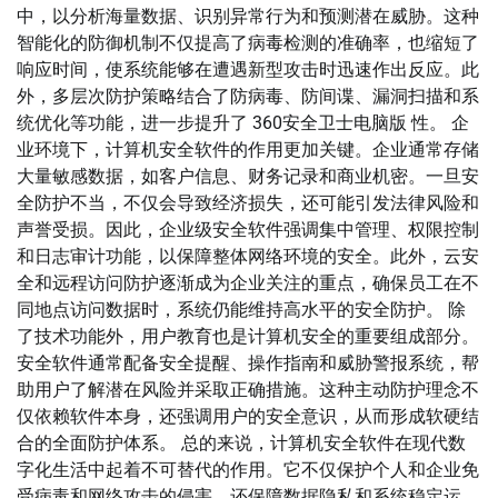
中，以分析海量数据、识别异常行为和预测潜在威胁。这种
智能化的防御机制不仅提高了病毒检测的准确率，也缩短了
响应时间，使系统能够在遭遇新型攻击时迅速作出反应。此
外，多层次防护策略结合了防病毒、防间谍、漏洞扫描和系
统优化等功能，进一步提升了 360安全卫士电脑版 性。 企
业环境下，计算机安全软件的作用更加关键。企业通常存储
大量敏感数据，如客户信息、财务记录和商业机密。一旦安
全防护不当，不仅会导致经济损失，还可能引发法律风险和
声誉受损。因此，企业级安全软件强调集中管理、权限控制
和日志审计功能，以保障整体网络环境的安全。此外，云安
全和远程访问防护逐渐成为企业关注的重点，确保员工在不
同地点访问数据时，系统仍能维持高水平的安全防护。 除
了技术功能外，用户教育也是计算机安全的重要组成部分。
安全软件通常配备安全提醒、操作指南和威胁警报系统，帮
助用户了解潜在风险并采取正确措施。这种主动防护理念不
仅依赖软件本身，还强调用户的安全意识，从而形成软硬结
合的全面防护体系。 总的来说，计算机安全软件在现代数
字化生活中起着不可替代的作用。它不仅保护个人和企业免
受病毒和网络攻击的侵害，还保障数据隐私和系统稳定运