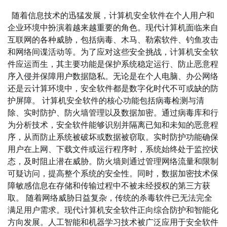
随着信息技术的迅猛发展，计算机安全软件在个人用户和
企业环境中扮演着越来越重要的角色。现代计算机面临来自
互联网的各种威胁，包括病毒、木马、勒索软件、钓鱼攻击
和网络间谍活动等。为了应对这些安全挑战，计算机安全软
件应运而生，其主要功能是保护系统稳定运行、防止恶意程
序入侵并保障用户数据隐私。无论是在个人电脑、办公网络
还是云计算环境中，安全软件都是数字化时代不可或缺的防
护屏障。 计算机安全软件的核心功能包括病毒检测与清
除、实时防护、防火墙管理以及数据加密。通过病毒库和行
为分析技术，安全软件能够识别并隔离已知和未知的恶意程
序，从而防止系统被破坏或数据被窃取。实时防护功能确保
用户在上网、下载文件或运行程序时，系统始终处于监控状
态，及时阻止潜在威胁。防火墙则通过管理网络流量和限制
可疑访问，提高整个系统的安全性。同时，数据加密技术保
障敏感信息在存储和传输过程中不被未经授权的第三方获
取。 随着网络威胁日益复杂，传统的杀毒软件已无法完全
满足用户需求。现代计算机安全软件正向综合防护和智能化
方向发展。人工智能和机器学习技术被广泛应用于安全软件