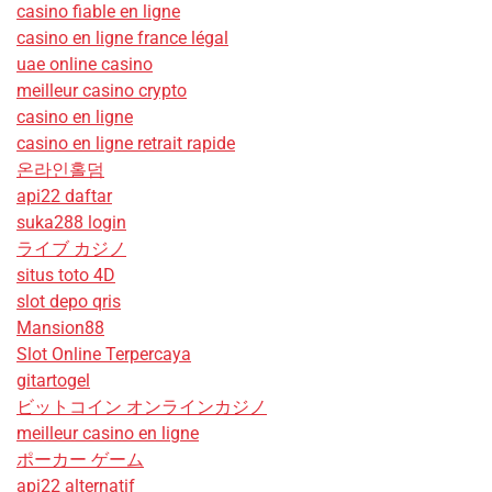
casino fiable en ligne
casino en ligne france légal
uae online casino
meilleur casino crypto
casino en ligne
casino en ligne retrait rapide
온라인홀덤
api22 daftar
suka288 login
ライブ カジノ
situs toto 4D
slot depo qris
Mansion88
Slot Online Terpercaya
gitartogel
ビットコイン オンラインカジノ
meilleur casino en ligne
ポーカー ゲーム
api22 alternatif