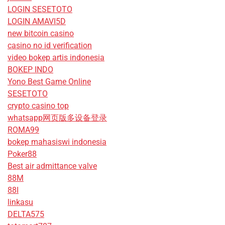
LOGIN SESETOTO
LOGIN AMAVI5D
new bitcoin casino
casino no id verification
video bokep artis indonesia
BOKEP INDO
Yono Best Game Online
SESETOTO
crypto casino top
whatsapp网页版多设备登录
ROMA99
bokep mahasiswi indonesia
Poker88
Best air admittance valve
88M
88I
linkasu
DELTA575