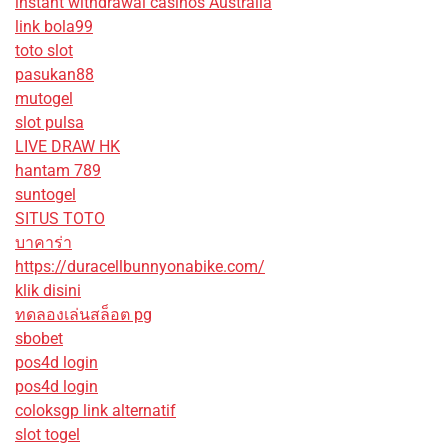
instant withdrawal casinos Australia
link bola99
toto slot
pasukan88
mutogel
slot pulsa
LIVE DRAW HK
hantam 789
suntogel
SITUS TOTO
บาคาร่า
https://duracellbunnyonabike.com/
klik disini
ทดลองเล่นสล็อต pg
sbobet
pos4d login
pos4d login
coloksgp link alternatif
slot togel