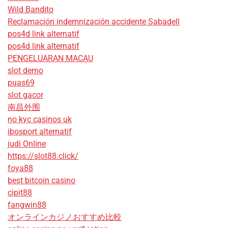
Wild Bandito
Reclamación indemnización accidente Sabadell
pos4d link alternatif
pos4d link alternatif
PENGELUARAN MACAU
slot demo
puas69
slot gacor
南昌外围
no kyc casinos uk
ibosport alternatif
judi Online
https://slot88.click/
foya88
best bitcoin casino
cipit88
fangwin88
オンラインカジノおすすめ比較