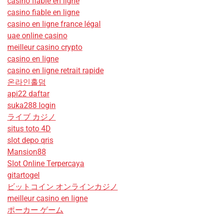
casino fiable en ligne
casino fiable en ligne
casino en ligne france légal
uae online casino
meilleur casino crypto
casino en ligne
casino en ligne retrait rapide
온라인홀덤
api22 daftar
suka288 login
ライブ カジノ
situs toto 4D
slot depo qris
Mansion88
Slot Online Terpercaya
gitartogel
ビットコイン オンラインカジノ
meilleur casino en ligne
ポーカー ゲーム