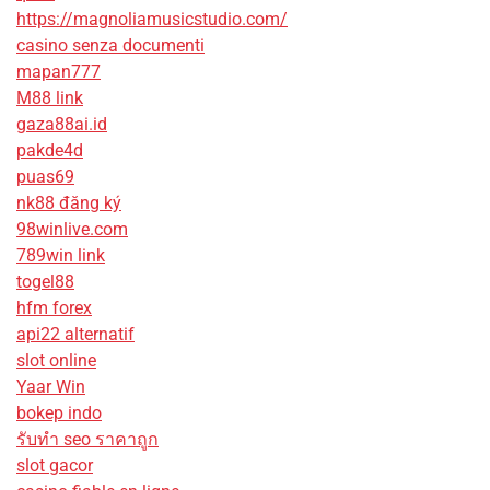
https://magnoliamusicstudio.com/
casino senza documenti
mapan777
M88 link
gaza88ai.id
pakde4d
puas69
nk88 đăng ký
98winlive.com
789win link
togel88
hfm forex
api22 alternatif
slot online
Yaar Win
bokep indo
รับทํา seo ราคาถูก
slot gacor