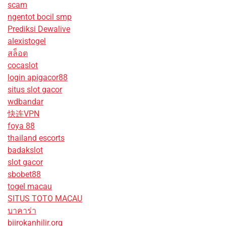
scam
ngentot bocil smp
Prediksi Dewalive
alexistogel
สล็อต
cocaslot
login apigacor88
situs slot gacor
wdbandar
快连VPN
foya 88
thailand escorts
badakslot
slot gacor
sbobet88
togel macau
SITUS TOTO MACAU
บาคาร่า
biirokanhilir.org