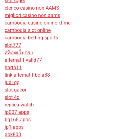
slot togel
elenco casino non AAMS
migliori casino non aams
cambodia casino online khmer
cambodia slot online
cambodia betting sports
slot777
สล็อตเว็บตรง
alternatif valid77
harta11
link alternatif bola88
judi qq
slot gacor
slot 4d
replica watch
jp007 apps
bg168 apps
jp1 apps
gbk808