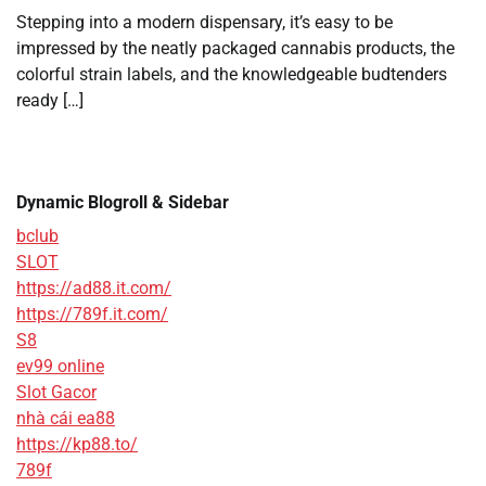
Stepping into a modern dispensary, it’s easy to be
impressed by the neatly packaged cannabis products, the
colorful strain labels, and the knowledgeable budtenders
ready […]
Dynamic Blogroll & Sidebar
bclub
SLOT
https://ad88.it.com/
https://789f.it.com/
S8
ev99 online
Slot Gacor
nhà cái ea88
https://kp88.to/
789f