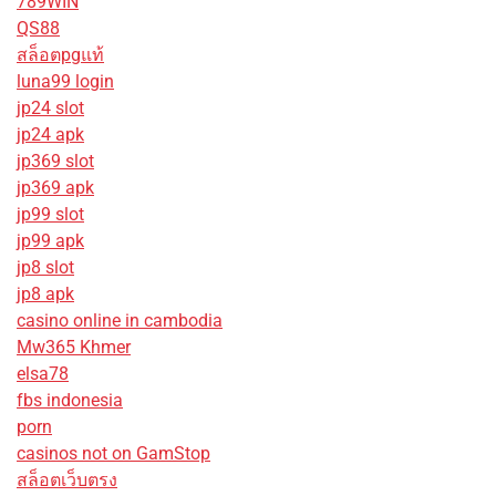
789WIN
QS88
สล็อตpgแท้
luna99 login
jp24 slot
jp24 apk
jp369 slot
jp369 apk
jp99 slot
jp99 apk
jp8 slot
jp8 apk
casino online in cambodia
Mw365 Khmer
elsa78
fbs indonesia
porn
casinos not on GamStop
สล็อตเว็บตรง