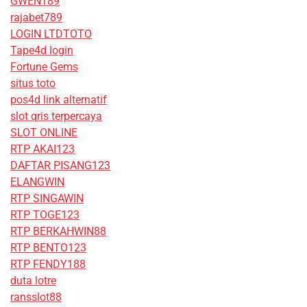
GWEN189
rajabet789
LOGIN LTDTOTO
Tape4d login
Fortune Gems
situs toto
pos4d link alternatif
slot qris terpercaya
SLOT ONLINE
RTP AKAI123
DAFTAR PISANG123
ELANGWIN
RTP SINGAWIN
RTP TOGE123
RTP BERKAHWIN88
RTP BENTO123
RTP FENDY188
duta lotre
ransslot88