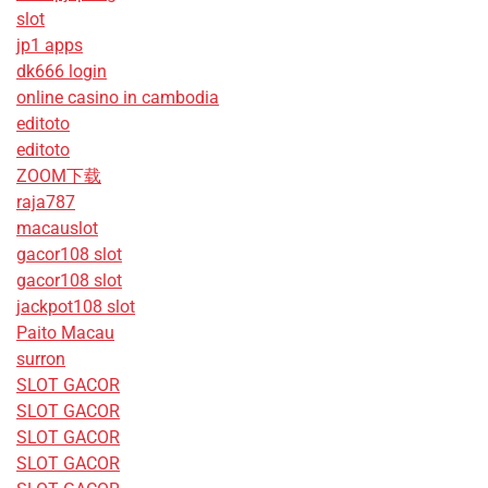
slot
jp1 apps
dk666 login
online casino in cambodia
editoto
editoto
ZOOM下载
raja787
macauslot
gacor108 slot
gacor108 slot
jackpot108 slot
Paito Macau
surron
SLOT GACOR
SLOT GACOR
SLOT GACOR
SLOT GACOR