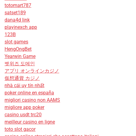
totomart787
satset189
dana4d link
playinexch app
123B
slot games
HengOngBet
Yearwin Game
벳위즈 도메인
アプリ オンラインカジノ
仮想通貨 カジノ
nhà cái uy tín nhất
poker online en españa
migliori casino non AAMS
migliore app poker
casino usdt trc20
meilleur casino en ligne
toto slot gacor