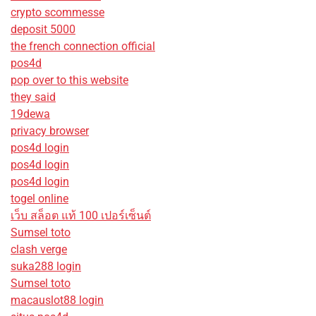
crypto scommesse
deposit 5000
the french connection official
pos4d
pop over to this website
they said
19dewa
privacy browser
pos4d login
pos4d login
pos4d login
togel online
เว็บ สล็อต แท้ 100 เปอร์เซ็นต์
Sumsel toto
clash verge
suka288 login
Sumsel toto
macauslot88 login