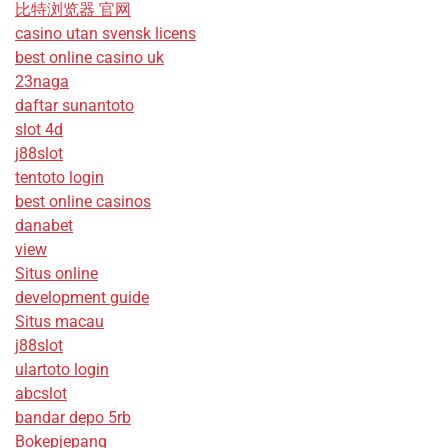
比特浏览器 官网
casino utan svensk licens
best online casino uk
23naga
daftar sunantoto
slot 4d
j88slot
tentoto login
best online casinos
danabet
view
Situs online
development guide
Situs macau
j88slot
ulartoto login
abcslot
bandar depo 5rb
Bokepjepang