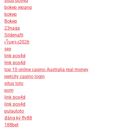
situs pos4d
bokep jepang
bokep
Bokep
23naga
Sildenafil
เว็บตรง2026
sex
link pos4d
link pos4d
top 10 online casino Australia real money
jeetcity casino login
situs toto
porn
link pos4d
link pos4d
pulautoto
đăng ký fly88
188bet