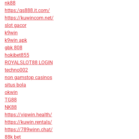
nk88
https:/qs888.it.com/
https://kuwincom.net/
slot gacor
k9win
k9win apk
gbk 808
hokibet855
ROYALSLOT88 LOGIN
techno002
non gamstop casinos
situs bola
okwin
TG88
NK88
https://vipwin.health/
https://kuwin.rentals/
https://789winn.chat/
88k bet