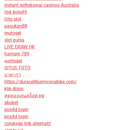
instant withdrawal casinos Australia
link bola99
toto slot
pasukan88
mutogel
slot pulsa
LIVE DRAW HK
hantam 789
suntogel
SITUS TOTO
บาคาร่า
https://duracellbunnyonabike.com/
klik disini
ทดลองเล่นสล็อต pg
sbobet
pos4d login
pos4d login
coloksgp link alternatif