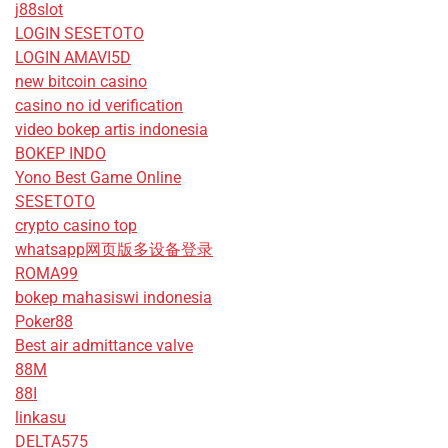
j88slot
LOGIN SESETOTO
LOGIN AMAVI5D
new bitcoin casino
casino no id verification
video bokep artis indonesia
BOKEP INDO
Yono Best Game Online
SESETOTO
crypto casino top
whatsapp网页版多设备登录
ROMA99
bokep mahasiswi indonesia
Poker88
Best air admittance valve
88M
88I
linkasu
DELTA575