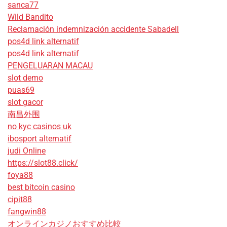
sanca77
Wild Bandito
Reclamación indemnización accidente Sabadell
pos4d link alternatif
pos4d link alternatif
PENGELUARAN MACAU
slot demo
puas69
slot gacor
南昌外围
no kyc casinos uk
ibosport alternatif
judi Online
https://slot88.click/
foya88
best bitcoin casino
cipit88
fangwin88
オンラインカジノおすすめ比較