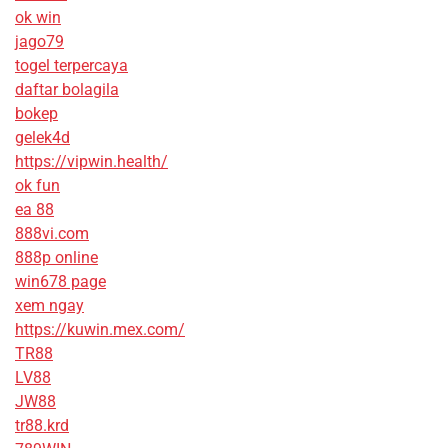
ok win
jago79
togel terpercaya
daftar bolagila
bokep
gelek4d
https://vipwin.health/
ok fun
ea 88
888vi.com
888p online
win678 page
xem ngay
https://kuwin.mex.com/
TR88
LV88
JW88
tr88.krd