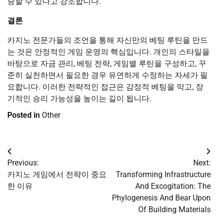
승할 수 있다고 강조합니다.
결론
카지노 전문가들의 조언을 통해 자신만의 베팅 루틴을 만드
는 것은 안정적인 게임 운영의 핵심입니다. 개인의 스타일을
바탕으로 자금 관리, 베팅 전략, 게임별 루틴을 구성하고, 꾸
준히 실천하면서 필요한 경우 유연하게 수정하는 자세가 필
요합니다. 이러한 전략적인 접근은 감정적 베팅을 막고, 장
기적인 승리 가능성을 높이는 길이 됩니다.
Posted in
Other
Post
Previous:
Next:
navigation
카지노 게임에서 전략이 중요
Transforming Infrastructure
한 이유
And Excogitation: The
Phylogenesis And Bear Upon
Of Building Materials