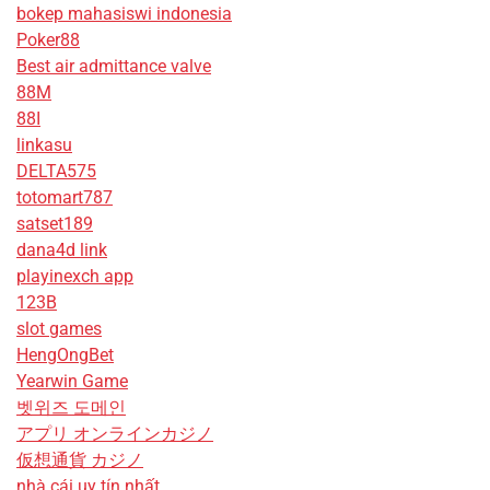
bokep mahasiswi indonesia
Poker88
Best air admittance valve
88M
88I
linkasu
DELTA575
totomart787
satset189
dana4d link
playinexch app
123B
slot games
HengOngBet
Yearwin Game
벳위즈 도메인
アプリ オンラインカジノ
仮想通貨 カジノ
nhà cái uy tín nhất