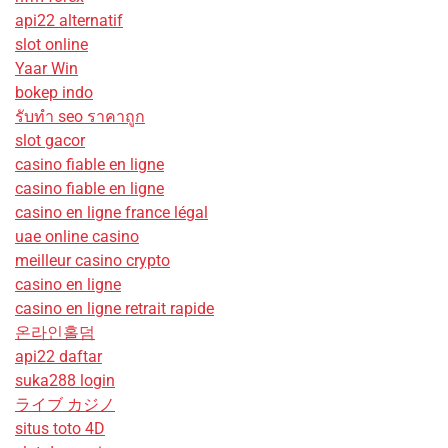
api22 alternatif
slot online
Yaar Win
bokep indo
รับทํา seo ราคาถูก
slot gacor
casino fiable en ligne
casino fiable en ligne
casino en ligne france légal
uae online casino
meilleur casino crypto
casino en ligne
casino en ligne retrait rapide
온라인홀덤
api22 daftar
suka288 login
ライブ カジノ
situs toto 4D