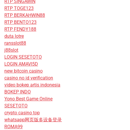
RTP SINGAWIN
RTP TOGE123
RTP BERKAHWIN88
RTP BENTO123
RTP FENDY188
duta lotre
ransslot88
j88slot
LOGIN SESETOTO
LOGIN AMAVI5D
new bitcoin casino
casino no id verification
video bokep artis indonesia
BOKEP INDO
Yono Best Game Online
SESETOTO
crypto casino top
whatsapp网页版多设备登录
ROMA99