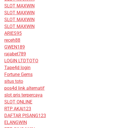
SLOT MAXWIN
SLOT MAXWIN
SLOT MAXWIN
SLOT MAXWIN
ARIES95
receh88
GWEN189
rajabet789
LOGIN LTDTOTO
Tape4d login
Fortune Gems
situs toto
pos4d link alternatif
slot qris terpercaya
SLOT ONLINE
RTP AKAI123
DAFTAR PISANG123
ELANGWIN