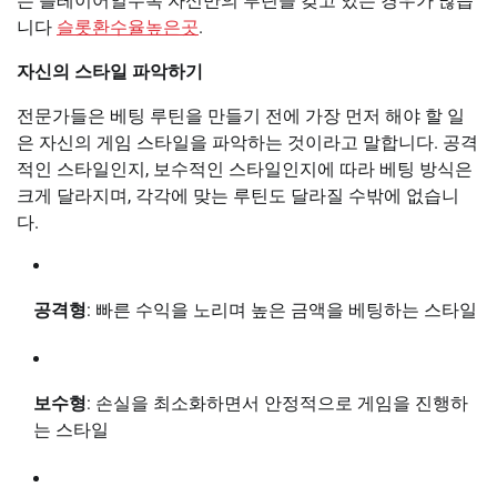
는 플레이어일수록 자신만의 루틴을 갖고 있는 경우가 많습
니다
슬롯환수율높은곳
.
자신의 스타일 파악하기
전문가들은 베팅 루틴을 만들기 전에 가장 먼저 해야 할 일
은 자신의 게임 스타일을 파악하는 것이라고 말합니다. 공격
적인 스타일인지, 보수적인 스타일인지에 따라 베팅 방식은
크게 달라지며, 각각에 맞는 루틴도 달라질 수밖에 없습니
다.
공격형
: 빠른 수익을 노리며 높은 금액을 베팅하는 스타일
보수형
: 손실을 최소화하면서 안정적으로 게임을 진행하
는 스타일