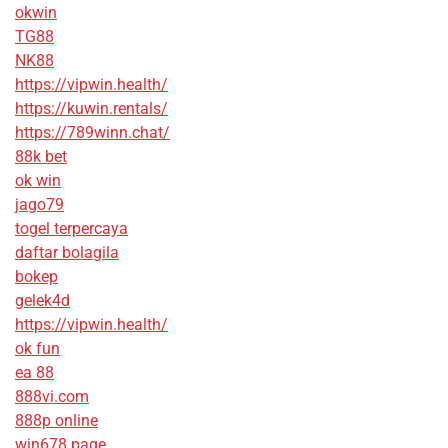
okwin
TG88
NK88
https://vipwin.health/
https://kuwin.rentals/
https://789winn.chat/
88k bet
ok win
jago79
togel terpercaya
daftar bolagila
bokep
gelek4d
https://vipwin.health/
ok fun
ea 88
888vi.com
888p online
win678 page