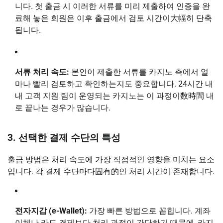
니다. 첫 출금 시 이러한 서류를 미리 제출하여 인증을 완
료해 놓은 회원은 이후 출금에서 검토 시간이大幅히 단축
됩니다.
서류 처리 속도:
본인이 제출한 서류를 카지노 측에서 얼
마나 빨리 검토하고 확인하는지도 중요합니다. 24시간 내
내 고객 지원 팀이 운영되는 카지노는 이 과정이数時間 내
로 끝나는 경우가 많습니다.
3. 선택한 결제 수단의 특성
출금 방법은 처리 속도에 가장 직접적인 영향을 미치는 요소
입니다. 각 결제 수단마다固有的인 처리 시간이 존재합니다.
전자지갑 (e-Wallet):
가장 빠른 방법으로 꼽힙니다. 계좌
이체나 카드 결제보다 처리 과정이 간단하기 때문에, 카지