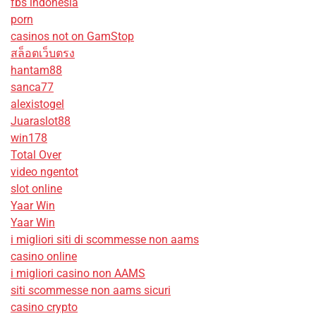
fbs indonesia
porn
casinos not on GamStop
สล็อตเว็บตรง
hantam88
sanca77
alexistogel
Juaraslot88
win178
Total Over
video ngentot
slot online
Yaar Win
Yaar Win
i migliori siti di scommesse non aams
casino online
i migliori casino non AAMS
siti scommesse non aams sicuri
casino crypto