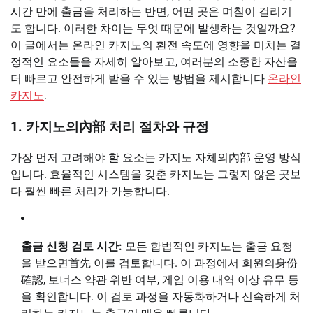
시간 만에 출금을 처리하는 반면, 어떤 곳은 며칠이 걸리기
도 합니다. 이러한 차이는 무엇 때문에 발생하는 것일까요?
이 글에서는 온라인 카지노의 환전 속도에 영향을 미치는 결
정적인 요소들을 자세히 알아보고, 여러분의 소중한 자산을
더 빠르고 안전하게 받을 수 있는 방법을 제시합니다
온라인
카지노
.
1. 카지노의內部 처리 절차와 규정
가장 먼저 고려해야 할 요소는 카지노 자체의內部 운영 방식
입니다. 효율적인 시스템을 갖춘 카지노는 그렇지 않은 곳보
다 훨씬 빠른 처리가 가능합니다.
출금 신청 검토 시간:
모든 합법적인 카지노는 출금 요청
을 받으면首先 이를 검토합니다. 이 과정에서 회원의身份
確認, 보너스 약관 위반 여부, 게임 이용 내역 이상 유무 등
을 확인합니다. 이 검토 과정을 자동화하거나 신속하게 처