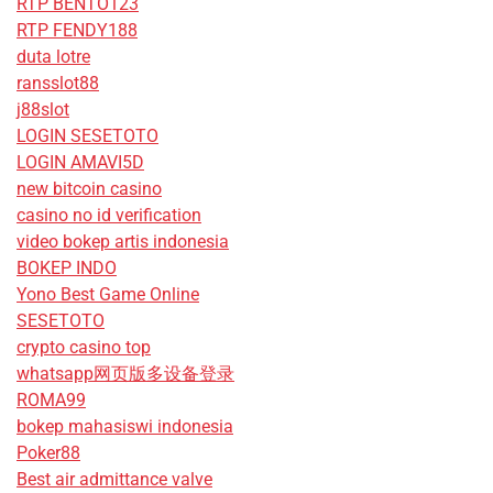
RTP BENTO123
RTP FENDY188
duta lotre
ransslot88
j88slot
LOGIN SESETOTO
LOGIN AMAVI5D
new bitcoin casino
casino no id verification
video bokep artis indonesia
BOKEP INDO
Yono Best Game Online
SESETOTO
crypto casino top
whatsapp网页版多设备登录
ROMA99
bokep mahasiswi indonesia
Poker88
Best air admittance valve