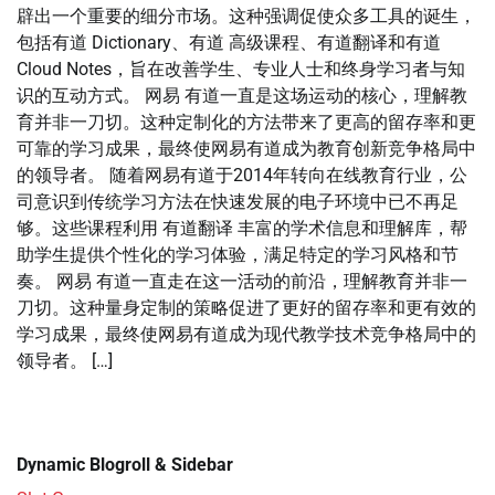
辟出一个重要的细分市场。这种强调促使众多工具的诞生，
包括有道 Dictionary、有道 高级课程、有道翻译和有道
Cloud Notes，旨在改善学生、专业人士和终身学习者与知
识的互动方式。 网易 有道一直是这场运动的核心，理解教
育并非一刀切。这种定制化的方法带来了更高的留存率和更
可靠的学习成果，最终使网易有道成为教育创新竞争格局中
的领导者。 随着网易有道于2014年转向在线教育行业，公
司意识到传统学习方法在快速发展的电子环境中已不再足
够。这些课程利用 有道翻译 丰富的学术信息和理解库，帮
助学生提供个性化的学习体验，满足特定的学习风格和节
奏。 网易 有道一直走在这一活动的前沿，理解教育并非一
刀切。这种量身定制的策略促进了更好的留存率和更有效的
学习成果，最终使网易有道成为现代教学技术竞争格局中的
领导者。 […]
Dynamic Blogroll & Sidebar