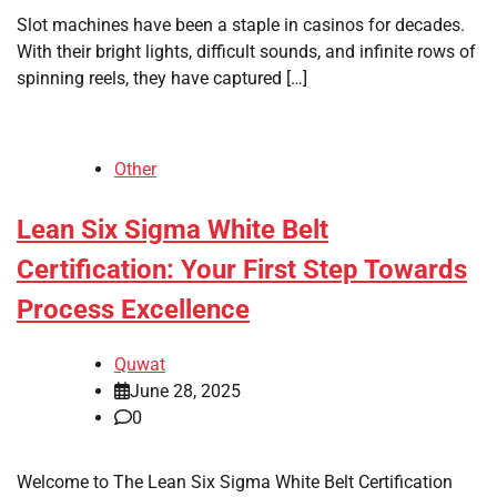
Slot machines have been a staple in casinos for decades.
With their bright lights, difficult sounds, and infinite rows of
spinning reels, they have captured […]
Other
Lean Six Sigma White Belt
Certification: Your First Step Towards
Process Excellence
Quwat
June 28, 2025
0
Welcome to The Lean Six Sigma White Belt Certification