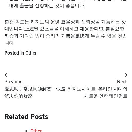
내에 출금을 신청하는 것이 좋습니다.
환전 속도는 카지노의 운영 효율성과 신뢰성을 가늠하는 잣
대입니다.上述된 요소들을 이해하고 대응한다면, 불필요한
짜증과 기다림 없이 승리의 기쁨을更快게 누릴 수 있을 것입
니다.
Posted in
Other
Post
Previous:
Next:
navigation
爱思助手常见问题解答：快速
카지노사이트: 온라인 시대의
解决你的疑惑
새로운 엔터테인먼트
Related Posts
Other