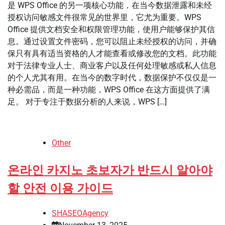
是 WPS Office 的另一项核心功能，在当今数据泄露和未经
授权访问敏感文件很常见的世界里，它尤为重要。WPS
Office 提供文档安全和权限管理功能，使用户能够保护其信
息。通过设置文件密码，您可以阻止未经授权的访问，并确
保只有具有适当资格的人才能查看或修改您的文档。此功能
对于法律专业人士、商业客户以及任何处理敏感或私人信息
的个人尤其有用。在当今的数字时代，数据保护不仅仅是一
种必需品，而是一种功能，WPS Office 在这方面提供了满
足。 对于专注于数据分析的人来说，WPS […]
Other
온라인 카지노 초보자가 반드시 알아야
할 안전 이용 가이드
SHASEOAgency