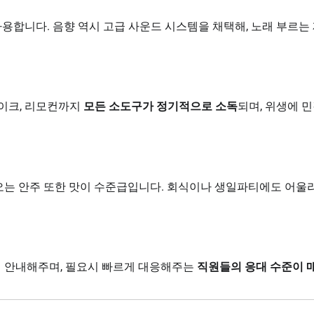
용합니다. 음향 역시 고급 사운드 시스템을 채택해, 노래 부르는
마이크, 리모컨까지
모든 소도구가 정기적으로 소독
되며, 위생에 
나오는 안주 또한 맛이 수준급입니다. 회식이나 생일파티에도 어울
게 안내해주며, 필요시 빠르게 대응해주는
직원들의 응대 수준이 