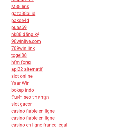
M88 link
gaza88ai.id
pakde4d
puas69
nk88 đăng ký
98winlive.com
789win link
togel88
hfm forex
api22 alternatif
slot online
Yaar Win
bokep indo
รับทํา seo ราคาถูก
slot gacor
casino fiable en ligne
casino fiable en ligne
casino en ligne france légal