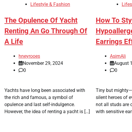
Lifestyle & Fashion
Life
The Opulence Of Yacht
How To Sty
Renting An Go Through Of
Hypoallerg
A Life
Earrings Ef
hneyrooes
AsimAli
November 29, 2024
August 
0
0
Yachts have long been associated with
Tiny but mighty—
the rich and famous, a symbol of
silent heroes of 
opulence and last self-indulgence.
not all studs are 
However, the idea of renting a yacht is […]
with sensitive ears