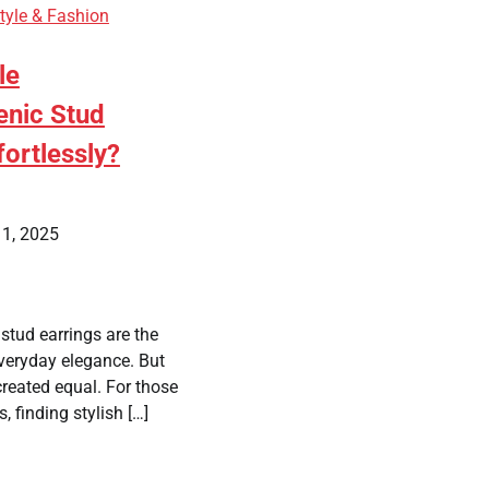
style & Fashion
le
enic Stud
fortlessly?
11, 2025
stud earrings are the
everyday elegance. But
created equal. For those
, finding stylish […]