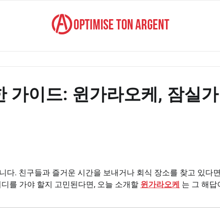
 가이드: 윈가라오케, 잠실
니다. 친구들과 즐거운 시간을 보내거나 회식 장소를 찾고 있다면,
어디를 가야 할지 고민된다면, 오늘 소개할
윈가라오케
는 그 해답