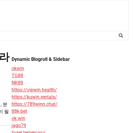
가라
Dynamic Blogroll & Sidebar
okwin
TG88
NK88
https://vipwin.health/
https://kuwin.rentals/
https://789winn.chat/
 분
88k bet
이 될
ok win
jago79
togel terpercaya