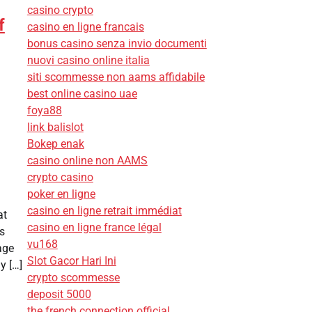
casino crypto
f
casino en ligne francais
bonus casino senza invio documenti
nuovi casino online italia
siti scommesse non aams affidabile
best online casino uae
foya88
link balislot
Bokep enak
casino online non AAMS
crypto casino
poker en ligne
casino en ligne retrait immédiat
at
casino en ligne france légal
as
vu168
age
Slot Gacor Hari Ini
y […]
crypto scommesse
deposit 5000
the french connection official