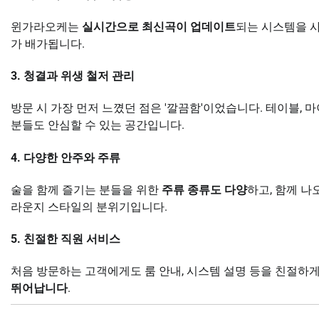
윈가라오케는
실시간으로 최신곡이 업데이트
되는 시스템을 사
가 배가됩니다.
3.
청결과 위생 철저 관리
방문 시 가장 먼저 느꼈던 점은 '깔끔함'이었습니다. 테이블, 
분들도 안심할 수 있는 공간입니다.
4.
다양한 안주와 주류
술을 함께 즐기는 분들을 위한
주류 종류도 다양
하고, 함께 
라운지 스타일의 분위기입니다.
5.
친절한 직원 서비스
처음 방문하는 고객에게도 룸 안내, 시스템 설명 등을 친절하
뛰어납니다
.