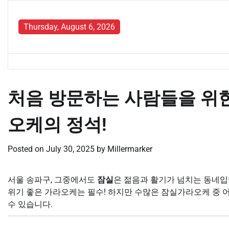
Skip
to
Thursday, August 6, 2026
content
처음 방문하는 사람들을 위한
오케의 정석!
Posted on
July 30, 2025
by
Millermarker
서울 송파구, 그중에서도
잠실
은 젊음과 활기가 넘치는 동네입
위기 좋은 가라오케는 필수! 하지만 수많은 잠실가라오케 중 
수 있습니다.