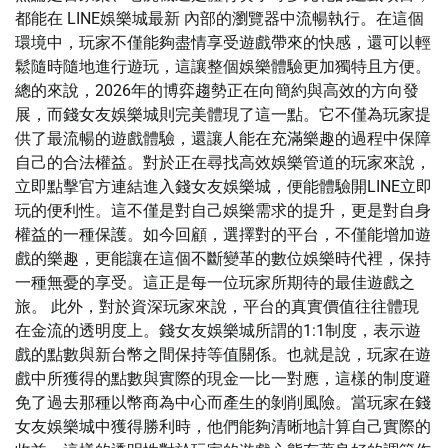
都能在 LINE娛樂城最新 內部的瀏覽器中流暢執行。在這個
環境中，玩家不僅能夠盡情享受遊戲帶來的快感，還可以輕
鬆隨時隨地進行遊玩，這讓整個娛樂體驗更加獨特且方便。
總的來說，2026年的博弈趨勢正在向簡約與高效的方向發
展，而錢女友娛樂城則完美體現了這一點。它不僅為玩家提
供了最流暢的遊戲體驗，還讓人能在充滿樂趣的過程中保障
自己的合法權益。對於正在尋找高效娛樂管道的玩家來說，
立即點擊官方連結進入錢女友娛樂城，便能體驗開LINE立即
玩的便利性。這不僅是對自己娛樂需求的提升，更是對自身
權益的一種保護。如今回顧，選擇對的平台，不僅能增加遊
戲的樂趣，更能讓在這個不斷變革的數位娛樂時代裡，保持
一種無憂的享受。這正是每一位玩家所期待的最佳遊戲之
旅。 此外，對於資深玩家來說，平台的真實價值往往體現
在金流的透明度上。錢女友娛樂城所謂的1:1制度，表示遊
戲的點數與新台幣之間保持等值關係。也就是說，玩家在遊
戲中所獲得的點數與實際的現金一比一對應，這樣的制度避
免了過去那種以幣商為中心而產生的剝削風險。當玩家在錢
女友娛樂城中獲得勝利時，他們能夠清晰地計算自己實際的