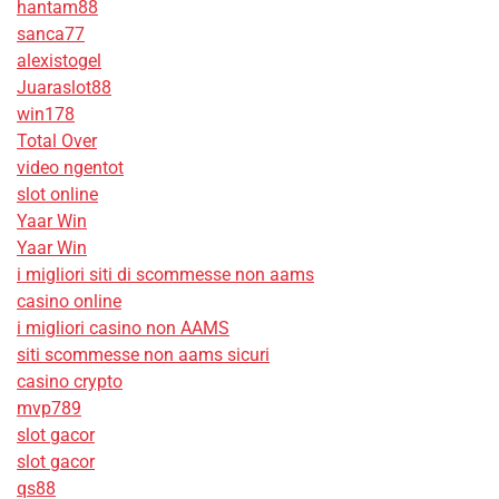
hantam88
sanca77
alexistogel
Juaraslot88
win178
Total Over
video ngentot
slot online
Yaar Win
Yaar Win
i migliori siti di scommesse non aams
casino online
i migliori casino non AAMS
siti scommesse non aams sicuri
casino crypto
mvp789
slot gacor
slot gacor
qs88