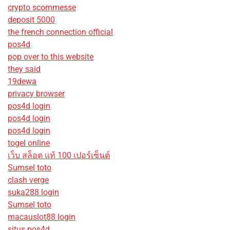
crypto scommesse
deposit 5000
the french connection official
pos4d
pop over to this website
they said
19dewa
privacy browser
pos4d login
pos4d login
pos4d login
togel online
เว็บ สล็อต แท้ 100 เปอร์เซ็นต์
Sumsel toto
clash verge
suka288 login
Sumsel toto
macauslot88 login
situs pos4d