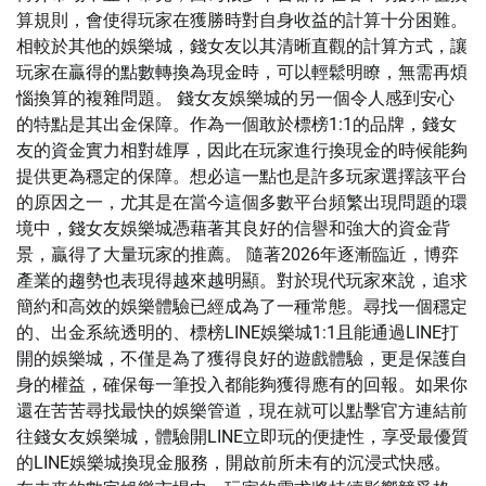
算規則，會使得玩家在獲勝時對自身收益的計算十分困難。
相較於其他的娛樂城，錢女友以其清晰直觀的計算方式，讓
玩家在贏得的點數轉換為現金時，可以輕鬆明瞭，無需再煩
惱換算的複雜問題。 錢女友娛樂城的另一個令人感到安心
的特點是其出金保障。作為一個敢於標榜1:1的品牌，錢女
友的資金實力相對雄厚，因此在玩家進行換現金的時候能夠
提供更為穩定的保障。想必這一點也是許多玩家選擇該平台
的原因之一，尤其是在當今這個多數平台頻繁出現問題的環
境中，錢女友娛樂城憑藉著其良好的信譽和強大的資金背
景，贏得了大量玩家的推薦。 隨著2026年逐漸臨近，博弈
產業的趨勢也表現得越來越明顯。對於現代玩家來說，追求
簡約和高效的娛樂體驗已經成為了一種常態。尋找一個穩定
的、出金系統透明的、標榜LINE娛樂城1:1且能通過LINE打
開的娛樂城，不僅是為了獲得良好的遊戲體驗，更是保護自
身的權益，確保每一筆投入都能夠獲得應有的回報。如果你
還在苦苦尋找最快的娛樂管道，現在就可以點擊官方連結前
往錢女友娛樂城，體驗開LINE立即玩的便捷性，享受最優質
的LINE娛樂城換現金服務，開啟前所未有的沉浸式快感。