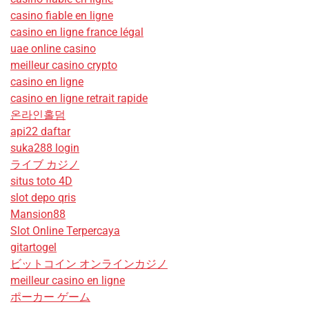
casino fiable en ligne
casino en ligne france légal
uae online casino
meilleur casino crypto
casino en ligne
casino en ligne retrait rapide
온라인홀덤
api22 daftar
suka288 login
ライブ カジノ
situs toto 4D
slot depo qris
Mansion88
Slot Online Terpercaya
gitartogel
ビットコイン オンラインカジノ
meilleur casino en ligne
ポーカー ゲーム