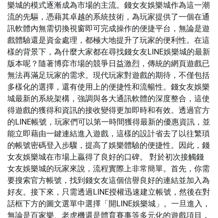
樂城的模式逐漸成為市場的主流。錢女友娛樂城作為這一潮
流的先驅，憑藉其卓越的系統技術，為玩家提供了一個在通
訊軟體內無需切換視窗即可完成操作的便捷平台，無論是遊
戲體驗還是資金處理，都極大地提升了玩家的便利性。在這
樣的背景下，為什麼大家都在尋找錢女友LINE娛樂城的最新
版本呢？隨著博弈市場的競爭日益激烈，傳統的網頁遊戲已
無法再滿足玩家的需求。現代玩家對遊戲的期待，不僅包括
多樣化的選擇，還有使用上的便捷性和流暢性。錢女友娛樂
城最新的系統架構，強調與各大通訊軟體的深度整合，這使
得遊戲的獲得和資訊的接收變得更加即時和有效。透過官方
的LINE帳號，玩家們可以第一時間獲得最新的優惠資訊，並
能立即藉由一鍵連結進入遊戲，這樣的設計省去了以往繁瑣
的帳號密碼登入步驟，提高了娛樂體驗的便捷性。因此，錢
女友娛樂城在市場上贏得了良好的口碑。 對於初次接觸錢
女友娛樂城的玩家來說，流程實際上非常簡單。首先，你需
要搜索官方帳號，找到錢女友這個信譽良好的連結並加入為
好友。接下來，只需透過LINE授權迅速建立帳號，然後在對
話框下方的圖文選單中選擇「開LINE娛樂城」。一旦進入，
無論是百家樂、老虎機還是體育賽事等多元化的遊戲項目，