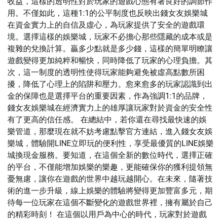
收益，這樣的透明性對於玩家的遊戲心態有著良好的調節作
用。不僅如此，這種1:1的公平制度也反映出錢女友娛樂城
在資金實力上的自信及虛心，為玩家提供了安全的遊戲環
境。選擇這樣的娛樂城，玩家不必擔心那些隱藏的成本或是
複雜的兌換計算。贏多少點就是多少錢，這樣的簡單明瞭讓
遊戲變得更加純粹和暢快，同時降低了玩家的心理負擔。其
次，這一制度的透明性使得玩家能夠避免被虛高點數所困
擾，降低了心理上的陷阱和壓力。愈來愈多的玩家認識到出
金的保障也是選擇平台的重要因素，作為強調1:1的品牌，
錢女友娛樂城在經濟實力上的雄厚讓玩家對於資金的安全性
有了更高的信任感。 在總結中，若你還在尋找最快速的娛
樂管道，那麼現在就不妨考慮點擊官方連結，進入錢女友娛
樂城，體驗開LINE立即玩的便利性，享受最優質的LINE娛樂
城換現金服務。要知道，在這個全新的數位時代，選擇正確
的平台，不僅能增加娛樂的樂趣，更能確保你的獲利提領無
憂無慮，讓你在遊戲的世界中越玩越開心。在未來，隨著技
術的進一步升級，線上娛樂的體驗將變得更加豐富多元，期
待每一位玩家在這個不斷變化的遊戲世界裡，擁有屬於自己
的精彩時刻！ 在這個以用戶為中心的時代，玩家對於遊戲