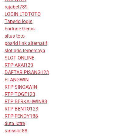
rajabet789
LOGIN LTDTOTO
Tape4d login
Fortune Gems
situs toto
pos4d link alternatif
slot qris terpercaya
SLOT ONLINE
RTP AKAI123
DAFTAR PISANG123
ELANGWIN
RTP SINGAWIN
RTP TOGE123
RTP BERKAHWIN88
RTP BENTO123
RTP FENDY188
duta lotre
ransslot88