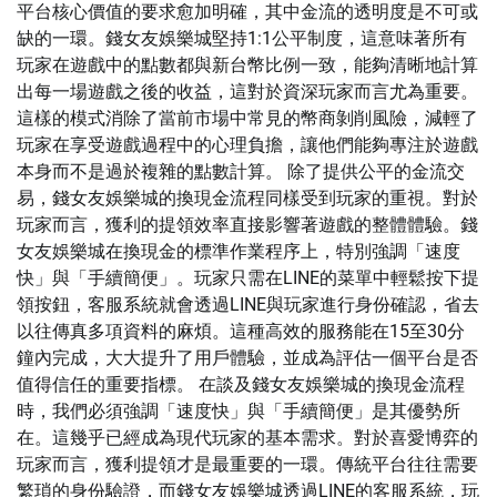
平台核心價值的要求愈加明確，其中金流的透明度是不可或
缺的一環。錢女友娛樂城堅持1:1公平制度，這意味著所有
玩家在遊戲中的點數都與新台幣比例一致，能夠清晰地計算
出每一場遊戲之後的收益，這對於資深玩家而言尤為重要。
這樣的模式消除了當前市場中常見的幣商剝削風險，減輕了
玩家在享受遊戲過程中的心理負擔，讓他們能夠專注於遊戲
本身而不是過於複雜的點數計算。 除了提供公平的金流交
易，錢女友娛樂城的換現金流程同樣受到玩家的重視。對於
玩家而言，獲利的提領效率直接影響著遊戲的整體體驗。錢
女友娛樂城在換現金的標準作業程序上，特別強調「速度
快」與「手續簡便」。玩家只需在LINE的菜單中輕鬆按下提
領按鈕，客服系統就會透過LINE與玩家進行身份確認，省去
以往傳真多項資料的麻煩。這種高效的服務能在15至30分
鐘內完成，大大提升了用戶體驗，並成為評估一個平台是否
值得信任的重要指標。 在談及錢女友娛樂城的換現金流程
時，我們必須強調「速度快」與「手續簡便」是其優勢所
在。這幾乎已經成為現代玩家的基本需求。對於喜愛博弈的
玩家而言，獲利提領才是最重要的一環。傳統平台往往需要
繁瑣的身份驗證，而錢女友娛樂城透過LINE的客服系統，玩