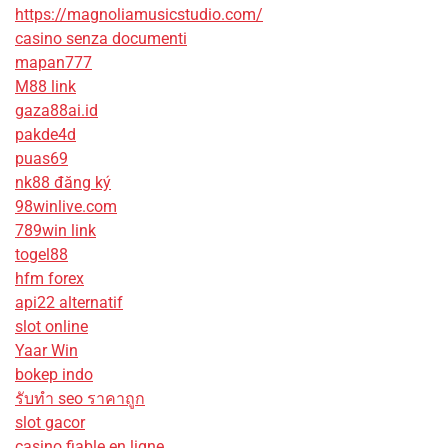
https://magnoliamusicstudio.com/
casino senza documenti
mapan777
M88 link
gaza88ai.id
pakde4d
puas69
nk88 đăng ký
98winlive.com
789win link
togel88
hfm forex
api22 alternatif
slot online
Yaar Win
bokep indo
รับทํา seo ราคาถูก
slot gacor
casino fiable en ligne