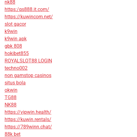
nk88
https:/qs888.it.com/
https://kuwincom.net/
slot gacor
k9win
k9win apk
gbk 808
hokibet855
ROYALSLOT88 LOGIN
techno002
non gamstop casinos
situs bola
okwin
TG88
NK88
https://vipwin.health/
https://kuwin.rentals/
https://789winn.chat/
88k bet