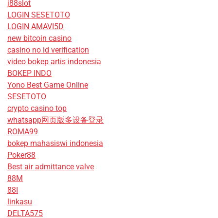
j88slot
LOGIN SESETOTO
LOGIN AMAVI5D
new bitcoin casino
casino no id verification
video bokep artis indonesia
BOKEP INDO
Yono Best Game Online
SESETOTO
crypto casino top
whatsapp网页版多设备登录
ROMA99
bokep mahasiswi indonesia
Poker88
Best air admittance valve
88M
88I
linkasu
DELTA575