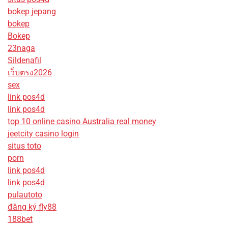
bokep jepang
bokep
Bokep
23naga
Sildenafil
เว็บตรง2026
sex
link pos4d
link pos4d
top 10 online casino Australia real money
jeetcity casino login
situs toto
porn
link pos4d
link pos4d
pulautoto
đăng ký fly88
188bet