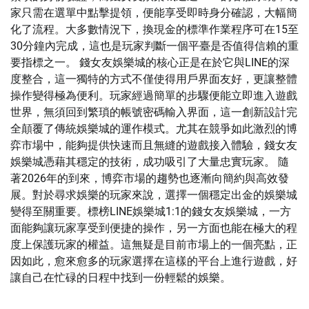
家只需在選單中點擊提領，便能享受即時身分確認，大幅簡
化了流程。大多數情況下，換現金的標準作業程序可在15至
30分鐘內完成，這也是玩家判斷一個平臺是否值得信賴的重
要指標之一。 錢女友娛樂城的核心正是在於它與LINE的深
度整合，這一獨特的方式不僅使得用戶界面友好，更讓整體
操作變得極為便利。玩家經過簡單的步驟便能立即進入遊戲
世界，無須回到繁瑣的帳號密碼輸入界面，這一創新設計完
全顛覆了傳統娛樂城的運作模式。尤其在競爭如此激烈的博
弈市場中，能夠提供快速而且無縫的遊戲接入體驗，錢女友
娛樂城憑藉其穩定的技術，成功吸引了大量忠實玩家。 隨
著2026年的到來，博弈市場的趨勢也逐漸向簡約與高效發
展。對於尋求娛樂的玩家來說，選擇一個穩定出金的娛樂城
變得至關重要。標榜LINE娛樂城1:1的錢女友娛樂城，一方
面能夠讓玩家享受到便捷的操作，另一方面也能在極大的程
度上保護玩家的權益。這無疑是目前市場上的一個亮點，正
因如此，愈來愈多的玩家選擇在這樣的平台上進行遊戲，好
讓自己在忙碌的日程中找到一份輕鬆的娛樂。