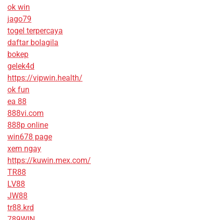
ok win
jago79
togel terpercaya
daftar bolagila
bokep
gelek4d
https://vipwin.health/
ok fun
ea 88
888vi.com
888p online
win678 page
xem ngay
https://kuwin.mex.com/
TR88
LV88
JW88
tr88.krd
789WIN