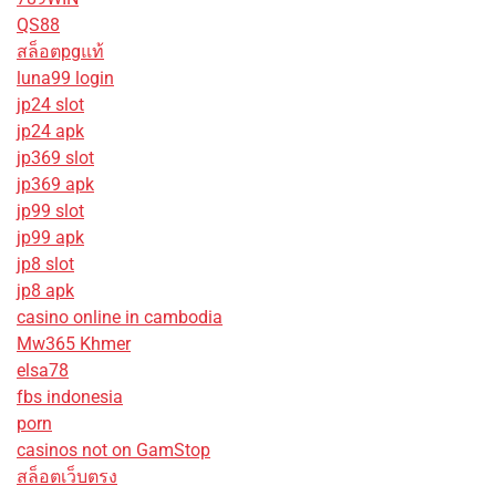
QS88
สล็อตpgแท้
luna99 login
jp24 slot
jp24 apk
jp369 slot
jp369 apk
jp99 slot
jp99 apk
jp8 slot
jp8 apk
casino online in cambodia
Mw365 Khmer
elsa78
fbs indonesia
porn
casinos not on GamStop
สล็อตเว็บตรง