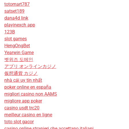
totomart787
satset189
dana4d link
playinexch app
123B
slot games
HengOngBet
Yearwin Game
벳위즈 도메인
アプリ オンラインカジノ
仮想通貨 カジノ
nhà cái uy tín nhất
poker online en españa
migliori casino non AAMS
migliore app poker
casino usdt trc20
meilleur casino en ligne
toto slot gacor
casino online stranieri che accettano italiani