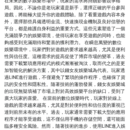
在未來的數字娛樂市場中，玩家的需求將持續影響競爭格
局。因此，不論你是老玩家還是新手，選擇正確的平台參與
遊戲，將能極大提升你的遊戲體驗。除了看重遊戲內容本身
外，選擇那些具備透明金流、快速換現金機制及良好信譽的
平台，都是維護自身利益的重要方式。這些元素塑造了一個
充滿競爭力的娛樂環境，使得玩家在享受遊戲的同時，也能
夠感受到充滿期待和驚喜的獲利潛力。 在瞬息萬變的數位
娛樂環境中，玩家們對於遊戲的要求越來越高，尤其是便利
性與信任度。這種需求的提高促使了博弈市場的變革，過去
需要下載繁瑣應用程式的模式漸漸被淘汰，取而代之的是更
加智能化的解決方案，其中以錢女友娛樂城為代表。玩家透
過LINE進行遊戲，不僅避免了繁瑣的操作程序，也確保了資
訊的安全性和隱私性。隨著技術的蓬勃發展，錢女友娛樂城
的出現無疑填補了市場上對於高效娛樂平台的缺口，受到了
廣大玩家的喜愛。 在當前的數位娛樂時代，玩家對於線上
遊戲的需求越來越高，尤其是對於便利性和信任度的重視已
達到前所未有的水平。過去，玩家通常需要下載大型的應用
程序才能享受遊戲，這不僅佔用手機的存儲空間，還可能面
臨多種安全風險。然而，隨著技術的進步，使用LINE進入娛