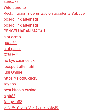
sanca77
Wild Bandito
Reclamación indemnización accidente Sabadell
pos4d link alternatif
pos4d link alternatif
PENGELUARAN MACAU
slot demo
puas69
slot gacor
南昌外围
no kyc casinos uk
ibosport alternatif
judi Online
https://slot88.click/
foya88
best bitcoin casino
cipit88
fangwin88
オンラインカジノおすすめ比較