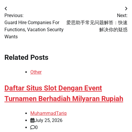
Post
Previous:
Next:
navigation
Guard Hire Companies For
爱思助手常见问题解答：快速
Functions, Vacation Security
解决你的疑惑
Wants
Related Posts
Other
Daftar Situs Slot Dengan Event
Turnamen Berhadiah Milyaran Rupiah
MuhammadTariq
July 25, 2026
0