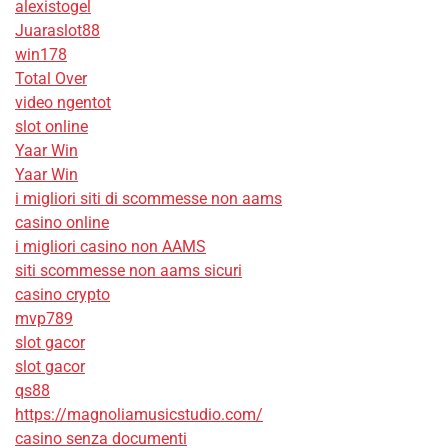
alexistogel
Juaraslot88
win178
Total Over
video ngentot
slot online
Yaar Win
Yaar Win
i migliori siti di scommesse non aams
casino online
i migliori casino non AAMS
siti scommesse non aams sicuri
casino crypto
mvp789
slot gacor
slot gacor
qs88
https://magnoliamusicstudio.com/
casino senza documenti