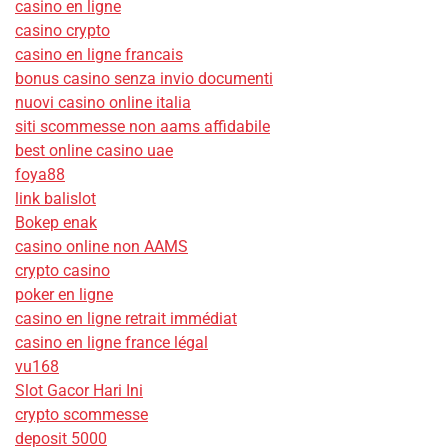
casino en ligne
casino crypto
casino en ligne francais
bonus casino senza invio documenti
nuovi casino online italia
siti scommesse non aams affidabile
best online casino uae
foya88
link balislot
Bokep enak
casino online non AAMS
crypto casino
poker en ligne
casino en ligne retrait immédiat
casino en ligne france légal
vu168
Slot Gacor Hari Ini
crypto scommesse
deposit 5000