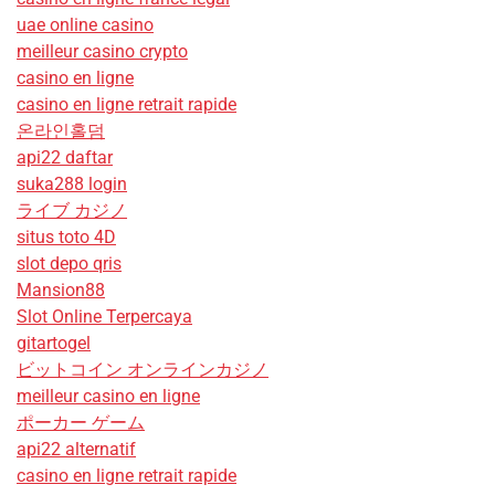
uae online casino
meilleur casino crypto
casino en ligne
casino en ligne retrait rapide
온라인홀덤
api22 daftar
suka288 login
ライブ カジノ
situs toto 4D
slot depo qris
Mansion88
Slot Online Terpercaya
gitartogel
ビットコイン オンラインカジノ
meilleur casino en ligne
ポーカー ゲーム
api22 alternatif
casino en ligne retrait rapide