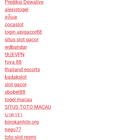
Prediksi Dewalive
alexistogel
สล็อต
cocaslot
login apigacor88
situs slot gacor
wdbandar
快连VPN
foya 88
thailand escorts
badakslot
slot gacor
sbobet88
togel macau
SITUS TOTO MACAU
บาคาร่า
biirokanhilir.org
nego77
toto slot resmi