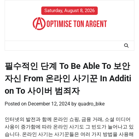
Skip
to
Saturday, August 8, 2026
content
필수적인 단계 To Be Able To 보안
자신 From 온라인 사기꾼 In Additi
on To 사이버 범죄자
Posted on
December 12, 2024
by
quadro_bike
인터넷의 발전과 함께 온라인 쇼핑, 금융 거래, 소셜 미디어
사용이 증가함에 따라 온라인 사기도 그 빈도가 늘어나고 있
습니다. 온라인 사기는 사기꾼들은 여러 가지 방법을 사용해