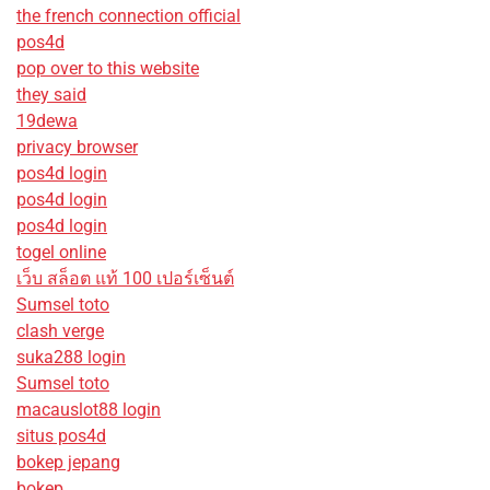
the french connection official
pos4d
pop over to this website
they said
19dewa
privacy browser
pos4d login
pos4d login
pos4d login
togel online
เว็บ สล็อต แท้ 100 เปอร์เซ็นต์
Sumsel toto
clash verge
suka288 login
Sumsel toto
macauslot88 login
situs pos4d
bokep jepang
bokep