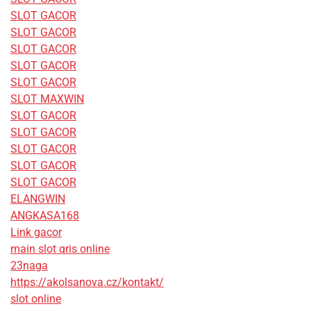
SLOT GACOR
SLOT GACOR
SLOT GACOR
SLOT GACOR
SLOT GACOR
SLOT MAXWIN
SLOT GACOR
SLOT GACOR
SLOT GACOR
SLOT GACOR
SLOT GACOR
ELANGWIN
ANGKASA168
Link gacor
main slot qris online
23naga
https://akolsanova.cz/kontakt/
slot online