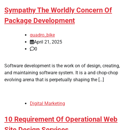
Sympathy The Worldly Concern Of
Package Development
quadro_bike
April 21, 2025
0
Software development is the work on of design, creating,
and maintaining software system. It is a and chop-chop
evolving arena that is perpetually shaping the […]
Digital Marketing
10 Requirement Of Operational Web
Site Design Services