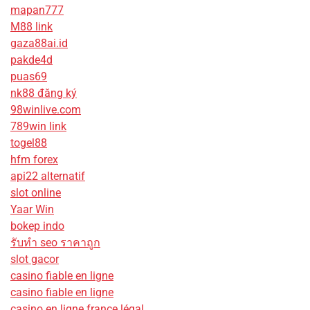
mapan777
M88 link
gaza88ai.id
pakde4d
puas69
nk88 đăng ký
98winlive.com
789win link
togel88
hfm forex
api22 alternatif
slot online
Yaar Win
bokep indo
รับทํา seo ราคาถูก
slot gacor
casino fiable en ligne
casino fiable en ligne
casino en ligne france légal