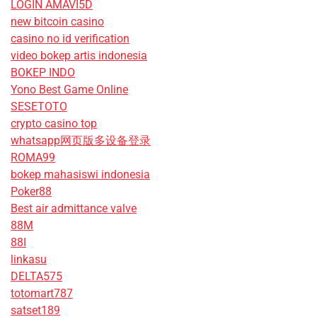
LOGIN AMAVI5D
new bitcoin casino
casino no id verification
video bokep artis indonesia
BOKEP INDO
Yono Best Game Online
SESETOTO
crypto casino top
whatsapp网页版多设备登录
ROMA99
bokep mahasiswi indonesia
Poker88
Best air admittance valve
88M
88I
linkasu
DELTA575
totomart787
satset189