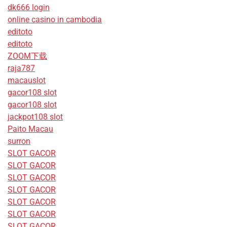
dk666 login
online casino in cambodia
editoto
editoto
ZOOM下载
raja787
macauslot
gacor108 slot
gacor108 slot
jackpot108 slot
Paito Macau
surron
SLOT GACOR
SLOT GACOR
SLOT GACOR
SLOT GACOR
SLOT GACOR
SLOT GACOR
SLOT GACOR