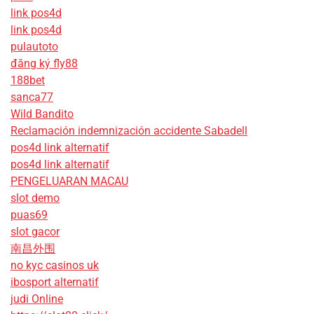
link pos4d
link pos4d
pulautoto
đăng ký fly88
188bet
sanca77
Wild Bandito
Reclamación indemnización accidente Sabadell
pos4d link alternatif
pos4d link alternatif
PENGELUARAN MACAU
slot demo
puas69
slot gacor
南昌外围
no kyc casinos uk
ibosport alternatif
judi Online