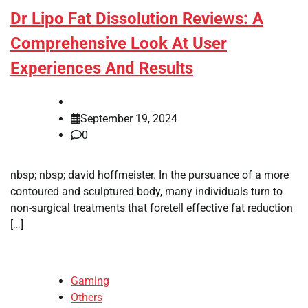
Dr Lipo Fat Dissolution Reviews: A
Comprehensive Look At User
Experiences And Results
September 19, 2024
0
nbsp; nbsp; david hoffmeister. In the pursuance of a more
contoured and sculptured body, many individuals turn to
non-surgical treatments that foretell effective fat reduction
[…]
Gaming
Others