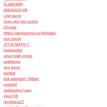
ELANGWIN
ANGKASA168
Link gacor
main slot qris online
23naga
https://akolsanova.cz/kontakt/
slot online
SITUS MATA11
Dewapoker
situs togel online
gobetasia
slot gacor
garibet
link alternatif 188bet
receh69
indokasino login
zeus138
layarkaca21