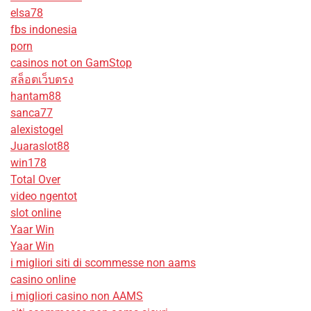
elsa78
fbs indonesia
porn
casinos not on GamStop
สล็อตเว็บตรง
hantam88
sanca77
alexistogel
Juaraslot88
win178
Total Over
video ngentot
slot online
Yaar Win
Yaar Win
i migliori siti di scommesse non aams
casino online
i migliori casino non AAMS