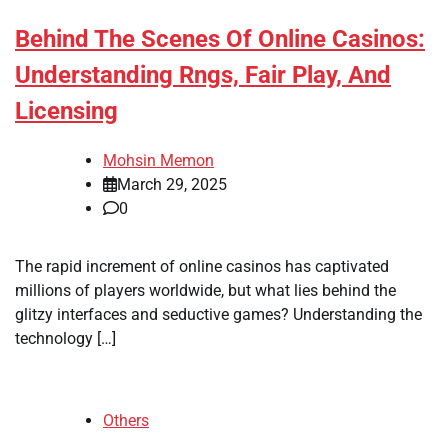
Behind The Scenes Of Online Casinos:
Understanding Rngs, Fair Play, And
Licensing
Mohsin Memon
March 29, 2025
0
The rapid increment of online casinos has captivated
millions of players worldwide, but what lies behind the
glitzy interfaces and seductive games? Understanding the
technology […]
Others