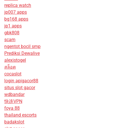
replica watch
jp007 apps
bg168 apps
jp1 apps
gbk808
scam
ngentot bocil smp
Prediksi Dewalive
alexistogel
สล็อต
cocaslot
login apigacor88
situs slot gacor
wdbandar
快连VPN
foya 88
thailand escorts
badakslot