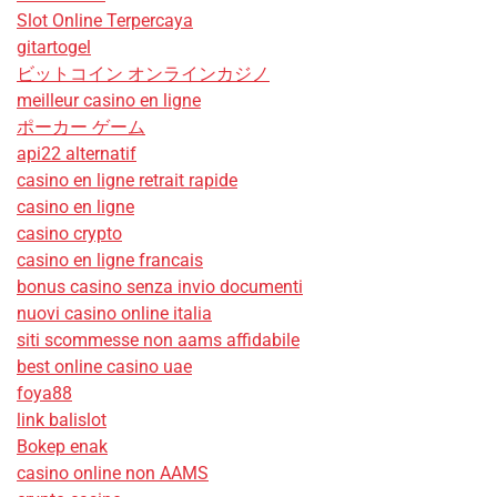
Slot Online Terpercaya
gitartogel
ビットコイン オンラインカジノ
meilleur casino en ligne
ポーカー ゲーム
api22 alternatif
casino en ligne retrait rapide
casino en ligne
casino crypto
casino en ligne francais
bonus casino senza invio documenti
nuovi casino online italia
siti scommesse non aams affidabile
best online casino uae
foya88
link balislot
Bokep enak
casino online non AAMS