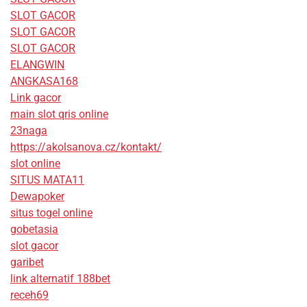
SLOT GACOR
SLOT GACOR
SLOT GACOR
ELANGWIN
ANGKASA168
Link gacor
main slot qris online
23naga
https://akolsanova.cz/kontakt/
slot online
SITUS MATA11
Dewapoker
situs togel online
gobetasia
slot gacor
garibet
link alternatif 188bet
receh69