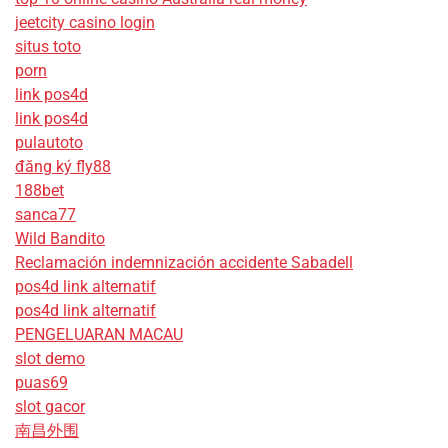
jeetcity casino login
situs toto
porn
link pos4d
link pos4d
pulautoto
đăng ký fly88
188bet
sanca77
Wild Bandito
Reclamación indemnización accidente Sabadell
pos4d link alternatif
pos4d link alternatif
PENGELUARAN MACAU
slot demo
puas69
slot gacor
南昌外围