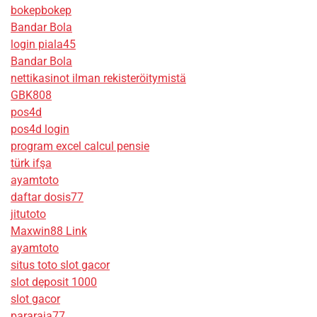
bokepbokep
Bandar Bola
login piala45
Bandar Bola
nettikasinot ilman rekisteröitymistä
GBK808
pos4d
pos4d login
program excel calcul pensie
türk ifşa
ayamtoto
daftar dosis77
jitutoto
Maxwin88 Link
ayamtoto
situs toto slot gacor
slot deposit 1000
slot gacor
pararaja77