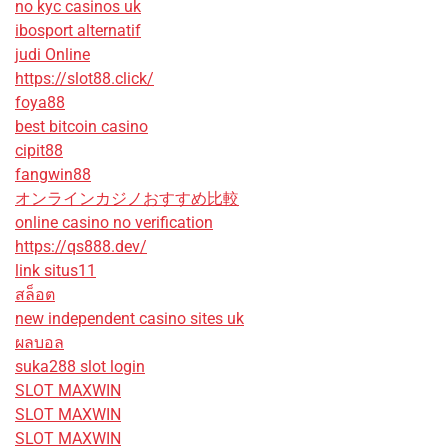
no kyc casinos uk
ibosport alternatif
judi Online
https://slot88.click/
foya88
best bitcoin casino
cipit88
fangwin88
オンラインカジノおすすめ比較
online casino no verification
https://qs888.dev/
link situs11
สล็อต
new independent casino sites uk
ผลบอล
suka288 slot login
SLOT MAXWIN
SLOT MAXWIN
SLOT MAXWIN