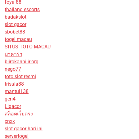
foya 88
thailand escorts
badakslot
slot gacor
sbobet88
togel macau
SITUS TOTO MACAU
บาคาร่า
biirokanhilir.org
nego77
toto slot resmi
trisula88
mantul138
gen4
Ligacor
สล็อตเว็บตรง
xnxx
slot gacor hari ini
servertogel