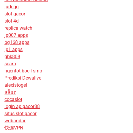
judi qq
slot gacor
slot 4d
replica watch
jp007 apps
bg168 apps
jp1 apps
gbk808
scam
ngentot bocil smp
Prediksi Dewalive
alexistogel
สล็อต
cocaslot
login apigacor88
situs slot gacor
wdbandar
快连VPN