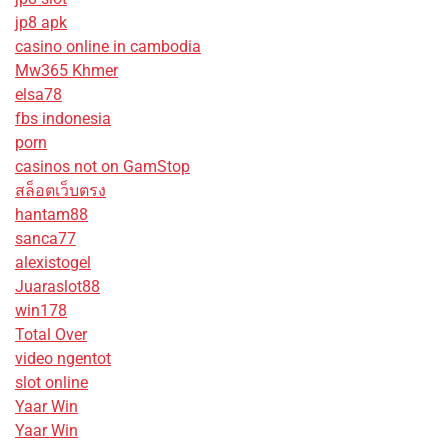
jp8 apk
casino online in cambodia
Mw365 Khmer
elsa78
fbs indonesia
porn
casinos not on GamStop
สล็อตเว็บตรง
hantam88
sanca77
alexistogel
Juaraslot88
win178
Total Over
video ngentot
slot online
Yaar Win
Yaar Win