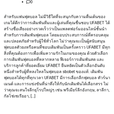
0
สำหรับแฟนฟุตบอล ไม่มีวิธีใดที่จะสนุกกับความตื่นเต้นของ
เกมได้ดีกว่าการเดิมพันทีมและผู้เล่นที่คุณชื่นชอบ UFABET ได้
สร้างชื่อเสียงอย่างรวดเร็วว่าเป็นแพลตฟอร์มออนไลน์ชั้นนำ
สำหรับการเดิมพันฟุตบอล โดยมอบประสบการณ์ที่ครอบคลุม
และปลอดภัยสำหรับผู้ใช้ทั่วโลก ไม่ว่าคุณจะเป็นผู้สนับสนุน
ฟุตบอลตัวยงหรือคนที่ชอบเดิมพันเป็นครั้งคราว UFABET มีทุก
สิ่งที่คุณต้องการเพื่อเพิ่มความรักในเกมของคุณ ด้วยตัวเลือก
การเดิมพันฟุตบอลที่หลากหลาย ฟีเจอร์การเดิมพันสด และ
บริการลูกค้าที่ยอดเยี่ยม UFABET ยืนหยัดเป็นตัวเลือกอันดับ
หนึ่งสำหรับผู้ที่หลงใหลในฟุตบอล sbobet ของแท้. เดิมพัน
ฟุตบอลได้ทุกที่ทุกเวลา UFABET มีการเลือกลีกฟุตบอล ทัวร์นา
เมนต์ และการแข่งขันที่น่าทึ่งให้กับนักเดิมพันได้เลือกสรร ไม่
ว่าคุณจะสนใจลีกยุโรปใหญ่ๆ เช่น พรีเมียร์ลีกอังกฤษ, ลาลีกา,
กัลโช่เซเรียอา, […]