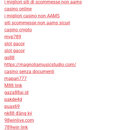
i migliori siti di scommesse non aams
casino online
i migliori casino non AAMS
siti scommesse non aams sicuri
casino crypto
mvp789
slot gacor
slot gacor
qs88
https://magnoliamusicstudio.com/
casino senza documenti
mapan777
M88 link
gaza88ai.id
pakde4d
puas69
nk88 đăng ký
98winlive.com
789win link