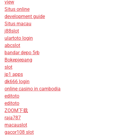
view
Situs online
development guide
Situs macau
j88slot
ulartoto login
abcslot
bandar depo 5rb
Bokepjepang
slot
jp1 apps
dk666 login
online casino in cambodia
editoto
editoto
ZOOM下载
raja787
macauslot
gacor108 slot