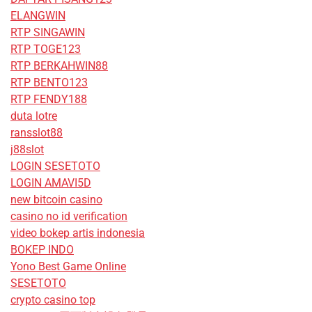
ELANGWIN
RTP SINGAWIN
RTP TOGE123
RTP BERKAHWIN88
RTP BENTO123
RTP FENDY188
duta lotre
ransslot88
j88slot
LOGIN SESETOTO
LOGIN AMAVI5D
new bitcoin casino
casino no id verification
video bokep artis indonesia
BOKEP INDO
Yono Best Game Online
SESETOTO
crypto casino top