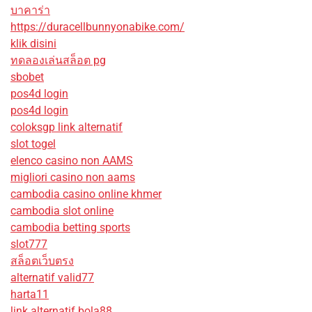
บาคาร่า
https://duracellbunnyonabike.com/
klik disini
ทดลองเล่นสล็อต pg
sbobet
pos4d login
pos4d login
coloksgp link alternatif
slot togel
elenco casino non AAMS
migliori casino non aams
cambodia casino online khmer
cambodia slot online
cambodia betting sports
slot777
สล็อตเว็บตรง
alternatif valid77
harta11
link alternatif bola88