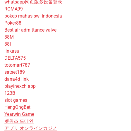
whatsapp网页版多设备登录
ROMA99
bokep mahasiswi indonesia
Poker88
Best air admittance valve
88M
88I
linkasu
DELTA575
totomart787
satset189
dana4d link
playinexch app
123B
slot games
HengOngBet
Yearwin Game
벳위즈 도메인
アプリ オンラインカジノ