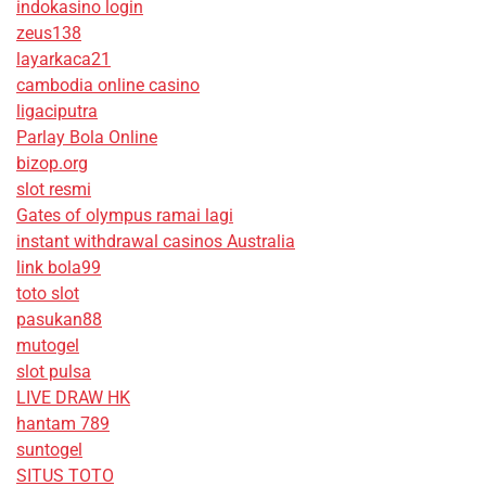
indokasino login
zeus138
layarkaca21
cambodia online casino
ligaciputra
Parlay Bola Online
bizop.org
slot resmi
Gates of olympus ramai lagi
instant withdrawal casinos Australia
link bola99
toto slot
pasukan88
mutogel
slot pulsa
LIVE DRAW HK
hantam 789
suntogel
SITUS TOTO