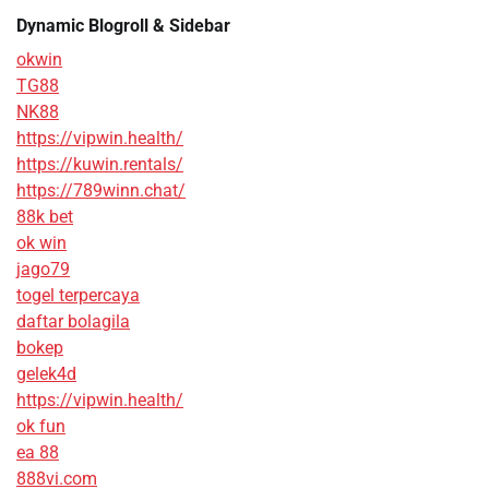
Dynamic Blogroll & Sidebar
okwin
TG88
NK88
https://vipwin.health/
https://kuwin.rentals/
https://789winn.chat/
88k bet
ok win
jago79
togel terpercaya
daftar bolagila
bokep
gelek4d
https://vipwin.health/
ok fun
ea 88
888vi.com