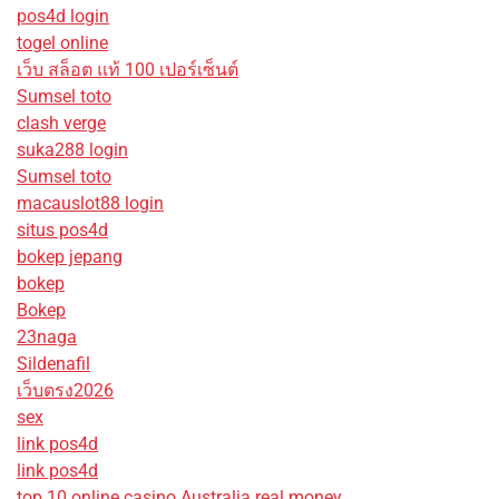
pos4d login
togel online
เว็บ สล็อต แท้ 100 เปอร์เซ็นต์
Sumsel toto
clash verge
suka288 login
Sumsel toto
macauslot88 login
situs pos4d
bokep jepang
bokep
Bokep
23naga
Sildenafil
เว็บตรง2026
sex
link pos4d
link pos4d
top 10 online casino Australia real money