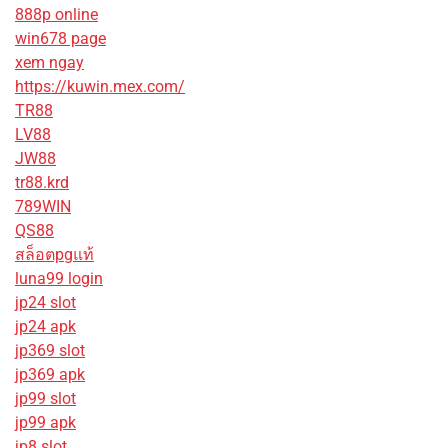
888p online
win678 page
xem ngay
https://kuwin.mex.com/
TR88
LV88
JW88
tr88.krd
789WIN
QS88
สล็อตpgแท้
luna99 login
jp24 slot
jp24 apk
jp369 slot
jp369 apk
jp99 slot
jp99 apk
jp8 slot