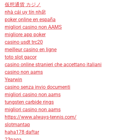
仮想通貨 カジノ
nhà cái uy tín nhất
poker online en españa
migliori casino non AAMS
migliore app poker
casino usdt trc20
meilleur casino en ligne
toto slot gacor
casino online stranieri che accettano italiani
casino non aams
Yearwin
casino senza invio documenti
migliori casino non aams
tungsten carbide rings
migliori casino non aams
https://www.always-tennis.com/
slotmantap
haha178 daftar
23naga