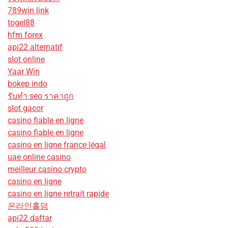
789win link
togel88
hfm forex
api22 alternatif
slot online
Yaar Win
bokep indo
รับทํา seo ราคาถูก
slot gacor
casino fiable en ligne
casino fiable en ligne
casino en ligne france légal
uae online casino
meilleur casino crypto
casino en ligne
casino en ligne retrait rapide
온라인홀덤
api22 daftar