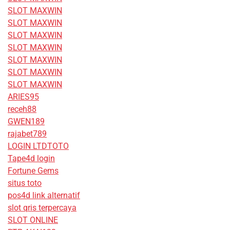
SLOT MAXWIN
SLOT MAXWIN
SLOT MAXWIN
SLOT MAXWIN
SLOT MAXWIN
SLOT MAXWIN
SLOT MAXWIN
ARIES95
receh88
GWEN189
rajabet789
LOGIN LTDTOTO
Tape4d login
Fortune Gems
situs toto
pos4d link alternatif
slot qris terpercaya
SLOT ONLINE