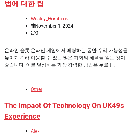
법에 대한 팁
Wesley_Hornbeck
November 1, 2024
0
온라인 슬롯 온라인 게임에서 베팅하는 동안 수익 가능성을
높이기 위해 이용할 수 있는 많은 기회의 혜택을 얻는 것이
좋습니다. 이를 달성하는 가장 강력한 방법은 무료 […]
Other
The Impact Of Technology On UK49s
Experience
Alex