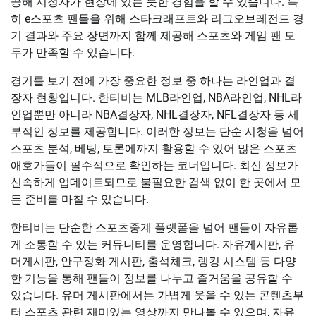
공해 시청자가 현장에 있는 듯한 경험을 할 수 있습니다. 특
히 e스포츠 팬들을 위해 스타크래프트와 리그오브레전드 경
기 결과와 주요 장면까지 함께 제공해 스포츠와 게임 팬 모
두가 만족할 수 있습니다.
경기를 보기 전에 가장 중요한 정보 중 하나는 라인업과 결
장자 현황입니다. 한티비는 MLB라인업, NBA라인업, NHL라
인업뿐만 아니라 NBA결장자, NHL결장자, NFL결장자 등 세
부적인 정보를 제공합니다. 이러한 정보는 단순 시청을 넘어
스포츠 분석, 베팅, 토론에까지 활용할 수 있어 많은 스포츠
애호가들이 필수적으로 확인하는 코너입니다. 최신 정보가
신속하게 업데이트되므로 불필요한 검색 없이 한 곳에서 모
든 준비를 마칠 수 있습니다.
한티비는 단순한 스포츠중계 플랫폼을 넘어 팬들이 자유롭
게 소통할 수 있는 커뮤니티를 운영합니다. 자유게시판, 유
머게시판, 안구정화 게시판, 출석체크, 랭킹 시스템 등 다양
한 기능을 통해 팬들이 정보를 나누고 즐거움을 공유할 수
있습니다. 유머 게시판에서는 가볍게 웃을 수 있는 콘텐츠부
터 스포츠 관련 재미있는 영상까지 만나볼 수 있으며, 자유