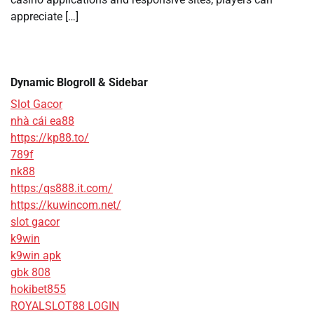
appreciate […]
Dynamic Blogroll & Sidebar
Slot Gacor
nhà cái ea88
https://kp88.to/
789f
nk88
https:/qs888.it.com/
https://kuwincom.net/
slot gacor
k9win
k9win apk
gbk 808
hokibet855
ROYALSLOT88 LOGIN