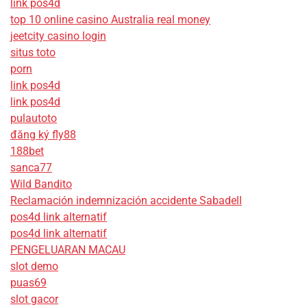
link pos4d
top 10 online casino Australia real money
jeetcity casino login
situs toto
porn
link pos4d
link pos4d
pulautoto
đăng ký fly88
188bet
sanca77
Wild Bandito
Reclamación indemnización accidente Sabadell
pos4d link alternatif
pos4d link alternatif
PENGELUARAN MACAU
slot demo
puas69
slot gacor