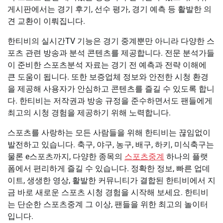
게시판에서는 경기 후기, 선수 평가, 경기 예측 등 활발한 의
견 교환이 이뤄집니다.
한티비의 실시간TV 기능은 경기 중계뿐만 아니라 다양한 스
포츠 관련 방송과 분석 콘텐츠를 제공합니다. 전문 분석가들
이 준비한 스포츠분석 자료는 경기 전 예측과 전략 이해에
큰 도움이 됩니다. 또한 보증업체 정보와 안전한 시청 환경
을 제공해 사용자가 안심하고 콘텐츠를 즐길 수 있도록 합니
다. 한티비는 저작권과 방송 규정을 준수하면서도 팬들에게
최고의 시청 경험을 제공하기 위해 노력합니다.
스포츠를 사랑하는 모든 사람들을 위해 한티비는 끊임없이
발전하고 있습니다. 축구, 야구, 농구, 배구, 하키, 미식축구는
물론 e스포츠까지, 다양한 종목의
스포츠중계
하나의 플랫
폼에서 편리하게 즐길 수 있습니다. 정확한 정보, 빠른 업데
이트, 생생한 영상, 활발한 커뮤니티가 결합된 한티비에서 지
금 바로 새로운 스포츠 시청 경험을 시작해 보세요. 한티비
는 단순한 스포츠중계 그 이상, 팬들을 위한 최고의 놀이터
입니다.