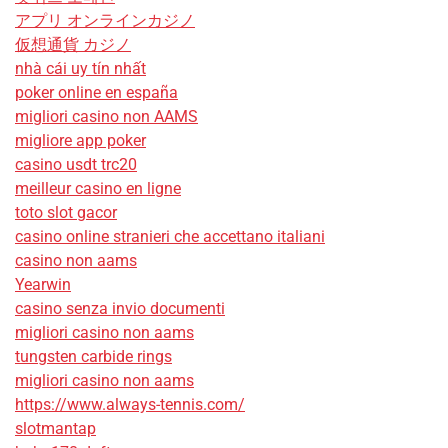
アプリ オンラインカジノ
仮想通貨 カジノ
nhà cái uy tín nhất
poker online en españa
migliori casino non AAMS
migliore app poker
casino usdt trc20
meilleur casino en ligne
toto slot gacor
casino online stranieri che accettano italiani
casino non aams
Yearwin
casino senza invio documenti
migliori casino non aams
tungsten carbide rings
migliori casino non aams
https://www.always-tennis.com/
slotmantap