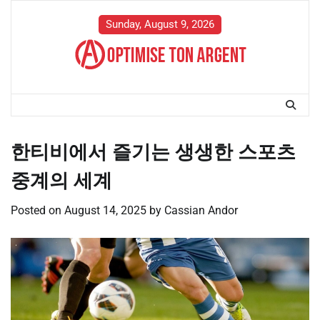
Skip
to
Sunday, August 9, 2026
content
한티비에서 즐기는 생생한 스포츠
중계의 세계
Posted on
August 14, 2025
by
Cassian Andor