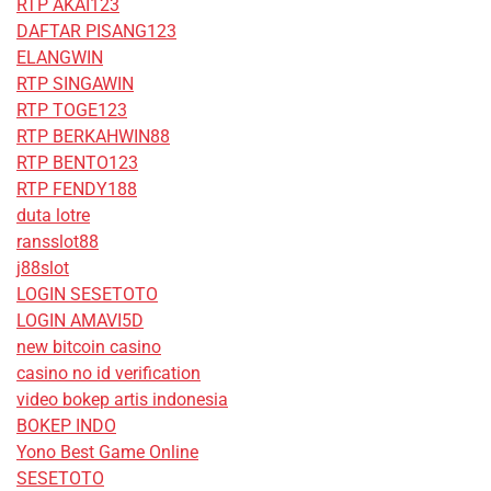
RTP AKAI123
DAFTAR PISANG123
ELANGWIN
RTP SINGAWIN
RTP TOGE123
RTP BERKAHWIN88
RTP BENTO123
RTP FENDY188
duta lotre
ransslot88
j88slot
LOGIN SESETOTO
LOGIN AMAVI5D
new bitcoin casino
casino no id verification
video bokep artis indonesia
BOKEP INDO
Yono Best Game Online
SESETOTO