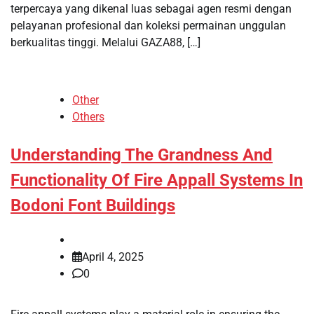
terpercaya yang dikenal luas sebagai agen resmi dengan
pelayanan profesional dan koleksi permainan unggulan
berkualitas tinggi. Melalui GAZA88, […]
Other
Others
Understanding The Grandness And
Functionality Of Fire Appall Systems In
Bodoni Font Buildings
April 4, 2025
0