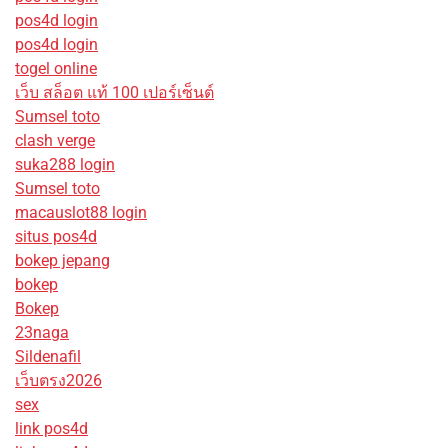
pos4d login
pos4d login
togel online
เว็บ สล็อต แท้ 100 เปอร์เซ็นต์
Sumsel toto
clash verge
suka288 login
Sumsel toto
macauslot88 login
situs pos4d
bokep jepang
bokep
Bokep
23naga
Sildenafil
เว็บตรง2026
sex
link pos4d