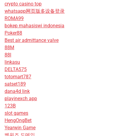
crypto casino top
whatsapp网页版多设备登录
ROMA99
bokep mahasiswi indonesia
Poker88
Best air admittance valve
88M
88I
linkasu
DELTA575
totomart787
satset189
dana4d link
playinexch app
123B
slot games
HengOngBet
Yearwin Game
벳위즈 도메인