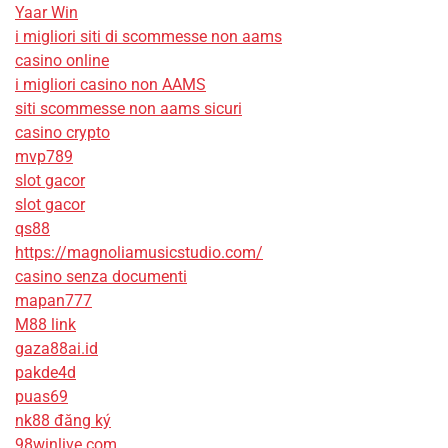
Yaar Win
i migliori siti di scommesse non aams
casino online
i migliori casino non AAMS
siti scommesse non aams sicuri
casino crypto
mvp789
slot gacor
slot gacor
qs88
https://magnoliamusicstudio.com/
casino senza documenti
mapan777
M88 link
gaza88ai.id
pakde4d
puas69
nk88 đăng ký
98winlive.com