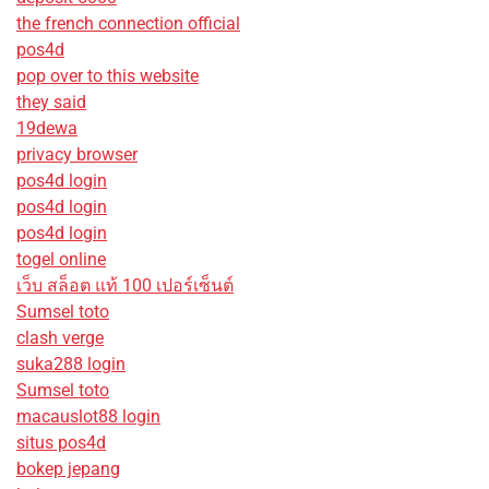
the french connection official
pos4d
pop over to this website
they said
19dewa
privacy browser
pos4d login
pos4d login
pos4d login
togel online
เว็บ สล็อต แท้ 100 เปอร์เซ็นต์
Sumsel toto
clash verge
suka288 login
Sumsel toto
macauslot88 login
situs pos4d
bokep jepang