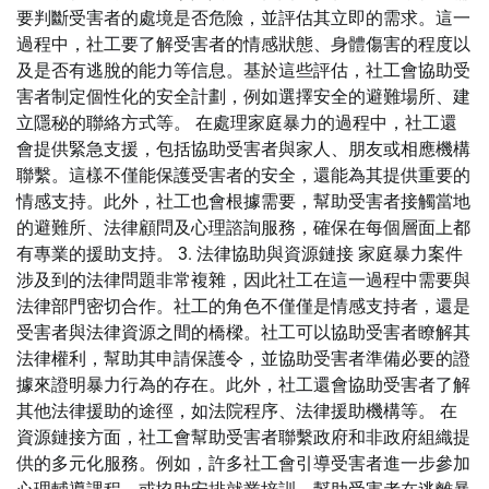
要判斷受害者的處境是否危險，並評估其立即的需求。這一
過程中，社工要了解受害者的情感狀態、身體傷害的程度以
及是否有逃脫的能力等信息。基於這些評估，社工會協助受
害者制定個性化的安全計劃，例如選擇安全的避難場所、建
立隱秘的聯絡方式等。 在處理家庭暴力的過程中，社工還
會提供緊急支援，包括協助受害者與家人、朋友或相應機構
聯繫。這樣不僅能保護受害者的安全，還能為其提供重要的
情感支持。此外，社工也會根據需要，幫助受害者接觸當地
的避難所、法律顧問及心理諮詢服務，確保在每個層面上都
有專業的援助支持。 3. 法律協助與資源鏈接 家庭暴力案件
涉及到的法律問題非常複雜，因此社工在這一過程中需要與
法律部門密切合作。社工的角色不僅僅是情感支持者，還是
受害者與法律資源之間的橋樑。社工可以協助受害者瞭解其
法律權利，幫助其申請保護令，並協助受害者準備必要的證
據來證明暴力行為的存在。此外，社工還會協助受害者了解
其他法律援助的途徑，如法院程序、法律援助機構等。 在
資源鏈接方面，社工會幫助受害者聯繫政府和非政府組織提
供的多元化服務。例如，許多社工會引導受害者進一步參加