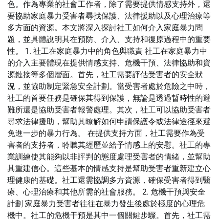
色。作為專業的社會工作者，除了需要提供情感支持外，還
要協助家庭暴力受害者尋找保護、法律援助以及心理治療等
多方面的資源。本文將深入探討社工如何介入家庭暴力問
題，並具體說明其在預防、介入、支持和復原過程中的重要
性。 1. 社工在家庭暴力中的角色與職責 社工在家庭暴力中
的介入主要體現在提供情感支持、危機干預、法律協助和資
源鏈接等多個層面。首先，社工需要評估受害者的安全狀
況，並協助制定緊急安全計劃。當受害者處於危險之中時，
社工的首要任務是確保其得到保護，無論是透過暫時性的避
難所還是協助受害者報警處理。其次，社工可以協助受害者
尋求法律援助，幫助其瞭解如何申請保護令或法律途徑來避
免進一步的暴力行為。 在提供支持方面，社工需要作為受
害者的支持者，聆聽其經歷並給予情感上的安慰。社工的專
業訓練使其能夠以非評判的態度處理受害者的情緒，並幫助
其重建信心。這些基本的情感支持是幫助受害者重新建立心
理健康的基礎。社工還需協調多方資源，確保受害者得到醫
療、心理治療和其他所需的社會服務。 2. 危機干預與安全
計劃 家庭暴力受害者往往在暴力發生後處於極度的心理危
機中。社工的危機干預是其中一個關鍵步驟。首先，社工需