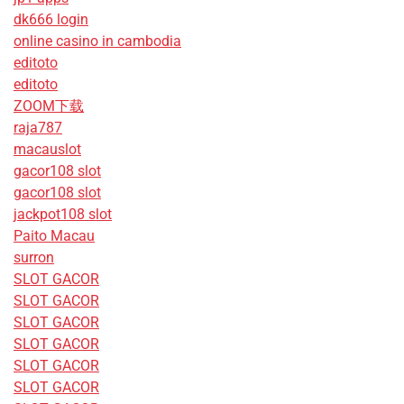
dk666 login
online casino in cambodia
editoto
editoto
ZOOM下载
raja787
macauslot
gacor108 slot
gacor108 slot
jackpot108 slot
Paito Macau
surron
SLOT GACOR
SLOT GACOR
SLOT GACOR
SLOT GACOR
SLOT GACOR
SLOT GACOR