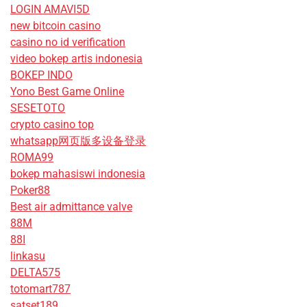
LOGIN AMAVI5D
new bitcoin casino
casino no id verification
video bokep artis indonesia
BOKEP INDO
Yono Best Game Online
SESETOTO
crypto casino top
whatsapp网页版多设备登录
ROMA99
bokep mahasiswi indonesia
Poker88
Best air admittance valve
88M
88I
linkasu
DELTA575
totomart787
satset189