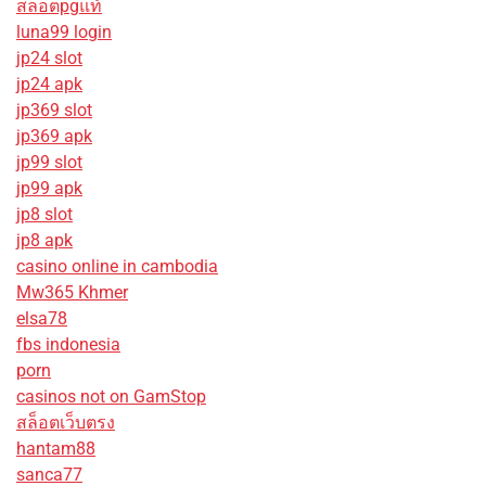
สล็อตpgแท้
luna99 login
jp24 slot
jp24 apk
jp369 slot
jp369 apk
jp99 slot
jp99 apk
jp8 slot
jp8 apk
casino online in cambodia
Mw365 Khmer
elsa78
fbs indonesia
porn
casinos not on GamStop
สล็อตเว็บตรง
hantam88
sanca77