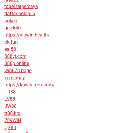
togel terpercaya
daftar bolagila
bokep
gelek4d
https://vipwin.health/
ok fun
ea 88
888vi.com
888p online
win678 page
xem ngay
https://kuwin.mex.com/
TR88
LV88
JW88
tr88.krd
789WIN
QS88