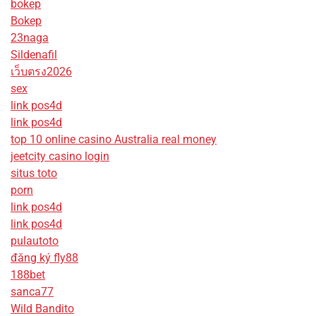
bokep
Bokep
23naga
Sildenafil
เว็บตรง2026
sex
link pos4d
link pos4d
top 10 online casino Australia real money
jeetcity casino login
situs toto
porn
link pos4d
link pos4d
pulautoto
đăng ký fly88
188bet
sanca77
Wild Bandito