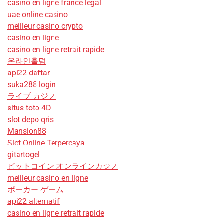
casino en ligne france légal
uae online casino
meilleur casino crypto
casino en ligne
casino en ligne retrait rapide
온라인홀덤
api22 daftar
suka288 login
ライブ カジノ
situs toto 4D
slot depo qris
Mansion88
Slot Online Terpercaya
gitartogel
ビットコイン オンラインカジノ
meilleur casino en ligne
ポーカー ゲーム
api22 alternatif
casino en ligne retrait rapide