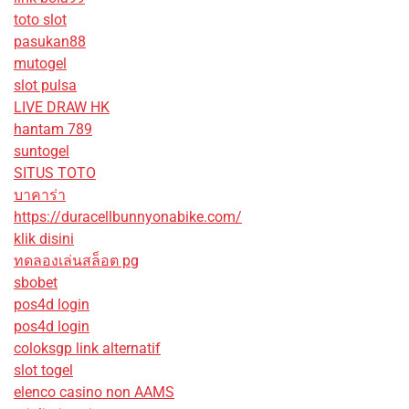
toto slot
pasukan88
mutogel
slot pulsa
LIVE DRAW HK
hantam 789
suntogel
SITUS TOTO
บาคาร่า
https://duracellbunnyonabike.com/
klik disini
ทดลองเล่นสล็อต pg
sbobet
pos4d login
pos4d login
coloksgp link alternatif
slot togel
elenco casino non AAMS