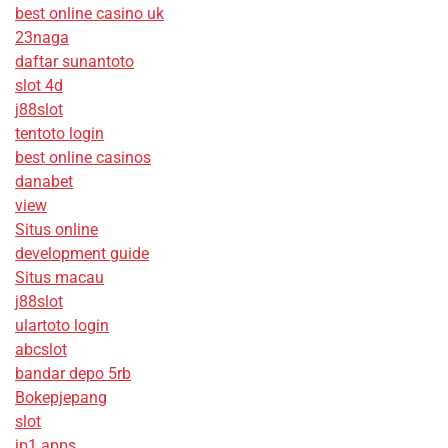
best online casino uk
23naga
daftar sunantoto
slot 4d
j88slot
tentoto login
best online casinos
danabet
view
Situs online
development guide
Situs macau
j88slot
ulartoto login
abcslot
bandar depo 5rb
Bokepjepang
slot
jp1 apps