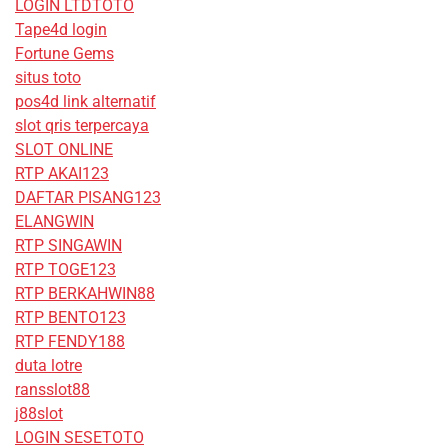
LOGIN LTDTOTO
Tape4d login
Fortune Gems
situs toto
pos4d link alternatif
slot qris terpercaya
SLOT ONLINE
RTP AKAI123
DAFTAR PISANG123
ELANGWIN
RTP SINGAWIN
RTP TOGE123
RTP BERKAHWIN88
RTP BENTO123
RTP FENDY188
duta lotre
ransslot88
j88slot
LOGIN SESETOTO