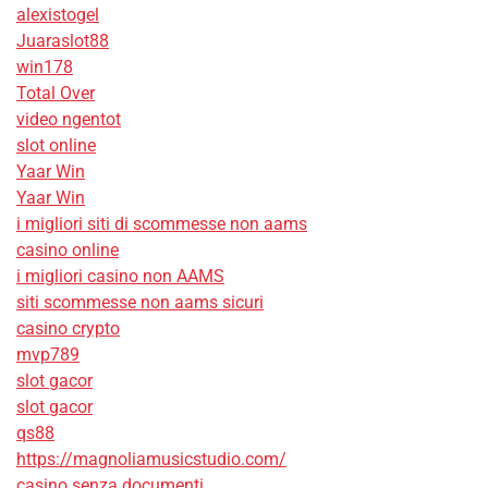
alexistogel
Juaraslot88
win178
Total Over
video ngentot
slot online
Yaar Win
Yaar Win
i migliori siti di scommesse non aams
casino online
i migliori casino non AAMS
siti scommesse non aams sicuri
casino crypto
mvp789
slot gacor
slot gacor
qs88
https://magnoliamusicstudio.com/
casino senza documenti