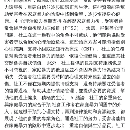
心理輔導課程，或協助安排就業培訓，幫助受害者在逃離暴
力環境後，重建自信並逐步回歸正常生活。這些資源能夠幫
助受害者在家庭暴力的陰影中找到希望，逐步恢復身心健
康。 4. 心理治療與長期支持 在經歷家庭暴力後，受害者通
常會經歷創傷後壓力症候群（PTSD）、焦慮、抑鬱等心理
問題。社工在這一過程中的角色不可或缺，他們能夠協助受
害者尋找合適的心理治療途徑。這些治療方案可能包括個別
心理諮詢、支持小組或認知行為療法（CBT）。社工的任務
是幫助受害者走出暴力的陰影，恢復心理健康，並重建其社
交關係與自我價值。 此外，社工提供的長期支持服務也是
不可忽視的。家庭暴力的後遺症並不會因為暴力行為結束而
消失，受害者往往需要長時間的心理支持來應對過去的創
傷。社工不僅在短期內提供情感支持，還會持續關注受害者
的復原過程，幫助其進行情緒管理，並提供必要的資源，幫
助他們過上健康、積極的生活。 5. 結論：社工的多重角色
與家庭暴力的綜合干預 社會工作者在家庭暴力問題中的介
入，從危機干預到心理支持，再到法律援助和資源鏈接，都
展現了他們多重的專業角色。通過社工的努力，受害者能夠
在家庭暴力的陰影中逐步走出，重建自信與生活品質。社工