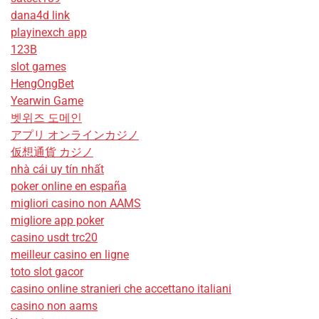
dana4d link
playinexch app
123B
slot games
HengOngBet
Yearwin Game
벳위즈 도메인
アプリ オンラインカジノ
仮想通貨 カジノ
nhà cái uy tín nhất
poker online en españa
migliori casino non AAMS
migliore app poker
casino usdt trc20
meilleur casino en ligne
toto slot gacor
casino online stranieri che accettano italiani
casino non aams