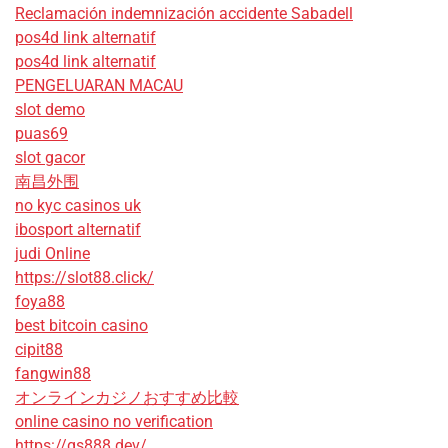
Reclamación indemnización accidente Sabadell
pos4d link alternatif
pos4d link alternatif
PENGELUARAN MACAU
slot demo
puas69
slot gacor
南昌外围
no kyc casinos uk
ibosport alternatif
judi Online
https://slot88.click/
foya88
best bitcoin casino
cipit88
fangwin88
オンラインカジノおすすめ比較
online casino no verification
https://qs888.dev/