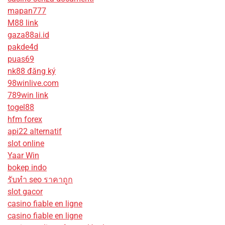
mapan777
M88 link
gaza88ai.id
pakde4d
puas69
nk88 đăng ký
98winlive.com
789win link
togel88
hfm forex
api22 alternatif
slot online
Yaar Win
bokep indo
รับทํา seo ราคาถูก
slot gacor
casino fiable en ligne
casino fiable en ligne