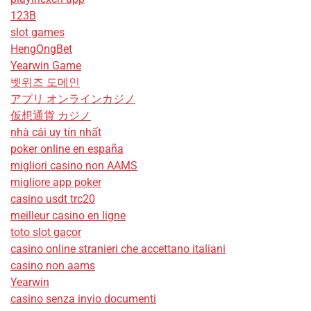
123B
slot games
HengOngBet
Yearwin Game
벳위즈 도메인
アプリ オンラインカジノ
仮想通貨 カジノ
nhà cái uy tín nhất
poker online en españa
migliori casino non AAMS
migliore app poker
casino usdt trc20
meilleur casino en ligne
toto slot gacor
casino online stranieri che accettano italiani
casino non aams
Yearwin
casino senza invio documenti