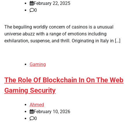
February 22, 2025
0
The beguiling worldly concern of casinos is a unusual
universe abuzz with a range of emotions including
exhilaration, suspense, and thrill. Originating in Italy in […]
Gaming
The Role Of Blockchain In On The Web
Gaming Security
Ahmed
February 10, 2026
0