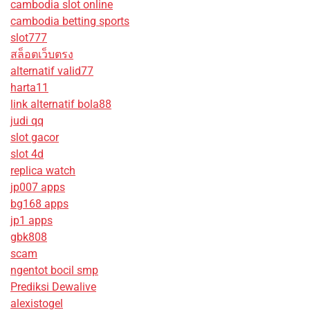
cambodia slot online
cambodia betting sports
slot777
สล็อตเว็บตรง
alternatif valid77
harta11
link alternatif bola88
judi qq
slot gacor
slot 4d
replica watch
jp007 apps
bg168 apps
jp1 apps
gbk808
scam
ngentot bocil smp
Prediksi Dewalive
alexistogel