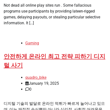
Not dead all online play sites run . Some fallacious
programs use participants by providing lateen-rigged
games, delaying payouts, or stealing particular selective
information. It […]
Gaming
안전하게 온라인 최고 전략 피하기 디지
털 사기
quadro_bike
January 19, 2025
0
디지털 기술의 발달로 온라인 먹튀가 빠르게 늘어나고 있으
며, 이는 재정적 손실뿐만 아니라 심리적, 사회적 어려움을