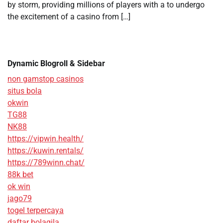
by storm, providing millions of players with a to undergo
the excitement of a casino from […]
Dynamic Blogroll & Sidebar
non gamstop casinos
situs bola
okwin
TG88
NK88
https://vipwin.health/
https://kuwin.rentals/
https://789winn.chat/
88k bet
ok win
jago79
togel terpercaya
daftar bolagila