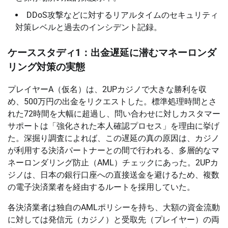
DDoS攻撃などに対するリアルタイムのセキュリティ
対策レベルと過去のインシデント記録。
ケーススタディ1：出金遅延に潜むマネーロンダ
リング対策の実態
プレイヤーA（仮名）は、2UPカジノで大きな勝利を収
め、500万円の出金をリクエストした。標準処理時間とさ
れた72時間を大幅に超過し、問い合わせに対しカスタマー
サポートは「強化された本人確認プロセス」を理由に挙げ
た。深掘り調査によれば、この遅延の真の原因は、カジノ
が利用する決済パートナーとの間で行われる、多層的なマ
ネーロンダリング防止（AML）チェックにあった。2UPカ
ジノは、日本の銀行口座への直接送金を避けるため、複数
の電子決済業者を経由するルートを採用していた。
各決済業者は独自のAMLポリシーを持ち、大額の資金流動
に対しては発信元（カジノ）と受取先（プレイヤー）の両