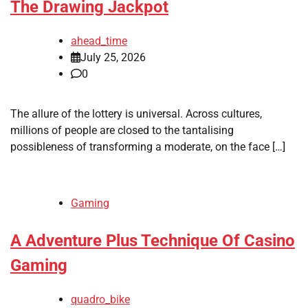
The Drawing Jackpot
ahead_time
July 25, 2026
0
The allure of the lottery is universal. Across cultures,
millions of people are closed to the tantalising
possibleness of transforming a moderate, on the face […]
Gaming
A Adventure Plus Technique Of Casino
Gaming
quadro_bike