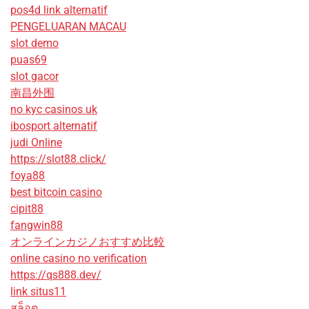
pos4d link alternatif
PENGELUARAN MACAU
slot demo
puas69
slot gacor
南昌外围
no kyc casinos uk
ibosport alternatif
judi Online
https://slot88.click/
foya88
best bitcoin casino
cipit88
fangwin88
オンラインカジノおすすめ比較
online casino no verification
https://qs888.dev/
link situs11
สล็อต