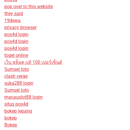
pop over to this website
they said
19dewa
privacy browser
pos4d login
pos4d login
pos4d login
togel online
เว็บ สล็อต แท้ 100 เปอร์เซ็นต์
Sumsel toto
clash verge
suka288 login
Sumsel toto
macauslot88 login
situs pos4d
bokep jepang
bokep
Bokep