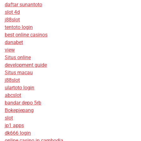
daftar sunantoto
slot 4d
j88slot
tentoto login
best online casinos
danabet
view
Situs online
development guide
Situs macau
j88slot
ulartoto login
abcslot
bandar depo 5rb
Bokepjepang
slot
jp1 apps
dk666 login
online casino in cambodia