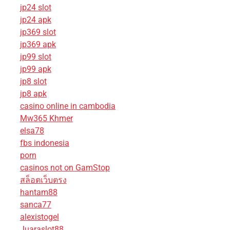
jp24 slot
jp24 apk
jp369 slot
jp369 apk
jp99 slot
jp99 apk
jp8 slot
jp8 apk
casino online in cambodia
Mw365 Khmer
elsa78
fbs indonesia
porn
casinos not on GamStop
สล็อตเว็บตรง
hantam88
sanca77
alexistogel
Juaraslot88