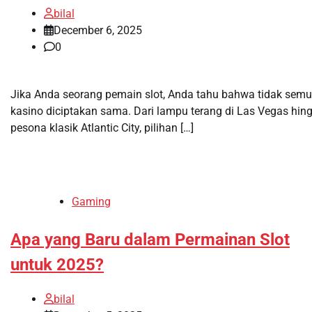
bilal
December 6, 2025
0
Jika Anda seorang pemain slot, Anda tahu bahwa tidak sem
kasino diciptakan sama. Dari lampu terang di Las Vegas hin
pesona klasik Atlantic City, pilihan […]
Gaming
Apa yang Baru dalam Permainan Slot
untuk 2025?
bilal