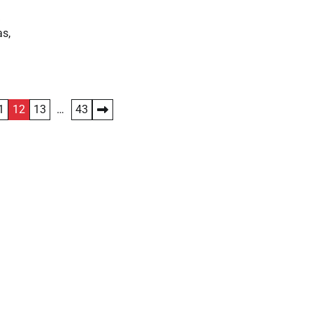
s,
1
12
13
…
43