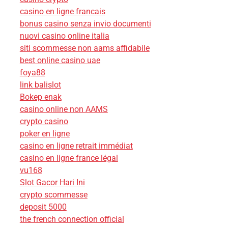
casino en ligne francais
bonus casino senza invio documenti
nuovi casino online italia
siti scommesse non aams affidabile
best online casino uae
foya88
link balislot
Bokep enak
casino online non AAMS
crypto casino
poker en ligne
casino en ligne retrait immédiat
casino en ligne france légal
vu168
Slot Gacor Hari Ini
crypto scommesse
deposit 5000
the french connection official