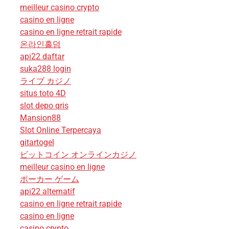
meilleur casino crypto
casino en ligne
casino en ligne retrait rapide
온라인홀덤
api22 daftar
suka288 login
ライブ カジノ
situs toto 4D
slot depo qris
Mansion88
Slot Online Terpercaya
gitartogel
ビットコイン オンラインカジノ
meilleur casino en ligne
ポーカー ゲーム
api22 alternatif
casino en ligne retrait rapide
casino en ligne
casino crypto