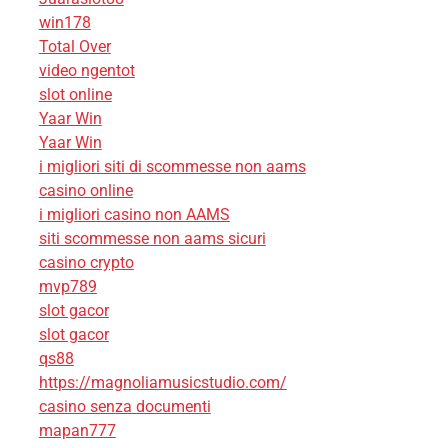
win178
Total Over
video ngentot
slot online
Yaar Win
Yaar Win
i migliori siti di scommesse non aams
casino online
i migliori casino non AAMS
siti scommesse non aams sicuri
casino crypto
mvp789
slot gacor
slot gacor
qs88
https://magnoliamusicstudio.com/
casino senza documenti
mapan777