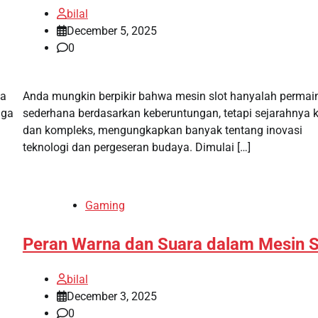
bilal
December 5, 2025
0
ua
Anda mungkin berpikir bahwa mesin slot hanyalah permai
gga
sederhana berdasarkan keberuntungan, tetapi sejarahnya 
dan kompleks, mengungkapkan banyak tentang inovasi
teknologi dan pergeseran budaya. Dimulai […]
Gaming
Peran Warna dan Suara dalam Mesin S
bilal
December 3, 2025
0