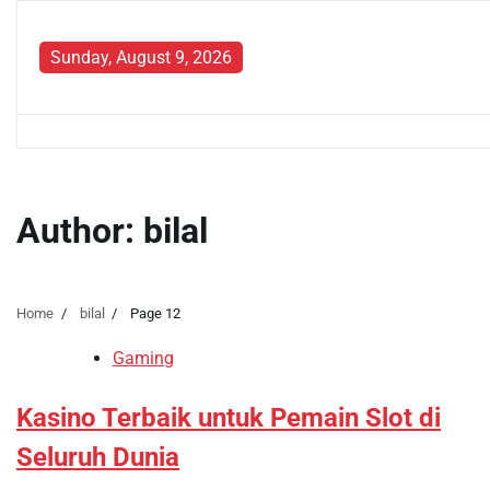
Skip
to
Sunday, August 9, 2026
content
Author:
bilal
Home
bilal
Page 12
Gaming
Kasino Terbaik untuk Pemain Slot di
Seluruh Dunia