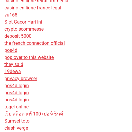
casino en ligne retrait immédiat
casino en ligne france légal
vu168
Slot Gacor Hari Ini
crypto scommesse
deposit 5000
the french connection official
pos4d
pop over to this website
they said
19dewa
privacy browser
pos4d login
pos4d login
pos4d login
togel online
เว็บ สล็อต แท้ 100 เปอร์เซ็นต์
Sumsel toto
clash verge