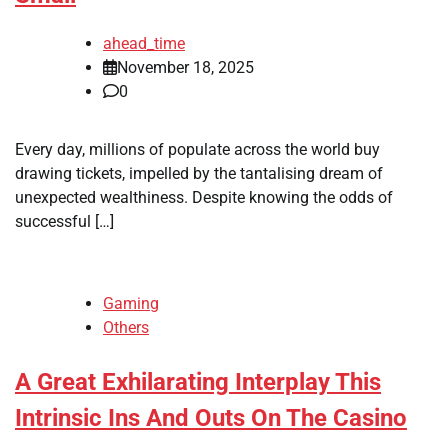
ahead_time
November 18, 2025
0
Every day, millions of populate across the world buy
drawing tickets, impelled by the tantalising dream of
unexpected wealthiness. Despite knowing the odds of
successful […]
Gaming
Others
A Great Exhilarating Interplay This
Intrinsic Ins And Outs On The Casino