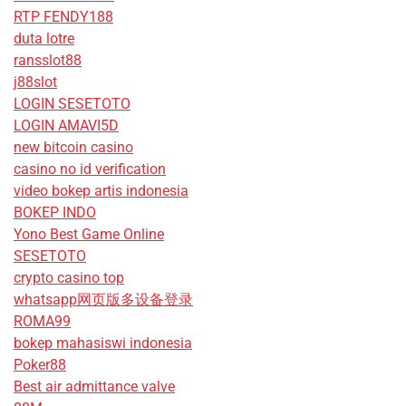
RTP FENDY188
duta lotre
ransslot88
j88slot
LOGIN SESETOTO
LOGIN AMAVI5D
new bitcoin casino
casino no id verification
video bokep artis indonesia
BOKEP INDO
Yono Best Game Online
SESETOTO
crypto casino top
whatsapp网页版多设备登录
ROMA99
bokep mahasiswi indonesia
Poker88
Best air admittance valve