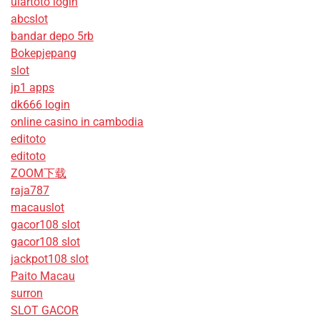
ulartoto login
abcslot
bandar depo 5rb
Bokepjepang
slot
jp1 apps
dk666 login
online casino in cambodia
editoto
editoto
ZOOM下载
raja787
macauslot
gacor108 slot
gacor108 slot
jackpot108 slot
Paito Macau
surron
SLOT GACOR