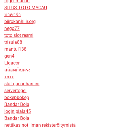
togel macau
SITUS TOTO MACAU
บาคาร่า
biirokanhilir.org
nego77
toto slot resmi
trisula88
mantul138
gen4
Ligacor
สล็อตเว็บตรง
xnxx
slot gacor hari ini
servertogel
bokepbokep
Bandar Bola
login piala45
Bandar Bola
nettikasinot ilman rekisteröitymistä