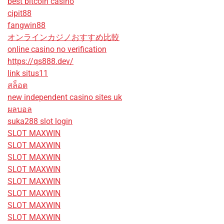
best bitcoin casino
cipit88
fangwin88
オンラインカジノおすすめ比較
online casino no verification
https://qs888.dev/
link situs11
สล็อต
new independent casino sites uk
ผลบอล
suka288 slot login
SLOT MAXWIN
SLOT MAXWIN
SLOT MAXWIN
SLOT MAXWIN
SLOT MAXWIN
SLOT MAXWIN
SLOT MAXWIN
SLOT MAXWIN