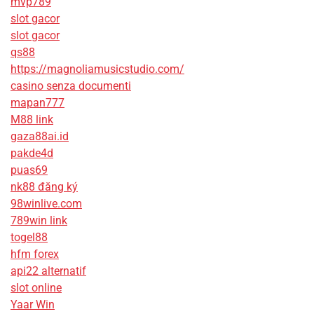
mvp789
slot gacor
slot gacor
qs88
https://magnoliamusicstudio.com/
casino senza documenti
mapan777
M88 link
gaza88ai.id
pakde4d
puas69
nk88 đăng ký
98winlive.com
789win link
togel88
hfm forex
api22 alternatif
slot online
Yaar Win