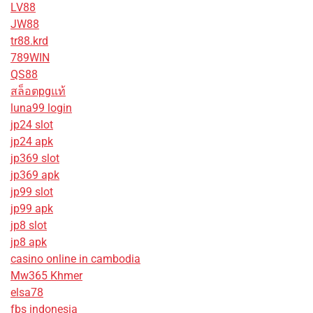
LV88
JW88
tr88.krd
789WIN
QS88
สล็อตpgแท้
luna99 login
jp24 slot
jp24 apk
jp369 slot
jp369 apk
jp99 slot
jp99 apk
jp8 slot
jp8 apk
casino online in cambodia
Mw365 Khmer
elsa78
fbs indonesia