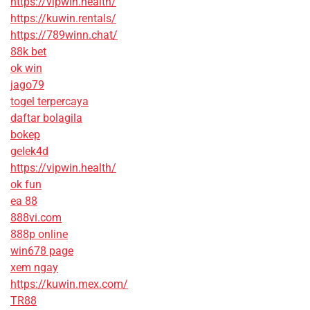
https://vipwin.health/
https://kuwin.rentals/
https://789winn.chat/
88k bet
ok win
jago79
togel terpercaya
daftar bolagila
bokep
gelek4d
https://vipwin.health/
ok fun
ea 88
888vi.com
888p online
win678 page
xem ngay
https://kuwin.mex.com/
TR88