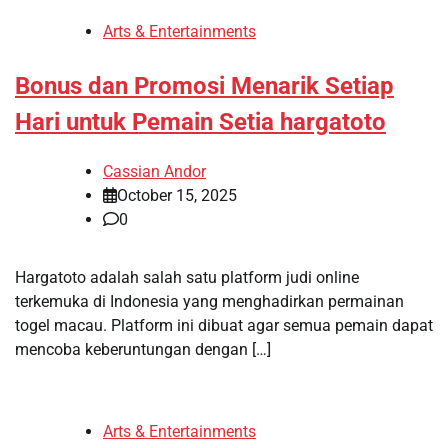
Arts & Entertainments
Bonus dan Promosi Menarik Setiap
Hari untuk Pemain Setia hargatoto
Cassian Andor
October 15, 2025
0
Hargatoto adalah salah satu platform judi online
terkemuka di Indonesia yang menghadirkan permainan
togel macau. Platform ini dibuat agar semua pemain dapat
mencoba keberuntungan dengan […]
Arts & Entertainments