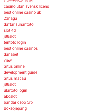
比特浏览器 官网
casino utan svensk licens
best online casino uk
23naga
daftar sunantoto
slot 4d
j88slot
tentoto login
best online casinos
danabet
view
Situs online
development guide
Situs macau
j88slot
ulartoto login
abcslot
bandar depo 5rb
Bokepjepang