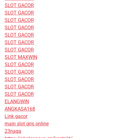
SLOT GACOR
SLOT GACOR
SLOT GACOR
SLOT GACOR
SLOT GACOR
SLOT GACOR
SLOT GACOR
SLOT MAXWIN
SLOT GACOR
SLOT GACOR
SLOT GACOR
SLOT GACOR
SLOT GACOR
ELANGWIN
ANGKASA168
Link gacor
main slot qris online
23naga