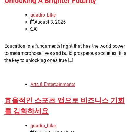
Unlocking A Brighter Futurity
quadro_bike
August 3, 2025
0
Education is a fundamental right that has the world power
to metamorphose lives and build prosperous societies. It is
the key to unlocking one’s true […]
Arts & Entertainments
효율적인 스포츠 앱으로 비즈니스 기회
를 강화하세요
quadro_bike