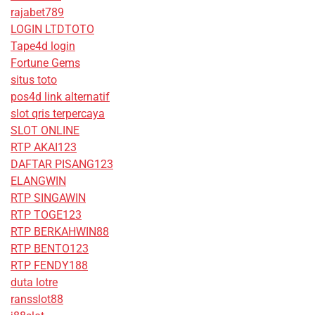
rajabet789
LOGIN LTDTOTO
Tape4d login
Fortune Gems
situs toto
pos4d link alternatif
slot qris terpercaya
SLOT ONLINE
RTP AKAI123
DAFTAR PISANG123
ELANGWIN
RTP SINGAWIN
RTP TOGE123
RTP BERKAHWIN88
RTP BENTO123
RTP FENDY188
duta lotre
ransslot88