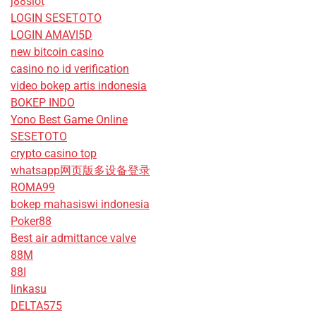
j88slot
LOGIN SESETOTO
LOGIN AMAVI5D
new bitcoin casino
casino no id verification
video bokep artis indonesia
BOKEP INDO
Yono Best Game Online
SESETOTO
crypto casino top
whatsapp网页版多设备登录
ROMA99
bokep mahasiswi indonesia
Poker88
Best air admittance valve
88M
88I
linkasu
DELTA575