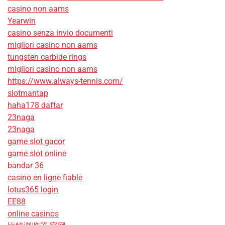
casino non aams
Yearwin
casino senza invio documenti
migliori casino non aams
tungsten carbide rings
migliori casino non aams
https://www.always-tennis.com/
slotmantap
haha178 daftar
23naga
23naga
game slot gacor
game slot online
bandar 36
casino en ligne fiable
lotus365 login
EE88
online casinos