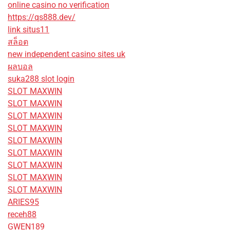
online casino no verification
https://qs888.dev/
link situs11
สล็อต
new independent casino sites uk
ผลบอล
suka288 slot login
SLOT MAXWIN
SLOT MAXWIN
SLOT MAXWIN
SLOT MAXWIN
SLOT MAXWIN
SLOT MAXWIN
SLOT MAXWIN
SLOT MAXWIN
SLOT MAXWIN
ARIES95
receh88
GWEN189