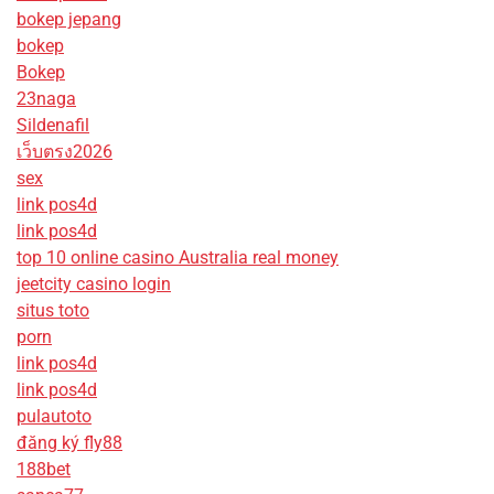
bokep jepang
bokep
Bokep
23naga
Sildenafil
เว็บตรง2026
sex
link pos4d
link pos4d
top 10 online casino Australia real money
jeetcity casino login
situs toto
porn
link pos4d
link pos4d
pulautoto
đăng ký fly88
188bet