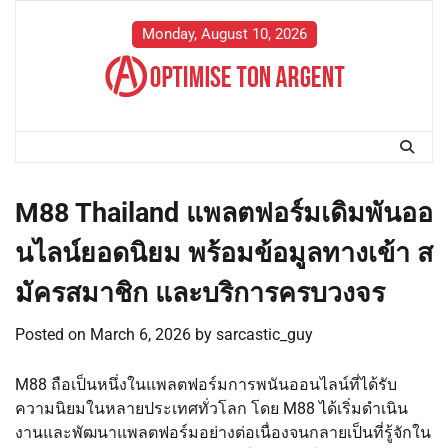
Skip
to
Monday, August 10, 2026
content
M88 Thailand แพลตฟอร์มเดิมพันออ
นไลน์ยอดนิยม พร้อมข้อมูลทางเข้า ส
มัครสมาชิก และบริการครบวงจร
Posted on
March 6, 2026
by
sarcastic_guy
M88 ถือเป็นหนึ่งในแพลตฟอร์มการพนันออนไลน์ที่ได้รับ
ความนิยมในหลายประเทศทั่วโลก โดย M88 ได้เริ่มดำเนิน
งานและพัฒนาแพลตฟอร์มอย่างต่อเนื่องจนกลายเป็นที่รู้จักใน