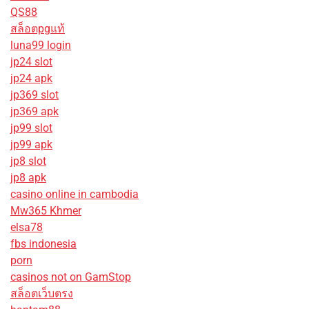
QS88
สล็อตpgแท้
luna99 login
jp24 slot
jp24 apk
jp369 slot
jp369 apk
jp99 slot
jp99 apk
jp8 slot
jp8 apk
casino online in cambodia
Mw365 Khmer
elsa78
fbs indonesia
porn
casinos not on GamStop
สล็อตเว็บตรง