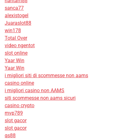
hantam88
sanca77
alexistogel
Juaraslot88
win178
Total Over
video ngentot
slot online
Yaar Win
Yaar Win
i migliori siti di scommesse non aams
casino online
i migliori casino non AAMS
siti scommesse non aams sicuri
casino crypto
mvp789
slot gacor
slot gacor
qs88