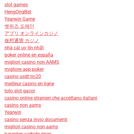
slot games
HengOngBet
Yearwin Game
벳위즈 도메인
アプリ オンラインカジノ
仮想通貨 カジノ
nhà cái uy tín nhất
poker online en españa
migliori casino non AAMS
migliore app poker
casino usdt trc20
meilleur casino en ligne
toto slot gacor
casino online stranieri che accettano italiani
casino non aams
Yearwin
casino senza invio documenti
migliori casino non aams
tungsten carbide rings