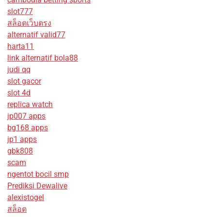
slot777
สล็อตเว็บตรง
alternatif valid77
harta11
link alternatif bola88
judi qq
slot gacor
slot 4d
replica watch
jp007 apps
bg168 apps
jp1 apps
gbk808
scam
ngentot bocil smp
Prediksi Dewalive
alexistogel
สล็อต