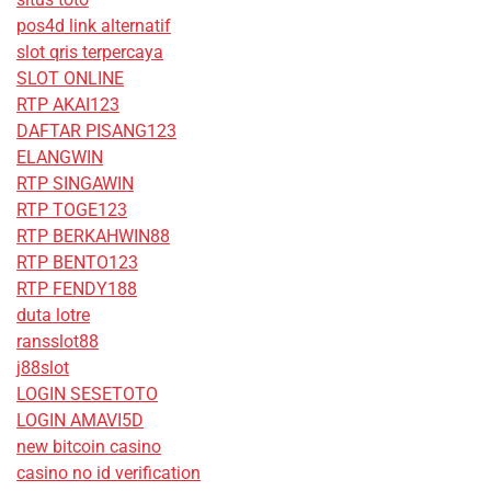
pos4d link alternatif
slot qris terpercaya
SLOT ONLINE
RTP AKAI123
DAFTAR PISANG123
ELANGWIN
RTP SINGAWIN
RTP TOGE123
RTP BERKAHWIN88
RTP BENTO123
RTP FENDY188
duta lotre
ransslot88
j88slot
LOGIN SESETOTO
LOGIN AMAVI5D
new bitcoin casino
casino no id verification