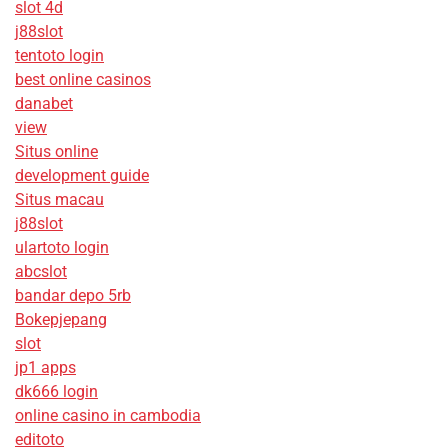
slot 4d
j88slot
tentoto login
best online casinos
danabet
view
Situs online
development guide
Situs macau
j88slot
ulartoto login
abcslot
bandar depo 5rb
Bokepjepang
slot
jp1 apps
dk666 login
online casino in cambodia
editoto