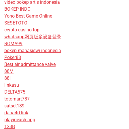
video bokep artis indonesia
BOKEP INDO
Yono Best Game Online
SESETOTO
crypto casino top
whatsapp网页版多设备登录
ROMA99
bokep mahasiswi indonesia
Poker88
Best air admittance valve
88M
88I
linkasu
DELTA575
totomart787
satset189
dana4d link
playinexch app
123B