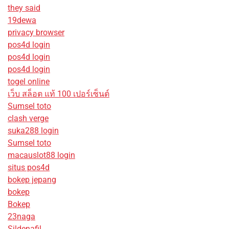
they said
19dewa
privacy browser
pos4d login
pos4d login
pos4d login
togel online
เว็บ สล็อต แท้ 100 เปอร์เซ็นต์
Sumsel toto
clash verge
suka288 login
Sumsel toto
macauslot88 login
situs pos4d
bokep jepang
bokep
Bokep
23naga
Sildenafil