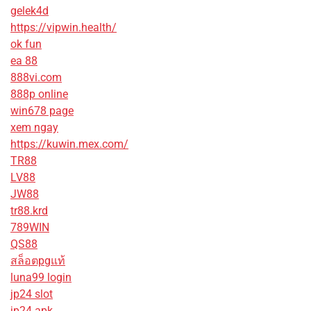
gelek4d
https://vipwin.health/
ok fun
ea 88
888vi.com
888p online
win678 page
xem ngay
https://kuwin.mex.com/
TR88
LV88
JW88
tr88.krd
789WIN
QS88
สล็อตpgแท้
luna99 login
jp24 slot
jp24 apk