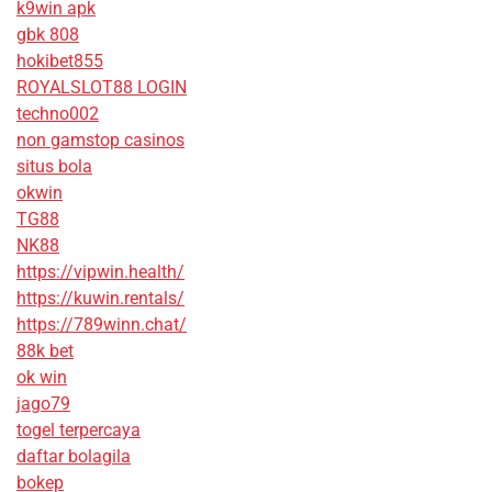
k9win apk
gbk 808
hokibet855
ROYALSLOT88 LOGIN
techno002
non gamstop casinos
situs bola
okwin
TG88
NK88
https://vipwin.health/
https://kuwin.rentals/
https://789winn.chat/
88k bet
ok win
jago79
togel terpercaya
daftar bolagila
bokep