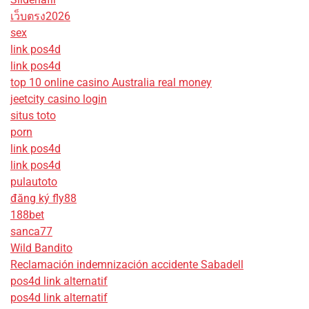
เว็บตรง2026
sex
link pos4d
link pos4d
top 10 online casino Australia real money
jeetcity casino login
situs toto
porn
link pos4d
link pos4d
pulautoto
đăng ký fly88
188bet
sanca77
Wild Bandito
Reclamación indemnización accidente Sabadell
pos4d link alternatif
pos4d link alternatif