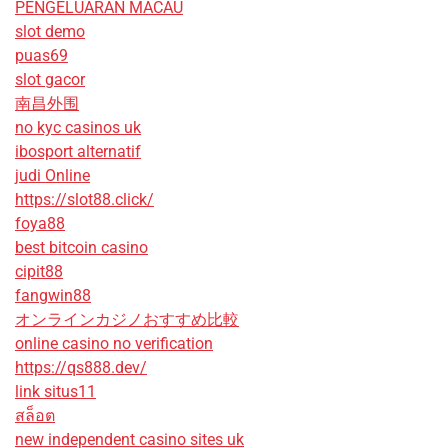
PENGELUARAN MACAU
slot demo
puas69
slot gacor
南昌外围
no kyc casinos uk
ibosport alternatif
judi Online
https://slot88.click/
foya88
best bitcoin casino
cipit88
fangwin88
オンラインカジノおすすめ比較
online casino no verification
https://qs888.dev/
link situs11
สล็อต
new independent casino sites uk