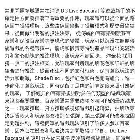
常見問題領域通常在消除 DG Live Baccarat 等遊戲新手的不
確定性方面發揮著至關重要的作用。玩家還可以從全面的路
線圖中獲得理解，這些路線圖繪製了獲勝模式和歷史最終結
果，從而做出明智的投注決策。 從傳統的百家樂到競賽百
家樂和保險百家樂等更現代的變體，玩家可以沉浸在超越傳
統遊戲的各種選擇中。龍虎和骰寶等特別產品呈現出充滿活
力和驚心動魄的投注環境，讓玩家不斷回味。 炸金花 採用
獨一無二的投注框架，允許玩家對所玩的牌花色和詳細的牌
組合進行投注，從而產生不同的支付框架，保持遊戲玩法的
活力和刺激。Shade Disc，包括紅色和白色開關組合，進一
步簡化了遊戲玩法，同時保留了足夠的計算深度來吸引熟練
的玩家。 了解經典的百家樂規則對於任何類型的遊戲玩家
來說都至關重要。百家樂通常需要依賴 3 種可能的最終結果
之一：玩家獲勝、貸方獲勝或視頻遊戲引起聯繫。抽牌政策
決定貸款人和玩家都會收到 2 張牌，第三張牌可能會根據固
定問題抽到。這種簡單的遊戲玩法吸引了許多人參加百家
樂，因為它在機會和戰略決策之間取得了平衡。DG Live
Baccarat 的吸引力在於它能夠反映這種傳統體驗，同時融