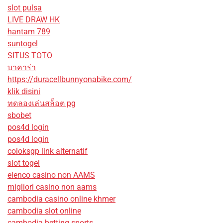
slot pulsa
LIVE DRAW HK
hantam 789
suntogel
SITUS TOTO
บาคาร่า
https://duracellbunnyonabike.com/
klik disini
ทดลองเล่นสล็อต pg
sbobet
pos4d login
pos4d login
coloksgp link alternatif
slot togel
elenco casino non AAMS
migliori casino non aams
cambodia casino online khmer
cambodia slot online
cambodia betting sports