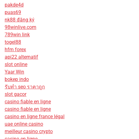
pakde4d
puas69
nk88 đăng ký
98winlive.com
789win link
togel88
hfm forex
api22 alternatif
slot online
Yaar Win
bokep indo
รับทํา seo ราคาถูก
slot gacor
casino fiable en ligne
casino fiable en ligne
casino en ligne france légal
uae online casino
meilleur casino crypto
casino en ligne