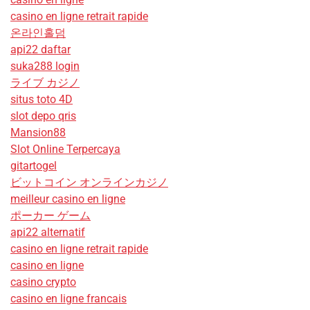
casino en ligne retrait rapide
온라인홀덤
api22 daftar
suka288 login
ライブ カジノ
situs toto 4D
slot depo qris
Mansion88
Slot Online Terpercaya
gitartogel
ビットコイン オンラインカジノ
meilleur casino en ligne
ポーカー ゲーム
api22 alternatif
casino en ligne retrait rapide
casino en ligne
casino crypto
casino en ligne francais