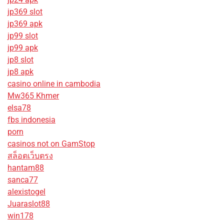
jp369 slot
jp369 apk
jp99 slot
jp99 apk
jp8 slot
jp8 apk
casino online in cambodia
Mw365 Khmer
elsa78
fbs indonesia
porn
casinos not on GamStop
สล็อตเว็บตรง
hantam88
sanca77
alexistogel
Juaraslot88
win178