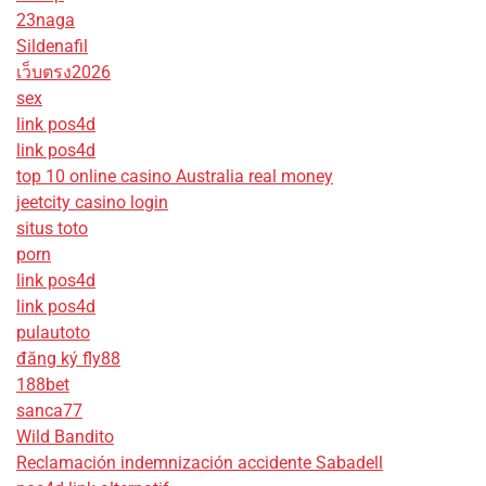
23naga
Sildenafil
เว็บตรง2026
sex
link pos4d
link pos4d
top 10 online casino Australia real money
jeetcity casino login
situs toto
porn
link pos4d
link pos4d
pulautoto
đăng ký fly88
188bet
sanca77
Wild Bandito
Reclamación indemnización accidente Sabadell