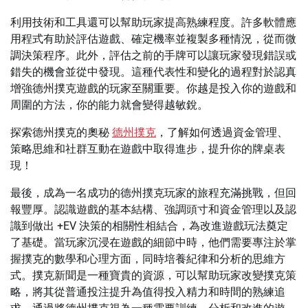
利用技術和工具還可以幫助玩家提高熟練程度。許多軟體應
用程式有助於評估遊戲、確定機率並複製多種情況，從而微
調決策程序。此外，評估之前的手牌可以讓玩家發現錯誤或
錯失的機會並從中發現。這種代表性和變化的過程對於認真
增強德州撲克遊戲的玩家至關重要。你越是投入你的遊戲和
周圍的方法，你的能力就會變得越敏銳。
探索德州撲克的奧秘
德州撲克
，了解如何透過資金管理、
策略思維和社群互動在遊戲中取得進步，提升你的牌桌表
現！
最後，成為一名成功的德州撲克玩家的旅程充滿挑戰，但回
報豐厚。認識遊戲的基本結構、強調頭寸和資金管理以及認
識到做出 +EV 決策的相關性相結合，為改進遊戲玩法奠定
了基礎。當玩家沉浸在遊戲的細節中時，他們需要專注於掌
握撲克的數學和心理方面，同時培養紀律和分析的思維方
式。撲克新聞是一種寶貴的資源，可以幫助玩家改變撲克策
略，將其從普通投注提升為值得投入精力和時間的熟練追