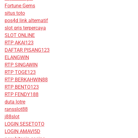
Fortune Gems
situs toto
pos4d link alternatif
slot qris terpercaya
SLOT ONLINE
RTP AKAI123
DAFTAR PISANG123
ELANGWIN
RTP SINGAWIN
RTP TOGE123
RTP BERKAHWIN88
RTP BENTO123
RTP FENDY188
duta lotre
ransslot88
j88slot
LOGIN SESETOTO
LOGIN AMAVI5D