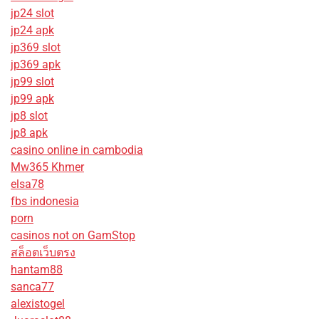
jp24 slot
jp24 apk
jp369 slot
jp369 apk
jp99 slot
jp99 apk
jp8 slot
jp8 apk
casino online in cambodia
Mw365 Khmer
elsa78
fbs indonesia
porn
casinos not on GamStop
สล็อตเว็บตรง
hantam88
sanca77
alexistogel