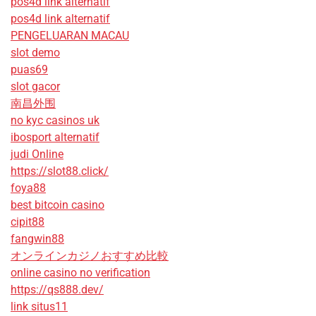
pos4d link alternatif
pos4d link alternatif
PENGELUARAN MACAU
slot demo
puas69
slot gacor
南昌外围
no kyc casinos uk
ibosport alternatif
judi Online
https://slot88.click/
foya88
best bitcoin casino
cipit88
fangwin88
オンラインカジノおすすめ比較
online casino no verification
https://qs888.dev/
link situs11