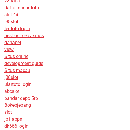
23naga
daftar sunantoto
slot 4d
j88slot
tentoto login
best online casinos
danabet
view
Situs online
development guide
Situs macau
j88slot
ulartoto login
abcslot
bandar depo 5rb
Bokepjepang
slot
jp1 apps
dk666 login