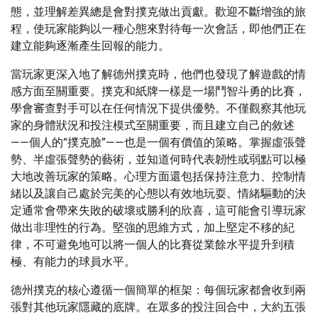
態，並理解差異總是會對撲克做出貢獻。歡迎不斷增強的旅
程，使玩家能夠以一種心態來對待每一次會話，即他們正在
建立能夠逐漸產生回報的能力。
當玩家更深入地了解德州撲克時，他們也發現了解遊戲的情
感方面至關重要。撲克和紙牌一樣是一場鬥智斗勇的比賽，
學會審查對手可以在任何情況下提供優勢。不僅觀察其他玩
家的身體狀況和投注模式至關重要，而且建立自己的敘述
——個人的“撲克臉”——也是一個有價值的策略。掌握虛張聲
勢、半虛張聲勢的藝術，並知道何時代表韌性或弱點可以極
大地改善玩家的策略。心理方面還包括保持注意力、控制情
緒以及讓自己處於完美的心態以有效地玩耍。情緒驅動的決
定通常會帶來失敗的破壞或勝利的欣喜，這可能會引導玩家
做出非理性的行為。堅強的思維方式，加上堅定不移的紀
律，不可避免地可以將一個人的比賽從業餘水平提升到積
極、有能力的球員水平。
德州撲克的核心遵循一個簡單的框架：每個玩家都會收到兩
張對其他玩家隱藏的底牌。在眾多的投注回合中，大約五張