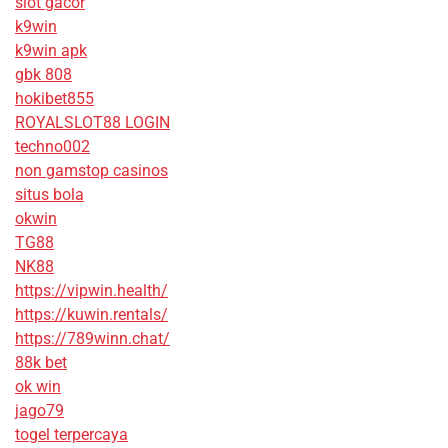
slot gacor
k9win
k9win apk
gbk 808
hokibet855
ROYALSLOT88 LOGIN
techno002
non gamstop casinos
situs bola
okwin
TG88
NK88
https://vipwin.health/
https://kuwin.rentals/
https://789winn.chat/
88k bet
ok win
jago79
togel terpercaya