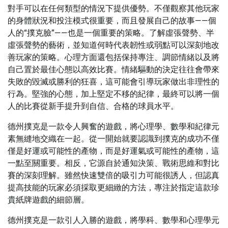
對手可以在任何類型的情況下提供優勢。不僅觀察其他玩家
的身體狀況和投注模式很重要，而且發展自己的故事——個
人的“撲克臉”——也是一個重要的策略。了解虛張聲勢、半
虛張聲勢的藝術，並知道何時代表韌性或弱點可以深刻地改
善玩家的策略。心理方面還包括保持專注、調節情緒以及將
自己置於最佳心態以高效比賽。情緒驅動的決定往往會帶來
失敗的毀滅或勝利的狂喜，這可能會引導玩家做出非理性的
行為。堅強的心態，加上堅定不移的紀律，最終可以將一個
人的比賽從新手提升到自信、合格的球員水平。
德州撲克是一款令人興奮的遊戲，將心理學、數學和紀律元
素無縫地交織在一起。從一開始就要認識到撲克的成功不僅
僅是好運或可能性的產物，而是好運氣或可能性的產物，這
一點至關重要。相反，它源自於通知決策、戰術思維和對比
賽的深刻理解。雖然快速雙倍的吸引力可能很誘人，但認真
提高技能的玩家必須採取更細緻的方法，專注於指定這款珍
貴紙牌遊戲的細節層。
德州撲克是一款引人入勝的遊戲，將學科、數學和心理學元