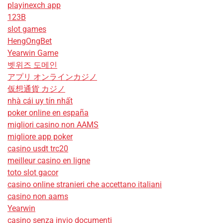
playinexch app
123B
slot games
HengOngBet
Yearwin Game
벳위즈 도메인
アプリ オンラインカジノ
仮想通貨 カジノ
nhà cái uy tín nhất
poker online en españa
migliori casino non AAMS
migliore app poker
casino usdt trc20
meilleur casino en ligne
toto slot gacor
casino online stranieri che accettano italiani
casino non aams
Yearwin
casino senza invio documenti