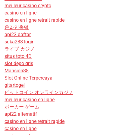
meilleur casino crypto
casino en ligne
casino en ligne retrait rapide
온라인홀덤
api22 daftar
suka288 login
ライブ カジノ
situs toto 4D
slot depo qris
Mansion88
Slot Online Terpercaya
gitartogel
ビットコイン オンラインカジノ
meilleur casino en ligne
ポーカー ゲーム
api22 alternatif
casino en ligne retrait rapide
casino en ligne