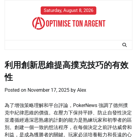
Skip
to
Saturday, August 8, 2026
content
利用創新思維提高撲克技巧的有效
性
Posted on
November 17, 2025
by
Alex
為了增強策略理解和平台評論，PokerNews 強調了德州撲
克中紀律思維的價值。在壓力下保持平靜、防止自發性決定
並遵循經過深思熟慮的計劃的能力是熟練玩家和初學者的區
別。創建一個一致的想法程序，在每個決定之前評估威脅和
利益，是成為獲勝者的關鍵。玩家必須培養毅力和長遠的心