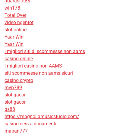
Juaraslot88
win178
Total Over
video ngentot
slot online
Yaar Win
Yaar Win
i migliori siti di scommesse non aams
casino online
i migliori casino non AAMS
siti scommesse non aams sicuri
casino crypto
mvp789
slot gacor
slot gacor
qs88
https://magnoliamusicstudio.com/
casino senza documenti
mapan777