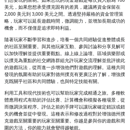
們想要玩的限制。如果您玩的現金遊戲是每次買入額為 100
美元，如果您想承受撲克固有的差異，建議將資金保留在
2,000 美元到 3,000 美元之間。透過堅持嚴格的資金管理策
略，玩家可以延長遊戲時間，微調能力，並增加長期成功的
機會，而不僅僅是追求即時利益。
隨著玩家不斷學習和進步，培養一個共同經驗促進整體成長
的社區至關重要。與其他玩家互動、參與討論和分享見解可
以加快理解並提供重要觀點。線上線上論壇、區域俱樂部或
以撲克為重點的社交網路群組允許玩家交流理解並批評彼此
的遊戲玩法，從而進一步增強他們對遊戲的理解。這種共同
發現的氛圍有助於玩家對德州撲克有更廣泛的了解，增強撲
克既關乎社區和共同體驗，也與特定技能有關。
利用工具和現代技術也可以幫助玩家完成精通之旅。多種軟
體應用程式有助於評估比賽、計算機會和模擬各種場景，從
而微調決策程序。評估之前的手牌可以讓玩家確定錯誤或錯
失的機會並從中發現。這種表示和修改過程對於增強德州撲
克遊戲至關重要的玩家至關重要。你越是參與你的遊戲和周
圍的方法，你的能力就會變得越敏銳。