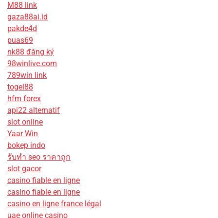
M88 link
gaza88ai.id
pakde4d
puas69
nk88 đăng ký
98winlive.com
789win link
togel88
hfm forex
api22 alternatif
slot online
Yaar Win
bokep indo
รับทํา seo ราคาถูก
slot gacor
casino fiable en ligne
casino fiable en ligne
casino en ligne france légal
uae online casino