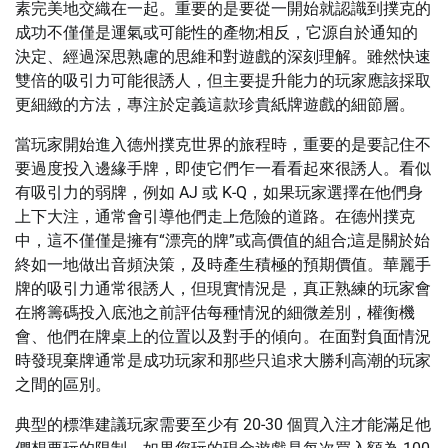
素完美地交織在一起。重要的是要從一開始就認識到撲克的
成功不僅僅是運氣或可能性的產物;相反，它源自於通知的
決定、經過深思熟慮的思維和對遊戲的深刻理解。雖然快速
雙倍的吸引力可能很誘人，但主要提升能力的玩家應該採取
更細緻的方法，專注於定義這款珍貴紙牌遊戲的細節層。
當玩家開始進入德州撲克世界的旅程時，重要的是要記住不
要過度投入邊緣手牌，即使它們乍一看看起來很誘人。看似
有吸引力的弱牌，例如 AJ 或 K-Q，如果玩家選擇在他們身
上下大注，通常會引導他們走上危險的道路。在德州撲克
中，這不僅僅是擁有“漂亮的牌”或高價值的組合;這是關於始
終如一地做出音頻決策，及時產生積極的預期價值。華麗手
牌的吸引力通常很誘人，但現實情況是，真正熟練的玩家會
在將籌碼投入底池之前評估每種情況的細微差別，權衡機
會、他們在牌桌上的位置以及對手的傾向。在面對負面情況
時發現棄牌通常是成功玩家和那些只追求大勝利高潮的玩家
之間的區別。
典型的標準建議玩家需要至少有 20-30 個買入注才能滿足他