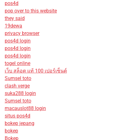
pos4d
pop over to this website
they said
19dewa
privacy browser
pos4d login
pos4d login
pos4d login
togel online
เว็บ สล็อต แท้ 100 เปอร์เซ็นต์
Sumsel toto
clash verge
suka288 login
Sumsel toto
macauslot88 login
situs pos4d
bokep jepang
bokep
Bokep