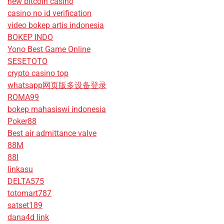
new bitcoin casino
casino no id verification
video bokep artis indonesia
BOKEP INDO
Yono Best Game Online
SESETOTO
crypto casino top
whatsapp网页版多设备登录
ROMA99
bokep mahasiswi indonesia
Poker88
Best air admittance valve
88M
88I
linkasu
DELTA575
totomart787
satset189
dana4d link