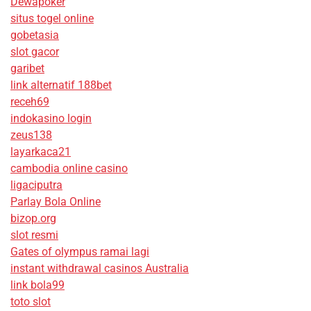
Dewapoker
situs togel online
gobetasia
slot gacor
garibet
link alternatif 188bet
receh69
indokasino login
zeus138
layarkaca21
cambodia online casino
ligaciputra
Parlay Bola Online
bizop.org
slot resmi
Gates of olympus ramai lagi
instant withdrawal casinos Australia
link bola99
toto slot