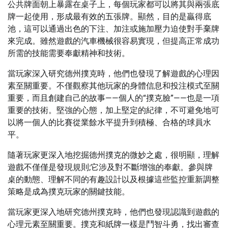
公共牌面朝上暴露在桌子上，每個玩家都可以將其與兩張底
牌一起使用，形成最有效的五張牌。顯然，目的是贏得底
池，這可以通過出色的下注、加注或施加壓力迫使對手棄牌
來完成。雖然遊戲的汽車機械很容易實現，但提高正常成功
所需的技能需要奉獻精神和技術。
當玩家深入研究德州撲克時，他們也發現了解遊戲的心理因
素至關重要。不僅觀察其他玩家的身體信息和投注模式至關
重要，而且創建自己的故事——個人的“撲克臉”——也是一項
重要的技術。堅強的心態，加上堅定的紀律，不可避免地可
以將一個人的比賽從業餘水平提升到積極、合格的球員水
平。
隨著玩家更深入地挖掘德州撲克的微妙之處，很明顯，理解
遊戲不僅僅是發現規則;它涉及對不斷增強的奉獻。參與牌
桌的動態、理解不同的有趣設計以及根據這些監控重新調整
策略是成為撲克玩家的關鍵技能。
當玩家更深入地研究德州撲克時，他們也發現認識到遊戲的
心理元素至關重要。撲克和紙牌一樣是鬥智斗勇，找出審查