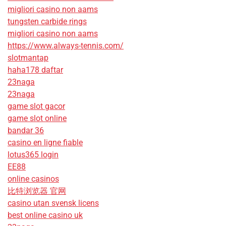
migliori casino non aams
tungsten carbide rings
migliori casino non aams
https://www.always-tennis.com/
slotmantap
haha178 daftar
23naga
23naga
game slot gacor
game slot online
bandar 36
casino en ligne fiable
lotus365 login
EE88
online casinos
比特浏览器 官网
casino utan svensk licens
best online casino uk