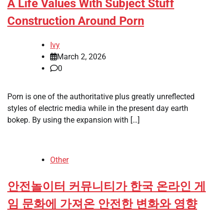
A Life Values With Subject Stuff
Construction Around Porn
Ivy
March 2, 2026
0
Porn is one of the authoritative plus greatly unreflected
styles of electric media while in the present day earth
bokep. By using the expansion with […]
Other
안전놀이터 커뮤니티가 한국 온라인 게
임 문화에 가져온 안전한 변화와 영향