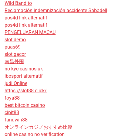
Wild Bandito
Reclamación indemnización accidente Sabadell
pos4d link alternatif
pos4d link alternatif
PENGELUARAN MACAU
slot demo
puas69
slot gacor
南昌外围
no kyc casinos uk
ibosport alternatif
judi Online
https://slot88.click/
foya88
best bitcoin casino
cipit88
fangwin88
オンラインカジノおすすめ比較
online casino no verification