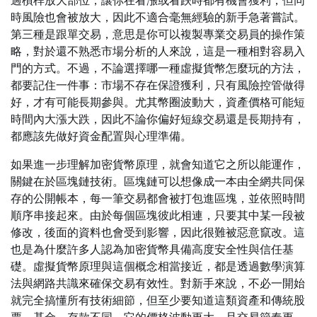
過槓桿放大部位，讓你在看漲或看跌時都有機會獲利，但同
時風險也會被放大，因此不適合毫無經驗的新手急著嘗試。
第三種是跟單交易，意思是你可以複製專業交易員的操作策
略，對於還不熟悉市場分析的人來說，這是一種相對容易入
門的方式。不過，不論選擇哪一種虛擬貨幣怎麼玩的方法，
都要記住一件事：市場不存在保證獲利，只有風險控管做得
好，才有可能長期參與。尤其幣圈波動大，資產價格可能短
時間內大漲大跌，因此不論你偏好短線交易還是長期持有，
都應該先做好資金配置與心理準備。
如果進一步理解加密貨幣原理，就會知道它之所以能運作，
關鍵在於區塊鏈技術。區塊鏈可以想像成一本由全網共同保
存的公開帳本，每一筆交易都會被打包進區塊，並依照時間
順序串接起來。由於每個區塊彼此相連，只要其中某一段被
修改，後面的資料也會受到影響，因此很難被惡意竄改。這
也是為什麼許多人認為加密貨幣具備高度安全性與信任基
礎。虛擬貨幣原理與這個概念相當接近，都是透過數學演算
法與網路共識來確保交易有效性。對新手來說，不必一開始
就完全搞懂所有技術細節，但至少要知道這類資產和傳統股