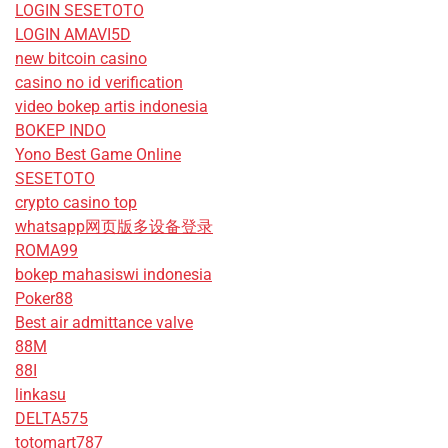
LOGIN SESETOTO
LOGIN AMAVI5D
new bitcoin casino
casino no id verification
video bokep artis indonesia
BOKEP INDO
Yono Best Game Online
SESETOTO
crypto casino top
whatsapp网页版多设备登录
ROMA99
bokep mahasiswi indonesia
Poker88
Best air admittance valve
88M
88I
linkasu
DELTA575
totomart787