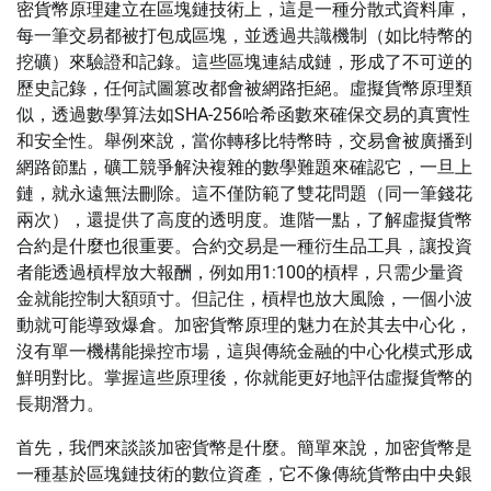
密貨幣原理建立在區塊鏈技術上，這是一種分散式資料庫，
每一筆交易都被打包成區塊，並透過共識機制（如比特幣的
挖礦）來驗證和記錄。這些區塊連結成鏈，形成了不可逆的
歷史記錄，任何試圖篡改都會被網路拒絕。虛擬貨幣原理類
似，透過數學算法如SHA-256哈希函數來確保交易的真實性
和安全性。舉例來說，當你轉移比特幣時，交易會被廣播到
網路節點，礦工競爭解決複雜的數學難題來確認它，一旦上
鏈，就永遠無法刪除。這不僅防範了雙花問題（同一筆錢花
兩次），還提供了高度的透明度。進階一點，了解虛擬貨幣
合約是什麼也很重要。合約交易是一種衍生品工具，讓投資
者能透過槓桿放大報酬，例如用1:100的槓桿，只需少量資
金就能控制大額頭寸。但記住，槓桿也放大風險，一個小波
動就可能導致爆倉。加密貨幣原理的魅力在於其去中心化，
沒有單一機構能操控市場，這與傳統金融的中心化模式形成
鮮明對比。掌握這些原理後，你就能更好地評估虛擬貨幣的
長期潛力。
首先，我們來談談加密貨幣是什麼。簡單來說，加密貨幣是
一種基於區塊鏈技術的數位資產，它不像傳統貨幣由中央銀