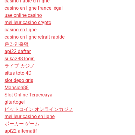
casino fiable en ligne
casino en ligne france légal
uae online casino
meilleur casino crypto
casino en ligne
casino en ligne retrait rapide
온라인홀덤
api22 daftar
suka288 login
ライブ カジノ
situs toto 4D
slot depo qris
Mansion88
Slot Online Terpercaya
gitartogel
ビットコイン オンラインカジノ
meilleur casino en ligne
ポーカー ゲーム
api22 alternatif