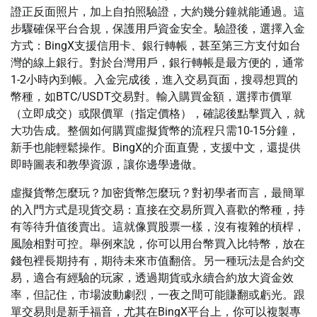
證正反面照片，加上自拍照驗證，大約幾分鐘就能通過。這
步驟確保平台合規，保護用戶資金安全。驗證後，選擇入金
方式：BingX支援信用卡、銀行轉帳，甚至第三方支付如台
灣的線上銀行。對於台灣用戶，銀行轉帳是最方便的，通常
1-2小時內到帳。入金完成後，進入交易頁面，搜尋想買的
幣種，如BTC/USDT交易對。輸入購買金額，選擇市價單
（立即成交）或限價單（指定價格），確認後點擊買入，就
大功告成。整個如何購買虛擬貨幣的流程只需10-15分鐘，
新手也能輕鬆操作。BingX的介面直覺，支援中文，還提供
即時圖表和教學資源，讓你邊學邊做。
虛擬貨幣怎麼玩？加密貨幣怎麼玩？對初學者而言，最簡單
的入門方式是現貨交易：直接在交易所買入喜歡的幣種，持
有等待升值後賣出。這就像買股票一樣，沒有複雜的槓桿，
風險相對可控。舉例來說，你可以用台幣買入比特幣，放在
錢包裡長期持有，期待未來市值翻倍。另一種玩法是合約交
易，適合有經驗的玩家，透過期貨或永續合約放大資金效
率，但記住，市場波動劇烈，一夜之間可能賺翻或虧光。跟
單交易則是新手福音，尤其在BingX平台上，你可以複製專