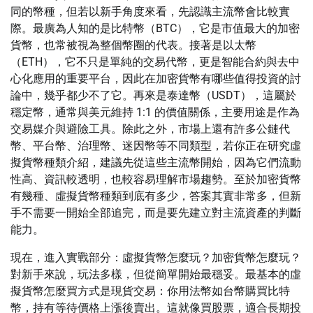
同的幣種，但若以新手角度來看，先認識主流幣會比較實
際。最廣為人知的是比特幣（BTC），它是市值最大的加密
貨幣，也常被視為整個幣圈的代表。接著是以太幣
（ETH），它不只是單純的交易代幣，更是智能合約與去中
心化應用的重要平台，因此在加密貨幣有哪些值得投資的討
論中，幾乎都少不了它。再來是泰達幣（USDT），這屬於
穩定幣，通常與美元維持 1:1 的價值關係，主要用途是作為
交易媒介與避險工具。除此之外，市場上還有許多公鏈代
幣、平台幣、治理幣、迷因幣等不同類型，若你正在研究虛
擬貨幣種類介紹，建議先從這些主流幣開始，因為它們流動
性高、資訊較透明，也較容易理解市場趨勢。至於加密貨幣
有幾種、虛擬貨幣種類到底有多少，答案其實非常多，但新
手不需要一開始全部追完，而是要先建立對主流資產的判斷
能力。
現在，進入實戰部分：虛擬貨幣怎麼玩？加密貨幣怎麼玩？
對新手來說，玩法多樣，但從簡單開始最穩妥。最基本的虛
擬貨幣怎麼買方式是現貨交易：你用法幣如台幣購買比特
幣，持有等待價格上漲後賣出。這就像買股票，適合長期投