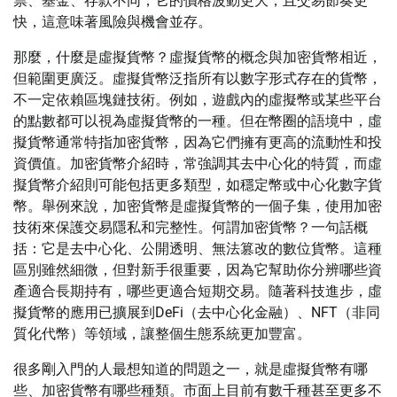
票、基金、存款不同，它的價格波動更大，且交易節奏更
快，這意味著風險與機會並存。
那麼，什麼是虛擬貨幣？虛擬貨幣的概念與加密貨幣相近，
但範圍更廣泛。虛擬貨幣泛指所有以數字形式存在的貨幣，
不一定依賴區塊鏈技術。例如，遊戲內的虛擬幣或某些平台
的點數都可以視為虛擬貨幣的一種。但在幣圈的語境中，虛
擬貨幣通常特指加密貨幣，因為它們擁有更高的流動性和投
資價值。加密貨幣介紹時，常強調其去中心化的特質，而虛
擬貨幣介紹則可能包括更多類型，如穩定幣或中心化數字貨
幣。舉例來說，加密貨幣是虛擬貨幣的一個子集，使用加密
技術來保護交易隱私和完整性。何謂加密貨幣？一句話概
括：它是去中心化、公開透明、無法篡改的數位貨幣。這種
區別雖然細微，但對新手很重要，因為它幫助你分辨哪些資
產適合長期持有，哪些更適合短期交易。隨著科技進步，虛
擬貨幣的應用已擴展到DeFi（去中心化金融）、NFT（非同
質化代幣）等領域，讓整個生態系統更加豐富。
很多剛入門的人最想知道的問題之一，就是虛擬貨幣有哪
些、加密貨幣有哪些種類。市面上目前有數千種甚至更多不