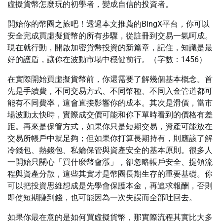
虛擬貨幣怎麼玩的初學者，變成自信的投資者。
開始你的幣圈之旅吧！透過本文推薦的BingX平台，你可以
安全完成買虛擬貨幣的所有步驟，從註冊到交易一氣呵成。
現在就行動，開啟加密貨幣投資的新篇章，記住，知識是最
好的護盾，讓你在波動市場中穩健前行。（字數：1456）
在實際開始買虛擬貨幣前，你還需要了解幾個基本概念。首
先是手續費，不同交易方式、不同幣種、不同入金管道都可
能有不同費率，這會直接影響你的成本。其次是滑價，當市
場波動太快時，實際成交價可能和你下單時看到的價格有差
距。再來是保管方式，如果你只是短期交易，資產可能放在
交易所帳戶中就足夠；但如果你打算長期持有，則應該了解
冷錢包、熱錢包、私鑰保管與資產安全的基本原則。很多人
一開始只關心「買什麼幣會漲」，卻忽略帳戶安全、提領流
程與資產分散，這些其實才是幣圈長期生存的重要基礎。你
可以把投資思維想成是先學會保護本金，再追求報酬，否則
即使短期賺到錢，也可能因為一次失誤而全部吐回去。
如果你最在意的是如何買虛擬貨幣，那實際流程其實比大多