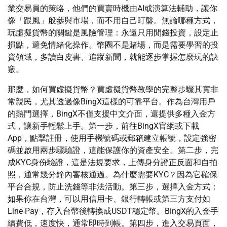
業交易員的策略，他們的買賣時機由AI或演算法輔助，讓你
像「跟風」般參與市場，而不用自己盯盤。無論哪種方式，
玩虛擬貨幣的關鍵是風險管理：永遠只用閒錢投資，設定止
損點，避免情緒化操作。幣圈不是賭場，而是需要學習的投
資領域，多讀白皮書、追蹤新聞，就能逐步掌握怎麼玩的訣
竅。
那麼，如何買虛擬貨幣？買虛擬貨幣教學的完整步驟其實非
常親民，尤其透過像BingX這樣的可靠平台。作為台灣用戶
的熱門選擇，BingX不僅支援中文介面，還提供多種入金方
式，讓新手輕鬆上手。第一步，前往BingX官網或下載
App，點擊註冊，使用手機號碼或郵箱建立帳號，設定強密
碼並啟用兩步驟驗證，這能保護你的資產安全。第二步，完
成KYC身份驗證，這是法規要求，上傳身分證正反面和自拍
照，通常幾分鐘內審核通過。為什麼需要KYC？因為它確保
平台合規，防止洗錢等非法活動。第三步，選擇入金方式：
如果你在台灣，可以用信用卡、銀行轉帳或第三方支付如
Line Pay，存入台幣後轉換成USDT穩定幣。BingX的入金手
續費低，速度快，通常即時到帳。第四步，進入交易頁面，