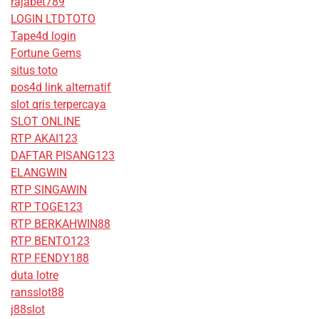
rajabet789
LOGIN LTDTOTO
Tape4d login
Fortune Gems
situs toto
pos4d link alternatif
slot qris terpercaya
SLOT ONLINE
RTP AKAI123
DAFTAR PISANG123
ELANGWIN
RTP SINGAWIN
RTP TOGE123
RTP BERKAHWIN88
RTP BENTO123
RTP FENDY188
duta lotre
ransslot88
j88slot