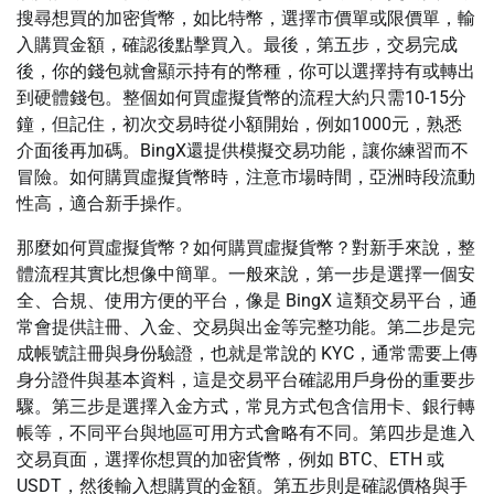
搜尋想買的加密貨幣，如比特幣，選擇市價單或限價單，輸
入購買金額，確認後點擊買入。最後，第五步，交易完成
後，你的錢包就會顯示持有的幣種，你可以選擇持有或轉出
到硬體錢包。整個如何買虛擬貨幣的流程大約只需10-15分
鐘，但記住，初次交易時從小額開始，例如1000元，熟悉
介面後再加碼。BingX還提供模擬交易功能，讓你練習而不
冒險。如何購買虛擬貨幣時，注意市場時間，亞洲時段流動
性高，適合新手操作。
那麼如何買虛擬貨幣？如何購買虛擬貨幣？對新手來說，整
體流程其實比想像中簡單。一般來說，第一步是選擇一個安
全、合規、使用方便的平台，像是 BingX 這類交易平台，通
常會提供註冊、入金、交易與出金等完整功能。第二步是完
成帳號註冊與身份驗證，也就是常說的 KYC，通常需要上傳
身分證件與基本資料，這是交易平台確認用戶身份的重要步
驟。第三步是選擇入金方式，常見方式包含信用卡、銀行轉
帳等，不同平台與地區可用方式會略有不同。第四步是進入
交易頁面，選擇你想買的加密貨幣，例如 BTC、ETH 或
USDT，然後輸入想購買的金額。第五步則是確認價格與手