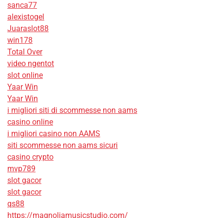
sanca77
alexistogel
Juaraslot88
win178
Total Over
video ngentot
slot online
Yaar Win
Yaar Win
i migliori siti di scommesse non aams
casino online
i migliori casino non AAMS
siti scommesse non aams sicuri
casino crypto
mvp789
slot gacor
slot gacor
qs88
https://magnoliamusicstudio.com/