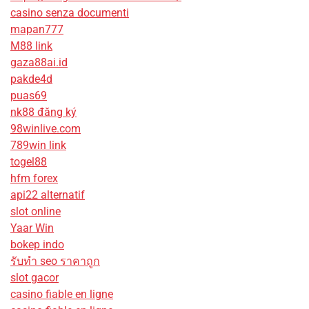
casino senza documenti
mapan777
M88 link
gaza88ai.id
pakde4d
puas69
nk88 đăng ký
98winlive.com
789win link
togel88
hfm forex
api22 alternatif
slot online
Yaar Win
bokep indo
รับทํา seo ราคาถูก
slot gacor
casino fiable en ligne