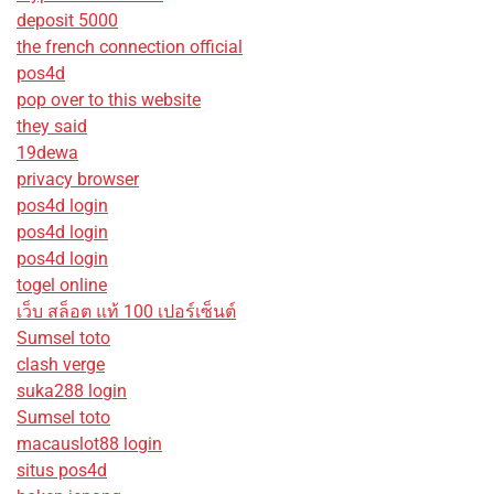
deposit 5000
the french connection official
pos4d
pop over to this website
they said
19dewa
privacy browser
pos4d login
pos4d login
pos4d login
togel online
เว็บ สล็อต แท้ 100 เปอร์เซ็นต์
Sumsel toto
clash verge
suka288 login
Sumsel toto
macauslot88 login
situs pos4d