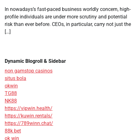
In nowadays’s fast-paced business worldly concern, high-
profile individuals are under more scrutiny and potential
risk than ever before. CEOs, in particular, carry not just the
[…]
Dynamic Blogroll & Sidebar
non gamstop casinos
situs bola
okwin
TG88
NK88
https://vipwin.health/
https://kuwin.rentals/
https://789winn.chat/
88k bet
ok win