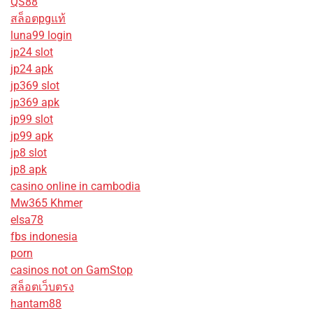
QS88
สล็อตpgแท้
luna99 login
jp24 slot
jp24 apk
jp369 slot
jp369 apk
jp99 slot
jp99 apk
jp8 slot
jp8 apk
casino online in cambodia
Mw365 Khmer
elsa78
fbs indonesia
porn
casinos not on GamStop
สล็อตเว็บตรง
hantam88