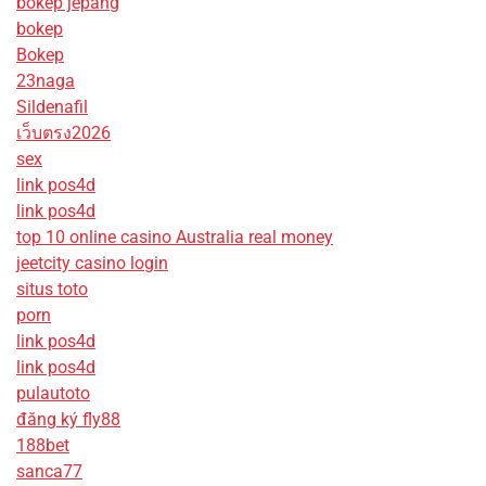
bokep jepang
bokep
Bokep
23naga
Sildenafil
เว็บตรง2026
sex
link pos4d
link pos4d
top 10 online casino Australia real money
jeetcity casino login
situs toto
porn
link pos4d
link pos4d
pulautoto
đăng ký fly88
188bet
sanca77