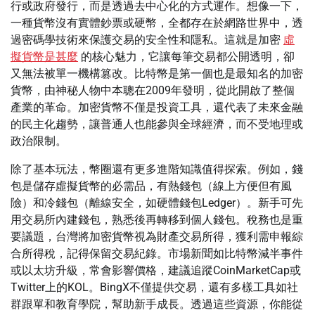
行或政府發行，而是透過去中心化的方式運作。想像一下，
一種貨幣沒有實體鈔票或硬幣，全都存在於網路世界中，透
過密碼學技術來保護交易的安全性和隱私。這就是加密
虛
擬貨幣是甚麼
的核心魅力，它讓每筆交易都公開透明，卻
又無法被單一機構篡改。比特幣是第一個也是最知名的加密
貨幣，由神秘人物中本聰在2009年發明，從此開啟了整個
產業的革命。加密貨幣不僅是投資工具，還代表了未來金融
的民主化趨勢，讓普通人也能參與全球經濟，而不受地理或
政治限制。
除了基本玩法，幣圈還有更多進階知識值得探索。例如，錢
包是儲存虛擬貨幣的必需品，有熱錢包（線上方便但有風
險）和冷錢包（離線安全，如硬體錢包Ledger）。新手可先
用交易所內建錢包，熟悉後再轉移到個人錢包。稅務也是重
要議題，台灣將加密貨幣視為財產交易所得，獲利需申報綜
合所得稅，記得保留交易紀錄。市場新聞如比特幣減半事件
或以太坊升級，常會影響價格，建議追蹤CoinMarketCap或
Twitter上的KOL。BingX不僅提供交易，還有多樣工具如社
群跟單和教育學院，幫助新手成長。透過這些資源，你能從