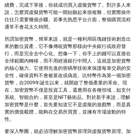
續費，完成下單後，你就成功買入虛擬貨幣了。對許多人來
說，怎麼買虛擬貨幣可能一開始聽起來很複雜，但實際操作
往往只需要幾個步驟。若事先熟悉平台介面，整個購買流程
通常不會花太久時間。
所謂加密貨幣，簡單來說，就是一種利用區塊鏈技術創造出
來的數位資產，它不像傳統貨幣那樣由中央銀行或政府發
行，而是完全去中心化。想像一下，你手上的錢可以直接在
全球範圍內轉移，而不用經過銀行中間人，這就是加密貨幣
的核心魅力。它使用先進的密碼學技術來保護每筆交易的安
全性，確保資料不會被篡改或偽造。比特幣作為第一個加密
貨幣，自2009年誕生以來，就開啟了整個產業的革命。現
在，加密貨幣不僅是投資工具，還應用在各種領域，如支付
系統、智能合約，甚至是NFT藝術品。對於新手來說，理解
加密貨幣是什麼，首先要知道它不是虛擬的遊戲幣，而是真
實的價值載體，能夠在交易所買賣，並擁有市場波動的特
性。
要深入幣圈，就必須理解加密貨幣原理與虛擬貨幣原理。加