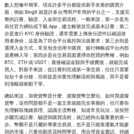
數人想像中簡單。現在許多平台都提供新手友善的購買介
面，例如 BingX 就是許多台灣用戶常用的平台之一，支援完
整的註冊、驗證、入金與交易流程。一般來說，第一步是先
前往官方網站或下載 App，建立帳號並完成基本註冊；第二
步是進行 KYC 身份驗證，通常需要上傳身分證件以確認使
用者身份，這是為了符合平台風控與法規要求；第三步則是
選擇入金方式，常見包含信用卡購買、銀行轉帳或平台內部
資產轉入等；第四步是在交易頁面選擇你想買的幣種，例如
BTC、ETH 或 USDT；最後確認金額與手續費後，就能完成
買入。對新手來說，從註冊到完成第一筆交易，往往只需要
短短十多分鐘，但前提是你要先理解流程與風險，而不是看
到漲幅就衝動下單。
總結來說，加密貨幣是什麼、虛擬貨幣怎麼玩、如何買虛擬
貨幣，這些問題都不是一篇文章就能完全掌握的，但只要你
先理解區塊鏈原理、認識主流幣種、知道常見玩法，並按照
步驟完成註冊、驗證與購買流程，就已經跨出最重要的第一
步。幣圈不是只屬於專業交易員，也不是只能靠運氣才能參
與的市場；只要你願意花時間學習、用合理資金嘗試、持續