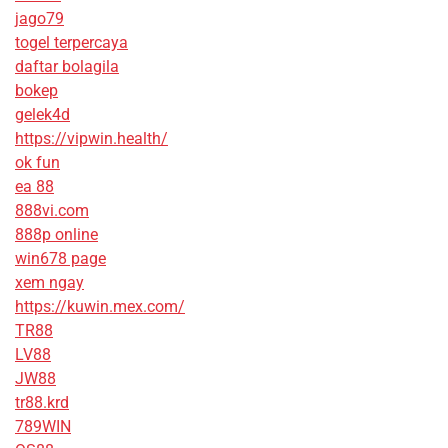
jago79
togel terpercaya
daftar bolagila
bokep
gelek4d
https://vipwin.health/
ok fun
ea 88
888vi.com
888p online
win678 page
xem ngay
https://kuwin.mex.com/
TR88
LV88
JW88
tr88.krd
789WIN