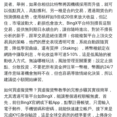
資者。舉例，如果你相信比特幣將因機構採用而升值，就可
以低點買入，高點獲利。另一種是合約交易，透過期貨合約
預測價格走勢，使用槓桿如5倍或20倍來放大收益，但記
住，市場波動大，虧損也會放大。BingX平台特別擅長這類
交易，提供無到期日永續合約，讓你隨時進出。對於不擅長
分析的新手，跟單交易是絕佳選擇：你能複製平台上頂尖交
易員的策略，他們的歷史表現透明可查，系統自動跟隨買
賣，降低學習曲線。還有質押（Staking），將幣種鎖定在
網路中賺取利息，年化收益率可達5-10%，這是低風險的被
動收入方式。無論哪種玩法，風險管理至關重要：設定止損
點、分散投資，不要把所有資金押注單一幣種。幣圈的24/7
運作意味著機會無時不在，但也容易導致情緒化決策，所以
建議從小額開始練習。
如何買虛擬貨幣？買虛擬貨幣教學的完整步驟其實很簡單，
尤其透過可靠平台如BingX，能讓整個過程順暢無虞。首
先，前往BingX官網或下載App，點擊註冊帳號。只需輸入
電子郵件、手機號碼和密碼，就能快速建立帳戶。接下來是
完成KYC身份驗證，這是全球交易所的標準要求，上傳身分