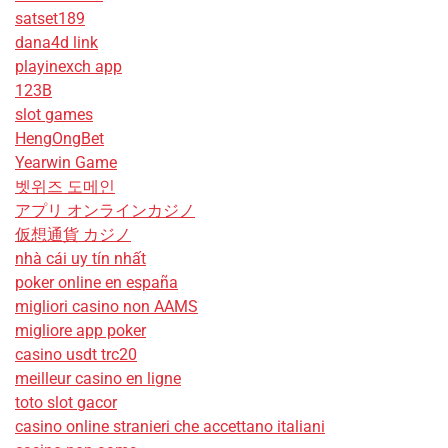
satset189
dana4d link
playinexch app
123B
slot games
HengOngBet
Yearwin Game
벳위즈 도메인
アプリ オンラインカジノ
仮想通貨 カジノ
nhà cái uy tín nhất
poker online en españa
migliori casino non AAMS
migliore app poker
casino usdt trc20
meilleur casino en ligne
toto slot gacor
casino online stranieri che accettano italiani