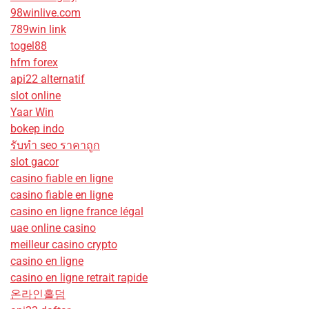
98winlive.com
789win link
togel88
hfm forex
api22 alternatif
slot online
Yaar Win
bokep indo
รับทํา seo ราคาถูก
slot gacor
casino fiable en ligne
casino fiable en ligne
casino en ligne france légal
uae online casino
meilleur casino crypto
casino en ligne
casino en ligne retrait rapide
온라인홀덤