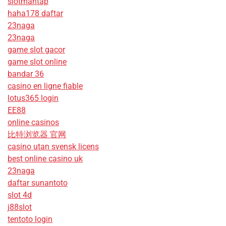
slotmantap
haha178 daftar
23naga
23naga
game slot gacor
game slot online
bandar 36
casino en ligne fiable
lotus365 login
EE88
online casinos
比特浏览器 官网
casino utan svensk licens
best online casino uk
23naga
daftar sunantoto
slot 4d
j88slot
tentoto login