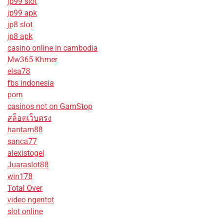
jp99 slot
jp99 apk
jp8 slot
jp8 apk
casino online in cambodia
Mw365 Khmer
elsa78
fbs indonesia
porn
casinos not on GamStop
สล็อตเว็บตรง
hantam88
sanca77
alexistogel
Juaraslot88
win178
Total Over
video ngentot
slot online