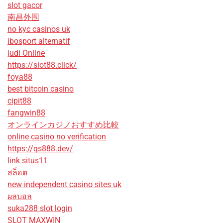
slot gacor
南昌外围
no kyc casinos uk
ibosport alternatif
judi Online
https://slot88.click/
foya88
best bitcoin casino
cipit88
fangwin88
オンラインカジノおすすめ比較
online casino no verification
https://qs888.dev/
link situs11
สล็อต
new independent casino sites uk
ผลบอล
suka288 slot login
SLOT MAXWIN