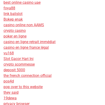
best online casino uae
foya88
link balislot
Bokep enak
casino online non AAMS
crypto casino
poker en ligne
casino en ligne retrait immédiat
casino en ligne france légal
vu168
Slot Gacor Hari Ini
crypto scommesse
deposit 5000
the french connection official
pos4d
pop over to this website
they said
19dewa
privacy browser