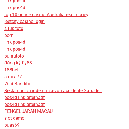
link pos4d
link pos4d
top 10 online casino Australia real money
jeetcity casino login
situs toto
porn
link pos4d
link pos4d
pulautoto
đăng ký fly88
188bet
sanca77
Wild Bandito
Reclamación indemnización accidente Sabadell
pos4d link alternatif
pos4d link alternatif
PENGELUARAN MACAU
slot demo
puas69