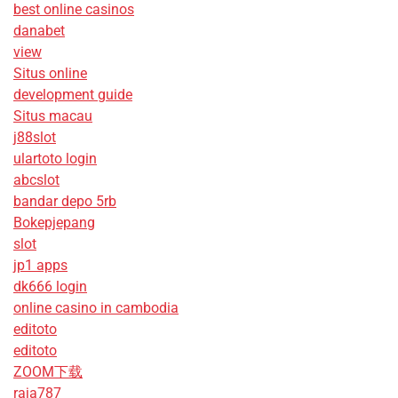
best online casinos
danabet
view
Situs online
development guide
Situs macau
j88slot
ulartoto login
abcslot
bandar depo 5rb
Bokepjepang
slot
jp1 apps
dk666 login
online casino in cambodia
editoto
editoto
ZOOM下载
raja787