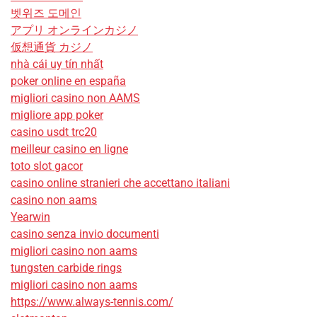
벳위즈 도메인
アプリ オンラインカジノ
仮想通貨 カジノ
nhà cái uy tín nhất
poker online en españa
migliori casino non AAMS
migliore app poker
casino usdt trc20
meilleur casino en ligne
toto slot gacor
casino online stranieri che accettano italiani
casino non aams
Yearwin
casino senza invio documenti
migliori casino non aams
tungsten carbide rings
migliori casino non aams
https://www.always-tennis.com/