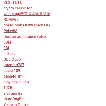
SESETOTO
crypto casino top
whatsapp网页版多设备登录
ROMA99
bokep mahasiswi indonesia
Poker88
Best air admittance valve
88M
88I
linkasu
DELTA575
totomart787
satset189
dana4d link
playinexch app
123B
slot games
HengOngBet
Yearwin Game