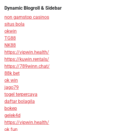
Dynamic Blogroll & Sidebar
non gamstop casinos
situs bola
okwin
TG88
NK88
https://vipwin.health/
https://kuwin.rentals/
https://789winn.chat/
88k bet
ok win
jago79
togel terpercaya
daftar bolagila
bokep
gelek4d
https://vipwin.health/
ok fun