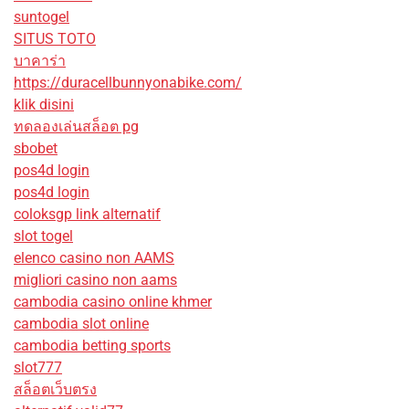
suntogel
SITUS TOTO
บาคาร่า
https://duracellbunnyonabike.com/
klik disini
ทดลองเล่นสล็อต pg
sbobet
pos4d login
pos4d login
coloksgp link alternatif
slot togel
elenco casino non AAMS
migliori casino non aams
cambodia casino online khmer
cambodia slot online
cambodia betting sports
slot777
สล็อตเว็บตรง