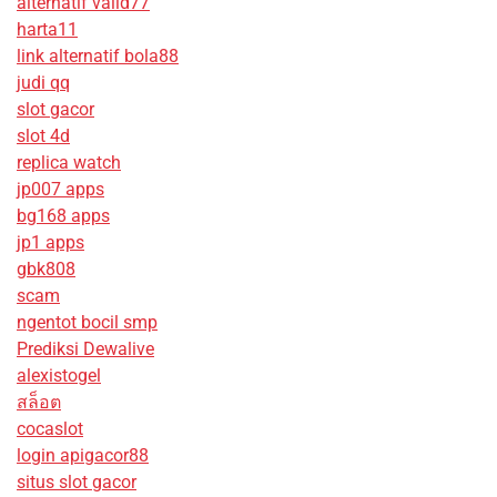
alternatif valid77
harta11
link alternatif bola88
judi qq
slot gacor
slot 4d
replica watch
jp007 apps
bg168 apps
jp1 apps
gbk808
scam
ngentot bocil smp
Prediksi Dewalive
alexistogel
สล็อต
cocaslot
login apigacor88
situs slot gacor