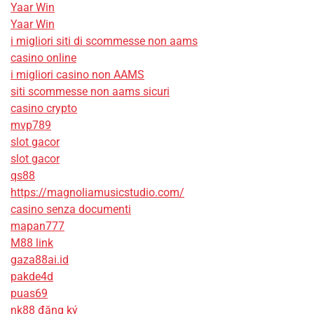
Yaar Win
Yaar Win
i migliori siti di scommesse non aams
casino online
i migliori casino non AAMS
siti scommesse non aams sicuri
casino crypto
mvp789
slot gacor
slot gacor
qs88
https://magnoliamusicstudio.com/
casino senza documenti
mapan777
M88 link
gaza88ai.id
pakde4d
puas69
nk88 đăng ký