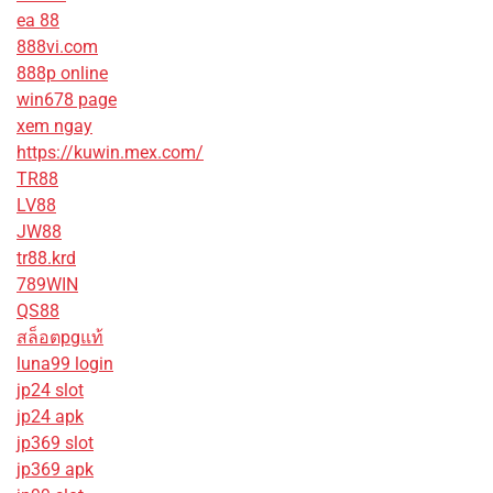
ea 88
888vi.com
888p online
win678 page
xem ngay
https://kuwin.mex.com/
TR88
LV88
JW88
tr88.krd
789WIN
QS88
สล็อตpgแท้
luna99 login
jp24 slot
jp24 apk
jp369 slot
jp369 apk