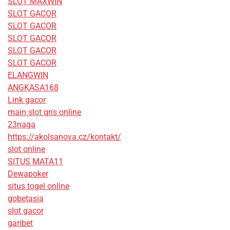
SLOT MAXWIN
SLOT GACOR
SLOT GACOR
SLOT GACOR
SLOT GACOR
SLOT GACOR
ELANGWIN
ANGKASA168
Link gacor
main slot qris online
23naga
https://akolsanova.cz/kontakt/
slot online
SITUS MATA11
Dewapoker
situs togel online
gobetasia
slot gacor
garibet