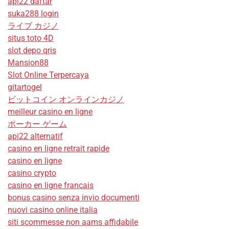
api22 daftar
suka288 login
ライブ カジノ
situs toto 4D
slot depo qris
Mansion88
Slot Online Terpercaya
gitartogel
ビットコイン オンラインカジノ
meilleur casino en ligne
ポーカー ゲーム
api22 alternatif
casino en ligne retrait rapide
casino en ligne
casino crypto
casino en ligne francais
bonus casino senza invio documenti
nuovi casino online italia
siti scommesse non aams affidabile