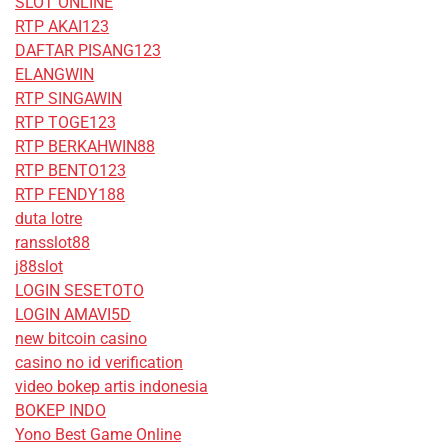
SLOT ONLINE
RTP AKAI123
DAFTAR PISANG123
ELANGWIN
RTP SINGAWIN
RTP TOGE123
RTP BERKAHWIN88
RTP BENTO123
RTP FENDY188
duta lotre
ransslot88
j88slot
LOGIN SESETOTO
LOGIN AMAVI5D
new bitcoin casino
casino no id verification
video bokep artis indonesia
BOKEP INDO
Yono Best Game Online