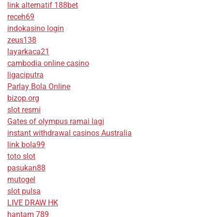
link alternatif 188bet
receh69
indokasino login
zeus138
layarkaca21
cambodia online casino
ligaciputra
Parlay Bola Online
bizop.org
slot resmi
Gates of olympus ramai lagi
instant withdrawal casinos Australia
link bola99
toto slot
pasukan88
mutogel
slot pulsa
LIVE DRAW HK
hantam 789