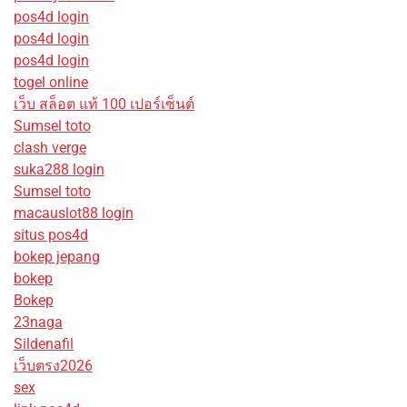
pos4d login
pos4d login
pos4d login
togel online
เว็บ สล็อต แท้ 100 เปอร์เซ็นต์
Sumsel toto
clash verge
suka288 login
Sumsel toto
macauslot88 login
situs pos4d
bokep jepang
bokep
Bokep
23naga
Sildenafil
เว็บตรง2026
sex