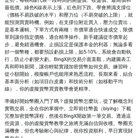
走勢，每根K線代表一段時間的開盤價、收盤價、最高價和
最低價。綠色K線表示上漲，紅色則下跌。學會辨識支撐位
（價格不易跌破的水平）和壓力位（不易突破的上限），就
能預測買賣時機。例如，在支撐位附近買入，壓力位賣出，
是基本邏輯。下單方式有兩種：市價單適合快速成交，限價
單則讓你指定價格，適合精準操作。新手建議從市價單起
步，避免錯過機會。止損設定是保護本金的利器：無論多看
好一個幣種，都要預設虧損上限，如5-10%，系統會自動執
行，防止小虧變大虧。BingX的交易介面直觀，內建圖表工
具和即時新聞，讓你輕鬆實踐加密貨幣如何交易。練習時，
從小額開始，模擬帳戶也能用來熟悉流程。長期來看，結合
基本面分析（如項目白皮書）和技術分析（如移動平均
線），你的虛擬貨幣買賣教學會更精準。
準備好開始幣圈入門了嗎？虛擬貨幣怎麼玩，從了解概念到
實戰交易，全在你的掌握中。立即前往幣盈（biying）下載
完整加密貨幣課程，然後在BingX開啟第一筆交易。透過這
些資源，你的虛擬貨幣教學之旅將充滿自信與收穫。幣圈充
滿機會，但也考驗耐心與紀律，祝你投資順利，早日實現財