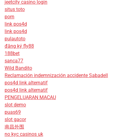
jeetcity casino login
situs toto
porn
link pos4d
link pos4d
pulautoto
đăng ký fly88
188bet
sanca77
Wild Bandito
Reclamación indemnización accidente Sabadell
pos4d link alternatif
pos4d link alternatif
PENGELUARAN MACAU
slot demo
puas69
slot gacor
南昌外围
no kyc casinos uk