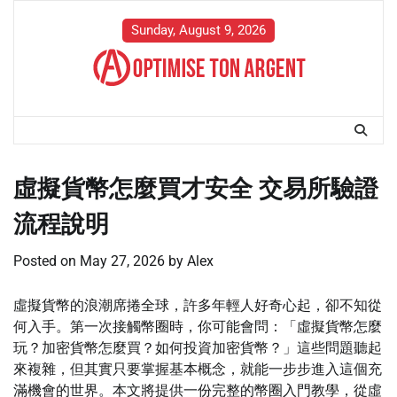
Skip
to
Sunday, August 9, 2026
content
虛擬貨幣怎麼買才安全 交易所驗證
流程說明
Posted on
May 27, 2026
by
Alex
虛擬貨幣的浪潮席捲全球，許多年輕人好奇心起，卻不知從
何入手。第一次接觸幣圈時，你可能會問：「虛擬貨幣怎麼
玩？加密貨幣怎麼買？如何投資加密貨幣？」這些問題聽起
來複雜，但其實只要掌握基本概念，就能一步步進入這個充
滿機會的世界。本文將提供一份完整的幣圈入門教學，從虛