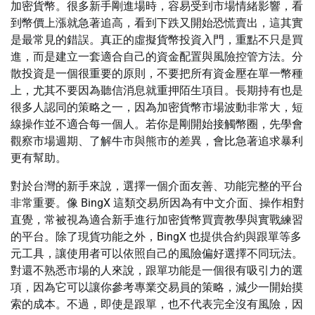
加密貨幣。很多新手剛進場時，容易受到市場情緒影響，看
到幣價上漲就急著追高，看到下跌又開始恐慌賣出，這其實
是最常見的錯誤。真正的虛擬貨幣投資入門，重點不只是買
進，而是建立一套適合自己的資金配置與風險控管方法。分
散投資是一個很重要的原則，不要把所有資金壓在單一幣種
上，尤其不要因為聽信消息就重押陌生項目。長期持有也是
很多人認同的策略之一，因為加密貨幣市場波動非常大，短
線操作並不適合每一個人。若你是剛開始接觸幣圈，先學會
觀察市場週期、了解牛市與熊市的差異，會比急著追求暴利
更有幫助。
對於台灣的新手來說，選擇一個介面友善、功能完整的平台
非常重要。像 BingX 這類交易所因為有中文介面、操作相對
直覺，常被視為適合新手進行加密貨幣買賣教學與實戰練習
的平台。除了現貨功能之外，BingX 也提供合約與跟單等多
元工具，讓使用者可以依照自己的風險偏好選擇不同玩法。
對還不熟悉市場的人來說，跟單功能是一個很有吸引力的選
項，因為它可以讓你參考專業交易員的策略，減少一開始摸
索的成本。不過，即使是跟單，也不代表完全沒有風險，因