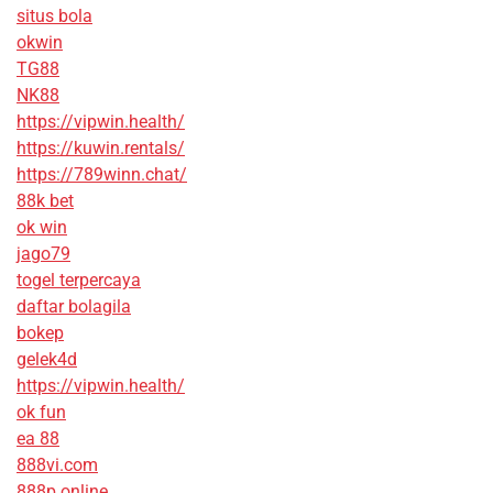
situs bola
okwin
TG88
NK88
https://vipwin.health/
https://kuwin.rentals/
https://789winn.chat/
88k bet
ok win
jago79
togel terpercaya
daftar bolagila
bokep
gelek4d
https://vipwin.health/
ok fun
ea 88
888vi.com
888p online