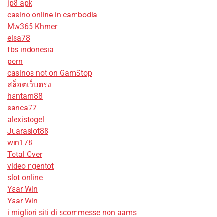
jp8 apk
casino online in cambodia
Mw365 Khmer
elsa78
fbs indonesia
porn
casinos not on GamStop
สล็อตเว็บตรง
hantam88
sanca77
alexistogel
Juaraslot88
win178
Total Over
video ngentot
slot online
Yaar Win
Yaar Win
i migliori siti di scommesse non aams