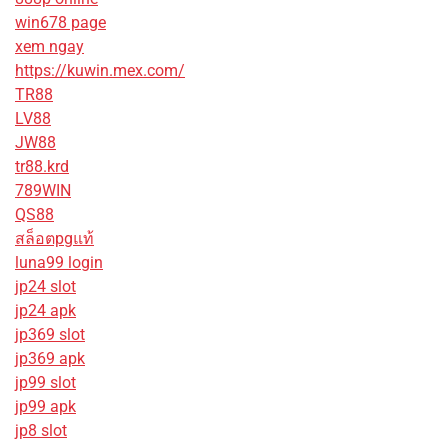
win678 page
xem ngay
https://kuwin.mex.com/
TR88
LV88
JW88
tr88.krd
789WIN
QS88
สล็อตpgแท้
luna99 login
jp24 slot
jp24 apk
jp369 slot
jp369 apk
jp99 slot
jp99 apk
jp8 slot