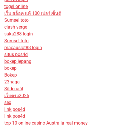
togel online
เว็บ สล็อต แท้ 100 เปอร์เซ็นต์
Sumsel toto
clash verge
suka288 login
Sumsel toto
macauslot88 login
situs pos4d
bokep jepang
bokep
Bokep
23naga
Sildenafil
เว็บตรง2026
sex
link pos4d
link pos4d
top 10 online casino Australia real money