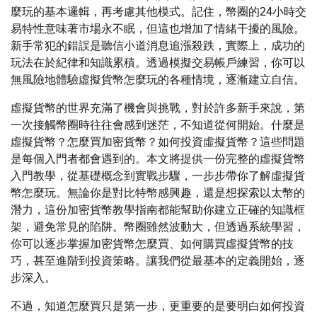
麼玩的基本邏輯，再考慮其他模式。記住，幣圈的24小時交
易特性意味著市場永不眠，但這也增加了情緒干擾的風險。
新手常犯的錯誤是聽信小道消息追漲殺跌，實際上，成功的
玩法在於紀律和知識累積。透過模擬交易帳戶練習，你可以
無風險地體驗虛擬貨幣怎麼玩的各種情境，逐漸建立自信。
虛擬貨幣的世界充滿了機會與挑戰，對於許多新手來說，第
一次接觸幣圈時往往會感到迷茫，不知道從何開始。什麼是
虛擬貨幣？怎麼買加密貨幣？如何投資虛擬貨幣？這些問題
是每個入門者都會遇到的。本文將提供一份完整的虛擬貨幣
入門教學，從基礎概念到實戰步驟，一步步帶你了解虛擬貨
幣怎麼玩。無論你是對比特幣感興趣，還是想探索以太幣的
潛力，這份加密貨幣教學指南都能幫助你建立正確的知識框
架，避免常見的陷阱。幣圈雖然波動大，但透過系統學習，
你可以逐步掌握加密貨幣怎麼買、如何購買虛擬貨幣的技
巧，甚至進階到投資策略。讓我們從最基本的定義開始，逐
步深入。
不過，知道怎麼買只是第一步，更重要的是要明白如何投資