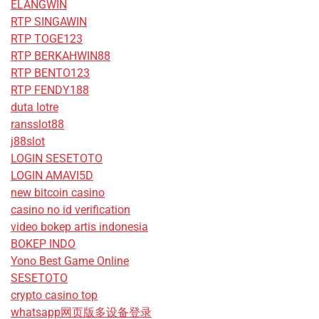
ELANGWIN
RTP SINGAWIN
RTP TOGE123
RTP BERKAHWIN88
RTP BENTO123
RTP FENDY188
duta lotre
ransslot88
j88slot
LOGIN SESETOTO
LOGIN AMAVI5D
new bitcoin casino
casino no id verification
video bokep artis indonesia
BOKEP INDO
Yono Best Game Online
SESETOTO
crypto casino top
whatsapp网页版多设备登录