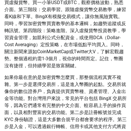
買虛擬貨幣。買一小筆USDT或BTC，觀察價格波動，熟悉
介面。第三階段：交易學習。跟隨虛擬貨幣交易教學，練習
看K線和下單。BingX有模擬交易模式，讓你無風險實戰。
同時，學習加密貨幣買賣教學的基本邏輯，如趨勢追蹤或反
轉訊號。第四階段：策略進階。深入虛擬貨幣投資教學，學
習資金管理，如凱利公式分配資金，或使用DCA（Dollar-
Cost Averaging）定投策略，在市場低點平均買入。同時，
關注新聞來源如CoinMarketCap或Twitter大V，了解宏觀趨
勢。整個過程約需1-3個月，視你的時間而定。記住，幣圈
沒有捷徑，但持續學習是致富關鍵。
如果你最在意的是加密貨幣怎麼買，那整個流程其實不複
雜。第一步是選擇交易所，這是進入幣圈的起點。交易所就
像你的數位證券戶，負責提供買賣幣種、資產管理、入金出
金等功能。對台灣用戶來說，常見的平台包括 BingX 交易所
等，因為它們通常有完整的中文介面、較容易上手的操作頁
面，以及相對豐富的交易功能。第二步是註冊帳號並完成
KYC 身份驗證，這是大多數合規平台都會要求的程序。第三
步是入金，可以透過銀行轉帳、信用卡或其他支付方式將資