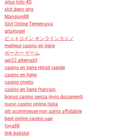
situs toto 4D
slot depo qris
Mansion88
Slot Online Terpercaya
gitartogel
ビットコイン オンラインカジノ
meilleur casino en ligne
ポーカー ゲーム
api22 alternatif
casino en ligne retrait rapide
casino en ligne
casino crypto
casino en ligne francais
bonus casino senza invio documenti
nuovi casino online italia
siti scommesse non aams affidabile
best online casino uae
foya88
link balislot