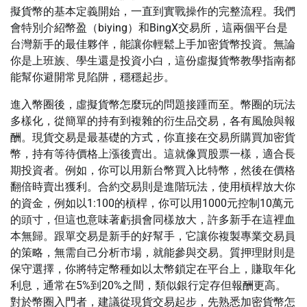
擬貨幣的基本定義開始，一直到實戰操作的完整流程。我們
會特別介紹幣盈（biying）和BingX交易所，這兩個平台是
台灣新手的最佳夥伴，能讓你輕鬆上手加密貨幣投資。無論
你是上班族、學生還是投資小白，這份虛擬貨幣教學指南都
能幫你避開常見陷阱，穩穩起步。
進入幣圈後，虛擬貨幣怎麼玩的問題接踵而至。幣圈的玩法
多樣化，從簡單的持有到複雜的衍生品交易，各有風險與報
酬。現貨交易是最基礎的方式，你直接在交易所購買加密貨
幣，持有等待價格上漲後賣出。這就像買股票一樣，適合長
期投資者。例如，你可以用新台幣買入比特幣，然後在價格
翻倍時賣出獲利。合約交易則是進階玩法，使用槓桿放大你
的資金，例如以1:100的槓桿，你可以用1000元控制10萬元
的頭寸，但這也意味著虧損會同樣放大，許多新手在這裡血
本無歸。跟單交易是新手的好幫手，它讓你複製專業交易員
的策略，無需自己分析市場，就能參與交易。質押理財則是
保守選擇，你將特定幣種如以太幣鎖定在平台上，賺取年化
利息，通常在5%到20%之間，類似銀行定存但報酬更高。
對於幣圈入門者，建議從現貨交易起步，先熟悉加密貨幣怎