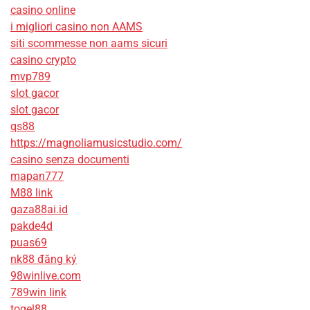
casino online
i migliori casino non AAMS
siti scommesse non aams sicuri
casino crypto
mvp789
slot gacor
slot gacor
qs88
https://magnoliamusicstudio.com/
casino senza documenti
mapan777
M88 link
gaza88ai.id
pakde4d
puas69
nk88 đăng ký
98winlive.com
789win link
togel88