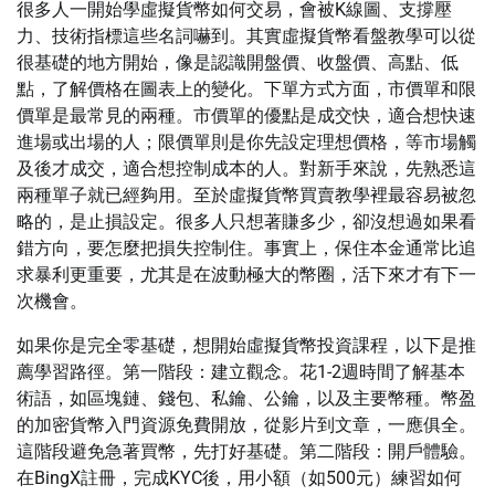
很多人一開始學虛擬貨幣如何交易，會被K線圖、支撐壓
力、技術指標這些名詞嚇到。其實虛擬貨幣看盤教學可以從
很基礎的地方開始，像是認識開盤價、收盤價、高點、低
點，了解價格在圖表上的變化。下單方式方面，市價單和限
價單是最常見的兩種。市價單的優點是成交快，適合想快速
進場或出場的人；限價單則是你先設定理想價格，等市場觸
及後才成交，適合想控制成本的人。對新手來說，先熟悉這
兩種單子就已經夠用。至於虛擬貨幣買賣教學裡最容易被忽
略的，是止損設定。很多人只想著賺多少，卻沒想過如果看
錯方向，要怎麼把損失控制住。事實上，保住本金通常比追
求暴利更重要，尤其是在波動極大的幣圈，活下來才有下一
次機會。
如果你是完全零基礎，想開始虛擬貨幣投資課程，以下是推
薦學習路徑。第一階段：建立觀念。花1-2週時間了解基本
術語，如區塊鏈、錢包、私鑰、公鑰，以及主要幣種。幣盈
的加密貨幣入門資源免費開放，從影片到文章，一應俱全。
這階段避免急著買幣，先打好基礎。第二階段：開戶體驗。
在BingX註冊，完成KYC後，用小額（如500元）練習如何