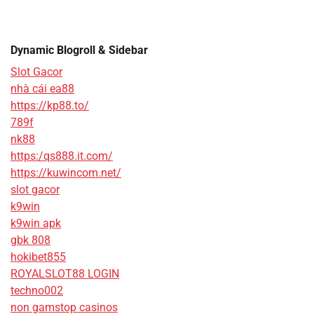
Dynamic Blogroll & Sidebar
Slot Gacor
nhà cái ea88
https://kp88.to/
789f
nk88
https:/qs888.it.com/
https://kuwincom.net/
slot gacor
k9win
k9win apk
gbk 808
hokibet855
ROYALSLOT88 LOGIN
techno002
non gamstop casinos