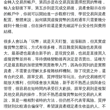
金轉入交易所帳戶。第四步是在交易頁面選擇想買的幣種，
輸入金額後下單。第五步則是完成交易後，資產會顯示在你
的帳戶中，你就可以開始進一步觀察行情、學習交易與資產
配置。整體來說，如何購買虛擬貨幣的流程通常只需要幾分
鐘到十幾分鐘，但在操作前還是要先確認平台安全性與費用
結構。
很多人會以為「玩幣」就是天天盯盤、追漲殺跌，但其實虛
擬貨幣怎麼玩，方式有很多種，而且難度與風險也差異很
大。最基礎也最適合新手的，是現貨交易，也就是直接買入
虛擬貨幣並持有，等待價格變動後再決定是否賣出。這種方
式是最直觀的加密貨幣買賣教學入門，因為你買到的是實際
資產，不需要去理解太多複雜槓桿機制。除了現貨之外，還
有合約交易、跟單交易、質押理財等玩法。合約交易雖然可
能放大獲利，但同樣會放大風險，新手若不熟悉止損與倉位
管理，很容易在短時間內承受巨大虧損。跟單交易則是複製
其他交易員的操作，對於不熟悉虛擬貨幣如何交易的人來
說，算是一種相對省時的方法，但仍然不代表零風險。質押
理財則比較適合偏保守、希望讓資產穩定產生收益的人。不