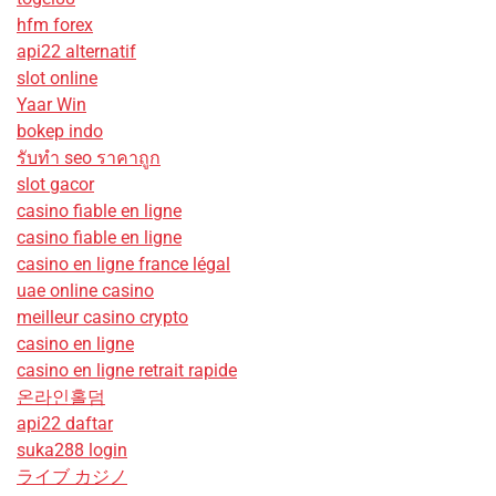
hfm forex
api22 alternatif
slot online
Yaar Win
bokep indo
รับทํา seo ราคาถูก
slot gacor
casino fiable en ligne
casino fiable en ligne
casino en ligne france légal
uae online casino
meilleur casino crypto
casino en ligne
casino en ligne retrait rapide
온라인홀덤
api22 daftar
suka288 login
ライブ カジノ