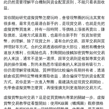
此仍然需要理解平台機制與資金配置原則，不能只看表面收
益。
當你開始研究虛擬貨幣怎麼玩時，會發現幣圈的玩法其實有
很多種。最常見也最適合新手的，是現貨交易，也就是先把
虛擬貨幣買進來，持有一段時間，等價格上漲後再賣出，賺
取價差。這種方式最直觀，也最符合新手對「投資加密貨
幣」的理解。除了現貨之外，還有合約交易、跟單交易與質
押理財等方式。合約交易透過槓桿放大部位，雖然有機會快
速放大獲利，但風險也高，對剛開始接觸加密貨幣如何交易
的人來說，通常不是第一選擇。跟單交易則是複製專業交易
員的操作策略，對尚未熟悉市場節奏的人來說很有吸引力，
但仍需理解背後風險。質押理財比較偏向長期持有者，透過
鎖倉或質押特定幣種來獲取收益，適合偏保守型的資金配置
方式。若你是第一次進入幣圈，最建議先從現貨交易開始，
先學會虛擬貨幣怎麼買，再慢慢擴充到更進階的交易方式。
虛擬貨幣如何交易？這是從買賣轉向專業的關鍵一步。虛擬
貨幣交易教學從看盤開始：使用K線圖（蠟燭圖）觀察價格