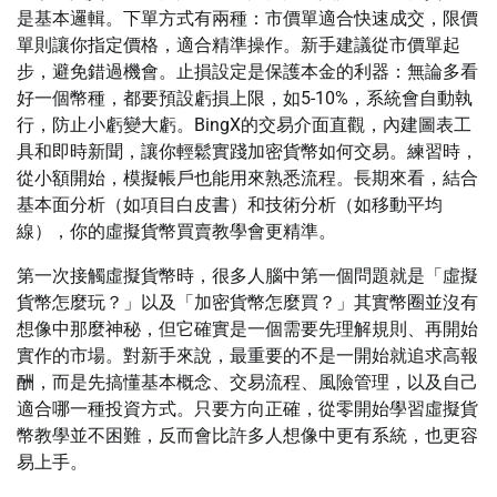
是基本邏輯。下單方式有兩種：市價單適合快速成交，限價
單則讓你指定價格，適合精準操作。新手建議從市價單起
步，避免錯過機會。止損設定是保護本金的利器：無論多看
好一個幣種，都要預設虧損上限，如5-10%，系統會自動執
行，防止小虧變大虧。BingX的交易介面直觀，內建圖表工
具和即時新聞，讓你輕鬆實踐加密貨幣如何交易。練習時，
從小額開始，模擬帳戶也能用來熟悉流程。長期來看，結合
基本面分析（如項目白皮書）和技術分析（如移動平均
線），你的虛擬貨幣買賣教學會更精準。
第一次接觸虛擬貨幣時，很多人腦中第一個問題就是「虛擬
貨幣怎麼玩？」以及「加密貨幣怎麼買？」其實幣圈並沒有
想像中那麼神秘，但它確實是一個需要先理解規則、再開始
實作的市場。對新手來說，最重要的不是一開始就追求高報
酬，而是先搞懂基本概念、交易流程、風險管理，以及自己
適合哪一種投資方式。只要方向正確，從零開始學習虛擬貨
幣教學並不困難，反而會比許多人想像中更有系統，也更容
易上手。