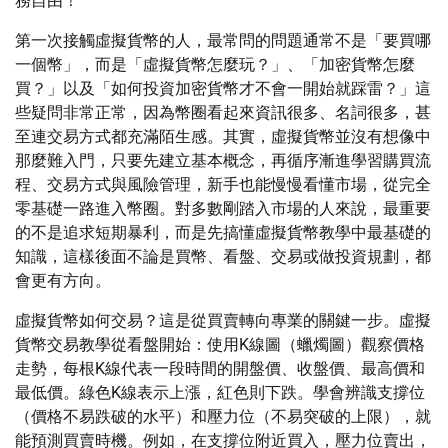
務自由！
第一次接觸虛擬貨幣的人，最常問的問題通常不是「要買哪
一個幣」，而是「虛擬貨幣怎麼玩？」、「加密貨幣怎麼
買？」以及「如何投資加密貨幣才不會一開始就踩雷？」這
些疑問非常正常，因為幣圈看起來資訊很多、名詞很多，甚
至連交易方式都充滿陌生感。其實，虛擬貨幣並沒有想像中
那麼難入門，只要先建立基本概念，再循序漸進學習購買流
程、交易方式與風險管理，新手也能慢慢看懂市場，從完全
零基礎一路進入幣圈。對多數剛踏入市場的人來說，最重要
的不是追求短期暴利，而是先搞懂虛擬貨幣教學中最基礎的
知識，這樣後面不論是買幣、看盤、交易或做投資規劃，都
會更有方向。
虛擬貨幣如何交易？這是從買賣轉向專業的關鍵一步。虛擬
貨幣交易教學從看盤開始：使用K線圖（蠟燭圖）觀察價格
走勢，每根K線代表一段時間的開盤價、收盤價、最高價和
最低價。綠色K線表示上漲，紅色則下跌。學會辨識支撐位
（價格不易跌破的水平）和壓力位（不易突破的上限），就
能預測買賣時機。例如，在支撐位附近買入，壓力位賣出，