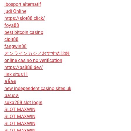
ibosport alternatif
judi Online
https://slot88.click/
foya88
best bitcoin casino
cipit88
fangwin88
オンラインカジノおすすめ比較
online casino no verification
https://qs888.dev/
link situs11
สล็อต
new independent casino sites uk
ผลบอล
suka288 slot login
SLOT MAXWIN
SLOT MAXWIN
SLOT MAXWIN
SLOT MAXWIN