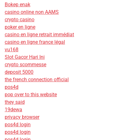
Bokep enak
casino online non AAMS
crypto casino
poker en ligne
casino en ligne retrait immédiat
casino en ligne france légal
vu168
Slot Gacor Hari Ini
crypto scommesse
deposit 5000
the french connection official
pos4d
pop over to this website
they said
19dewa
privacy browser
pos4d login
pos4d login
pos4d login