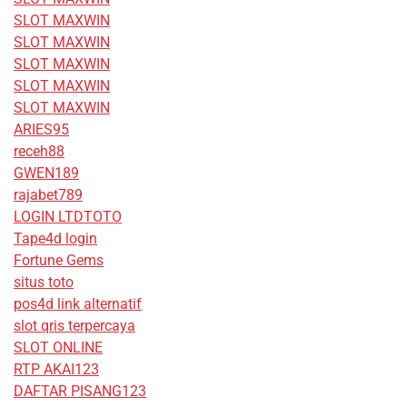
SLOT MAXWIN
SLOT MAXWIN
SLOT MAXWIN
SLOT MAXWIN
SLOT MAXWIN
ARIES95
receh88
GWEN189
rajabet789
LOGIN LTDTOTO
Tape4d login
Fortune Gems
situs toto
pos4d link alternatif
slot qris terpercaya
SLOT ONLINE
RTP AKAI123
DAFTAR PISANG123