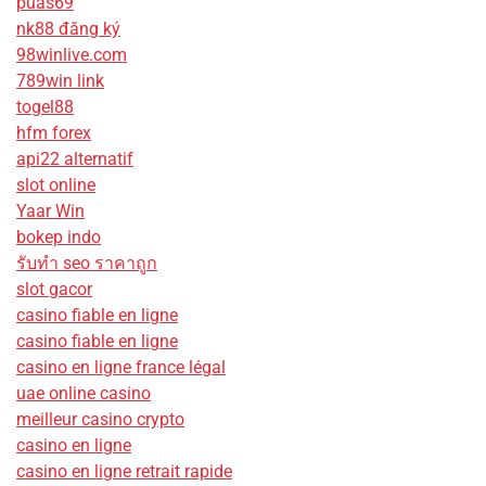
puas69
nk88 đăng ký
98winlive.com
789win link
togel88
hfm forex
api22 alternatif
slot online
Yaar Win
bokep indo
รับทํา seo ราคาถูก
slot gacor
casino fiable en ligne
casino fiable en ligne
casino en ligne france légal
uae online casino
meilleur casino crypto
casino en ligne
casino en ligne retrait rapide