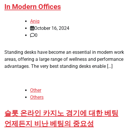
In Modern Offices
Aniq
October 16, 2024
0
Standing desks have become an essential in modern work
areas, offering a large range of wellness and performance
advantages. The very best standing desks enable […]
Other
Others
슬롯 온라인 카지노 경기에 대한 베팅
언제든지 비난 베팅의 중요성