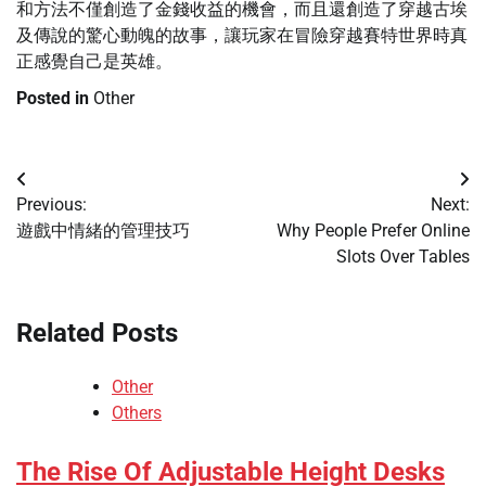
和方法不僅創造了金錢收益的機會，而且還創造了穿越古埃
及傳說的驚心動魄的故事，讓玩家在冒險穿越賽特世界時真
正感覺自己是英雄。
Posted in
Other
Post
Previous:
Next:
navigation
遊戲中情緒的管理技巧
Why People Prefer Online
Slots Over Tables
Related Posts
Other
Others
The Rise Of Adjustable Height Desks