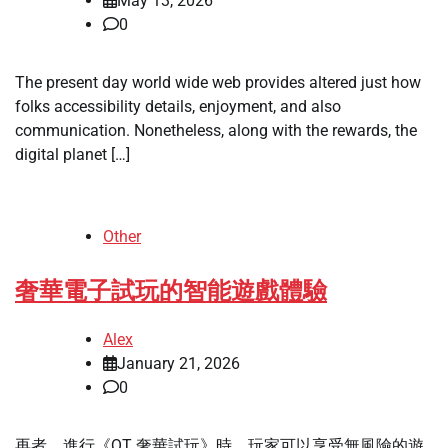
May 13, 2026
0
The present day world wide web provides altered just how
folks accessibility details, enjoyment, and also
communication. Nonetheless, along with the rewards, the
digital planet […]
Other
奢華電子試玩的智能遊戲體驗
Alex
January 21, 2026
0
再者，進行《QT 奢華試玩》時，玩家可以享受無風險的遊