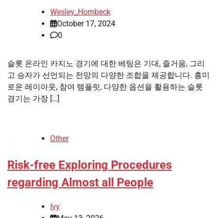
Wesley_Hornbeck
October 17, 2024
0
슬롯 온라인 카지노 경기에 대한 베팅은 기대, 즐거움, 그리
고 승자가 선언되는 전망의 다양한 조합을 제공합니다. 흥미
로운 레이아웃, 참여 템플릿, 다양한 옵션을 활용하는 슬롯
경기는 가장 […]
Other
Risk-free Exploring Procedures
regarding Almost all People
Ivy