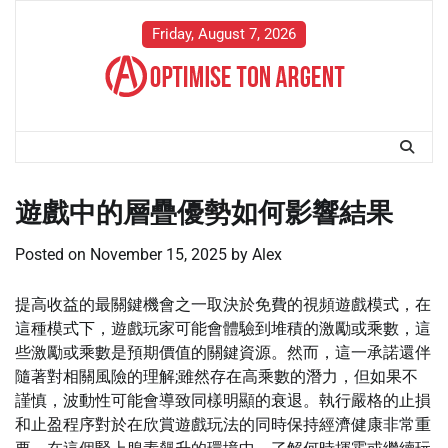
Skip
to
Friday, August 7, 2026
content
遊戲中的層疊優勢如何影響結果
Posted on
November 15, 2025
by
Alex
提高收益的最關鍵機會之一取決於免費的視頻遊戲模式，在
這種模式下，遊戲玩家可能會體驗到堆積的激勵或乘數，這
些激勵或乘數是預期價值的關鍵資源。然而，這一承諾還伴
隨著對相關風險的理解;雖然存在高乘數的潛力，但如果不
謹慎，波動性可能會導致同樣明顯的衰退。執行嚴格的止損
和止盈程序對於在欣賞遊戲玩法的同時保持經濟健康非常重