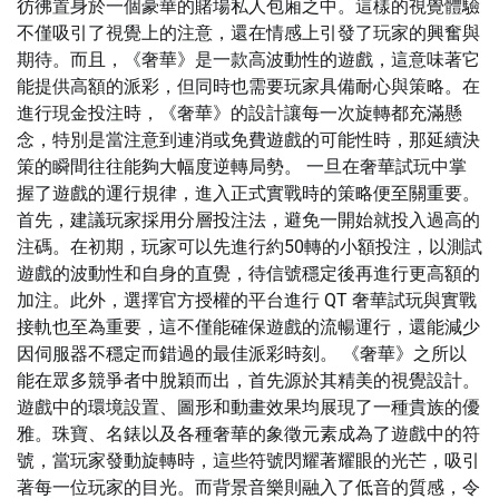
彷彿置身於一個豪華的賭場私人包廂之中。這樣的視覺體驗
不僅吸引了視覺上的注意，還在情感上引發了玩家的興奮與
期待。而且，《奢華》是一款高波動性的遊戲，這意味著它
能提供高額的派彩，但同時也需要玩家具備耐心與策略。在
進行現金投注時，《奢華》的設計讓每一次旋轉都充滿懸
念，特別是當注意到連消或免費遊戲的可能性時，那延續決
策的瞬間往往能夠大幅度逆轉局勢。 一旦在奢華試玩中掌
握了遊戲的運行規律，進入正式實戰時的策略便至關重要。
首先，建議玩家採用分層投注法，避免一開始就投入過高的
注碼。在初期，玩家可以先進行約50轉的小額投注，以測試
遊戲的波動性和自身的直覺，待信號穩定後再進行更高額的
加注。此外，選擇官方授權的平台進行 QT 奢華試玩與實戰
接軌也至為重要，這不僅能確保遊戲的流暢運行，還能減少
因伺服器不穩定而錯過的最佳派彩時刻。 《奢華》之所以
能在眾多競爭者中脫穎而出，首先源於其精美的視覺設計。
遊戲中的環境設置、圖形和動畫效果均展現了一種貴族的優
雅。珠寶、名錶以及各種奢華的象徵元素成為了遊戲中的符
號，當玩家發動旋轉時，這些符號閃耀著耀眼的光芒，吸引
著每一位玩家的目光。而背景音樂則融入了低音的質感，令