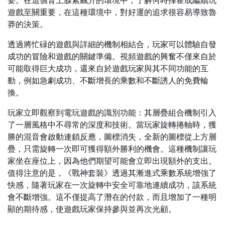
要。在這個腎上腺素飆升的環境中，了解何時揮霍或繼續玩
遊戲至關重要，在這種環境中，對好運的追求很容易導致魯
莽的決策。
透過將忙碌的遊戲與詳細的機制相結合，玩家可以體驗自發
成功的冒險和遊戲的關鍵準備。視頻遊戲的興奮不僅來自於
可能取得巨大成功，還來自於遊戲玩家與其不同功能的互
動，例如急劇成功、不斷增長的乘數和不斷誘人的免費輪
換。
玩家立即觀察到電玩遊戲的識別功能：其層疊組合機制引入
了一層風格中不尋常的深度和技術。當玩家旋轉捲軸時，獲
勝的混音會啟動連鎖反應，圖標消失，全新的圖標從上方層
疊，只需旋轉一次即可獲得額外勝利的機會。這種機制讓玩
家坐在座位上，因為他們期望可能會立即出現額外的支出。
值得注意的是，《戰神套裝》透過其漸進式乘數系統增強了
快感，隨著玩家在一次旋轉中安全可靠地連續成功，該系統
會不斷增強。這不僅提高了潛在的付款，而且增加了一種明
顯的期待感，使遊戲玩家保持參與並再次光顧。