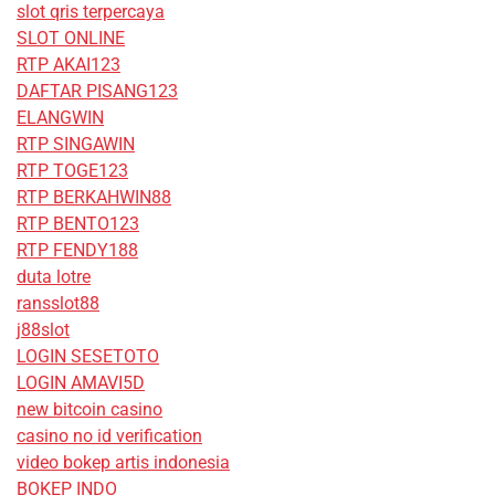
slot qris terpercaya
SLOT ONLINE
RTP AKAI123
DAFTAR PISANG123
ELANGWIN
RTP SINGAWIN
RTP TOGE123
RTP BERKAHWIN88
RTP BENTO123
RTP FENDY188
duta lotre
ransslot88
j88slot
LOGIN SESETOTO
LOGIN AMAVI5D
new bitcoin casino
casino no id verification
video bokep artis indonesia
BOKEP INDO