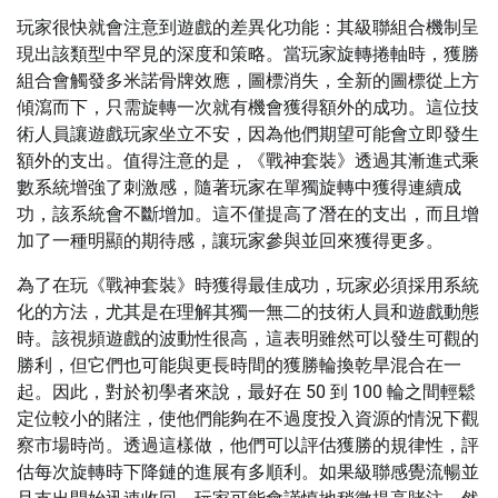
玩家很快就會注意到遊戲的差異化功能：其級聯組合機制呈
現出該類型中罕見的深度和策略。當玩家旋轉捲軸時，獲勝
組合會觸發多米諾骨牌效應，圖標消失，全新的圖標從上方
傾瀉而下，只需旋轉一次就有機會獲得額外的成功。這位技
術人員讓遊戲玩家坐立不安，因為他們期望可能會立即發生
額外的支出。值得注意的是，《戰神套裝》透過其漸進式乘
數系統增強了刺激感，隨著玩家在單獨旋轉中獲得連續成
功，該系統會不斷增加。這不僅提高了潛在的支出，而且增
加了一種明顯的期待感，讓玩家參與並回來獲得更多。
為了在玩《戰神套裝》時獲得最佳成功，玩家必須採用系統
化的方法，尤其是在理解其獨一無二的技術人員和遊戲動態
時。該視頻遊戲的波動性很高，這表明雖然可以發生可觀的
勝利，但它們也可能與更長時間的獲勝輪換乾旱混合在一
起。因此，對於初學者來說，最好在 50 到 100 輪之間輕鬆
定位較小的賭注，使他們能夠在不過度投入資源的情況下觀
察市場時尚。透過這樣做，他們可以評估獲勝的規律性，評
估每次旋轉時下降鏈的進展有多順利。如果級聯感覺流暢並