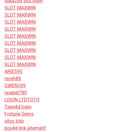
suka288 slot login
SLOT MAXWIN
SLOT MAXWIN
SLOT MAXWIN
SLOT MAXWIN
SLOT MAXWIN
SLOT MAXWIN
SLOT MAXWIN
SLOT MAXWIN
SLOT MAXWIN
ARIES95
receh88
GWEN189
rajabet789
LOGIN LTDTOTO
Tape4d login
Fortune Gems
situs toto
pos4d link alternatif