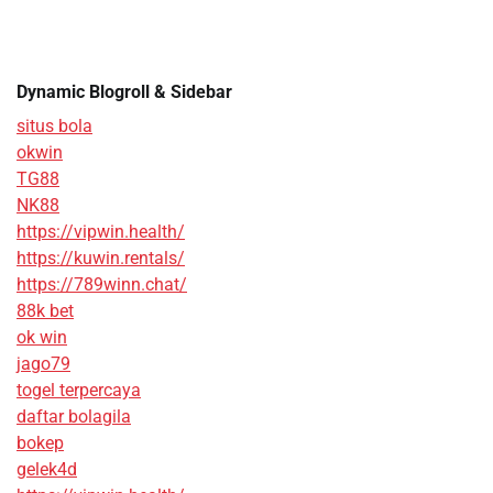
Dynamic Blogroll & Sidebar
situs bola
okwin
TG88
NK88
https://vipwin.health/
https://kuwin.rentals/
https://789winn.chat/
88k bet
ok win
jago79
togel terpercaya
daftar bolagila
bokep
gelek4d