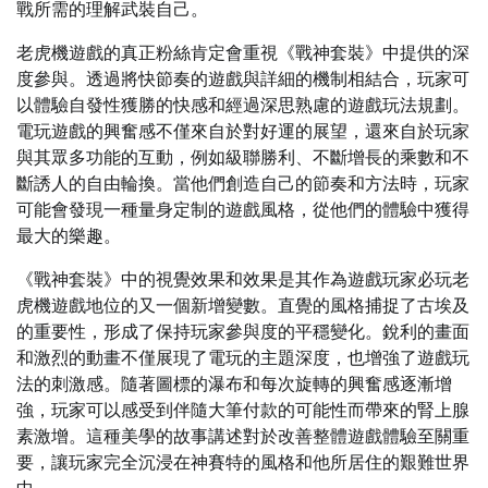
戰所需的理解武裝自己。
老虎機遊戲的真正粉絲肯定會重視《戰神套裝》中提供的深
度參與。透過將快節奏的遊戲與詳細的機制相結合，玩家可
以體驗自發性獲勝的快感和經過深思熟慮的遊戲玩法規劃。
電玩遊戲的興奮感不僅來自於對好運的展望，還來自於玩家
與其眾多功能的互動，例如級聯勝利、不斷增長的乘數和不
斷誘人的自由輪換。當他們創造自己的節奏和方法時，玩家
可能會發現一種量身定制的遊戲風格，從他們的體驗中獲得
最大的樂趣。
《戰神套裝》中的視覺效果和效果是其作為遊戲玩家必玩老
虎機遊戲地位的又一個新增變數。直覺的風格捕捉了古埃及
的重要性，形成了保持玩家參與度的平穩變化。銳利的畫面
和激烈的動畫不僅展現了電玩的主題深度，也增強了遊戲玩
法的刺激感。隨著圖標的瀑布和每次旋轉的興奮感逐漸增
強，玩家可以感受到伴隨大筆付款的可能性而帶來的腎上腺
素激增。這種美學的故事講述對於改善整體遊戲體驗至關重
要，讓玩家完全沉浸在神賽特的風格和他所居住的艱難世界