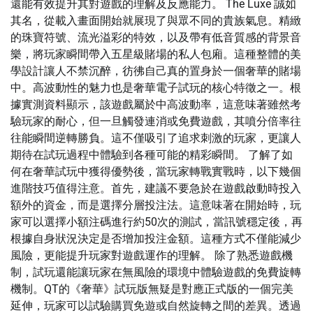
還能有效提升其對遊戲的理解及反應能力。 The Luxe 誠如
其名，從載入畫面開始就展現了與眾不同的貴族氣息。精緻
的珠寶符號、流光溢彩的特效，以及帶有低音質感的背景音
樂，將玩家瞬間帶入五星級賭場的私人包廂。這種整體的美
學設計讓人不禁沉醉，彷彿自己真的置身於一個奢華的賭場
中。高波動性的魅力也是奢華電子試玩的核心特徵之一。根
據實測資料顯示，該遊戲屬於中高波動率，這意味著雖然考
驗玩家的耐心，但一旦觸發連消或免費遊戲，其噴分倍率往
往能瞬間逆轉勝負。這不僅吸引了追求刺激的玩家，更讓人
期待在試玩過程中體驗到各種可能的精彩瞬間。 了解了如
何在奢華試玩中獲得優勢後，當玩家轉戰實戰時，以下幾個
進階技巧值得注意。首先，建議不要急於在遊戲啟動時投入
額外的資金，而是選擇分層投注法。這意味著在開始時，玩
家可以選擇小額注碼進行約50次的測試，當訊號穩定後，再
根據自身狀況決定是否增加投注金額。這種方式不僅能減少
風險，更能提升玩家對遊戲運作的理解。 除了熟悉遊戲機
制，試玩還能讓玩家在無風險的環境中體驗遊戲的免費旋轉
機制。QT的《奢華》試玩版無疑是對應正式版的一個完美
延伸，玩家可以試驗購買免遊或自然旋轉之間的差異。透過