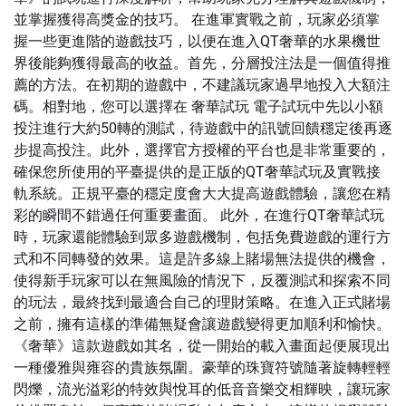
並掌握獲得高獎金的技巧。 在進軍實戰之前，玩家必須掌
握一些更進階的遊戲技巧，以便在進入QT奢華的水果機世
界後能夠獲得最高的收益。首先，分層投注法是一個值得推
薦的方法。在初期的遊戲中，不建議玩家過早地投入大額注
碼。相對地，您可以選擇在 奢華試玩 電子試玩中先以小額
投注進行大約50轉的測試，待遊戲中的訊號回饋穩定後再逐
步提高投注。此外，選擇官方授權的平台也是非常重要的，
確保您所使用的平臺提供的是正版的QT奢華試玩及實戰接
軌系統。正規平臺的穩定度會大大提高遊戲體驗，讓您在精
彩的瞬間不錯過任何重要畫面。 此外，在進行QT奢華試玩
時，玩家還能體驗到眾多遊戲機制，包括免費遊戲的運行方
式和不同轉發的效果。這是許多線上賭場無法提供的機會，
使得新手玩家可以在無風險的情況下，反覆測試和探索不同
的玩法，最終找到最適合自己的理財策略。在進入正式賭場
之前，擁有這樣的準備無疑會讓遊戲變得更加順利和愉快。
《奢華》這款遊戲如其名，從一開始的載入畫面起便展現出
一種優雅與雍容的貴族氛圍。豪華的珠寶符號隨著旋轉輕輕
閃爍，流光溢彩的特效與悅耳的低音音樂交相輝映，讓玩家