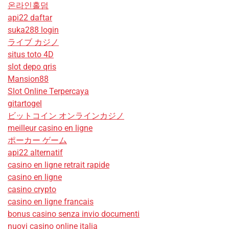
온라인홀덤
api22 daftar
suka288 login
ライブ カジノ
situs toto 4D
slot depo qris
Mansion88
Slot Online Terpercaya
gitartogel
ビットコイン オンラインカジノ
meilleur casino en ligne
ポーカー ゲーム
api22 alternatif
casino en ligne retrait rapide
casino en ligne
casino crypto
casino en ligne francais
bonus casino senza invio documenti
nuovi casino online italia