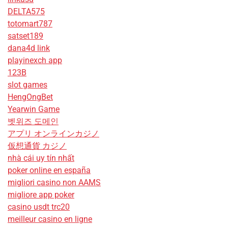
DELTA575
totomart787
satset189
dana4d link
playinexch app
123B
slot games
HengOngBet
Yearwin Game
벳위즈 도메인
アプリ オンラインカジノ
仮想通貨 カジノ
nhà cái uy tín nhất
poker online en españa
migliori casino non AAMS
migliore app poker
casino usdt trc20
meilleur casino en ligne