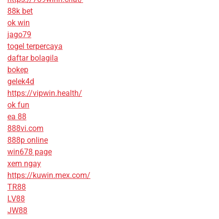
88k bet
ok win
jago79
togel terpercaya
daftar bolagila
bokep
gelek4d
https://vipwin.health/
ok fun
ea 88
888vi.com
888p online
win678 page
xem ngay
https://kuwin.mex.com/
TR88
LV88
JW88