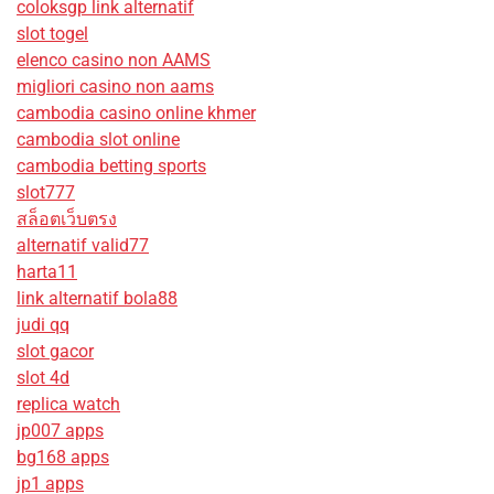
coloksgp link alternatif
slot togel
elenco casino non AAMS
migliori casino non aams
cambodia casino online khmer
cambodia slot online
cambodia betting sports
slot777
สล็อตเว็บตรง
alternatif valid77
harta11
link alternatif bola88
judi qq
slot gacor
slot 4d
replica watch
jp007 apps
bg168 apps
jp1 apps