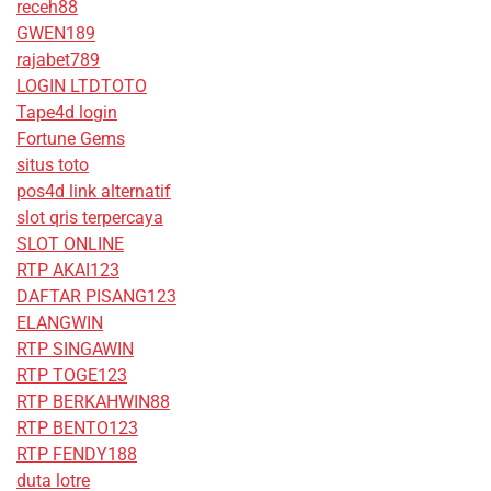
receh88
GWEN189
rajabet789
LOGIN LTDTOTO
Tape4d login
Fortune Gems
situs toto
pos4d link alternatif
slot qris terpercaya
SLOT ONLINE
RTP AKAI123
DAFTAR PISANG123
ELANGWIN
RTP SINGAWIN
RTP TOGE123
RTP BERKAHWIN88
RTP BENTO123
RTP FENDY188
duta lotre