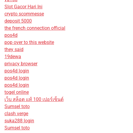
Slot Gacor Hari Ini
crypto scommesse
deposit 5000
the french connection official
pos4d
pop over to this website
they said
19dewa
privacy browser
pos4d login
pos4d login
pos4d login
togel online
เว็บ สล็อต แท้ 100 เปอร์เซ็นต์
Sumsel toto
clash verge
suka288 login
Sumsel toto