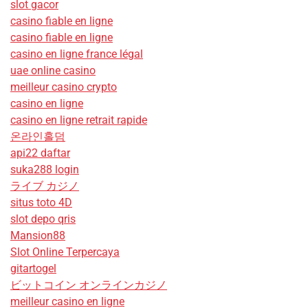
slot gacor
casino fiable en ligne
casino fiable en ligne
casino en ligne france légal
uae online casino
meilleur casino crypto
casino en ligne
casino en ligne retrait rapide
온라인홀덤
api22 daftar
suka288 login
ライブ カジノ
situs toto 4D
slot depo qris
Mansion88
Slot Online Terpercaya
gitartogel
ビットコイン オンラインカジノ
meilleur casino en ligne