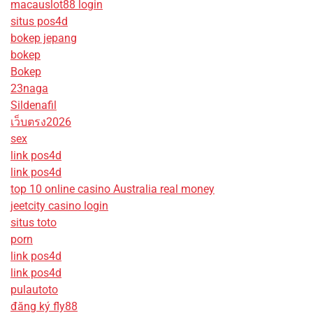
macauslot88 login
situs pos4d
bokep jepang
bokep
Bokep
23naga
Sildenafil
เว็บตรง2026
sex
link pos4d
link pos4d
top 10 online casino Australia real money
jeetcity casino login
situs toto
porn
link pos4d
link pos4d
pulautoto
đăng ký fly88