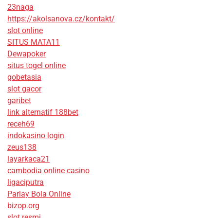
23naga
https://akolsanova.cz/kontakt/
slot online
SITUS MATA11
Dewapoker
situs togel online
gobetasia
slot gacor
garibet
link alternatif 188bet
receh69
indokasino login
zeus138
layarkaca21
cambodia online casino
ligaciputra
Parlay Bola Online
bizop.org
slot resmi