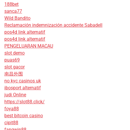
188bet
sanca77
Wild Bandito
Reclamación indemnización accidente Sabadell
pos4d link alternatif
pos4d link alternatif
PENGELUARAN MACAU
slot demo
puas69
slot gacor
南昌外围
no kyc casinos uk
ibosport alternatif
judi Online
https://slot88.click/
foya88
best bitcoin casino
cipit88
fangwin88