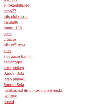
biirokanhilir.org
nego77
toto slot resmi
trisula88
mantul138
gen4
Ligacor
สล็อตเว็บตรง
xnxx
slot gacor hari ini
servertogel
bokepbokep
Bandar Bola
login piala45
Bandar Bola
nettikasinot ilman rekisteröitymistä
GBK808
pos4d