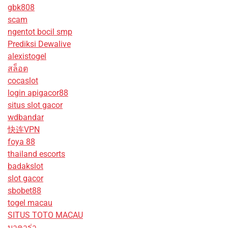
gbk808
scam
ngentot bocil smp
Prediksi Dewalive
alexistogel
สล็อต
cocaslot
login apigacor88
situs slot gacor
wdbandar
快连VPN
foya 88
thailand escorts
badakslot
slot gacor
sbobet88
togel macau
SITUS TOTO MACAU
บาคาร่า