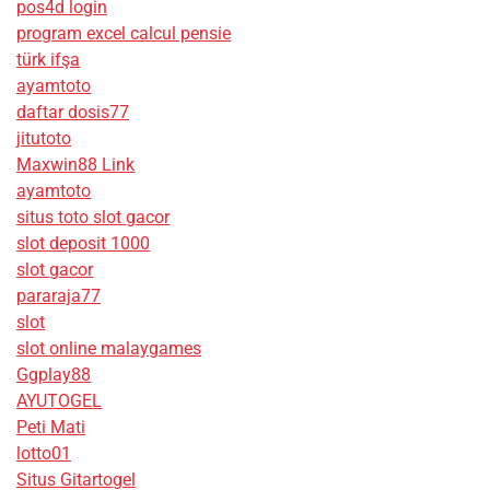
pos4d login
program excel calcul pensie
türk ifşa
ayamtoto
daftar dosis77
jitutoto
Maxwin88 Link
ayamtoto
situs toto slot gacor
slot deposit 1000
slot gacor
pararaja77
slot
slot online malaygames
Ggplay88
AYUTOGEL
Peti Mati
lotto01
Situs Gitartogel