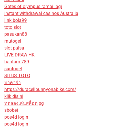
Gates of olympus ramai lagi
instant withdrawal casinos Australia
link bola99
toto slot
pasukan88
mutogel
slot pulsa
LIVE DRAW HK
hantam 789
suntogel
SITUS TOTO
บาคาร่า
https://duracellbunnyonabike.com/
klik disini
ทดลองเล่นสล็อต pg
sbobet
pos4d login
pos4d login