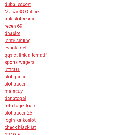
dubai escort
Mabar88 Online
apk slot resmi
receh 69
dnaslot
lonte sinting
csbola.net
qqslot link alternatif
sports wagers
lotto01
slot gacor
slot gacor
maincuy
danatogel
toto togel login
slot gacor 25
login kaikoslot
check blacklist
puas69