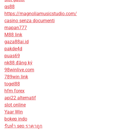
qs88
https://magnoliamusicstudio.com/
casino senza documenti
mapan777
M88 link
gaza88ai.id
pakde4d
puas69
nk88 đăng ký
98winlive.com
789win link
togel88
hfm forex
api22 alternatif
slot online
Yaar Win
bokep indo
รับทํา seo ราคาถูก