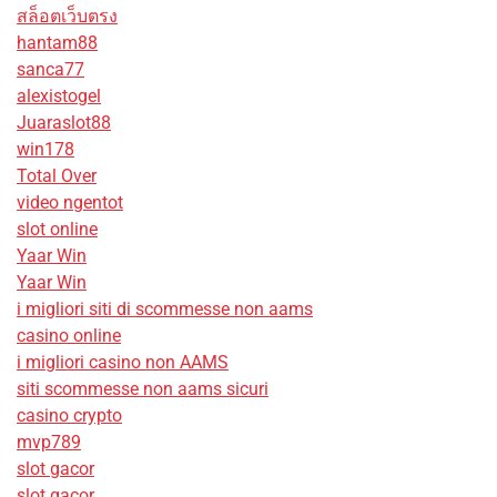
สล็อตเว็บตรง
hantam88
sanca77
alexistogel
Juaraslot88
win178
Total Over
video ngentot
slot online
Yaar Win
Yaar Win
i migliori siti di scommesse non aams
casino online
i migliori casino non AAMS
siti scommesse non aams sicuri
casino crypto
mvp789
slot gacor
slot gacor