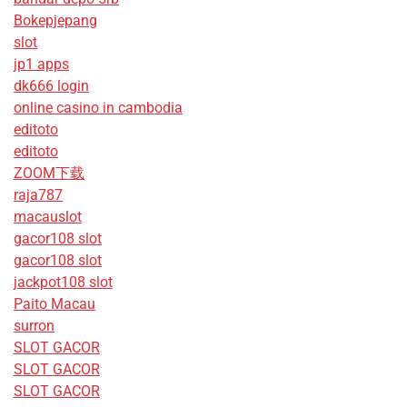
Bokepjepang
slot
jp1 apps
dk666 login
online casino in cambodia
editoto
editoto
ZOOM下载
raja787
macauslot
gacor108 slot
gacor108 slot
jackpot108 slot
Paito Macau
surron
SLOT GACOR
SLOT GACOR
SLOT GACOR