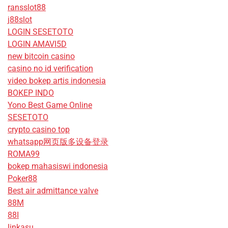
ransslot88
j88slot
LOGIN SESETOTO
LOGIN AMAVI5D
new bitcoin casino
casino no id verification
video bokep artis indonesia
BOKEP INDO
Yono Best Game Online
SESETOTO
crypto casino top
whatsapp网页版多设备登录
ROMA99
bokep mahasiswi indonesia
Poker88
Best air admittance valve
88M
88I
linkasu