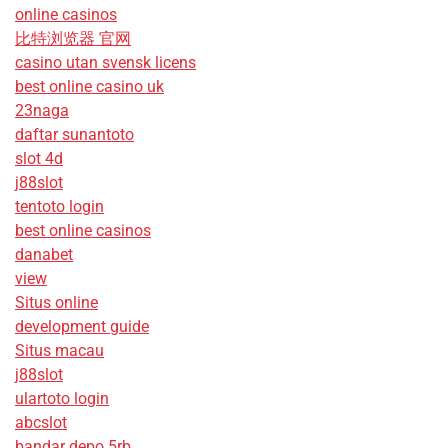
online casinos
比特浏览器 官网
casino utan svensk licens
best online casino uk
23naga
daftar sunantoto
slot 4d
j88slot
tentoto login
best online casinos
danabet
view
Situs online
development guide
Situs macau
j88slot
ulartoto login
abcslot
bandar depo 5rb