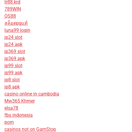
tr88.krd
789WIN
QS88
สล็อตpgแท้
luna99 login
jp24 slot
jp24 apk
jp369 slot
jp369 apk
jp99 slot
jp99 apk
jp8 slot
jp8 apk
casino online in cambodia
Mw365 Khmer
elsa78
fbs indonesia
porn
casinos not on GamStop