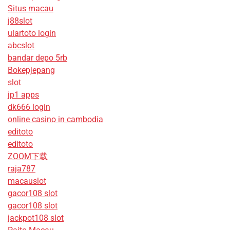
Situs macau
j88slot
ulartoto login
abcslot
bandar depo 5rb
Bokepjepang
slot
jp1 apps
dk666 login
online casino in cambodia
editoto
editoto
ZOOM下载
raja787
macauslot
gacor108 slot
gacor108 slot
jackpot108 slot