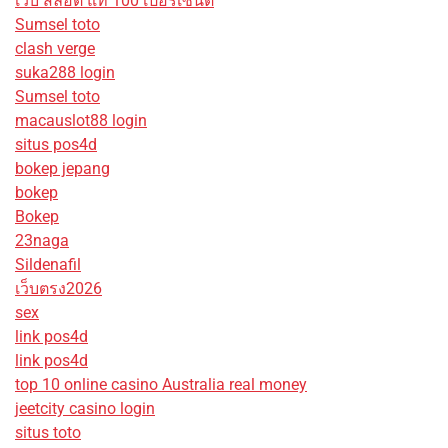
เว็บ สล็อต แท้ 100 เปอร์เซ็นต์
Sumsel toto
clash verge
suka288 login
Sumsel toto
macauslot88 login
situs pos4d
bokep jepang
bokep
Bokep
23naga
Sildenafil
เว็บตรง2026
sex
link pos4d
link pos4d
top 10 online casino Australia real money
jeetcity casino login
situs toto