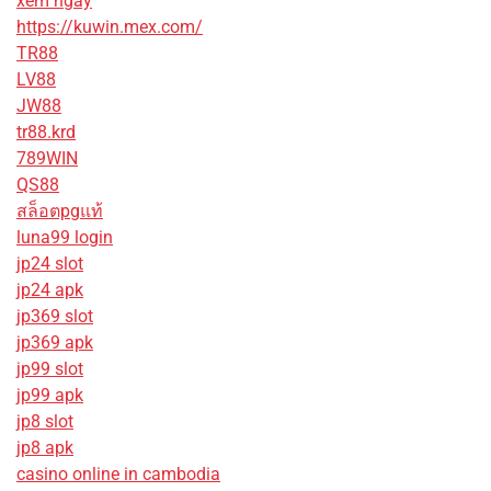
xem ngay
https://kuwin.mex.com/
TR88
LV88
JW88
tr88.krd
789WIN
QS88
สล็อตpgแท้
luna99 login
jp24 slot
jp24 apk
jp369 slot
jp369 apk
jp99 slot
jp99 apk
jp8 slot
jp8 apk
casino online in cambodia