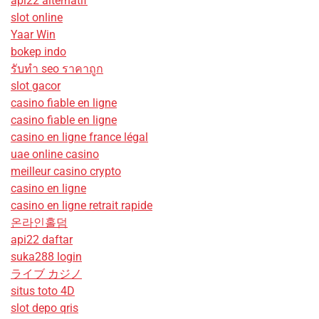
api22 alternatif
slot online
Yaar Win
bokep indo
รับทํา seo ราคาถูก
slot gacor
casino fiable en ligne
casino fiable en ligne
casino en ligne france légal
uae online casino
meilleur casino crypto
casino en ligne
casino en ligne retrait rapide
온라인홀덤
api22 daftar
suka288 login
ライブ カジノ
situs toto 4D
slot depo qris