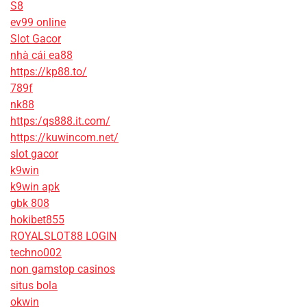
S8
ev99 online
Slot Gacor
nhà cái ea88
https://kp88.to/
789f
nk88
https:/qs888.it.com/
https://kuwincom.net/
slot gacor
k9win
k9win apk
gbk 808
hokibet855
ROYALSLOT88 LOGIN
techno002
non gamstop casinos
situs bola
okwin