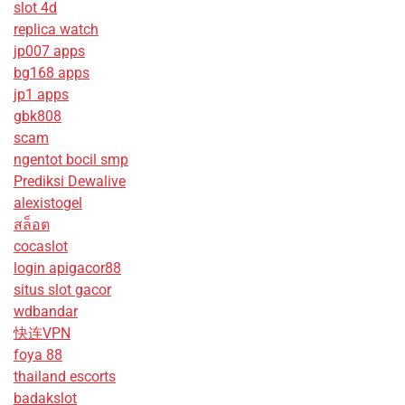
slot 4d
replica watch
jp007 apps
bg168 apps
jp1 apps
gbk808
scam
ngentot bocil smp
Prediksi Dewalive
alexistogel
สล็อต
cocaslot
login apigacor88
situs slot gacor
wdbandar
快连VPN
foya 88
thailand escorts
badakslot