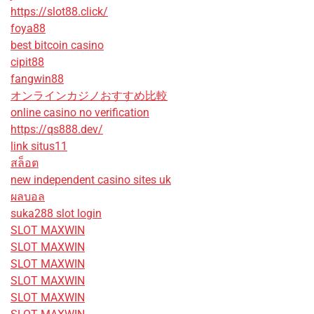
https://slot88.click/
foya88
best bitcoin casino
cipit88
fangwin88
オンラインカジノおすすめ比較
online casino no verification
https://qs888.dev/
link situs11
สล็อต
new independent casino sites uk
ผลบอล
suka288 slot login
SLOT MAXWIN
SLOT MAXWIN
SLOT MAXWIN
SLOT MAXWIN
SLOT MAXWIN