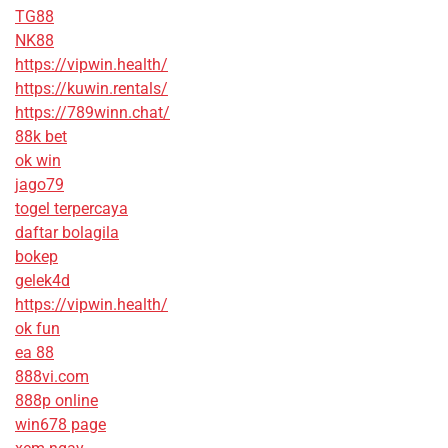
TG88
NK88
https://vipwin.health/
https://kuwin.rentals/
https://789winn.chat/
88k bet
ok win
jago79
togel terpercaya
daftar bolagila
bokep
gelek4d
https://vipwin.health/
ok fun
ea 88
888vi.com
888p online
win678 page