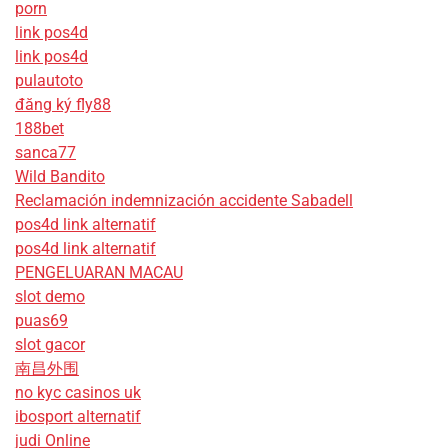
porn
link pos4d
link pos4d
pulautoto
đăng ký fly88
188bet
sanca77
Wild Bandito
Reclamación indemnización accidente Sabadell
pos4d link alternatif
pos4d link alternatif
PENGELUARAN MACAU
slot demo
puas69
slot gacor
南昌外围
no kyc casinos uk
ibosport alternatif
judi Online