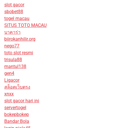
slot gacor
sbobet88
togel macau
SITUS TOTO MACAU
บาคาร่า
biirokanhilir.org
nego77
toto slot resmi
trisula88
mantul138
gen4
Ligacor
สล็อตเว็บตรง
xnxx
slot gacor hari ini
servertogel
bokepbokep
Bandar Bola