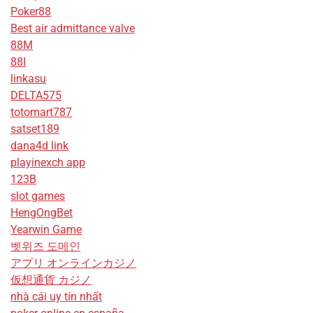
Poker88
Best air admittance valve
88M
88I
linkasu
DELTA575
totomart787
satset189
dana4d link
playinexch app
123B
slot games
HengOngBet
Yearwin Game
벳위즈 도메인
アプリ オンラインカジノ
仮想通貨 カジノ
nhà cái uy tín nhất