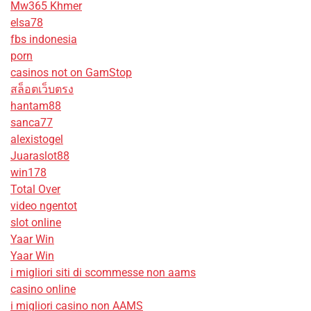
Mw365 Khmer
elsa78
fbs indonesia
porn
casinos not on GamStop
สล็อตเว็บตรง
hantam88
sanca77
alexistogel
Juaraslot88
win178
Total Over
video ngentot
slot online
Yaar Win
Yaar Win
i migliori siti di scommesse non aams
casino online
i migliori casino non AAMS