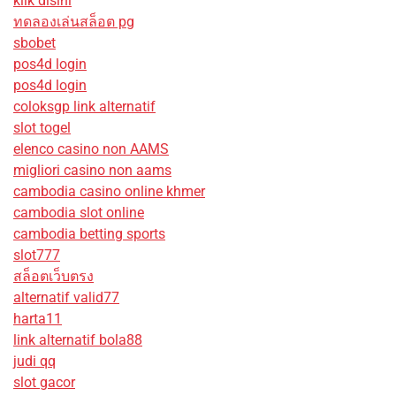
klik disini
ทดลองเล่นสล็อต pg
sbobet
pos4d login
pos4d login
coloksgp link alternatif
slot togel
elenco casino non AAMS
migliori casino non aams
cambodia casino online khmer
cambodia slot online
cambodia betting sports
slot777
สล็อตเว็บตรง
alternatif valid77
harta11
link alternatif bola88
judi qq
slot gacor