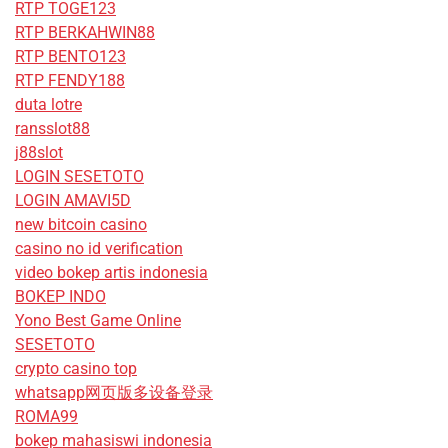
RTP TOGE123
RTP BERKAHWIN88
RTP BENTO123
RTP FENDY188
duta lotre
ransslot88
j88slot
LOGIN SESETOTO
LOGIN AMAVI5D
new bitcoin casino
casino no id verification
video bokep artis indonesia
BOKEP INDO
Yono Best Game Online
SESETOTO
crypto casino top
whatsapp网页版多设备登录
ROMA99
bokep mahasiswi indonesia