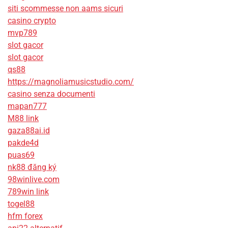
siti scommesse non aams sicuri
casino crypto
mvp789
slot gacor
slot gacor
qs88
https://magnoliamusicstudio.com/
casino senza documenti
mapan777
M88 link
gaza88ai.id
pakde4d
puas69
nk88 đăng ký
98winlive.com
789win link
togel88
hfm forex