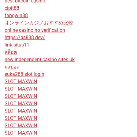
best bitcoin casino
cipit88
fangwin88
オンラインカジノおすすめ比較
online casino no verification
https://qs888.dev/
link situs11
สล็อต
new independent casino sites uk
ผลบอล
suka288 slot login
SLOT MAXWIN
SLOT MAXWIN
SLOT MAXWIN
SLOT MAXWIN
SLOT MAXWIN
SLOT MAXWIN
SLOT MAXWIN
SLOT MAXWIN