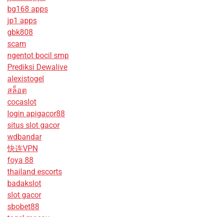
bg168 apps
jp1 apps
gbk808
scam
ngentot bocil smp
Prediksi Dewalive
alexistogel
สล็อต
cocaslot
login apigacor88
situs slot gacor
wdbandar
快连VPN
foya 88
thailand escorts
badakslot
slot gacor
sbobet88