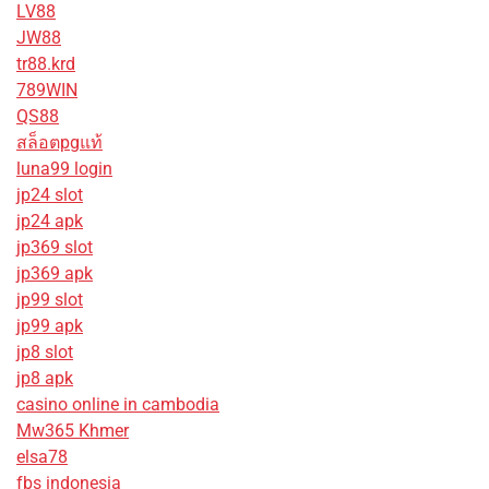
LV88
JW88
tr88.krd
789WIN
QS88
สล็อตpgแท้
luna99 login
jp24 slot
jp24 apk
jp369 slot
jp369 apk
jp99 slot
jp99 apk
jp8 slot
jp8 apk
casino online in cambodia
Mw365 Khmer
elsa78
fbs indonesia