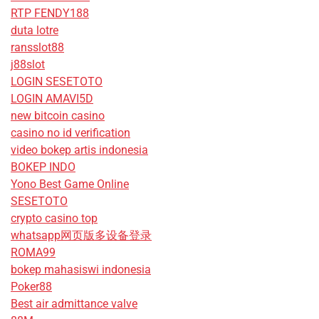
RTP FENDY188
duta lotre
ransslot88
j88slot
LOGIN SESETOTO
LOGIN AMAVI5D
new bitcoin casino
casino no id verification
video bokep artis indonesia
BOKEP INDO
Yono Best Game Online
SESETOTO
crypto casino top
whatsapp网页版多设备登录
ROMA99
bokep mahasiswi indonesia
Poker88
Best air admittance valve