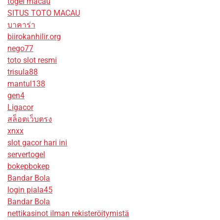
togel macau
SITUS TOTO MACAU
บาคาร่า
biirokanhilir.org
nego77
toto slot resmi
trisula88
mantul138
gen4
Ligacor
สล็อตเว็บตรง
xnxx
slot gacor hari ini
servertogel
bokepbokep
Bandar Bola
login piala45
Bandar Bola
nettikasinot ilman rekisteröitymistä