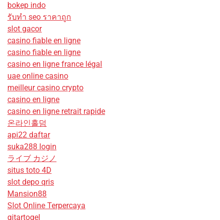
bokep indo
รับทํา seo ราคาถูก
slot gacor
casino fiable en ligne
casino fiable en ligne
casino en ligne france légal
uae online casino
meilleur casino crypto
casino en ligne
casino en ligne retrait rapide
온라인홀덤
api22 daftar
suka288 login
ライブ カジノ
situs toto 4D
slot depo qris
Mansion88
Slot Online Terpercaya
gitartogel