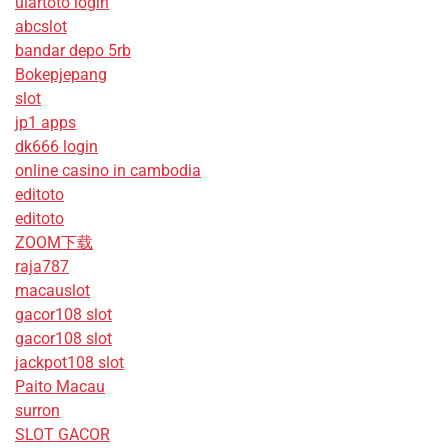
ulartoto login
abcslot
bandar depo 5rb
Bokepjepang
slot
jp1 apps
dk666 login
online casino in cambodia
editoto
editoto
ZOOM下载
raja787
macauslot
gacor108 slot
gacor108 slot
jackpot108 slot
Paito Macau
surron
SLOT GACOR