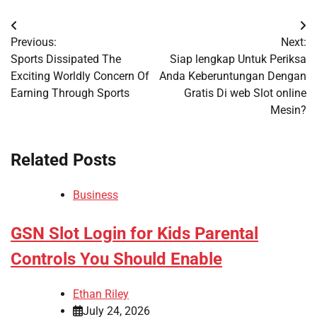
Post
Previous:
Next:
navigation
Sports Dissipated The
Siap lengkap Untuk Periksa
Exciting Worldly Concern Of
Anda Keberuntungan Dengan
Earning Through Sports
Gratis Di web Slot online
Mesin?
Related Posts
Business
GSN Slot Login for Kids Parental
Controls You Should Enable
Ethan Riley
July 24, 2026