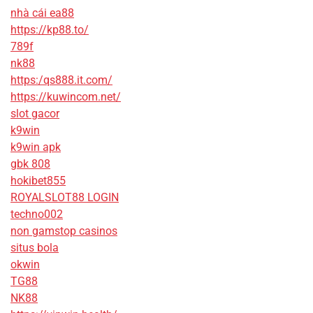
nhà cái ea88
https://kp88.to/
789f
nk88
https:/qs888.it.com/
https://kuwincom.net/
slot gacor
k9win
k9win apk
gbk 808
hokibet855
ROYALSLOT88 LOGIN
techno002
non gamstop casinos
situs bola
okwin
TG88
NK88