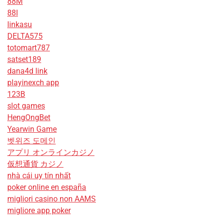
88M
88I
linkasu
DELTA575
totomart787
satset189
dana4d link
playinexch app
123B
slot games
HengOngBet
Yearwin Game
벳위즈 도메인
アプリ オンラインカジノ
仮想通貨 カジノ
nhà cái uy tín nhất
poker online en españa
migliori casino non AAMS
migliore app poker