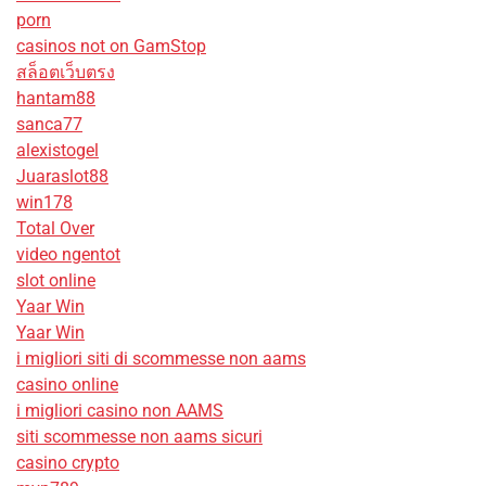
porn
casinos not on GamStop
สล็อตเว็บตรง
hantam88
sanca77
alexistogel
Juaraslot88
win178
Total Over
video ngentot
slot online
Yaar Win
Yaar Win
i migliori siti di scommesse non aams
casino online
i migliori casino non AAMS
siti scommesse non aams sicuri
casino crypto