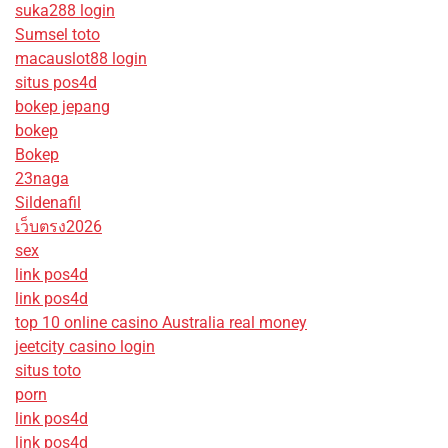
suka288 login
Sumsel toto
macauslot88 login
situs pos4d
bokep jepang
bokep
Bokep
23naga
Sildenafil
เว็บตรง2026
sex
link pos4d
link pos4d
top 10 online casino Australia real money
jeetcity casino login
situs toto
porn
link pos4d
link pos4d