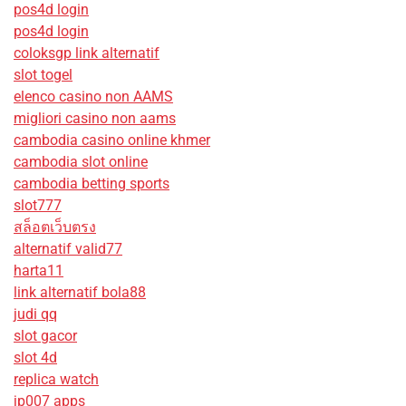
pos4d login
pos4d login
coloksgp link alternatif
slot togel
elenco casino non AAMS
migliori casino non aams
cambodia casino online khmer
cambodia slot online
cambodia betting sports
slot777
สล็อตเว็บตรง
alternatif valid77
harta11
link alternatif bola88
judi qq
slot gacor
slot 4d
replica watch
jp007 apps