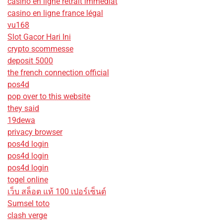
casino en ligne retrait immédiat
casino en ligne france légal
vu168
Slot Gacor Hari Ini
crypto scommesse
deposit 5000
the french connection official
pos4d
pop over to this website
they said
19dewa
privacy browser
pos4d login
pos4d login
pos4d login
togel online
เว็บ สล็อต แท้ 100 เปอร์เซ็นต์
Sumsel toto
clash verge