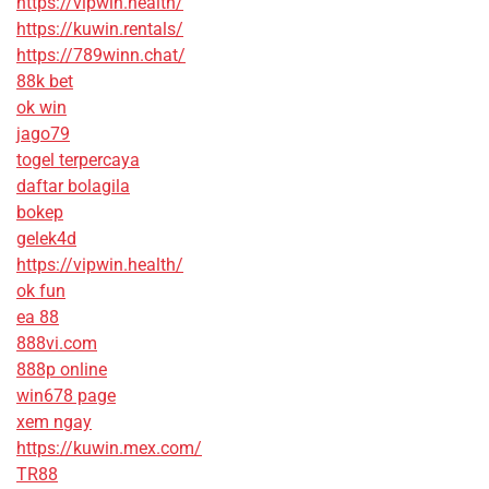
https://vipwin.health/
https://kuwin.rentals/
https://789winn.chat/
88k bet
ok win
jago79
togel terpercaya
daftar bolagila
bokep
gelek4d
https://vipwin.health/
ok fun
ea 88
888vi.com
888p online
win678 page
xem ngay
https://kuwin.mex.com/
TR88