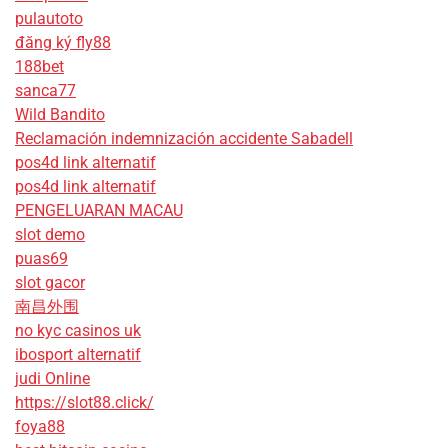
pulautoto
đăng ký fly88
188bet
sanca77
Wild Bandito
Reclamación indemnización accidente Sabadell
pos4d link alternatif
pos4d link alternatif
PENGELUARAN MACAU
slot demo
puas69
slot gacor
南昌外围
no kyc casinos uk
ibosport alternatif
judi Online
https://slot88.click/
foya88