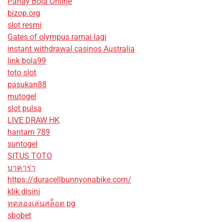
Parlay Bola Online
bizop.org
slot resmi
Gates of olympus ramai lagi
instant withdrawal casinos Australia
link bola99
toto slot
pasukan88
mutogel
slot pulsa
LIVE DRAW HK
hantam 789
suntogel
SITUS TOTO
บาคาร่า
https://duracellbunnyonabike.com/
klik disini
ทดลองเล่นสล็อต pg
sbobet