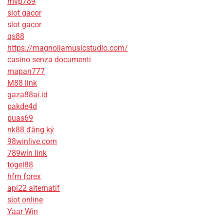
mvp789
slot gacor
slot gacor
qs88
https://magnoliamusicstudio.com/
casino senza documenti
mapan777
M88 link
gaza88ai.id
pakde4d
puas69
nk88 đăng ký
98winlive.com
789win link
togel88
hfm forex
api22 alternatif
slot online
Yaar Win