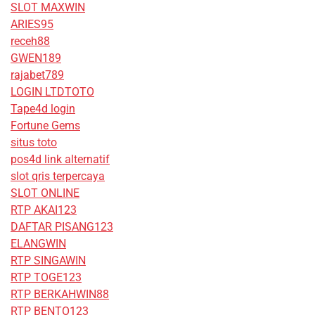
SLOT MAXWIN
ARIES95
receh88
GWEN189
rajabet789
LOGIN LTDTOTO
Tape4d login
Fortune Gems
situs toto
pos4d link alternatif
slot qris terpercaya
SLOT ONLINE
RTP AKAI123
DAFTAR PISANG123
ELANGWIN
RTP SINGAWIN
RTP TOGE123
RTP BERKAHWIN88
RTP BENTO123