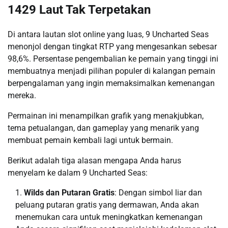
1429 Laut Tak Terpetakan
Di antara lautan slot online yang luas, 9 Uncharted Seas
menonjol dengan tingkat RTP yang mengesankan sebesar
98,6%. Persentase pengembalian ke pemain yang tinggi ini
membuatnya menjadi pilihan populer di kalangan pemain
berpengalaman yang ingin memaksimalkan kemenangan
mereka.
Permainan ini menampilkan grafik yang menakjubkan,
tema petualangan, dan gameplay yang menarik yang
membuat pemain kembali lagi untuk bermain.
Berikut adalah tiga alasan mengapa Anda harus
menyelam ke dalam 9 Uncharted Seas:
Wilds dan Putaran Gratis
: Dengan simbol liar dan
peluang putaran gratis yang dermawan, Anda akan
menemukan cara untuk meningkatkan kemenangan