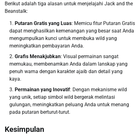
Berikut adalah tiga alasan untuk menjelajahi Jack and the
Beanstalk:
Putaran Gratis yang Luas
: Memicu fitur Putaran Gratis
dapat menghasilkan kemenangan yang besar saat Anda
mengumpulkan kunci untuk membuka wild yang
meningkatkan pembayaran Anda.
Grafis Menakjubkan
: Visual permainan sangat
memukau, membenamkan Anda dalam lanskap yang
penuh warna dengan karakter ajaib dan detail yang
kaya.
Permainan yang Inovatif
: Dengan mekanisme wild
yang unik, setiap simbol wild bergerak melintasi
gulungan, meningkatkan peluang Anda untuk menang
pada putaran berturut-turut.
Kesimpulan