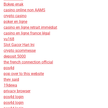
Bokep enak
casino online non AAMS
crypto casino
poker en ligne
casino en ligne retrait immédiat
casino en ligne france légal
vu168
Slot Gacor Hari Ini
crypto scommesse
deposit 5000
the french connection official
pos4d
pop over to this website
they said
19dewa
privacy browser
pos4d login
pos4d login