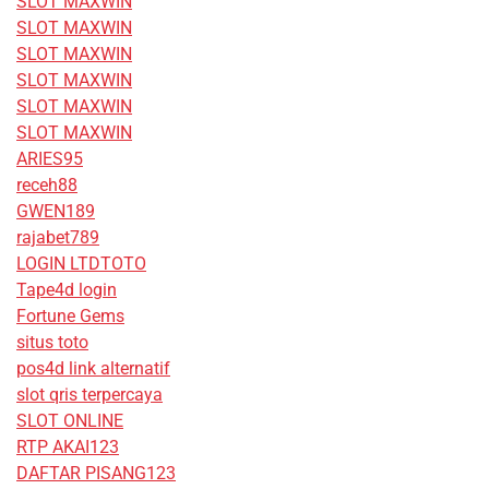
SLOT MAXWIN
SLOT MAXWIN
SLOT MAXWIN
SLOT MAXWIN
SLOT MAXWIN
SLOT MAXWIN
ARIES95
receh88
GWEN189
rajabet789
LOGIN LTDTOTO
Tape4d login
Fortune Gems
situs toto
pos4d link alternatif
slot qris terpercaya
SLOT ONLINE
RTP AKAI123
DAFTAR PISANG123