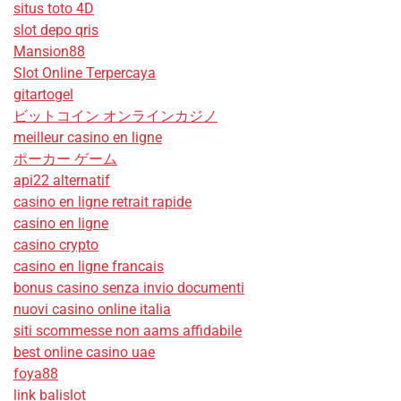
situs toto 4D
slot depo qris
Mansion88
Slot Online Terpercaya
gitartogel
ビットコイン オンラインカジノ
meilleur casino en ligne
ポーカー ゲーム
api22 alternatif
casino en ligne retrait rapide
casino en ligne
casino crypto
casino en ligne francais
bonus casino senza invio documenti
nuovi casino online italia
siti scommesse non aams affidabile
best online casino uae
foya88
link balislot