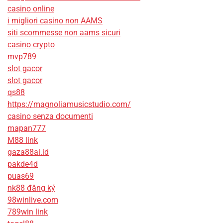
casino online
i migliori casino non AAMS
siti scommesse non aams sicuri
casino crypto
mvp789
slot gacor
slot gacor
qs88
https://magnoliamusicstudio.com/
casino senza documenti
mapan777
M88 link
gaza88ai.id
pakde4d
puas69
nk88 đăng ký
98winlive.com
789win link