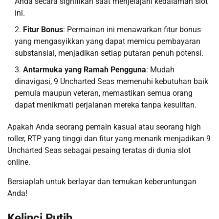
Anda secara signifikan saat menjelajahi kedalaman slot
ini.
Fitur Bonus
: Permainan ini menawarkan fitur bonus
yang mengasyikkan yang dapat memicu pembayaran
substansial, menjadikan setiap putaran penuh potensi.
Antarmuka yang Ramah Pengguna
: Mudah
dinavigasi, 9 Uncharted Seas memenuhi kebutuhan baik
pemula maupun veteran, memastikan semua orang
dapat menikmati perjalanan mereka tanpa kesulitan.
Apakah Anda seorang pemain kasual atau seorang high
roller, RTP yang tinggi dan fitur yang menarik menjadikan 9
Uncharted Seas sebagai pesaing teratas di dunia slot
online.
Bersiaplah untuk berlayar dan temukan keberuntungan
Anda!
Kelinci Putih