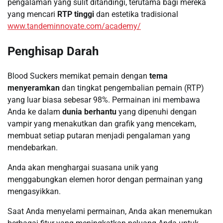
pengalaman yang sulit ditandingi, terutama bagi mereka
yang mencari
RTP tinggi
dan estetika tradisional
www.tandeminnovate.com/academy/
Penghisap Darah
Blood Suckers memikat pemain dengan
tema
menyeramkan
dan tingkat pengembalian pemain (RTP)
yang luar biasa sebesar 98%. Permainan ini membawa
Anda ke dalam
dunia berhantu
yang dipenuhi dengan
vampir yang menakutkan dan grafik yang mencekam,
membuat setiap putaran menjadi pengalaman yang
mendebarkan.
Anda akan menghargai suasana unik yang
menggabungkan elemen horor dengan permainan yang
mengasyikkan.
Saat Anda menyelami permainan, Anda akan menemukan