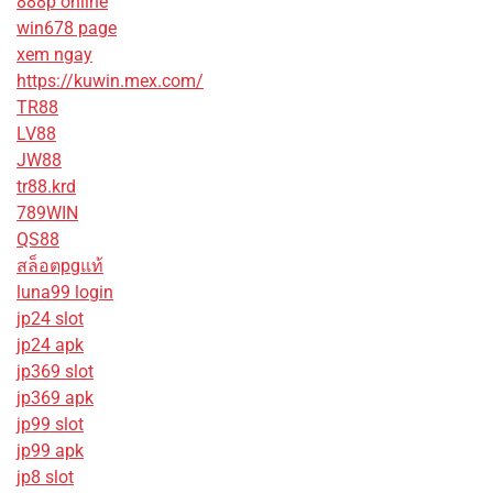
888p online
win678 page
xem ngay
https://kuwin.mex.com/
TR88
LV88
JW88
tr88.krd
789WIN
QS88
สล็อตpgแท้
luna99 login
jp24 slot
jp24 apk
jp369 slot
jp369 apk
jp99 slot
jp99 apk
jp8 slot