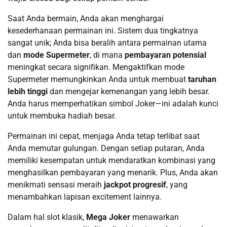
Saat Anda bermain, Anda akan menghargai
kesederhanaan permainan ini. Sistem dua tingkatnya
sangat unik; Anda bisa beralih antara permainan utama
dan
mode Supermeter
, di mana
pembayaran potensial
meningkat secara signifikan. Mengaktifkan mode
Supermeter memungkinkan Anda untuk membuat
taruhan
lebih tinggi
dan mengejar kemenangan yang lebih besar.
Anda harus memperhatikan simbol Joker—ini adalah kunci
untuk membuka hadiah besar.
Permainan ini cepat, menjaga Anda tetap terlibat saat
Anda memutar gulungan. Dengan setiap putaran, Anda
memiliki kesempatan untuk mendaratkan kombinasi yang
menghasilkan pembayaran yang menarik. Plus, Anda akan
menikmati sensasi meraih
jackpot progresif
, yang
menambahkan lapisan excitement lainnya.
Dalam hal slot klasik,
Mega Joker
menawarkan