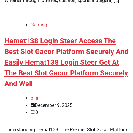
Whether through lotteries, casinos, sports indulgent, […]
Gaming
Hemat138 Login Steer Access The
Best Slot Gacor Platform Securely And
Easily Hemat138 Login Steer Get At
The Best Slot Gacor Platform Securely
And Well
bilal
December 9, 2025
0
Understanding Hemat138: The Premier Slot Gacor Platform