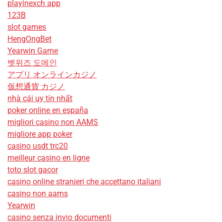
playinexch app
123B
slot games
HengOngBet
Yearwin Game
벳위즈 도메인
アプリ オンラインカジノ
仮想通貨 カジノ
nhà cái uy tín nhất
poker online en españa
migliori casino non AAMS
migliore app poker
casino usdt trc20
meilleur casino en ligne
toto slot gacor
casino online stranieri che accettano italiani
casino non aams
Yearwin
casino senza invio documenti