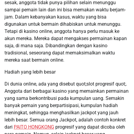
sesak, anggota tidak punya pilihan selain menunggu
sampai pemain lain dan ini bisa memakan waktu berjam-
jam. Dalam kebanyakan kasus, waktu yang bisa
digunakan untuk bermain dihabiskan untuk menunggu.
Tetapi di kasino online, anggota hanya perlu masuk ke
akun mereka. Mereka dapat mengakses permainan kapan
saja, di mana saja. Dibandingkan dengan kasino
tradisional, seseorang dapat memaksimalkan waktu
mereka saat bermain online.
Hadiah yang lebih besar
Di dunia online, ada yang disebut quot;slot progresif quot;.
Anggota dari berbagai kasino yang memainkan permainan
yang sama berkontribusi pada kumpulan uang. Semakin
banyak pemain yang berpartisipasi, kumpulan hadiah
meningkat, sehingga menghasilkan jackpot yang jauh
lebih besar. Semua orang Jackpot, adalah contoh konkret
dari
PAITO HONGKONG
progresif yang dapat dicoba oleh