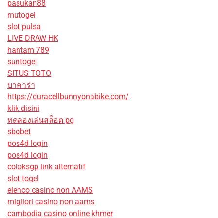
pasukan88
mutogel
slot pulsa
LIVE DRAW HK
hantam 789
suntogel
SITUS TOTO
บาคาร่า
https://duracellbunnyonabike.com/
klik disini
ทดลองเล่นสล็อต pg
sbobet
pos4d login
pos4d login
coloksgp link alternatif
slot togel
elenco casino non AAMS
migliori casino non aams
cambodia casino online khmer