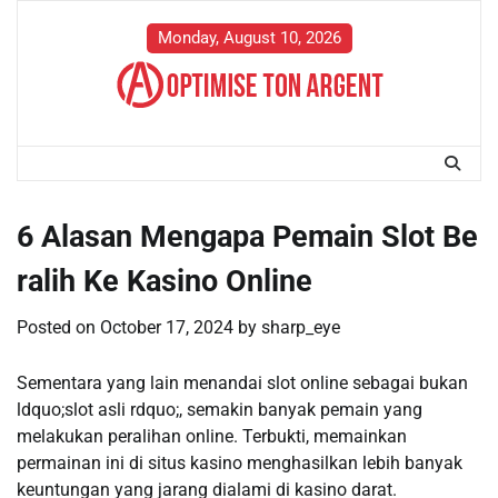
Skip
to
Monday, August 10, 2026
content
6 Alasan Mengapa Pemain Slot Be
ralih Ke Kasino Online
Posted on
October 17, 2024
by
sharp_eye
Sementara yang lain menandai slot online sebagai bukan
ldquo;slot asli rdquo;, semakin banyak pemain yang
melakukan peralihan online. Terbukti, memainkan
permainan ini di situs kasino menghasilkan lebih banyak
keuntungan yang jarang dialami di kasino darat.