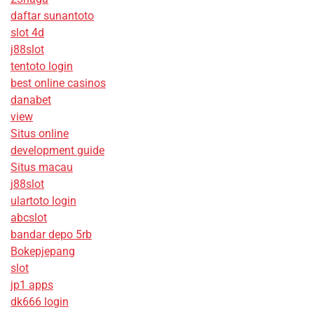
daftar sunantoto
slot 4d
j88slot
tentoto login
best online casinos
danabet
view
Situs online
development guide
Situs macau
j88slot
ulartoto login
abcslot
bandar depo 5rb
Bokepjepang
slot
jp1 apps
dk666 login