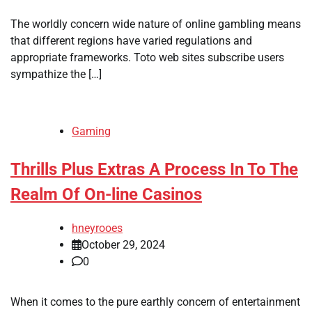
The worldly concern wide nature of online gambling means
that different regions have varied regulations and
appropriate frameworks. Toto web sites subscribe users
sympathize the […]
Gaming
Thrills Plus Extras A Process In To The
Realm Of On-line Casinos
hneyrooes
October 29, 2024
0
When it comes to the pure earthly concern of entertainment