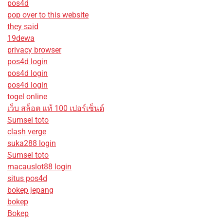
pos4d
pop over to this website
they said
19dewa
privacy browser
pos4d login
pos4d login
pos4d login
togel online
เว็บ สล็อต แท้ 100 เปอร์เซ็นต์
Sumsel toto
clash verge
suka288 login
Sumsel toto
macauslot88 login
situs pos4d
bokep jepang
bokep
Bokep