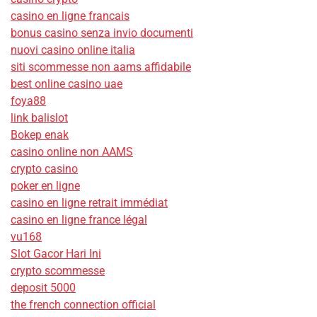
casino en ligne francais
bonus casino senza invio documenti
nuovi casino online italia
siti scommesse non aams affidabile
best online casino uae
foya88
link balislot
Bokep enak
casino online non AAMS
crypto casino
poker en ligne
casino en ligne retrait immédiat
casino en ligne france légal
vu168
Slot Gacor Hari Ini
crypto scommesse
deposit 5000
the french connection official