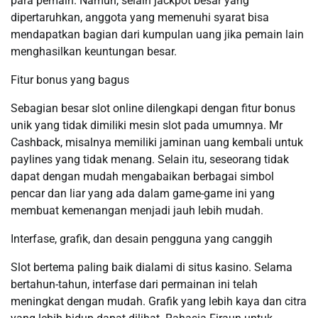
para pemain. Namun, selain jackpot besar yang
dipertaruhkan, anggota yang memenuhi syarat bisa
mendapatkan bagian dari kumpulan uang jika pemain lain
menghasilkan keuntungan besar.
Fitur bonus yang bagus
Sebagian besar slot online dilengkapi dengan fitur bonus
unik yang tidak dimiliki mesin slot pada umumnya. Mr
Cashback, misalnya memiliki jaminan uang kembali untuk
paylines yang tidak menang. Selain itu, seseorang tidak
dapat dengan mudah mengabaikan berbagai simbol
pencar dan liar yang ada dalam game-game ini yang
membuat kemenangan menjadi jauh lebih mudah.
Interfase, grafik, dan desain pengguna yang canggih
Slot bertema paling baik dialami di situs kasino. Selama
bertahun-tahun, interfase dari permainan ini telah
meningkat dengan mudah. Grafik yang lebih kaya dan citra