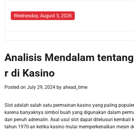
Skip
to
Wednesday, August 5, 2026
content
Analisis Mendalam tentang
r di Kasino
Posted on
July 29, 2024
by
ahead_time
Slot adalah salah satu permainan kasino yang paling populer
karena banyaknya simbol buah yang digunakan dalam perm
dan penuh adrenalin. Asal usul slot dapat ditelusuri kembali 
tahun 1970-an ketika kasino mulai memperkenalkan mesin de