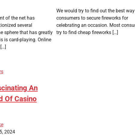
We would try to find out the best way
t of the net has
consumers to secure fireworks for
tionized several
celebrating an occasion. Most cons
ne sphere that has greatly
try to find cheap fireworks […]
s is card-playing. Online
[…]
rs
scinating An
d Of Casino
ke
5, 2024