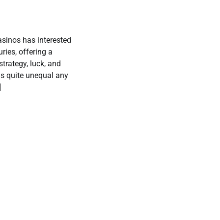
asinos has interested
ries, offering a
strategy, luck, and
s quite unequal any
]