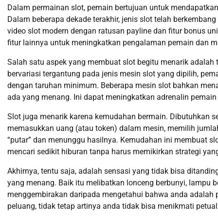
Dalam permainan slot, pemain bertujuan untuk mendapatkan 
Dalam beberapa dekade terakhir, jenis slot telah berkembang 
video slot modern dengan ratusan payline dan fitur bonus un
fitur lainnya untuk meningkatkan pengalaman pemain dan 
Salah satu aspek yang membuat slot begitu menarik adalah
bervariasi tergantung pada jenis mesin slot yang dipilih, p
dengan taruhan minimum. Beberapa mesin slot bahkan menaw
ada yang menang. Ini dapat meningkatkan adrenalin pemai
Slot juga menarik karena kemudahan bermain. Dibutuhkan sed
memasukkan uang (atau token) dalam mesin, memilih jumlah 
“putar” dan menunggu hasilnya. Kemudahan ini membuat slot
mencari sedikit hiburan tanpa harus memikirkan strategi yang
Akhirnya, tentu saja, adalah sensasi yang tidak bisa ditand
yang menang. Baik itu melibatkan lonceng berbunyi, lampu be
menggembirakan daripada mengetahui bahwa anda adalah p
peluang, tidak tetap artinya anda tidak bisa menikmati petu