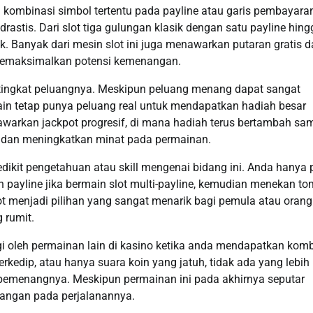
kombinasi simbol tertentu pada payline atau garis pembayara
drastis. Dari slot tiga gulungan klasik dengan satu payline hing
ik. Banyak dari mesin slot ini juga menawarkan putaran gratis 
memaksimalkan potensi kemenangan.
 tingkat peluangnya. Meskipun peluang menang dapat sangat
emain tetap punya peluang real untuk mendapatkan hadiah besar
arkan jackpot progresif, di mana hadiah terus bertambah sa
n dan meningkatkan minat pada permainan.
ikit pengetahuan atau skill mengenai bidang ini. Anda hanya 
payline jika bermain slot multi-payline, kemudian menekan to
 menjadi pilihan yang sangat menarik bagi pemula atau oran
 rumit.
ingi oleh permainan lain di kasino ketika anda mendapatkan kom
rkedip, atau hanya suara koin yang jatuh, tidak ada yang lebih
emenangnya. Meskipun permainan ini pada akhirnya seputar
alangan pada perjalanannya.