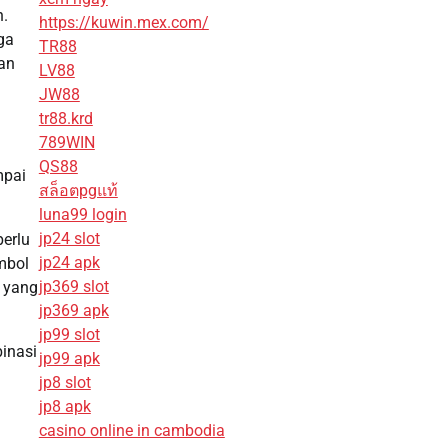
n.
https://kuwin.mex.com/
ga
TR88
dan
LV88
JW88
tr88.krd
789WIN
QS88
mpai
สล็อตpgแท้
luna99 login
jp24 slot
perlu
jp24 apk
mbol
jp369 slot
g yang
jp369 apk
jp99 slot
binasi
jp99 apk
jp8 slot
jp8 apk
casino online in cambodia