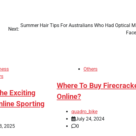
Summer Hair Tips For Australians Who Had Optical M
Next:
Face
ness
Others
rs
Where To Buy Firecrack
he Exciting
Online?
nline Sporting
quadro_bike
July 24, 2024
8, 2025
0