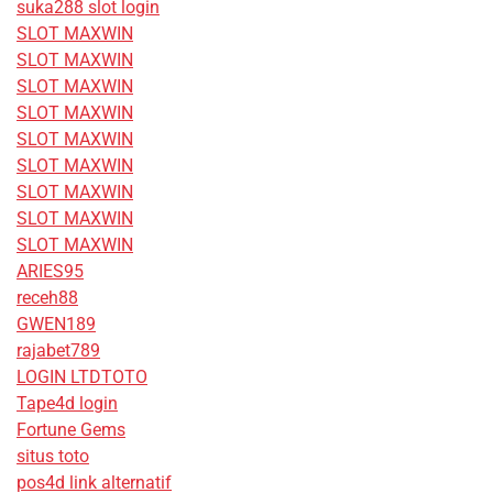
suka288 slot login
SLOT MAXWIN
SLOT MAXWIN
SLOT MAXWIN
SLOT MAXWIN
SLOT MAXWIN
SLOT MAXWIN
SLOT MAXWIN
SLOT MAXWIN
SLOT MAXWIN
ARIES95
receh88
GWEN189
rajabet789
LOGIN LTDTOTO
Tape4d login
Fortune Gems
situs toto
pos4d link alternatif