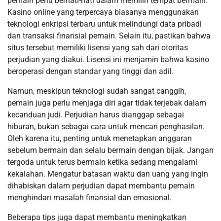
pemain perlu berhati-hati dalam memilih tempat bermain.
Kasino online yang terpercaya biasanya menggunakan
teknologi enkripsi terbaru untuk melindungi data pribadi
dan transaksi finansial pemain. Selain itu, pastikan bahwa
situs tersebut memiliki lisensi yang sah dari otoritas
perjudian yang diakui. Lisensi ini menjamin bahwa kasino
beroperasi dengan standar yang tinggi dan adil.
Namun, meskipun teknologi sudah sangat canggih,
pemain juga perlu menjaga diri agar tidak terjebak dalam
kecanduan judi. Perjudian harus dianggap sebagai
hiburan, bukan sebagai cara untuk mencari penghasilan.
Oleh karena itu, penting untuk menetapkan anggaran
sebelum bermain dan selalu bermain dengan bijak. Jangan
tergoda untuk terus bermain ketika sedang mengalami
kekalahan. Mengatur batasan waktu dan uang yang ingin
dihabiskan dalam perjudian dapat membantu pemain
menghindari masalah finansial dan emosional.
Beberapa tips juga dapat membantu meningkatkan