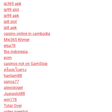
jp369 apk
jp99 slot
jp99 apk
jp8 slot
jp8 apk
casino online in cambodia
Mw365 Khmer
elsa78
fbs indonesia
porn
casinos not on GamStop
สล็อตเว็บตรง
hantam88
sanca77
alexistogel
Juaraslot88
win178
Total Over
video ngentot