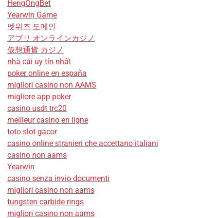
HengOngBet
Yearwin Game
벳위즈 도메인
アプリ オンラインカジノ
仮想通貨 カジノ
nhà cái uy tín nhất
poker online en españa
migliori casino non AAMS
migliore app poker
casino usdt trc20
meilleur casino en ligne
toto slot gacor
casino online stranieri che accettano italiani
casino non aams
Yearwin
casino senza invio documenti
migliori casino non aams
tungsten carbide rings
migliori casino non aams