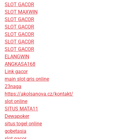
SLOT GACOR
SLOT MAXWIN
SLOT GACOR
SLOT GACOR
SLOT GACOR
SLOT GACOR
SLOT GACOR
ELANGWIN
ANGKASA168
Link gacor
main slot qris online
23naga
https://akolsanova.cz/kontakt/
slot online
SITUS MATA11
Dewapoker
situs togel online
gobetasia
slot gacor