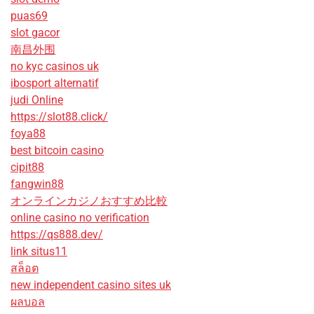
puas69
slot gacor
南昌外围
no kyc casinos uk
ibosport alternatif
judi Online
https://slot88.click/
foya88
best bitcoin casino
cipit88
fangwin88
オンラインカジノおすすめ比較
online casino no verification
https://qs888.dev/
link situs11
สล็อต
new independent casino sites uk
ผลบอล