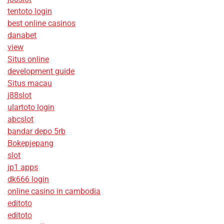
tentoto login
best online casinos
danabet
view
Situs online
development guide
Situs macau
j88slot
ulartoto login
abcslot
bandar depo 5rb
Bokepjepang
slot
jp1 apps
dk666 login
online casino in cambodia
editoto
editoto