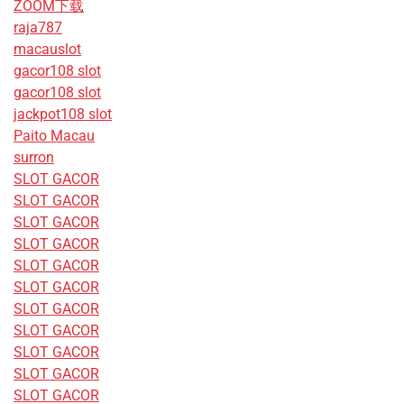
ZOOM下载
raja787
macauslot
gacor108 slot
gacor108 slot
jackpot108 slot
Paito Macau
surron
SLOT GACOR
SLOT GACOR
SLOT GACOR
SLOT GACOR
SLOT GACOR
SLOT GACOR
SLOT GACOR
SLOT GACOR
SLOT GACOR
SLOT GACOR
SLOT GACOR