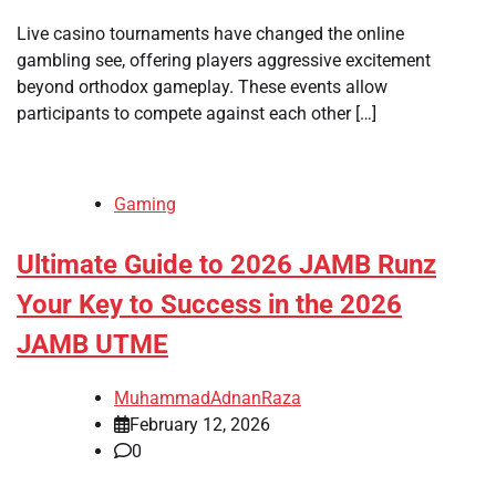
Live casino tournaments have changed the online
gambling see, offering players aggressive excitement
beyond orthodox gameplay. These events allow
participants to compete against each other […]
Gaming
Ultimate Guide to 2026 JAMB Runz
Your Key to Success in the 2026
JAMB UTME
MuhammadAdnanRaza
February 12, 2026
0