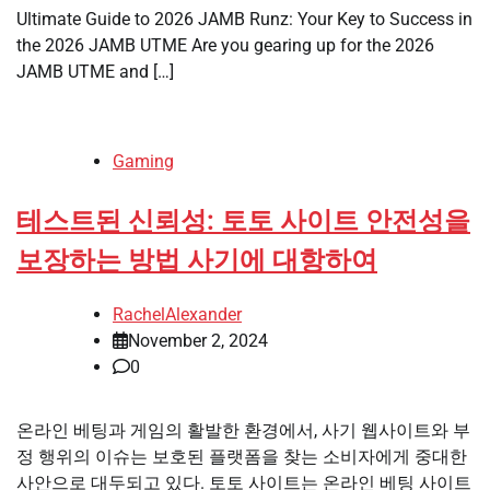
Ultimate Guide to 2026 JAMB Runz: Your Key to Success in
the 2026 JAMB UTME Are you gearing up for the 2026
JAMB UTME and […]
Gaming
테스트된 신뢰성: 토토 사이트 안전성을
보장하는 방법 사기에 대항하여
RachelAlexander
November 2, 2024
0
온라인 베팅과 게임의 활발한 환경에서, 사기 웹사이트와 부
정 행위의 이슈는 보호된 플랫폼을 찾는 소비자에게 중대한
사안으로 대두되고 있다. 토토 사이트는 온라인 베팅 사이트