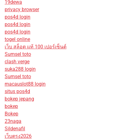
19dewa
privacy browser
pos4d login
pos4d login
pos4d login
togel online
เว็บ สล็อต แท้ 100 เปอร์เซ็นต์
Sumsel toto
clash verge
suka288 login
Sumsel toto
macauslot88 login
situs pos4d
bokep jepang
bokep
Bokep
23naga
Sildenafil
เว็บตรง2026