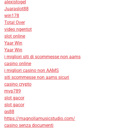
alexistogel
Juaraslot88
win178
Total Over
video ngentot
slot online
Yaar Win
Yaar Win
i migliori siti di scommesse non aams
casino online
i migliori casino non AAMS
siti scommesse non aams sicuri
casino crypto
mvp789
slot gacor
slot gacor
qs88
https://magnoliamusicstudio.com/
casino senza documenti