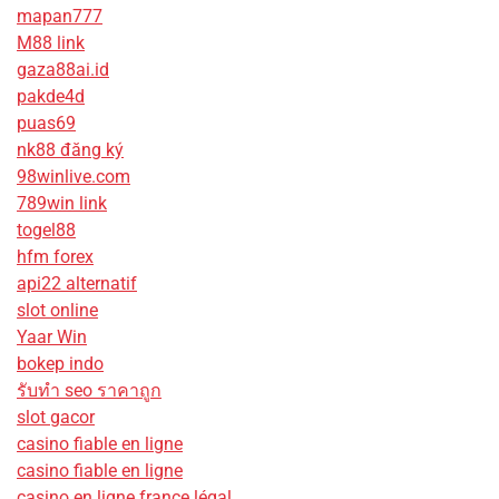
mapan777
M88 link
gaza88ai.id
pakde4d
puas69
nk88 đăng ký
98winlive.com
789win link
togel88
hfm forex
api22 alternatif
slot online
Yaar Win
bokep indo
รับทํา seo ราคาถูก
slot gacor
casino fiable en ligne
casino fiable en ligne
casino en ligne france légal