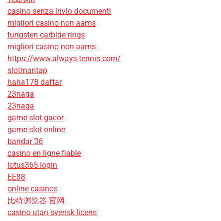
casino senza invio documenti
migliori casino non aams
tungsten carbide rings
migliori casino non aams
https://www.always-tennis.com/
slotmantap
haha178 daftar
23naga
23naga
game slot gacor
game slot online
bandar 36
casino en ligne fiable
lotus365 login
EE88
online casinos
比特浏览器 官网
casino utan svensk licens