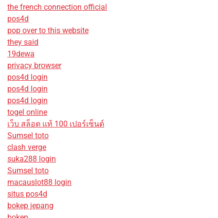
the french connection official
pos4d
pop over to this website
they said
19dewa
privacy browser
pos4d login
pos4d login
pos4d login
togel online
เว็บ สล็อต แท้ 100 เปอร์เซ็นต์
Sumsel toto
clash verge
suka288 login
Sumsel toto
macauslot88 login
situs pos4d
bokep jepang
bokep