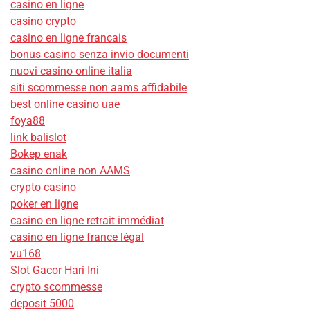
casino en ligne
casino crypto
casino en ligne francais
bonus casino senza invio documenti
nuovi casino online italia
siti scommesse non aams affidabile
best online casino uae
foya88
link balislot
Bokep enak
casino online non AAMS
crypto casino
poker en ligne
casino en ligne retrait immédiat
casino en ligne france légal
vu168
Slot Gacor Hari Ini
crypto scommesse
deposit 5000