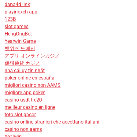
dana4d link
playinexch app
123B
slot games
HengOngBet
Yearwin Game
벳위즈 도메인
アプリ オンラインカジノ
仮想通貨 カジノ
nhà cái uy tín nhất
poker online en españa
migliori casino non AAMS
migliore app poker
casino usdt trc20
meilleur casino en ligne
toto slot gacor
casino online stranieri che accettano italiani
casino non aams
Yearwin