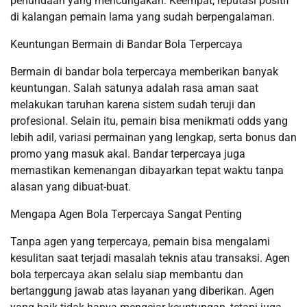
penundaan yang mencurigakan. Keempat, reputasi positif
di kalangan pemain lama yang sudah berpengalaman.
Keuntungan Bermain di Bandar Bola Terpercaya
Bermain di bandar bola terpercaya memberikan banyak
keuntungan. Salah satunya adalah rasa aman saat
melakukan taruhan karena sistem sudah teruji dan
profesional. Selain itu, pemain bisa menikmati odds yang
lebih adil, variasi permainan yang lengkap, serta bonus dan
promo yang masuk akal. Bandar terpercaya juga
memastikan kemenangan dibayarkan tepat waktu tanpa
alasan yang dibuat-buat.
Mengapa Agen Bola Terpercaya Sangat Penting
Tanpa agen yang terpercaya, pemain bisa mengalami
kesulitan saat terjadi masalah teknis atau transaksi. Agen
bola terpercaya akan selalu siap membantu dan
bertanggung jawab atas layanan yang diberikan. Agen