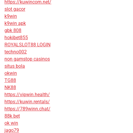
https://kuwincom.net/
slot gacor
k9win
k9win apk
gbk 808
hokibet855
ROYALSLOT88 LOGIN
techno002
non gamstop casinos
situs bola
okwin
TG88
NK88
https://vipwin.health/
https://kuwin.rentals/
https://789winn.chat/
88k bet
ok win
jago79