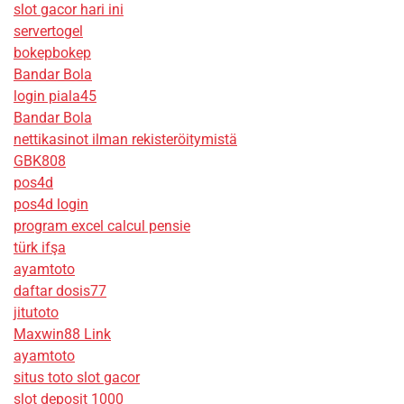
slot gacor hari ini
servertogel
bokepbokep
Bandar Bola
login piala45
Bandar Bola
nettikasinot ilman rekisteröitymistä
GBK808
pos4d
pos4d login
program excel calcul pensie
türk ifşa
ayamtoto
daftar dosis77
jitutoto
Maxwin88 Link
ayamtoto
situs toto slot gacor
slot deposit 1000