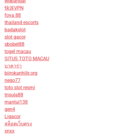
wdbandar
快连VPN
foya 88
thailand escorts
badakslot
slot gacor
sbobet88
togel macau
SITUS TOTO MACAU
บาคาร่า
biirokanhilir.org
nego77
toto slot resmi
trisula88
mantul138
gen4
Ligacor
สล็อตเว็บตรง
xnxx