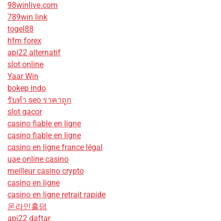
98winlive.com
789win link
togel88
hfm forex
api22 alternatif
slot online
Yaar Win
bokep indo
รับทํา seo ราคาถูก
slot gacor
casino fiable en ligne
casino fiable en ligne
casino en ligne france légal
uae online casino
meilleur casino crypto
casino en ligne
casino en ligne retrait rapide
온라인홀덤
api22 daftar