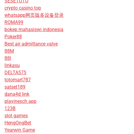
SESETOTO
crypto casino top
whatsapp网页版多设备登录
ROMA99
bokep mahasiswi indonesia
Poker88
Best air admittance valve
88M
88I
linkasu
DELTA575
totomart787
satset189
dana4d link
playinexch app
123B
slot games
HengOngBet
Yearwin Game