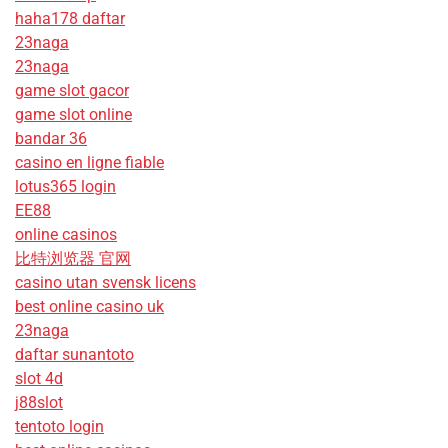
haha178 daftar
23naga
23naga
game slot gacor
game slot online
bandar 36
casino en ligne fiable
lotus365 login
EE88
online casinos
比特浏览器 官网
casino utan svensk licens
best online casino uk
23naga
daftar sunantoto
slot 4d
j88slot
tentoto login