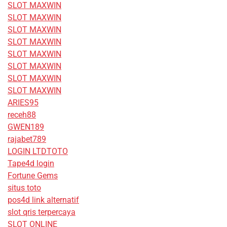
SLOT MAXWIN
SLOT MAXWIN
SLOT MAXWIN
SLOT MAXWIN
SLOT MAXWIN
SLOT MAXWIN
SLOT MAXWIN
SLOT MAXWIN
ARIES95
receh88
GWEN189
rajabet789
LOGIN LTDTOTO
Tape4d login
Fortune Gems
situs toto
pos4d link alternatif
slot qris terpercaya
SLOT ONLINE