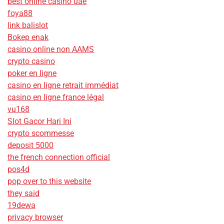
best online casino uae
foya88
link balislot
Bokep enak
casino online non AAMS
crypto casino
poker en ligne
casino en ligne retrait immédiat
casino en ligne france légal
vu168
Slot Gacor Hari Ini
crypto scommesse
deposit 5000
the french connection official
pos4d
pop over to this website
they said
19dewa
privacy browser