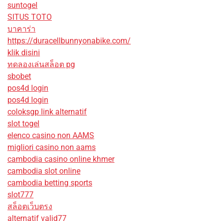
suntogel
SITUS TOTO
บาคาร่า
https://duracellbunnyonabike.com/
klik disini
ทดลองเล่นสล็อต pg
sbobet
pos4d login
pos4d login
coloksgp link alternatif
slot togel
elenco casino non AAMS
migliori casino non aams
cambodia casino online khmer
cambodia slot online
cambodia betting sports
slot777
สล็อตเว็บตรง
alternatif valid77