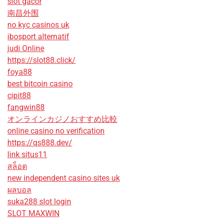
slot gacor
南昌外围
no kyc casinos uk
ibosport alternatif
judi Online
https://slot88.click/
foya88
best bitcoin casino
cipit88
fangwin88
オンラインカジノおすすめ比較
online casino no verification
https://qs888.dev/
link situs11
สล็อต
new independent casino sites uk
ผลบอล
suka288 slot login
SLOT MAXWIN