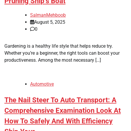
Pruning Ship’s Boat
SalmanMehboob
August 5, 2025
0
Gardening is a healthy life style that helps reduce try.
Whether you’re a beginner, the right tools can boost your
productiveness. Among the most necessary […]
Automotive
The Nail Steer To Auto Transport: A
Comprehensive Examination Look At
How To Safely And With Efficiency