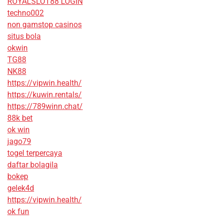
ROYALSLOT88 LOGIN
techno002
non gamstop casinos
situs bola
okwin
TG88
NK88
https://vipwin.health/
https://kuwin.rentals/
https://789winn.chat/
88k bet
ok win
jago79
togel terpercaya
daftar bolagila
bokep
gelek4d
https://vipwin.health/
ok fun