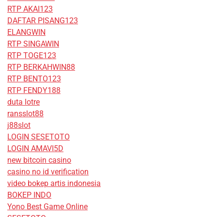
RTP AKAI123
DAFTAR PISANG123
ELANGWIN
RTP SINGAWIN
RTP TOGE123
RTP BERKAHWIN88
RTP BENTO123
RTP FENDY188
duta lotre
ransslot88
j88slot
LOGIN SESETOTO
LOGIN AMAVI5D
new bitcoin casino
casino no id verification
video bokep artis indonesia
BOKEP INDO
Yono Best Game Online