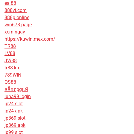
ea 88
888vi.com
888p online
win678 page
xem ngay
https://kuwin.mex.com/
TR88
LV88
JW88
tr88.krd
789WIN
QS88
สล็อตpgแท้
luna99 login
jp24 slot
jp24 apk
jp369 slot
jp369 apk
jp99 slot