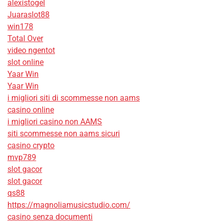
alexistogel
Juaraslot88
win178
Total Over
video ngentot
slot online
Yaar Win
Yaar Win
i migliori siti di scommesse non aams
casino online
i migliori casino non AAMS
siti scommesse non aams sicuri
casino crypto
mvp789
slot gacor
slot gacor
qs88
https://magnoliamusicstudio.com/
casino senza documenti