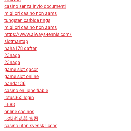
casino senza invio documenti
migliori casino non aams
tungsten carbide rings
migliori casino non aams
https://www.always-tennis.com/
slotmantap
haha178 daftar
23naga
23naga
game slot gacor
game slot online
bandar 36
casino en ligne fiable
lotus365 login
EE88
online casinos
比特浏览器 官网
casino utan svensk licens