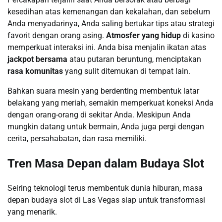
kesedihan atas kemenangan dan kekalahan, dan sebelum
Anda menyadarinya, Anda saling bertukar tips atau strategi
favorit dengan orang asing.
Atmosfer yang hidup
di kasino
memperkuat interaksi ini. Anda bisa menjalin ikatan atas
jackpot bersama
atau putaran beruntung, menciptakan
rasa komunitas
yang sulit ditemukan di tempat lain.
Bahkan suara mesin yang berdenting membentuk latar
belakang yang meriah, semakin memperkuat koneksi Anda
dengan orang-orang di sekitar Anda. Meskipun Anda
mungkin datang untuk bermain, Anda juga pergi dengan
cerita, persahabatan, dan rasa memiliki.
Tren Masa Depan dalam Budaya Slot
Seiring teknologi terus membentuk dunia hiburan, masa
depan budaya slot di Las Vegas siap untuk transformasi
yang menarik.