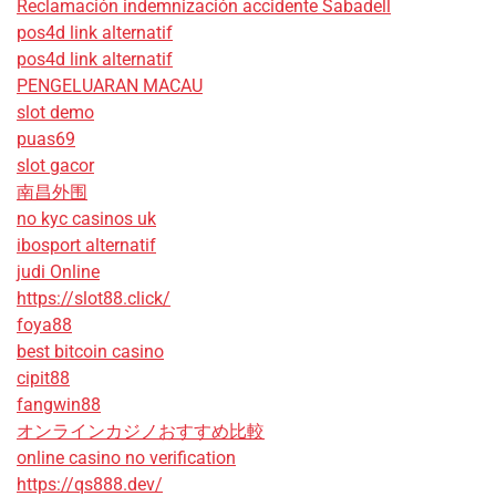
Reclamación indemnización accidente Sabadell
pos4d link alternatif
pos4d link alternatif
PENGELUARAN MACAU
slot demo
puas69
slot gacor
南昌外围
no kyc casinos uk
ibosport alternatif
judi Online
https://slot88.click/
foya88
best bitcoin casino
cipit88
fangwin88
オンラインカジノおすすめ比較
online casino no verification
https://qs888.dev/