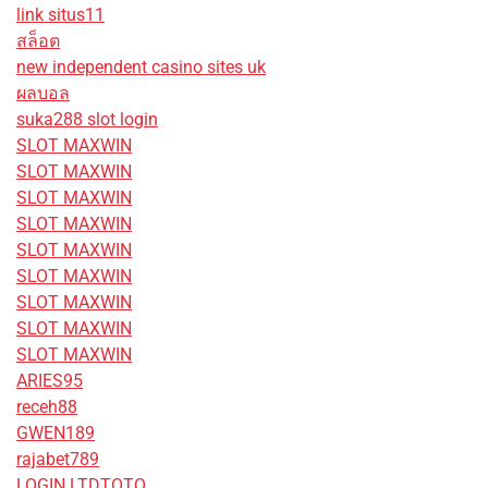
link situs11
สล็อต
new independent casino sites uk
ผลบอล
suka288 slot login
SLOT MAXWIN
SLOT MAXWIN
SLOT MAXWIN
SLOT MAXWIN
SLOT MAXWIN
SLOT MAXWIN
SLOT MAXWIN
SLOT MAXWIN
SLOT MAXWIN
ARIES95
receh88
GWEN189
rajabet789
LOGIN LTDTOTO