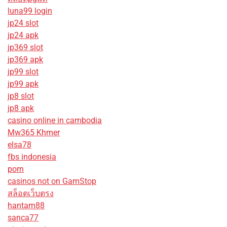
luna99 login
jp24 slot
jp24 apk
jp369 slot
jp369 apk
jp99 slot
jp99 apk
jp8 slot
jp8 apk
casino online in cambodia
Mw365 Khmer
elsa78
fbs indonesia
porn
casinos not on GamStop
สล็อตเว็บตรง
hantam88
sanca77