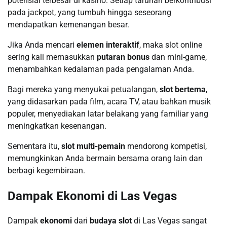
potensial terbesar di kasino. Setiap taruhan berkontribusi
pada jackpot, yang tumbuh hingga seseorang
mendapatkan kemenangan besar.
Jika Anda mencari
elemen interaktif
, maka slot online
sering kali memasukkan
putaran bonus
dan mini-game,
menambahkan kedalaman pada pengalaman Anda.
Bagi mereka yang menyukai petualangan,
slot bertema
,
yang didasarkan pada film, acara TV, atau bahkan musik
populer, menyediakan latar belakang yang familiar yang
meningkatkan kesenangan.
Sementara itu,
slot multi-pemain
mendorong kompetisi,
memungkinkan Anda bermain bersama orang lain dan
berbagi kegembiraan.
Dampak Ekonomi di Las Vegas
Dampak
ekonomi
dari
budaya slot
di Las Vegas sangat