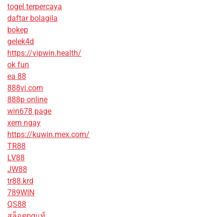
togel terpercaya
daftar bolagila
bokep
gelek4d
https://vipwin.health/
ok fun
ea 88
888vi.com
888p online
win678 page
xem ngay
https://kuwin.mex.com/
TR88
LV88
JW88
tr88.krd
789WIN
QS88
สล็อตpgแท้