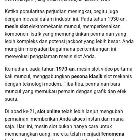
Ketika popularitas perjudian meningkat, begitu juga
dengan inovasi dalam industri ini. Pada tahun 1930-an,
mesin slot
elektromekanis muncul, memperkenalkan
komponen listrik yang memungkinkan permainan yang
lebih kompleks dan potensi jackpot yang lebih besar. Anda
mungkin menyadari bagaimana perkembangan ini
merevolusi pengalaman mesin slot Anda.
Kemudian, pada tahun
1970-an
, mesin slot video pertama
kali muncul, menggabungkan
pesona klasik
slot mekanis
dengan teknologi modern. Tiba-tiba, permainan baru
muncul yang memukau pemain dengan grafik dan efek
suara.
Di abad ke-21,
slot online
telah lebih lanjut mengubah
permainan, memberikan Anda akses instan dari mana
saja. Hari ini, mesin slot bukan hanya cara untuk
memenangkan uang; mereka telah menjadi
fenomena