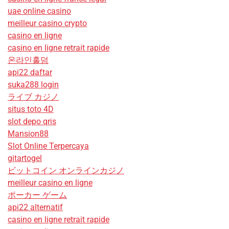
uae online casino
meilleur casino crypto
casino en ligne
casino en ligne retrait rapide
온라인홀덤
api22 daftar
suka288 login
ライブ カジノ
situs toto 4D
slot depo qris
Mansion88
Slot Online Terpercaya
gitartogel
ビットコイン オンラインカジノ
meilleur casino en ligne
ポーカー ゲーム
api22 alternatif
casino en ligne retrait rapide