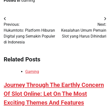
Posted in
Gaming
Post
Previous:
Next:
navigation
Hukumtoto: Platform Hiburan
Kesalahan Umum Pemain
Digital yang Semakin Populer
Slot yang Harus Dihindari
di Indonesia
Related Posts
Gaming
Journey Through The Earthly Concern
Of Slot Online: Let On The Most
Exciting Themes And Features