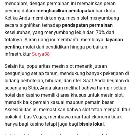
mendalam, dengan permainan ini memainkan peran
penting dalam
menghasilkan pendapatan
bagi kota.
Ketika Anda memikirkannya, mesin slot menyumbang
secara signifikan terhadap
pendapatan permainan
keseluruhan, yang menyumbang lebih dari 70% dari
totalnya. Aliran uang ini membantu membiayai
layanan
penting
, mulai dari pendidikan hingga perbaikan
infrastruktur
Surya88
Selain itu, popularitas mesin slot menarik jutaan
pengunjung setiap tahun, mendukung banyak pekerjaan di
bidang perhotelan, hiburan, dan ritel. Saat Anda berjalan di
sepanjang Strip, Anda akan melihat bahwa hampir setiap
hotel dan kasino memiliki area khusus untuk mesin slot,
menarik baik pemain kasual maupun pemain besar.
Aksesibilitas ini memastikan bahwa slot tetap menjadi fitur
pokok di Las Vegas, membawa manfaat ekonomi tidak
hanya bagi kasino tetapi juga bagi
bisnis lokal
.