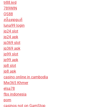
tr88.krd
789WIN
QS88
สล็อตpgแท้
luna99 login
jp24 slot
jp24 apk
jp369 slot
jp369 apk
jp99 slot
jp99 apk
jp8 slot
jp8 apk
casino online in cambodia
Mw365 Khmer
elsa78
fbs indonesia
porn
casinos not on GamStop