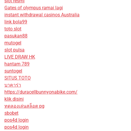
slot resmi
Gates of olympus ramai lagi
instant withdrawal casinos Australia
link bola99
toto slot
pasukan88
mutogel
slot pulsa
LIVE DRAW HK
hantam 789
suntogel
SITUS TOTO
บาคาร่า
https://duracellbunnyonabike.com/
klik disini
ทดลองเล่นสล็อต pg
sbobet
pos4d login
pos4d login