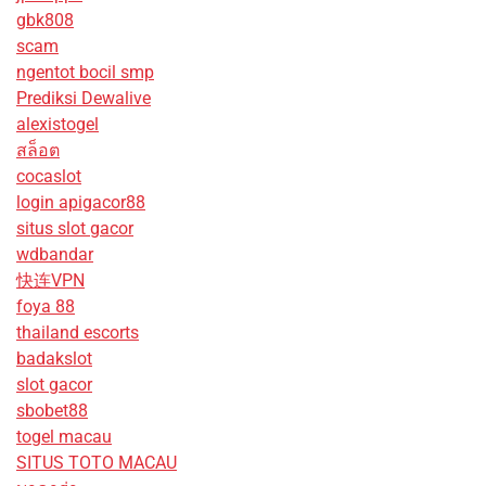
gbk808
scam
ngentot bocil smp
Prediksi Dewalive
alexistogel
สล็อต
cocaslot
login apigacor88
situs slot gacor
wdbandar
快连VPN
foya 88
thailand escorts
badakslot
slot gacor
sbobet88
togel macau
SITUS TOTO MACAU