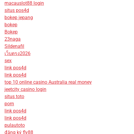
macauslot88 login
situs pos4d
bokep jepang
bokep
Bokep
23naga
Sildenafil
เว็บตรง2026
sex
link pos4d
link pos4d
top 10 online casino Australia real money
jeetcity casino login
situs toto
porn
link pos4d
link pos4d
pulautoto
đăng ký fly88