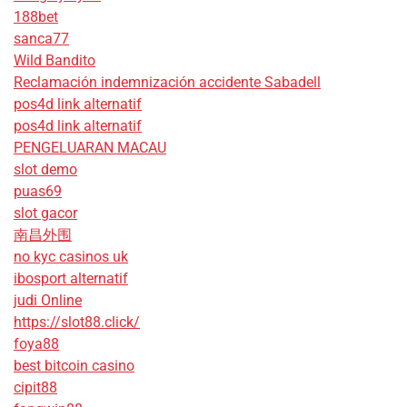
188bet
sanca77
Wild Bandito
Reclamación indemnización accidente Sabadell
pos4d link alternatif
pos4d link alternatif
PENGELUARAN MACAU
slot demo
puas69
slot gacor
南昌外围
no kyc casinos uk
ibosport alternatif
judi Online
https://slot88.click/
foya88
best bitcoin casino
cipit88