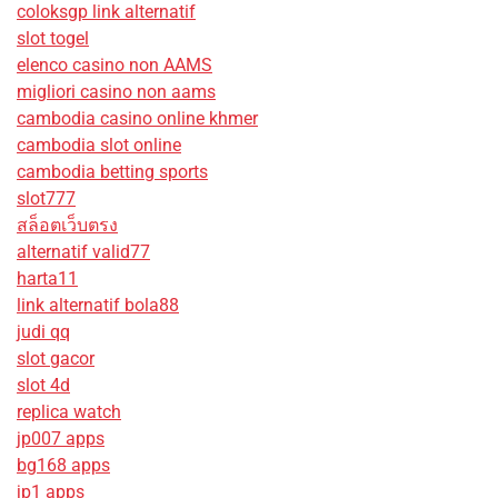
coloksgp link alternatif
slot togel
elenco casino non AAMS
migliori casino non aams
cambodia casino online khmer
cambodia slot online
cambodia betting sports
slot777
สล็อตเว็บตรง
alternatif valid77
harta11
link alternatif bola88
judi qq
slot gacor
slot 4d
replica watch
jp007 apps
bg168 apps
jp1 apps