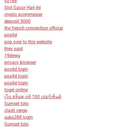
vu168
Slot Gacor Hari Ini
crypto scommesse
deposit 5000
the french connection official
pos4d
pop over to this website
they said
19dewa
privacy browser
pos4d login
pos4d login
pos4d login
togel online
เว็บ สล็อต แท้ 100 เปอร์เซ็นต์
Sumsel toto
clash verge
suka288 login
Sumsel toto