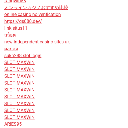
fangwin88
オンラインカジノおすすめ比較
online casino no verification
https://qs888.dev/
link situs11
สล็อต
new independent casino sites uk
ผลบอล
suka288 slot login
SLOT MAXWIN
SLOT MAXWIN
SLOT MAXWIN
SLOT MAXWIN
SLOT MAXWIN
SLOT MAXWIN
SLOT MAXWIN
SLOT MAXWIN
SLOT MAXWIN
ARIES95