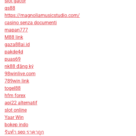
slot gacor
qs88
https://magnoliamusicstudio.com/
casino senza documenti
mapan777
M88 link
gaza88ai.id
pakde4d
puas69
nk88 đăng ký
98winlive.com
789win link
togel88
hfm forex
api22 alternatif
slot online
Yaar Win
bokep indo
รับทํา seo ราคาถูก