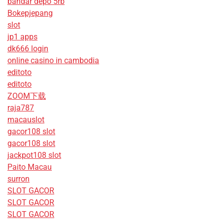
bandar depo 5rb
Bokepjepang
slot
jp1 apps
dk666 login
online casino in cambodia
editoto
editoto
ZOOM下载
raja787
macauslot
gacor108 slot
gacor108 slot
jackpot108 slot
Paito Macau
surron
SLOT GACOR
SLOT GACOR
SLOT GACOR