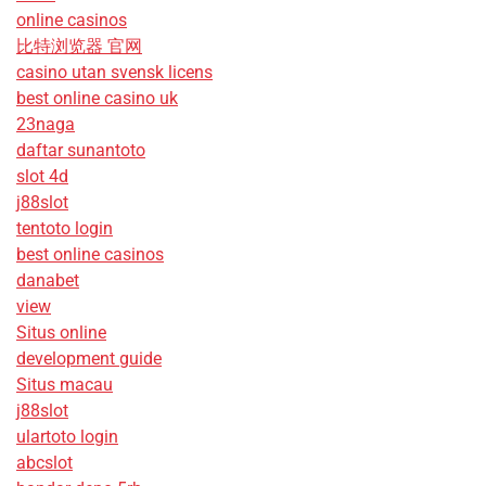
online casinos
比特浏览器 官网
casino utan svensk licens
best online casino uk
23naga
daftar sunantoto
slot 4d
j88slot
tentoto login
best online casinos
danabet
view
Situs online
development guide
Situs macau
j88slot
ulartoto login
abcslot