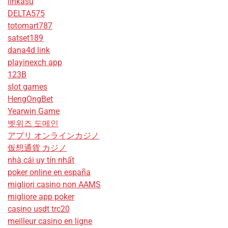
linkasu
DELTA575
totomart787
satset189
dana4d link
playinexch app
123B
slot games
HengOngBet
Yearwin Game
벳위즈 도메인
アプリ オンラインカジノ
仮想通貨 カジノ
nhà cái uy tín nhất
poker online en españa
migliori casino non AAMS
migliore app poker
casino usdt trc20
meilleur casino en ligne