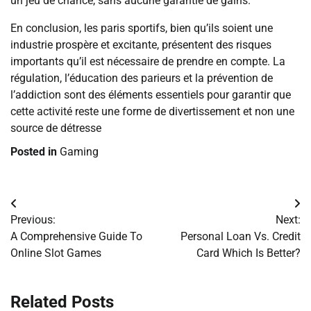
un jeu de chance, sans aucune garantie de gains.
En conclusion, les paris sportifs, bien qu’ils soient une
industrie prospère et excitante, présentent des risques
importants qu’il est nécessaire de prendre en compte. La
régulation, l’éducation des parieurs et la prévention de
l’addiction sont des éléments essentiels pour garantir que
cette activité reste une forme de divertissement et non une
source de détresse
Posted in
Gaming
Post
Previous:
Next:
navigation
A Comprehensive Guide To
Personal Loan Vs. Credit
Online Slot Games
Card Which Is Better?
Related Posts