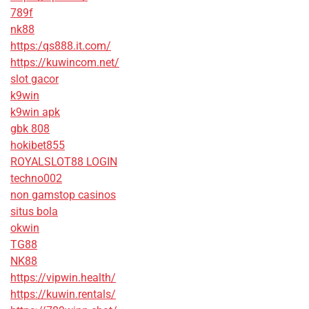
789f
nk88
https:/qs888.it.com/
https://kuwincom.net/
slot gacor
k9win
k9win apk
gbk 808
hokibet855
ROYALSLOT88 LOGIN
techno002
non gamstop casinos
situs bola
okwin
TG88
NK88
https://vipwin.health/
https://kuwin.rentals/