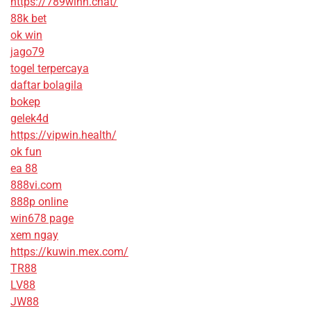
https://789winn.chat/
88k bet
ok win
jago79
togel terpercaya
daftar bolagila
bokep
gelek4d
https://vipwin.health/
ok fun
ea 88
888vi.com
888p online
win678 page
xem ngay
https://kuwin.mex.com/
TR88
LV88
JW88