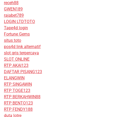
receh88
GWEN189
rajabet789
LOGIN LTDTOTO
Tape4d login
Fortune Gems
situs toto
pos4d link alternatif
slot qris terpercaya
SLOT ONLINE
RTP AKAI123
DAFTAR PISANG123
ELANGWIN
RTP SINGAWIN
RTP TOGE123
RTP BERKAHWIN88
RTP BENTO123
RTP FENDY188
duta lotre