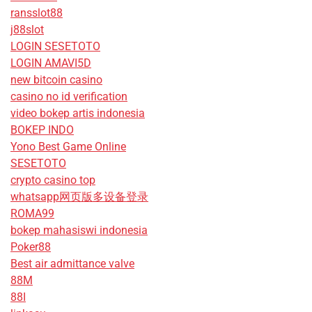
ransslot88
j88slot
LOGIN SESETOTO
LOGIN AMAVI5D
new bitcoin casino
casino no id verification
video bokep artis indonesia
BOKEP INDO
Yono Best Game Online
SESETOTO
crypto casino top
whatsapp网页版多设备登录
ROMA99
bokep mahasiswi indonesia
Poker88
Best air admittance valve
88M
88I