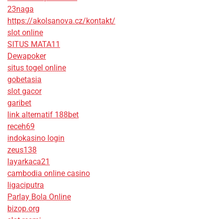
23naga
https://akolsanova.cz/kontakt/
slot online
SITUS MATA11
Dewapoker
situs togel online
gobetasia
slot gacor
garibet
link alternatif 188bet
receh69
indokasino login
zeus138
layarkaca21
cambodia online casino
ligaciputra
Parlay Bola Online
bizop.org