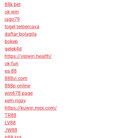
88k bet
ok win
jago79
togel terpercaya
daftar bolagila
bokep
gelek4d
https://vipwin.health/
ok fun
ea 88
888vi.com
888p online
win678 page
xem ngay
https://kuwin.mex.com/
TR88
LV88
JW88
tr88.krd