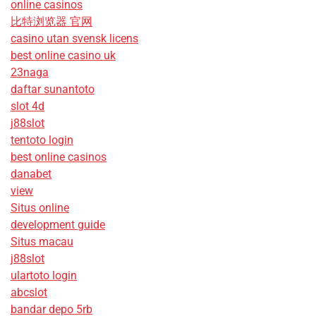
online casinos
比特浏览器 官网
casino utan svensk licens
best online casino uk
23naga
daftar sunantoto
slot 4d
j88slot
tentoto login
best online casinos
danabet
view
Situs online
development guide
Situs macau
j88slot
ulartoto login
abcslot
bandar depo 5rb