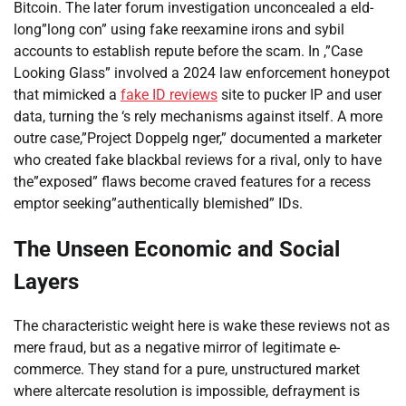
Bitcoin. The later forum investigation unconcealed a eld-
long”long con” using fake reexamine irons and sybil
accounts to establish repute before the scam. In ,”Case
Looking Glass” involved a 2024 law enforcement honeypot
that mimicked a
fake ID reviews
site to pucker IP and user
data, turning the ‘s rely mechanisms against itself. A more
outre case,”Project Doppelg nger,” documented a marketer
who created fake blackbal reviews for a rival, only to have
the”exposed” flaws become craved features for a recess
emptor seeking”authentically blemished” IDs.
The Unseen Economic and Social
Layers
The characteristic weight here is wake these reviews not as
mere fraud, but as a negative mirror of legitimate e-
commerce. They stand for a pure, unstructured market
where altercate resolution is impossible, defrayment is