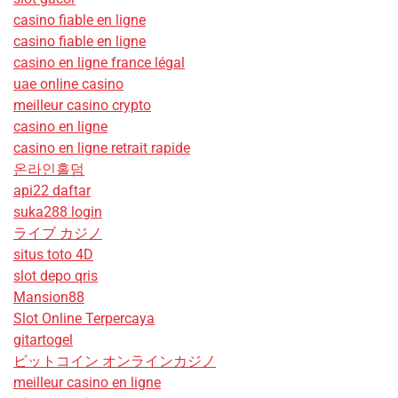
casino fiable en ligne
casino fiable en ligne
casino en ligne france légal
uae online casino
meilleur casino crypto
casino en ligne
casino en ligne retrait rapide
온라인홀덤
api22 daftar
suka288 login
ライブ カジノ
situs toto 4D
slot depo qris
Mansion88
Slot Online Terpercaya
gitartogel
ビットコイン オンラインカジノ
meilleur casino en ligne