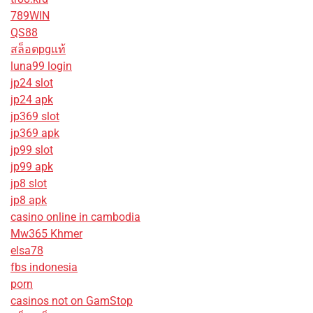
789WIN
QS88
สล็อตpgแท้
luna99 login
jp24 slot
jp24 apk
jp369 slot
jp369 apk
jp99 slot
jp99 apk
jp8 slot
jp8 apk
casino online in cambodia
Mw365 Khmer
elsa78
fbs indonesia
porn
casinos not on GamStop