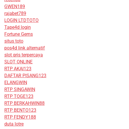
GWEN189
rajabet789
LOGIN LTDTOTO
Tape4d login
Fortune Gems
situs toto
pos4d link alternatif
slot qris terpercaya
SLOT ONLINE
RTP AKAI123
DAFTAR PISANG123
ELANGWIN
RTP SINGAWIN
RTP TOGE123
RTP BERKAHWIN88
RTP BENTO123
RTP FENDY188
duta lotre