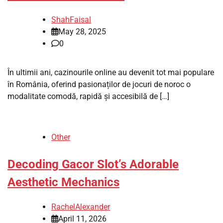
ShahFaisal
May 28, 2025
0
În ultimii ani, cazinourile online au devenit tot mai populare
în România, oferind pasionaților de jocuri de noroc o
modalitate comodă, rapidă și accesibilă de […]
Other
Decoding Gacor Slot’s Adorable
Aesthetic Mechanics
RachelAlexander
April 11, 2026