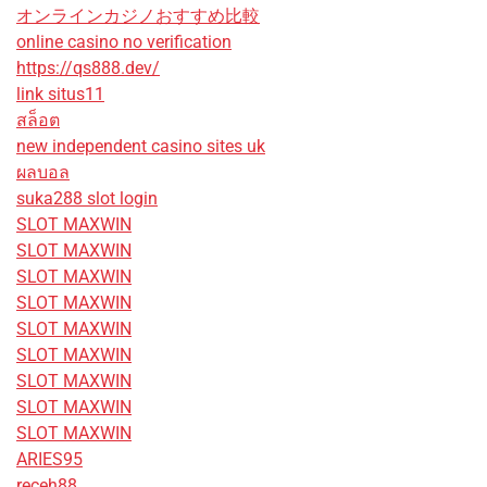
オンラインカジノおすすめ比較
online casino no verification
https://qs888.dev/
link situs11
สล็อต
new independent casino sites uk
ผลบอล
suka288 slot login
SLOT MAXWIN
SLOT MAXWIN
SLOT MAXWIN
SLOT MAXWIN
SLOT MAXWIN
SLOT MAXWIN
SLOT MAXWIN
SLOT MAXWIN
SLOT MAXWIN
ARIES95
receh88