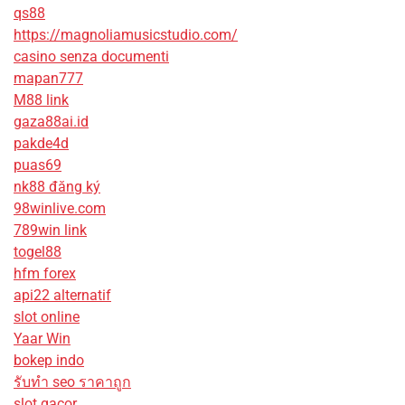
qs88
https://magnoliamusicstudio.com/
casino senza documenti
mapan777
M88 link
gaza88ai.id
pakde4d
puas69
nk88 đăng ký
98winlive.com
789win link
togel88
hfm forex
api22 alternatif
slot online
Yaar Win
bokep indo
รับทํา seo ราคาถูก
slot gacor