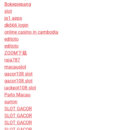
Bokepjepang
slot
jp1 apps
dk666 login
online casino in cambodia
editoto
editoto
ZOOM下载
raja787
macauslot
gacor108 slot
gacor108 slot
jackpot108 slot
Paito Macau
surron
SLOT GACOR
SLOT GACOR
SLOT GACOR
SLOT GACOR