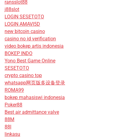
ransslot88
j88slot
LOGIN SESETOTO
LOGIN AMAVI5D
new bitcoin casino
casino no id verification
video bokep artis indonesia
BOKEP INDO
Yono Best Game Online
SESETOTO
crypto casino top
whatsapp网页版多设备登录
ROMA99
bokep mahasiswi indonesia
Poker88
Best air admittance valve
88M
88I
linkasu