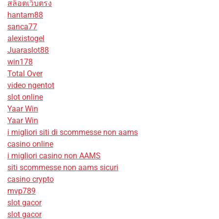
สล็อตเว็บตรง
hantam88
sanca77
alexistogel
Juaraslot88
win178
Total Over
video ngentot
slot online
Yaar Win
Yaar Win
i migliori siti di scommesse non aams
casino online
i migliori casino non AAMS
siti scommesse non aams sicuri
casino crypto
mvp789
slot gacor
slot gacor