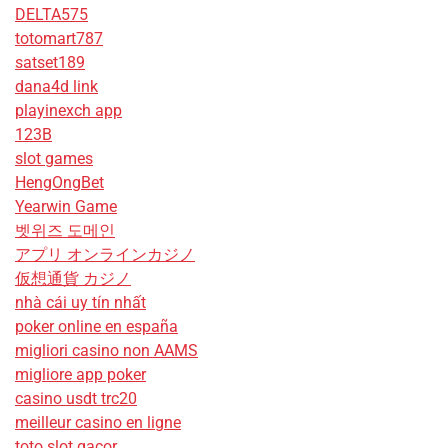
DELTA575
totomart787
satset189
dana4d link
playinexch app
123B
slot games
HengOngBet
Yearwin Game
벳위즈 도메인
アプリ オンラインカジノ
仮想通貨 カジノ
nhà cái uy tín nhất
poker online en españa
migliori casino non AAMS
migliore app poker
casino usdt trc20
meilleur casino en ligne
toto slot gacor