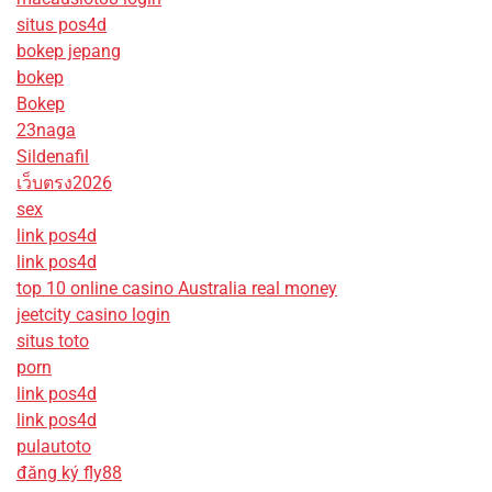
situs pos4d
bokep jepang
bokep
Bokep
23naga
Sildenafil
เว็บตรง2026
sex
link pos4d
link pos4d
top 10 online casino Australia real money
jeetcity casino login
situs toto
porn
link pos4d
link pos4d
pulautoto
đăng ký fly88