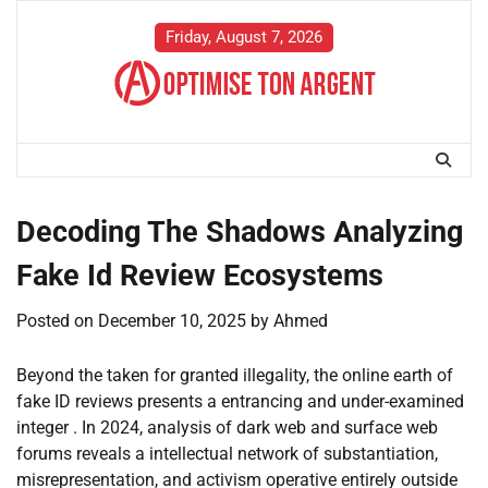
Skip
to
Friday, August 7, 2026
content
Decoding The Shadows Analyzing
Fake Id Review Ecosystems
Posted on
December 10, 2025
by
Ahmed
Beyond the taken for granted illegality, the online earth of
fake ID reviews presents a entrancing and under-examined
integer . In 2024, analysis of dark web and surface web
forums reveals a intellectual network of substantiation,
misrepresentation, and activism operative entirely outside