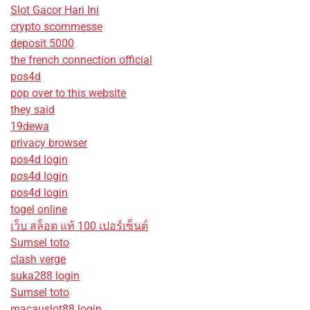
Slot Gacor Hari Ini
crypto scommesse
deposit 5000
the french connection official
pos4d
pop over to this website
they said
19dewa
privacy browser
pos4d login
pos4d login
pos4d login
togel online
เว็บ สล็อต แท้ 100 เปอร์เซ็นต์
Sumsel toto
clash verge
suka288 login
Sumsel toto
macauslot88 login