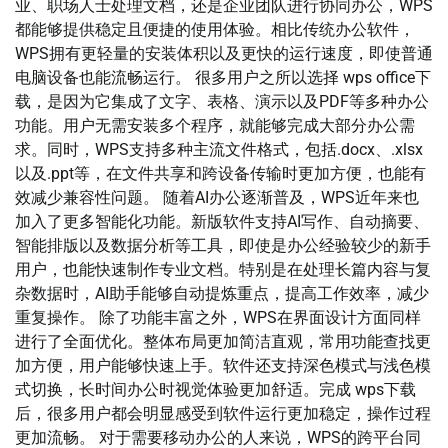
业、职场人士处理文档，还是企业团队进行协同办公，WPS
都能够提供稳定且便捷的使用体验。相比传统办公软件，
WPS拥有更轻量的安装体积以及更快的运行速度，即使普通
电脑设备也能流畅运行。 很多用户之所以选择 wps office下
载，是因为它集成了文字、表格、演示以及PDF等多种办公
功能。用户无需安装多个程序，就能够完成大部分办公需
求。同时，WPS支持多种主流文件格式，包括.docx、.xlsx
以及.ppt等，在文件共享和跨设备传输时更加方便，也能有
效减少兼容性问题。 随着AI办公逐渐普及，WPS近年来也
加入了更多智能化功能。新版软件支持AI写作、自动摘要、
智能排版以及数据分析等工具，即使是办公经验较少的新手
用户，也能快速制作专业文档。特别是在处理长篇内容与复
杂数据时，AI助手能够自动提炼重点，提高工作效率，减少
重复操作。 除了功能丰富之外，WPS在界面设计方面同样
进行了全面优化。整体布局更加简洁直观，常用功能查找更
加方便，用户能够快速上手。软件还支持深色模式与浅色模
式切换，长时间办公时视觉体验更加舒适。完成 wps下载
后，很多用户都会明显感受到软件运行更加稳定，操作过程
更加流畅。 对于需要移动办公的人来说，WPS的跨平台同