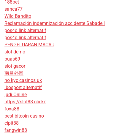
188bet
sanca77
Wild Bandito
Reclamación indemnización accidente Sabadell
pos4d link alternatif
pos4d link alternatif
PENGELUARAN MACAU
slot demo
puas69
slot gacor
南昌外围
no kyc casinos uk
ibosport alternatif
judi Online
https://slot88.click/
foya88
best bitcoin casino
cipit88
fangwin88