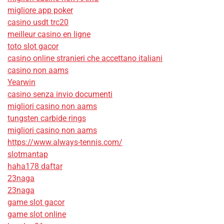
migliore app poker
casino usdt trc20
meilleur casino en ligne
toto slot gacor
casino online stranieri che accettano italiani
casino non aams
Yearwin
casino senza invio documenti
migliori casino non aams
tungsten carbide rings
migliori casino non aams
https://www.always-tennis.com/
slotmantap
haha178 daftar
23naga
23naga
game slot gacor
game slot online