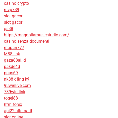
casino crypto
mvp789
slot gacor
slot gacor
qs88
https://magnoliamusicstudio.com/
casino senza documenti
mapan777
M88 link
gaza88ai.id
pakde4d
puas69
nk88 đăng ký
98winlive.com
789win link
togel88
hfm forex
api22 alternatif
slot online