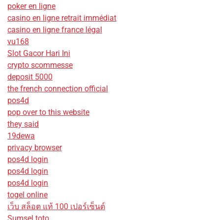
poker en ligne
casino en ligne retrait immédiat
casino en ligne france légal
vu168
Slot Gacor Hari Ini
crypto scommesse
deposit 5000
the french connection official
pos4d
pop over to this website
they said
19dewa
privacy browser
pos4d login
pos4d login
pos4d login
togel online
เว็บ สล็อต แท้ 100 เปอร์เซ็นต์
Sumsel toto