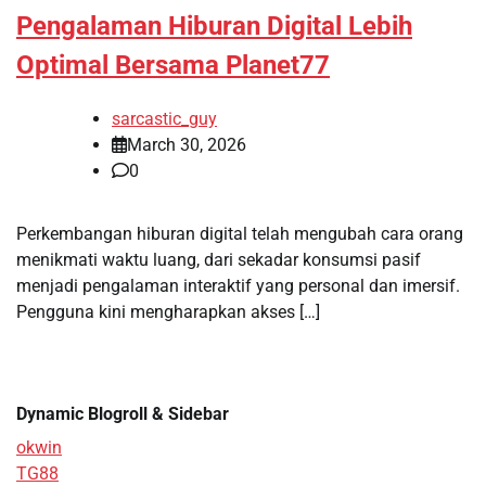
Pengalaman Hiburan Digital Lebih
Optimal Bersama Planet77
sarcastic_guy
March 30, 2026
0
Perkembangan hiburan digital telah mengubah cara orang
menikmati waktu luang, dari sekadar konsumsi pasif
menjadi pengalaman interaktif yang personal dan imersif.
Pengguna kini mengharapkan akses […]
Dynamic Blogroll & Sidebar
okwin
TG88