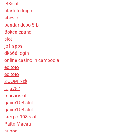
j88slot
ulartoto login
abcslot
bandar depo 5rb
Bokepjepang
slot
jp1 apps
dk666 login
online casino in cambodia
editoto
editoto
ZOOM下载
raja787
macauslot
gacor108 slot
gacor108 slot
jackpot108 slot
Paito Macau
surron