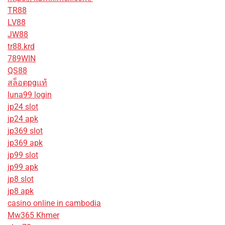
TR88
LV88
JW88
tr88.krd
789WIN
QS88
สล็อตpgแท้
luna99 login
jp24 slot
jp24 apk
jp369 slot
jp369 apk
jp99 slot
jp99 apk
jp8 slot
jp8 apk
casino online in cambodia
Mw365 Khmer