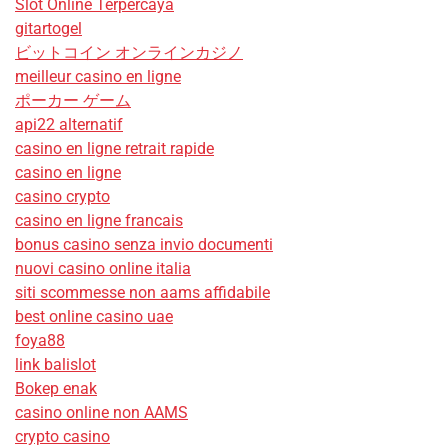
Slot Online Terpercaya
gitartogel
ビットコイン オンラインカジノ
meilleur casino en ligne
ポーカー ゲーム
api22 alternatif
casino en ligne retrait rapide
casino en ligne
casino crypto
casino en ligne francais
bonus casino senza invio documenti
nuovi casino online italia
siti scommesse non aams affidabile
best online casino uae
foya88
link balislot
Bokep enak
casino online non AAMS
crypto casino