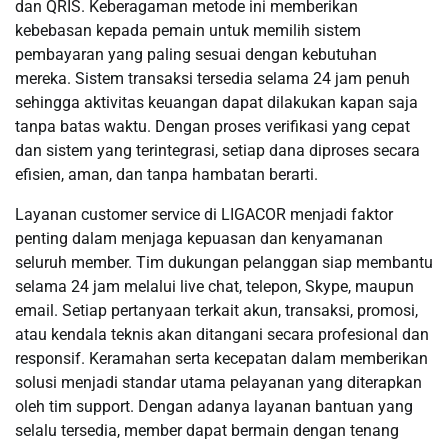
dan QRIS. Keberagaman metode ini memberikan
kebebasan kepada pemain untuk memilih sistem
pembayaran yang paling sesuai dengan kebutuhan
mereka. Sistem transaksi tersedia selama 24 jam penuh
sehingga aktivitas keuangan dapat dilakukan kapan saja
tanpa batas waktu. Dengan proses verifikasi yang cepat
dan sistem yang terintegrasi, setiap dana diproses secara
efisien, aman, dan tanpa hambatan berarti.
Layanan customer service di LIGACOR menjadi faktor
penting dalam menjaga kepuasan dan kenyamanan
seluruh member. Tim dukungan pelanggan siap membantu
selama 24 jam melalui live chat, telepon, Skype, maupun
email. Setiap pertanyaan terkait akun, transaksi, promosi,
atau kendala teknis akan ditangani secara profesional dan
responsif. Keramahan serta kecepatan dalam memberikan
solusi menjadi standar utama pelayanan yang diterapkan
oleh tim support. Dengan adanya layanan bantuan yang
selalu tersedia, member dapat bermain dengan tenang