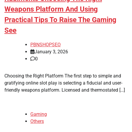
Weapons Platform And Using
Practical Tips To Raise The Gaming
See
PBNSHOPSEO
January 3, 2026
0
Choosing the Right Platform The first step to simple and
gratifying online slot play is selecting a fiducial and user-
friendly weapons platform. Licensed and thermostated […]
Gaming
Others