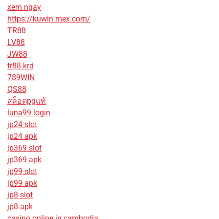
xem ngay
https://kuwin.mex.com/
TR88
LV88
JW88
tr88.krd
789WIN
QS88
สล็อตpgแท้
luna99 login
jp24 slot
jp24 apk
jp369 slot
jp369 apk
jp99 slot
jp99 apk
jp8 slot
jp8 apk
casino online in cambodia