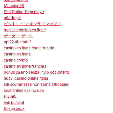
Mansion88
Slot Online Terpercaya
gitartogel
ビットコイン オンラインカジノ
meilleur casino en ligne
ポーカー ゲーム
api22 alternatif
casino en ligne retrait rapide
casino en ligne
casino crypto
casino en ligne francais
bonus casino senza invio documenti
nuovi casino online italia
siti scommesse non aams affidabile
best online casino uae
foya88
link balislot
Bokep enak