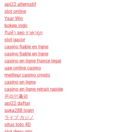
api22 alternatif
slot online
Yaar Win
bokep indo
รับทํา seo ราคาถูก
slot gacor
casino fiable en ligne
casino fiable en ligne
casino en ligne france légal
uae online casino
meilleur casino crypto
casino en ligne
casino en ligne retrait rapide
온라인홀덤
api22 daftar
suka288 login
ライブ カジノ
situs toto 4D
slot depo qris