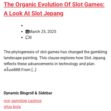
The Organic Evolution Of Slot Games:
A Look At Slot Jepang
March 25, 2025
0
The phylogenesis of slot games has changed the gambling
landscape painting. This clause explores how Slot Jepang
reflects these advancements in technology and plan.
สล็อต888.From […]
Dynamic Blogroll & Sidebar
non gamstop casinos
situs bola