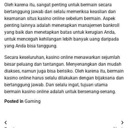
Oleh karena itu, sangat penting untuk bermain secara
bertanggung jawab dan selalu memeriksa keaslian dan
keamanan situs kasino online sebelum bermain. Aspek
penting lainnya adalah menerapkan manajemen bankroll
yang baik dan menetapkan batas untuk kerugian Anda,
untuk mencegah kehilangan lebih banyak uang daripada
yang Anda bisa tanggung.
Secara keseluruhan, kasino online menawarkan sejumlah
besar peluang dan tantangan. Menyenangkan dan mudah
diakses, namun juga bisa berisiko. Oleh karena itu, bermain
kasino online harus selalu dilakukan dengan bijaksana dan
bertanggung jawab. Dan selalu ingat, tujuan utama
bermain kasino online adalah untuk bersenang-senang.
Posted in
Gaming
Post