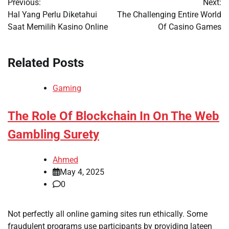
Previous:
Next:
navigation
Hal Yang Perlu Diketahui
The Challenging Entire World
Saat Memilih Kasino Online
Of Casino Games
Related Posts
Gaming
The Role Of Blockchain In On The Web
Gambling Surety
Ahmed
May 4, 2025
0
Not perfectly all online gaming sites run ethically. Some
fraudulent programs use participants by providing lateen