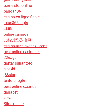
game slot online
bandar 36
casino en ligne fiable
lotus365 login
EE88
online casinos
比特浏览器 官网
casino utan svensk licens
best online casino uk
23naga
daftar sunantoto
slot 4d
j88slot
tentoto login
best online casinos
danabet
view
Situs online