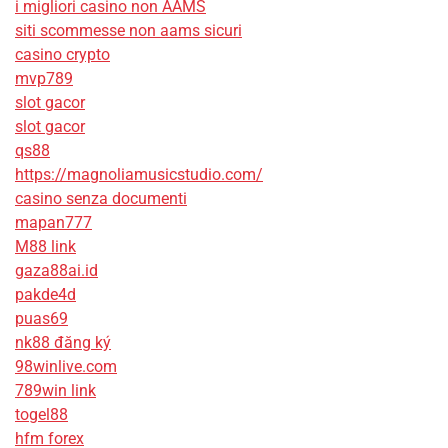
i migliori casino non AAMS
siti scommesse non aams sicuri
casino crypto
mvp789
slot gacor
slot gacor
qs88
https://magnoliamusicstudio.com/
casino senza documenti
mapan777
M88 link
gaza88ai.id
pakde4d
puas69
nk88 đăng ký
98winlive.com
789win link
togel88
hfm forex