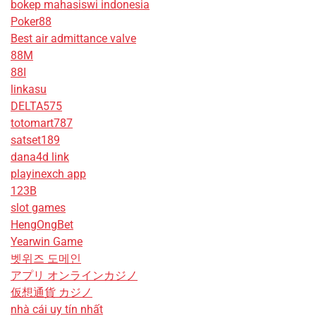
bokep mahasiswi indonesia
Poker88
Best air admittance valve
88M
88I
linkasu
DELTA575
totomart787
satset189
dana4d link
playinexch app
123B
slot games
HengOngBet
Yearwin Game
벳위즈 도메인
アプリ オンラインカジノ
仮想通貨 カジノ
nhà cái uy tín nhất