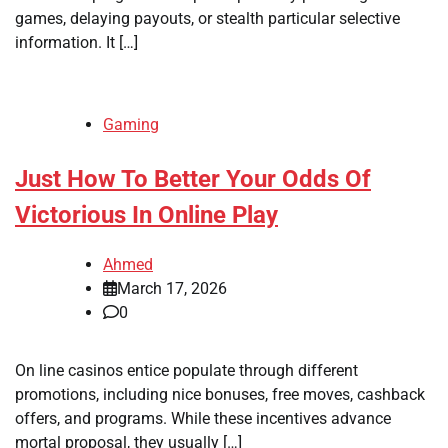
games, delaying payouts, or stealth particular selective
information. It […]
Gaming
Just How To Better Your Odds Of
Victorious In Online Play
Ahmed
March 17, 2026
0
On line casinos entice populate through different
promotions, including nice bonuses, free moves, cashback
offers, and programs. While these incentives advance
mortal proposal, they usually […]