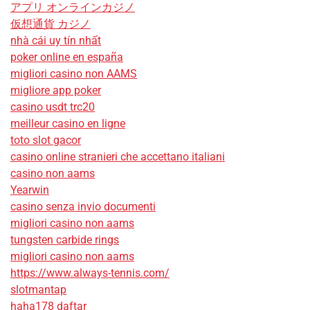
アプリ オンラインカジノ
仮想通貨 カジノ
nhà cái uy tín nhất
poker online en españa
migliori casino non AAMS
migliore app poker
casino usdt trc20
meilleur casino en ligne
toto slot gacor
casino online stranieri che accettano italiani
casino non aams
Yearwin
casino senza invio documenti
migliori casino non aams
tungsten carbide rings
migliori casino non aams
https://www.always-tennis.com/
slotmantap
haha178 daftar