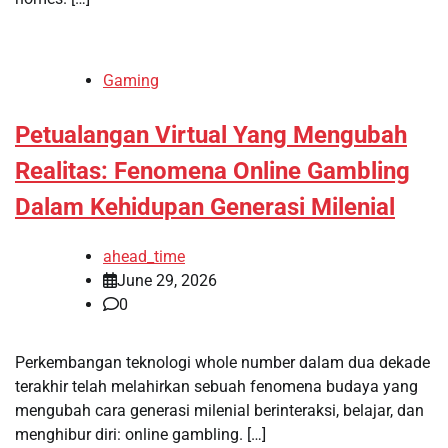
Gaming
Petualangan Virtual Yang Mengubah
Realitas: Fenomena Online Gambling
Dalam Kehidupan Generasi Milenial
ahead_time
June 29, 2026
0
Perkembangan teknologi whole number dalam dua dekade
terakhir telah melahirkan sebuah fenomena budaya yang
mengubah cara generasi milenial berinteraksi, belajar, dan
menghibur diri: online gambling. […]