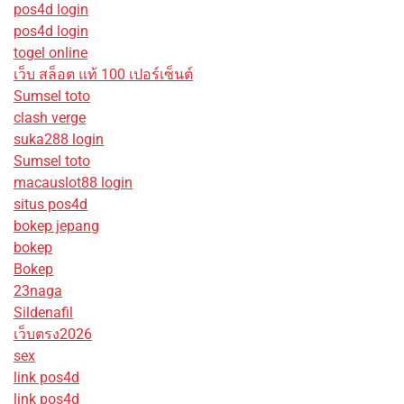
pos4d login
pos4d login
togel online
เว็บ สล็อต แท้ 100 เปอร์เซ็นต์
Sumsel toto
clash verge
suka288 login
Sumsel toto
macauslot88 login
situs pos4d
bokep jepang
bokep
Bokep
23naga
Sildenafil
เว็บตรง2026
sex
link pos4d
link pos4d