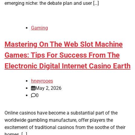
emerging niche: the debate plan and user […]
Gaming
Mastering On The Web Slot Machine
Games: Tips For Success From The
Electronic Digital Internet Casino Earth
hneyrooes
May 2, 2026
0
Online casinos have become a substantial part of the
worldwide gambling manufacture, offer players the
excitement of traditional casinos from the soothe of their
homes. […]