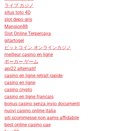
ライブ カジノ
situs toto 4D
slot depo qris
Mansion88
Slot Online Terpercaya
gitartogel
ビットコイン オンラインカジノ
meilleur casino en ligne
ポーカー ゲーム
api22 alternatif
casino en ligne retrait rapide
casino en ligne
casino crypto
casino en ligne francais
bonus casino senza invio documenti
nuovi casino online italia
siti scommesse non aams affidabile
best online casino uae