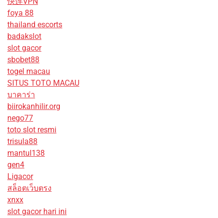
快连VPN
foya 88
thailand escorts
badakslot
slot gacor
sbobet88
togel macau
SITUS TOTO MACAU
บาคาร่า
biirokanhilir.org
nego77
toto slot resmi
trisula88
mantul138
gen4
Ligacor
สล็อตเว็บตรง
xnxx
slot gacor hari ini