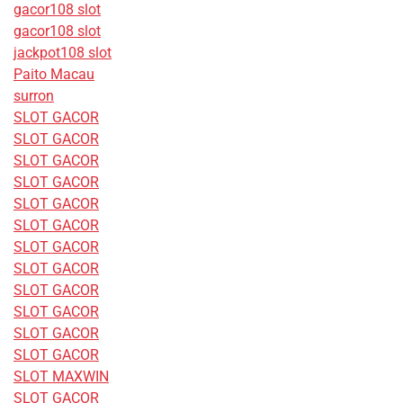
gacor108 slot
gacor108 slot
jackpot108 slot
Paito Macau
surron
SLOT GACOR
SLOT GACOR
SLOT GACOR
SLOT GACOR
SLOT GACOR
SLOT GACOR
SLOT GACOR
SLOT GACOR
SLOT GACOR
SLOT GACOR
SLOT GACOR
SLOT GACOR
SLOT MAXWIN
SLOT GACOR