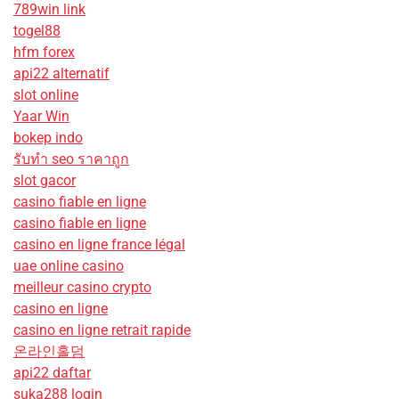
789win link
togel88
hfm forex
api22 alternatif
slot online
Yaar Win
bokep indo
รับทํา seo ราคาถูก
slot gacor
casino fiable en ligne
casino fiable en ligne
casino en ligne france légal
uae online casino
meilleur casino crypto
casino en ligne
casino en ligne retrait rapide
온라인홀덤
api22 daftar
suka288 login