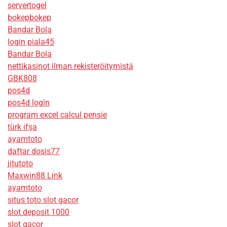
servertogel
bokepbokep
Bandar Bola
login piala45
Bandar Bola
nettikasinot ilman rekisteröitymistä
GBK808
pos4d
pos4d login
program excel calcul pensie
türk ifşa
ayamtoto
daftar dosis77
jitutoto
Maxwin88 Link
ayamtoto
situs toto slot gacor
slot deposit 1000
slot gacor