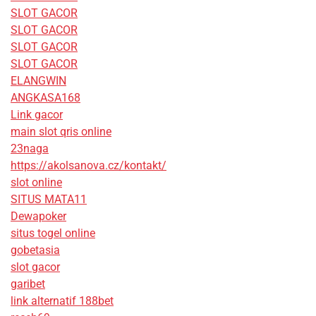
SLOT GACOR
SLOT GACOR
SLOT GACOR
SLOT GACOR
ELANGWIN
ANGKASA168
Link gacor
main slot qris online
23naga
https://akolsanova.cz/kontakt/
slot online
SITUS MATA11
Dewapoker
situs togel online
gobetasia
slot gacor
garibet
link alternatif 188bet