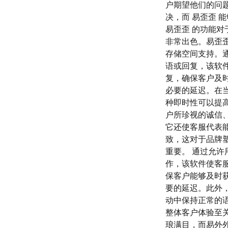
户期望他们的问
决，而 易歪歪 
易歪歪 的功能对
非常出色。易歪歪
存储空间支持。
语或回复，该软
复，确保客户及
必要的延迟。在
种即时性可以提
户所珍视的诚信
它还使客服代表
致，这对于品牌
重要。 通过允许
作，该软件使客
保客户能够及时
要的延迟。此外
动中保持正常的
整体客户体验至关
琅满目，而易外