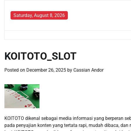
Skip
to
Saturday, August 8, 2026
content
KOITOTO_SLOT
Posted on
December 26, 2025
by
Cassian Andor
KOITOTO dikenal sebagai media informasi yang berperan sebag
pada penyajian konten yang tertata rapi, mudah dibaca, dan