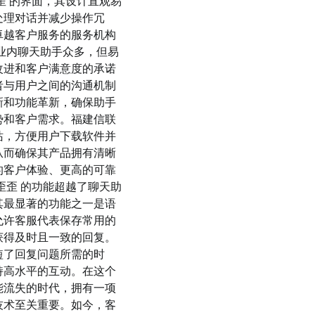
歪 的界面，其设计直观易
处理对话并减少操作冗
卓越客户服务的服务机构
业内聊天助手众多，但易
改进和客户满意度的承诺
者与用户之间的沟通机制
新和功能革新，确保助手
势和客户需求。福建信联
站，方便用户下载软件并
从而确保其产品拥有清晰
的客户体验、更高的可靠
歪歪 的功能超越了聊天助
其最显著的功能之一是语
允许客服代表保存常用的
获得及时且一致的回复。
短了回复问题所需的时
持高水平的互动。在这个
能流失的时代，拥有一项
技术至关重要。如今，客