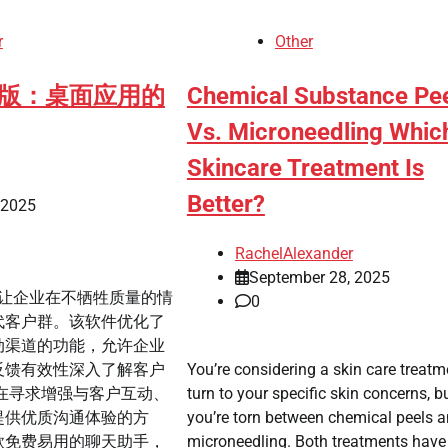
r
Other
版：桌面应用的
Chemical Substance Pe
Vs. Microneedling Whic
Skincare Treatment Is
Better?
, 2025
RachelAlexander
September 28, 2025
以让企业在不牺牲质量的情
0
代客户群。该软件优化了
动渠道的功能，允许企业
反馈有效性深入了解客户
You’re considering a skin care treatm
在寻求增强与客户互动、
turn to your specific skin concerns, b
提供优质沟通体验的方
you’re torn between chemical peels 
款免费易用的聊天助手，
microneedling. Both treatments have 