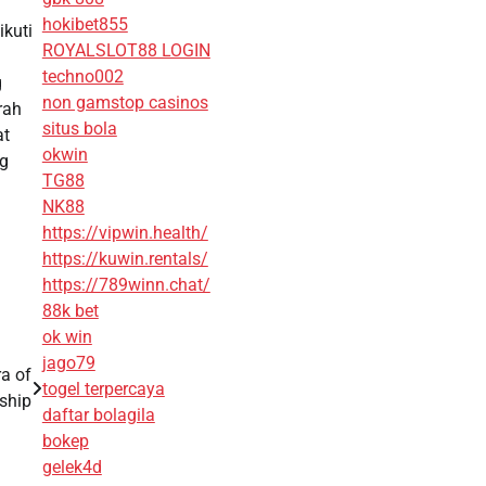
hokibet855
kuti
ROYALSLOT88 LOGIN
techno002
g
non gamstop casinos
rah
situs bola
at
okwin
ng
TG88
NK88
https://vipwin.health/
https://kuwin.rentals/
https://789winn.chat/
88k bet
ok win
jago79
ra of
togel terpercaya
ship
daftar bolagila
bokep
gelek4d