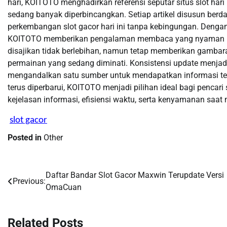
hari, KOITOTO menghadirkan referensi seputar situs slot har
sedang banyak diperbincangkan. Setiap artikel disusun ber
perkembangan slot gacor hari ini tanpa kebingungan. Dengan
KOITOTO memberikan pengalaman membaca yang nyaman bai
disajikan tidak berlebihan, namun tetap memberikan gambaran
permainan yang sedang diminati. Konsistensi update menj
mengandalkan satu sumber untuk mendapatkan informasi ter
terus diperbarui, KOITOTO menjadi pilihan ideal bagi penca
kejelasan informasi, efisiensi waktu, serta kenyamanan saat m
slot gacor
Posted in
Other
Daftar Bandar Slot Gacor Maxwin Terupdate Versi
Post
Previous:
OmaCuan
navigation
Related Posts