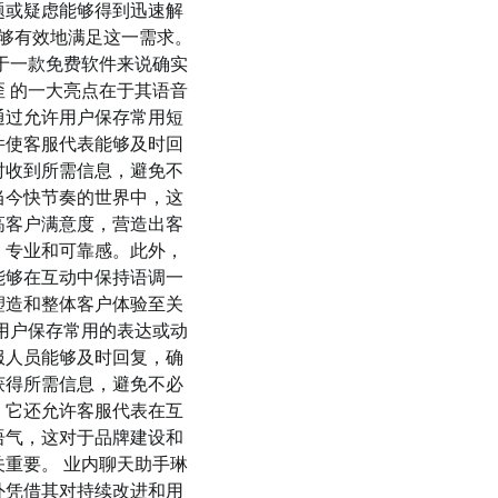
题或疑虑能够得到迅速解
能够有效地满足这一需求。
于一款免费软件来说确实
 的一大亮点在于其语音
通过允许用户保存常用短
件使客服代表能够及时回
时收到所需信息，避免不
当今快节奏的世界中，这
高客户满意度，营造出客
、专业和可靠感。此外，
能够在互动中保持语调一
塑造和整体客户体验至关
用户保存常用的表达或动
服人员能够及时回复，确
获得所需信息，避免不必
，它还允许客服代表在互
语气，这对于品牌建设和
重要。 业内聊天助手琳
外凭借其对持续改进和用