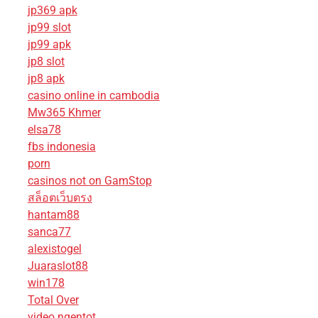
jp369 apk
jp99 slot
jp99 apk
jp8 slot
jp8 apk
casino online in cambodia
Mw365 Khmer
elsa78
fbs indonesia
porn
casinos not on GamStop
สล็อตเว็บตรง
hantam88
sanca77
alexistogel
Juaraslot88
win178
Total Over
video ngentot