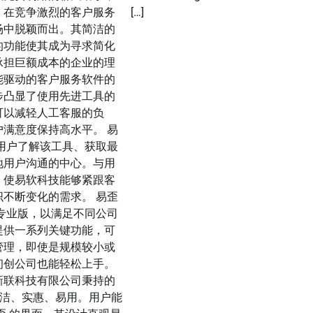
，在竞争激烈的客户服务
[…]
场中脱颖而出。其简洁的
的功能使其成为寻求简化
承担巨额成本的企业的理
能驱动的客户服务软件的
步凸显了使用先进工具的
可以减轻人工客服的负
满意度保持高水平。 易
用户了解该工具、获取最
地用户沟通的中心。与用
，使易软科技能够紧跟客
不断变化的需求。 易歪
专业版，以满足不同公司
提供一系列关键功能，可
管理，即使是规模较小或
初创公司也能轻松上手。
新联科技有限公司秉持的
简洁、实惠、易用。用户能