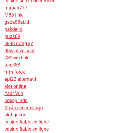
casino senza documenti
mapan777
M88 link
gaza88ai.id
pakde4d
puas69
nk88 đăng ký
98winlive.com
789win link
togel88
hfm forex
api22 alternatif
slot online
Yaar Win
bokep indo
รับทํา seo ราคาถูก
slot gacor
casino fiable en ligne
casino fiable en ligne