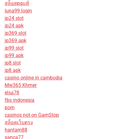
สล็อตpgแท้
luna99 login
jp24 slot
jp24 apk
jp369 slot
jp369 apk
jp99 slot
jp99 apk
jp8 slot
jp8 apk
casino online in cambodia
Mw365 Khmer
elsa78
fbs indonesia
porn
casinos not on GamStop
สล็อตเว็บตรง
hantam88
sanca77