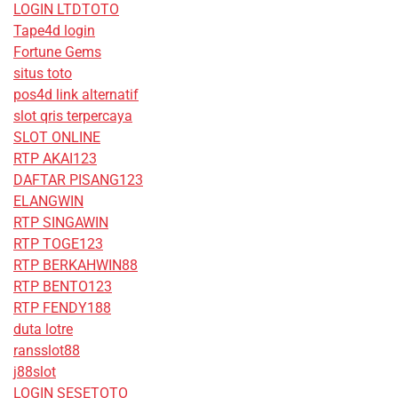
LOGIN LTDTOTO
Tape4d login
Fortune Gems
situs toto
pos4d link alternatif
slot qris terpercaya
SLOT ONLINE
RTP AKAI123
DAFTAR PISANG123
ELANGWIN
RTP SINGAWIN
RTP TOGE123
RTP BERKAHWIN88
RTP BENTO123
RTP FENDY188
duta lotre
ransslot88
j88slot
LOGIN SESETOTO