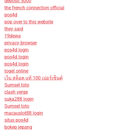
deposit 5000
the french connection official
pos4d
pop over to this website
they said
19dewa
privacy browser
pos4d login
pos4d login
pos4d login
togel online
เว็บ สล็อต แท้ 100 เปอร์เซ็นต์
Sumsel toto
clash verge
suka288 login
Sumsel toto
macauslot88 login
situs pos4d
bokep jepang