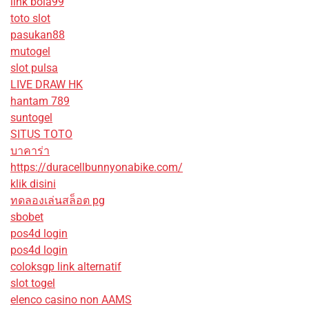
link bola99
toto slot
pasukan88
mutogel
slot pulsa
LIVE DRAW HK
hantam 789
suntogel
SITUS TOTO
บาคาร่า
https://duracellbunnyonabike.com/
klik disini
ทดลองเล่นสล็อต pg
sbobet
pos4d login
pos4d login
coloksgp link alternatif
slot togel
elenco casino non AAMS