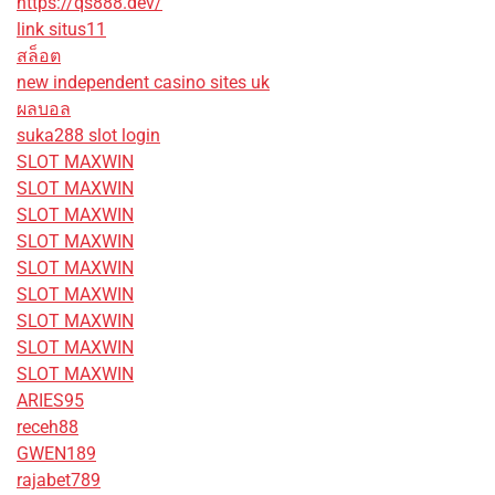
https://qs888.dev/
link situs11
สล็อต
new independent casino sites uk
ผลบอล
suka288 slot login
SLOT MAXWIN
SLOT MAXWIN
SLOT MAXWIN
SLOT MAXWIN
SLOT MAXWIN
SLOT MAXWIN
SLOT MAXWIN
SLOT MAXWIN
SLOT MAXWIN
ARIES95
receh88
GWEN189
rajabet789