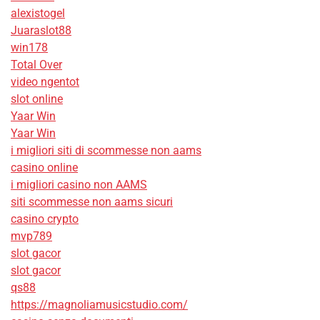
alexistogel
Juaraslot88
win178
Total Over
video ngentot
slot online
Yaar Win
Yaar Win
i migliori siti di scommesse non aams
casino online
i migliori casino non AAMS
siti scommesse non aams sicuri
casino crypto
mvp789
slot gacor
slot gacor
qs88
https://magnoliamusicstudio.com/