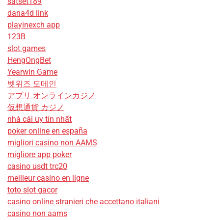
satset189
dana4d link
playinexch app
123B
slot games
HengOngBet
Yearwin Game
벳위즈 도메인
アプリ オンラインカジノ
仮想通貨 カジノ
nhà cái uy tín nhất
poker online en españa
migliori casino non AAMS
migliore app poker
casino usdt trc20
meilleur casino en ligne
toto slot gacor
casino online stranieri che accettano italiani
casino non aams