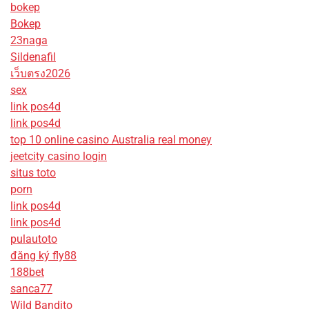
bokep
Bokep
23naga
Sildenafil
เว็บตรง2026
sex
link pos4d
link pos4d
top 10 online casino Australia real money
jeetcity casino login
situs toto
porn
link pos4d
link pos4d
pulautoto
đăng ký fly88
188bet
sanca77
Wild Bandito