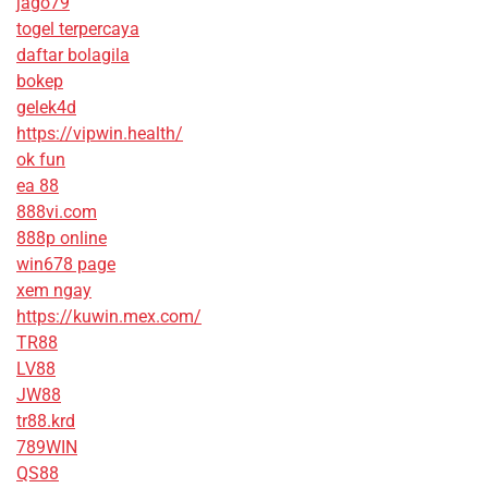
jago79
togel terpercaya
daftar bolagila
bokep
gelek4d
https://vipwin.health/
ok fun
ea 88
888vi.com
888p online
win678 page
xem ngay
https://kuwin.mex.com/
TR88
LV88
JW88
tr88.krd
789WIN
QS88