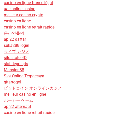
casino en ligne france légal
uae online casino
meilleur casino crypto
casino en ligne
casino en ligne retrait rapide
온라인홀덤
api22 daftar
suka288 login
ライブ カジノ
situs toto 4D
slot depo qris
Mansion88
Slot Online Terpercaya
gitartogel
ビットコイン オンラインカジノ
meilleur casino en ligne
ポーカー ゲーム
api22 alternatif
casino en ligne retrait rapide