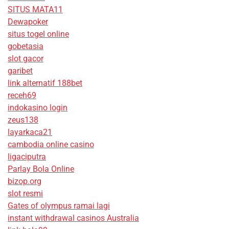
SITUS MATA11
Dewapoker
situs togel online
gobetasia
slot gacor
garibet
link alternatif 188bet
receh69
indokasino login
zeus138
layarkaca21
cambodia online casino
ligaciputra
Parlay Bola Online
bizop.org
slot resmi
Gates of olympus ramai lagi
instant withdrawal casinos Australia