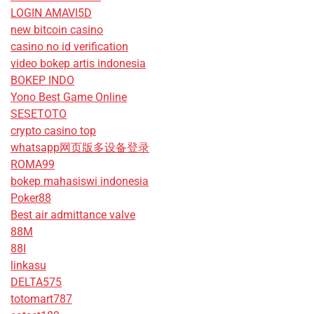
LOGIN AMAVI5D
new bitcoin casino
casino no id verification
video bokep artis indonesia
BOKEP INDO
Yono Best Game Online
SESETOTO
crypto casino top
whatsapp网页版多设备登录
ROMA99
bokep mahasiswi indonesia
Poker88
Best air admittance valve
88M
88I
linkasu
DELTA575
totomart787