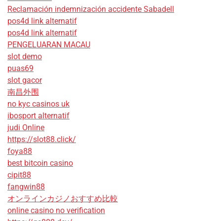
Reclamación indemnización accidente Sabadell
pos4d link alternatif
pos4d link alternatif
PENGELUARAN MACAU
slot demo
puas69
slot gacor
南昌外围
no kyc casinos uk
ibosport alternatif
judi Online
https://slot88.click/
foya88
best bitcoin casino
cipit88
fangwin88
オンラインカジノおすすめ比較
online casino no verification