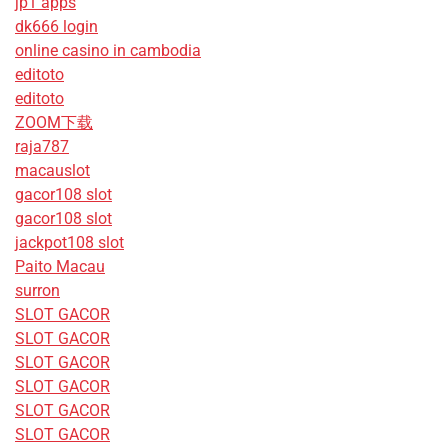
jp1 apps
dk666 login
online casino in cambodia
editoto
editoto
ZOOM下载
raja787
macauslot
gacor108 slot
gacor108 slot
jackpot108 slot
Paito Macau
surron
SLOT GACOR
SLOT GACOR
SLOT GACOR
SLOT GACOR
SLOT GACOR
SLOT GACOR