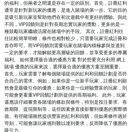
的福利，但兩者之間還是存在一定的區別。首先，註冊紅利
通常是針對新玩家的優惠，是進入賭場的第一步。它的目的
是吸引新玩家並幫助他們在初次遊戲中有更好的體驗。與此
不同，VIP回饋則是針對長期忠實玩家的獎勳，更多的是一
種鼓勵玩家繼續活躍在賭場中的手段。 其次，註冊紅利往
往比較簡單明瞭，條件也相對較少，只需要玩家完成註冊和
首存即可。而VIP回饋則需要玩家在賭場內積極參與並達到
一定的要求，才能解鎖更高層級的回饋，並享受更多的專屬
福利。 如何選擇最合適的優惠方案 對於想要充分利用 網上
賭場 優惠的玩家來說，選擇最合適的優惠方案至關重要。
首先，玩家需要了解每個賭場提供的紅利和回饋計劃是否符
合自己的需求。例如，如果你是一位新手玩家，註冊紅利顯
然會是最吸引你的優惠；如果你是一位經驗豐富的玩家，則
可能會更看重VIP回饋計劃所提供的長期福利。 此外，玩家
還應該仔細審查各賭場的條款與條件，特別是投注要求、有
效期限、提現限制等，這些因素會直接影響到優惠的實際價
值。有些賭場雖然提供豐富的紅利和回饋，但如果條件過於
苛刻，可能會讓玩家感到難以達到要求，反而降低了優惠的
吸引力。