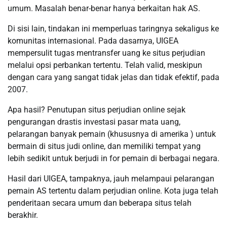
umum. Masalah benar-benar hanya berkaitan hak AS.
Di sisi lain, tindakan ini memperluas taringnya sekaligus ke
komunitas internasional. Pada dasarnya, UIGEA
mempersulit tugas mentransfer uang ke situs perjudian
melalui opsi perbankan tertentu. Telah valid, meskipun
dengan cara yang sangat tidak jelas dan tidak efektif, pada
2007.
Apa hasil? Penutupan situs perjudian online sejak
pengurangan drastis investasi pasar mata uang,
pelarangan banyak pemain (khususnya di amerika ) untuk
bermain di situs judi online, dan memiliki tempat yang
lebih sedikit untuk berjudi in for pemain di berbagai negara.
Hasil dari UIGEA, tampaknya, jauh melampaui pelarangan
pemain AS tertentu dalam perjudian online. Kota juga telah
penderitaan secara umum dan beberapa situs telah
berakhir.