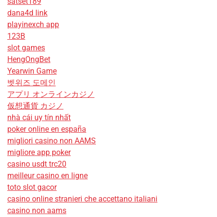
satset189
dana4d link
playinexch app
123B
slot games
HengOngBet
Yearwin Game
벳위즈 도메인
アプリ オンラインカジノ
仮想通貨 カジノ
nhà cái uy tín nhất
poker online en españa
migliori casino non AAMS
migliore app poker
casino usdt trc20
meilleur casino en ligne
toto slot gacor
casino online stranieri che accettano italiani
casino non aams