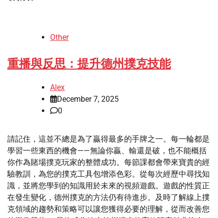
Other
重播與反思：提升德州撲克技能
Alex
December 7, 2025
0
請記住，這並不總是為了贏得最多的手牌之一。每一輪都是
學習一些東西的機會——無論你贏、輸還是破，也不能概括
你作為賭場撲克玩家的整體成功。每節課都會帶來寶貴的經
驗教訓，為您的撲克工具包增添色彩。從每次經歷中尋找知
識，並將您學到的知識用於未來的視頻遊戲。遊戲的性質正
在發生變化，德州撲克的方法仍有待進步。及時了解線上撲
克領域的趨勢和策略可以讓您獲得必要的理解，從而改善您