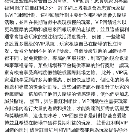
確保這些優惠符合自己的需求。 VIP回饋：忠實玩家的專屬
福利 除了註冊紅利之外，許多網上賭場還會為忠實玩家提
供VIP回饋計劃。這些回饋計劃主要針對那些經常參與賭場
活動，並且在長期遊戲中表現積極的玩家。VIP回饋通常以
更為豐厚的獎勳和優惠來回報玩家的忠誠度，並且這些福利
通常會隨著玩家的投注額或活躍度提升。 例如，一些賭場
會設置多層級的VIP系統，玩家根據自己在賭場的投注情
況，會被分配到不同的VIP等級。每個等級對應的回饋標準
都不同，從免費贈金、專屬的客服服務，到高額的現金返還
和豪華禮品等。某些賭場甚至會提供專屬的旅行獎勳，讓玩
家有機會享受高端度假體驗或國際賭場之旅。 此外，VIP玩
家還能享受到許多其他優惠，例如快速提款、個性化的賭場
推薦和專屬的獎金計劃等。這些回饋措施不僅提升了玩家的
遊戲體驗，還加強了他們與賭場的情感連接，使他們更加忠
誠於賭場。 然而，與註冊紅利相比，VIP回饋往往需要玩家
在賭場內進行大量的遊戲和投注，才能夠達到所需的活躍度
和獎勳標準。這也意味著，VIP回饋更多是針對那些喜愛賭
博並且希望在賭場中獲得長期利益的玩家。 註冊紅利與VIP
回饋的區別 儘管註冊紅利和VIP回饋都能夠為玩家提供額外