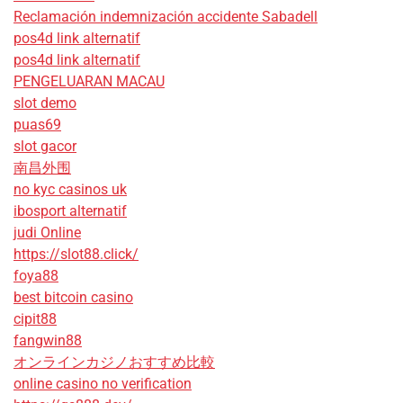
Reclamación indemnización accidente Sabadell
pos4d link alternatif
pos4d link alternatif
PENGELUARAN MACAU
slot demo
puas69
slot gacor
南昌外围
no kyc casinos uk
ibosport alternatif
judi Online
https://slot88.click/
foya88
best bitcoin casino
cipit88
fangwin88
オンラインカジノおすすめ比較
online casino no verification