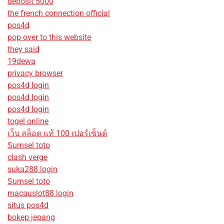
deposit 5000
the french connection official
pos4d
pop over to this website
they said
19dewa
privacy browser
pos4d login
pos4d login
pos4d login
togel online
เว็บ สล็อต แท้ 100 เปอร์เซ็นต์
Sumsel toto
clash verge
suka288 login
Sumsel toto
macauslot88 login
situs pos4d
bokep jepang