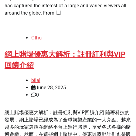
has captured the interest of a large and varied viewers all
around the globe. From […]
Other
網上賭場優惠大解析：註冊紅利與VIP
回饋介紹
bilal
June 28, 2025
0
網上賭場優惠大解析：註冊紅利與VIP回饋介紹 隨著科技的
發展，網上賭場已經成為了全球娛樂產業的一大亮點。越來
越多的玩家選擇在網絡平台上進行賭博，享受各式各樣的賭
博遊戲。然而，在這些網上賭場中，優惠與獎勳計劃也是吸