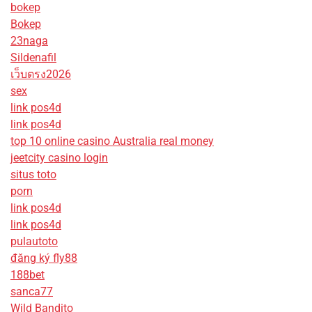
bokep
Bokep
23naga
Sildenafil
เว็บตรง2026
sex
link pos4d
link pos4d
top 10 online casino Australia real money
jeetcity casino login
situs toto
porn
link pos4d
link pos4d
pulautoto
đăng ký fly88
188bet
sanca77
Wild Bandito