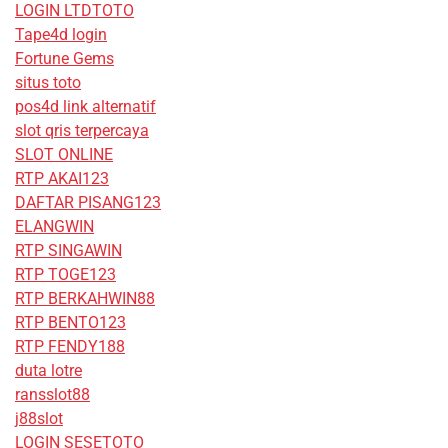
LOGIN LTDTOTO
Tape4d login
Fortune Gems
situs toto
pos4d link alternatif
slot qris terpercaya
SLOT ONLINE
RTP AKAI123
DAFTAR PISANG123
ELANGWIN
RTP SINGAWIN
RTP TOGE123
RTP BERKAHWIN88
RTP BENTO123
RTP FENDY188
duta lotre
ransslot88
j88slot
LOGIN SESETOTO