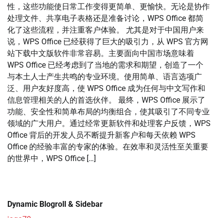
性，这些功能使日常工作变得更简单、更愉快。无论是协作
处理文件、共享电子表格还是准备讨论，WPS Office 都简
化了这些流程，并注重客户体验。 尤其是对于中国用户来
说，WPS Office 已经获得了巨大的吸引力，从 WPS 官方网
站下载中文版软件非常容易。主要面向中国市场意味着
WPS Office 已经考虑到了当地的需求和期望，创造了一个
与本土人士产生共鸣的专业环境。使用简单、语言选项广
泛、用户友好度高，使 WPS Office 成为任何与中文写作和
信息管理相关的人的首选伙伴。 最终，WPS Office 展示了
功能、安全性和简单布局的均衡组合，使其吸引了不同专业
领域的广大用户。通过经常更新软件和处理客户反馈，WPS
Office 背后的开发人员不断提升新客户和每天依赖 WPS
Office 的经验丰富的专家的体验。在效率和灵活性至关重要
的世界中，WPS Office […]
Dynamic Blogroll & Sidebar