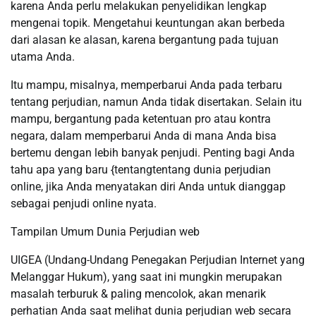
karena Anda perlu melakukan penyelidikan lengkap
mengenai topik. Mengetahui keuntungan akan berbeda
dari alasan ke alasan, karena bergantung pada tujuan
utama Anda.
Itu mampu, misalnya, memperbarui Anda pada terbaru
tentang perjudian, namun Anda tidak disertakan. Selain itu
mampu, bergantung pada ketentuan pro atau kontra
negara, dalam memperbarui Anda di mana Anda bisa
bertemu dengan lebih banyak penjudi. Penting bagi Anda
tahu apa yang baru {tentangtentang dunia perjudian
online, jika Anda menyatakan diri Anda untuk dianggap
sebagai penjudi online nyata.
Tampilan Umum Dunia Perjudian web
UIGEA (Undang-Undang Penegakan Perjudian Internet yang
Melanggar Hukum), yang saat ini mungkin merupakan
masalah terburuk & paling mencolok, akan menarik
perhatian Anda saat melihat dunia perjudian web secara