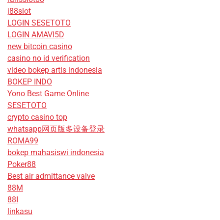
j88slot
LOGIN SESETOTO
LOGIN AMAVI5D
new bitcoin casino
casino no id verification
video bokep artis indonesia
BOKEP INDO
Yono Best Game Online
SESETOTO
crypto casino top
whatsapp网页版多设备登录
ROMA99
bokep mahasiswi indonesia
Poker88
Best air admittance valve
88M
88I
linkasu