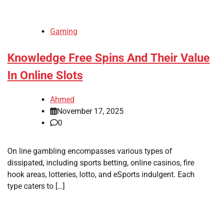
Gaming
Knowledge Free Spins And Their Value
In Online Slots
Ahmed
November 17, 2025
0
On line gambling encompasses various types of
dissipated, including sports betting, online casinos, fire
hook areas, lotteries, lotto, and eSports indulgent. Each
type caters to […]