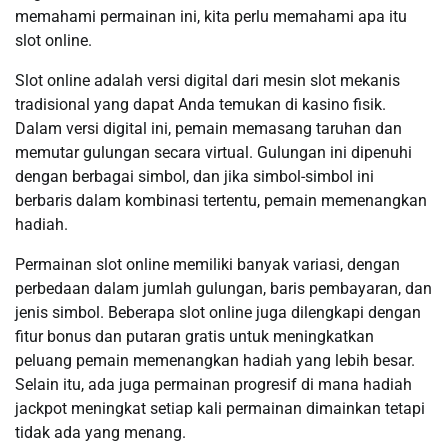
memahami permainan ini, kita perlu memahami apa itu
slot online.
Slot online adalah versi digital dari mesin slot mekanis
tradisional yang dapat Anda temukan di kasino fisik.
Dalam versi digital ini, pemain memasang taruhan dan
memutar gulungan secara virtual. Gulungan ini dipenuhi
dengan berbagai simbol, dan jika simbol-simbol ini
berbaris dalam kombinasi tertentu, pemain memenangkan
hadiah.
Permainan slot online memiliki banyak variasi, dengan
perbedaan dalam jumlah gulungan, baris pembayaran, dan
jenis simbol. Beberapa slot online juga dilengkapi dengan
fitur bonus dan putaran gratis untuk meningkatkan
peluang pemain memenangkan hadiah yang lebih besar.
Selain itu, ada juga permainan progresif di mana hadiah
jackpot meningkat setiap kali permainan dimainkan tetapi
tidak ada yang menang.