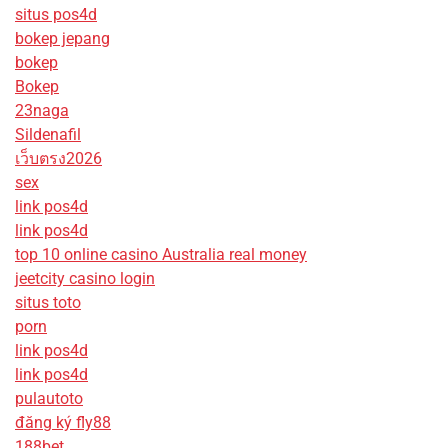
situs pos4d
bokep jepang
bokep
Bokep
23naga
Sildenafil
เว็บตรง2026
sex
link pos4d
link pos4d
top 10 online casino Australia real money
jeetcity casino login
situs toto
porn
link pos4d
link pos4d
pulautoto
đăng ký fly88
188bet