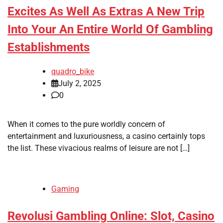
Excites As Well As Extras A New Trip
Into Your An Entire World Of Gambling
Establishments
quadro_bike
July 2, 2025
0
When it comes to the pure worldly concern of
entertainment and luxuriousness, a casino certainly tops
the list. These vivacious realms of leisure are not […]
Gaming
Revolusi Gambling Online: Slot, Casino