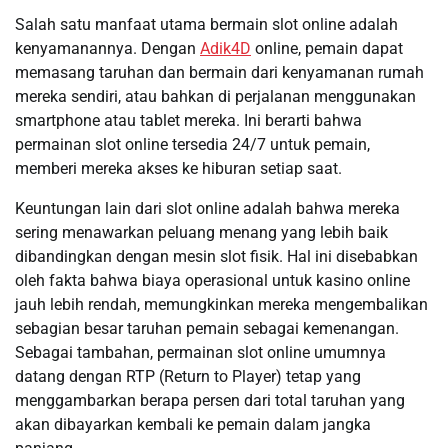
Salah satu manfaat utama bermain slot online adalah
kenyamanannya. Dengan
Adik4D
online, pemain dapat
memasang taruhan dan bermain dari kenyamanan rumah
mereka sendiri, atau bahkan di perjalanan menggunakan
smartphone atau tablet mereka. Ini berarti bahwa
permainan slot online tersedia 24/7 untuk pemain,
memberi mereka akses ke hiburan setiap saat.
Keuntungan lain dari slot online adalah bahwa mereka
sering menawarkan peluang menang yang lebih baik
dibandingkan dengan mesin slot fisik. Hal ini disebabkan
oleh fakta bahwa biaya operasional untuk kasino online
jauh lebih rendah, memungkinkan mereka mengembalikan
sebagian besar taruhan pemain sebagai kemenangan.
Sebagai tambahan, permainan slot online umumnya
datang dengan RTP (Return to Player) tetap yang
menggambarkan berapa persen dari total taruhan yang
akan dibayarkan kembali ke pemain dalam jangka