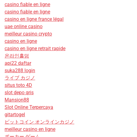
casino fiable en ligne
casino fiable en ligne
casino en ligne france légal
uae online casino
meilleur casino crypto
casino en ligne
casino en ligne retrait rapide
온라인홀덤
api22 daftar
suka288 login
ライブ カジノ
situs toto 4D
slot depo qris
Mansion88
Slot Online Terpercaya
gitartogel
ビットコイン オンラインカジノ
meilleur casino en ligne
ポーカー ゲーム