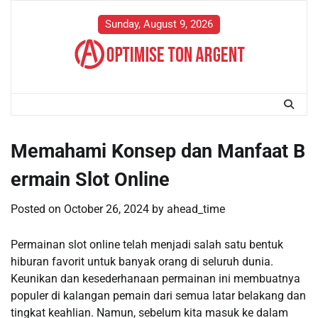
Skip
to
Sunday, August 9, 2026
content
Memahami Konsep dan Manfaat B
ermain Slot Online
Posted on
October 26, 2024
by
ahead_time
Permainan slot online telah menjadi salah satu bentuk
hiburan favorit untuk banyak orang di seluruh dunia.
Keunikan dan kesederhanaan permainan ini membuatnya
populer di kalangan pemain dari semua latar belakang dan
tingkat keahlian. Namun, sebelum kita masuk ke dalam