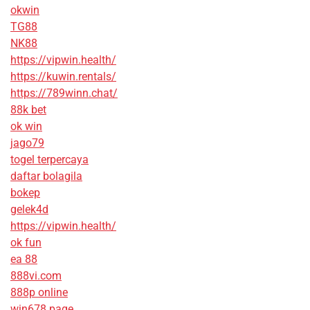
okwin
TG88
NK88
https://vipwin.health/
https://kuwin.rentals/
https://789winn.chat/
88k bet
ok win
jago79
togel terpercaya
daftar bolagila
bokep
gelek4d
https://vipwin.health/
ok fun
ea 88
888vi.com
888p online
win678 page