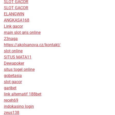
SLOT GACOR
SLOT GACOR
ELANGWIN
ANGKASA168
Link gacor
main slot qris online
23naga
https://akolsanova.cz/kontakt/
slot online
SITUS MATA11
Dewapoker
situs togel online
gobetasia
slot gacor
garibet
link alternatif 188bet
receh69
indokasino login
zeus138