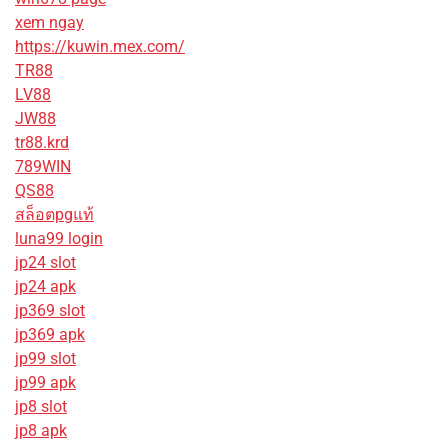
xem ngay
https://kuwin.mex.com/
TR88
LV88
JW88
tr88.krd
789WIN
QS88
สล็อตpgแท้
luna99 login
jp24 slot
jp24 apk
jp369 slot
jp369 apk
jp99 slot
jp99 apk
jp8 slot
jp8 apk