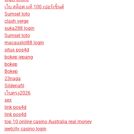
เว็บ สล็อต แท้ 100 เปอร์เซ็นต์
Sumsel toto
clash verge
suka288 login
Sumsel toto
macauslot88 login
situs pos4d
bokep jepang
bokep
Bokep
23naga
Sildenafil
เว็บตรง2026
sex
link pos4d
link pos4d
top 10 online casino Australia real money
jeetcity casino login