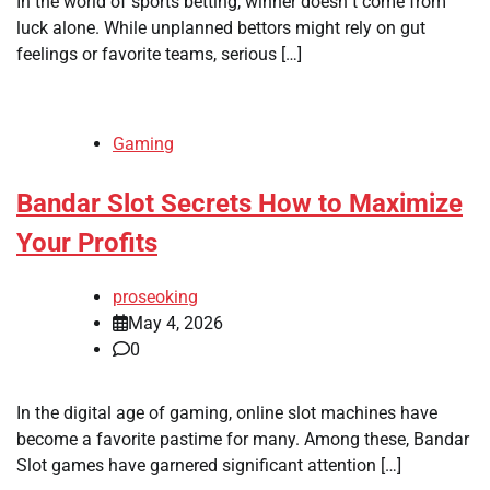
In the world of sports betting, winner doesn t come from
luck alone. While unplanned bettors might rely on gut
feelings or favorite teams, serious […]
Gaming
Bandar Slot Secrets How to Maximize
Your Profits
proseoking
May 4, 2026
0
In the digital age of gaming, online slot machines have
become a favorite pastime for many. Among these, Bandar
Slot games have garnered significant attention […]