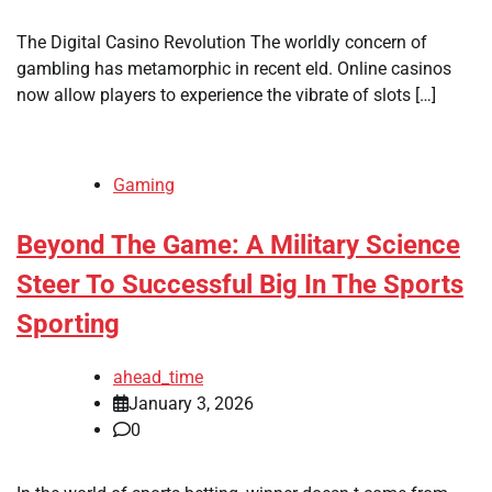
The Digital Casino Revolution The worldly concern of
gambling has metamorphic in recent eld. Online casinos
now allow players to experience the vibrate of slots […]
Gaming
Beyond The Game: A Military Science
Steer To Successful Big In The Sports
Sporting
ahead_time
January 3, 2026
0