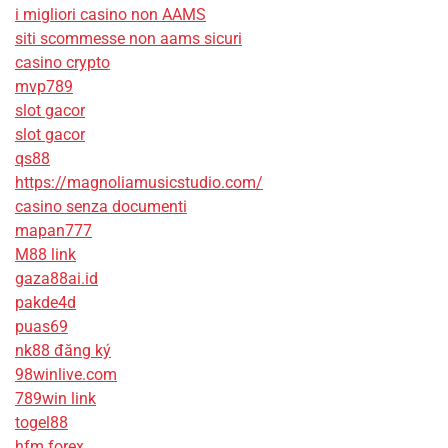
i migliori casino non AAMS
siti scommesse non aams sicuri
casino crypto
mvp789
slot gacor
slot gacor
qs88
https://magnoliamusicstudio.com/
casino senza documenti
mapan777
M88 link
gaza88ai.id
pakde4d
puas69
nk88 đăng ký
98winlive.com
789win link
togel88
hfm forex