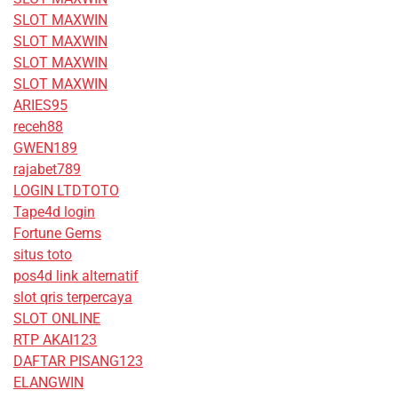
SLOT MAXWIN
SLOT MAXWIN
SLOT MAXWIN
SLOT MAXWIN
ARIES95
receh88
GWEN189
rajabet789
LOGIN LTDTOTO
Tape4d login
Fortune Gems
situs toto
pos4d link alternatif
slot qris terpercaya
SLOT ONLINE
RTP AKAI123
DAFTAR PISANG123
ELANGWIN