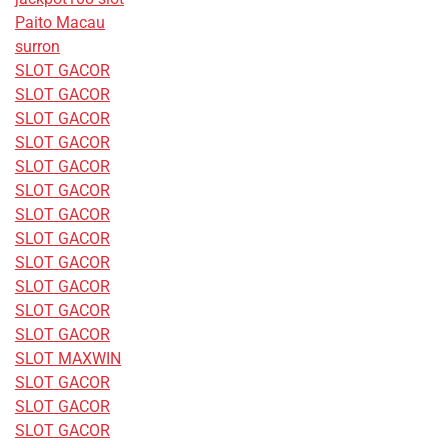
Paito Macau
surron
SLOT GACOR
SLOT GACOR
SLOT GACOR
SLOT GACOR
SLOT GACOR
SLOT GACOR
SLOT GACOR
SLOT GACOR
SLOT GACOR
SLOT GACOR
SLOT GACOR
SLOT GACOR
SLOT MAXWIN
SLOT GACOR
SLOT GACOR
SLOT GACOR