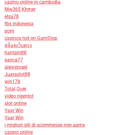
casino online in cambodia
Mw365 Khmer
elsa78
fbs indonesia
porn
casinos not on GamStop
สล็อตเว็บตรง
hantam88
sanca77
alexistogel
Juaraslot88
win178
Total Over
video ngentot
slot online
Yaar Win
Yaar Win
i migliori siti di scommesse non aams
casino online