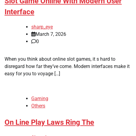
Slot Game Online With Modern User
Interface
sharp_eye
March 7, 2026
0
When you think about online slot games, it s hard to
disregard how far they’ve come. Modern interfaces make it
easy for you to voyage […]
Gaming
Others
On Line Play Laws Ring The