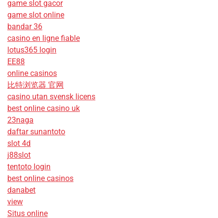
game slot gacor
game slot online
bandar 36
casino en ligne fiable
lotus365 login
EE88
online casinos
比特浏览器 官网
casino utan svensk licens
best online casino uk
23naga
daftar sunantoto
slot 4d
j88slot
tentoto login
best online casinos
danabet
view
Situs online