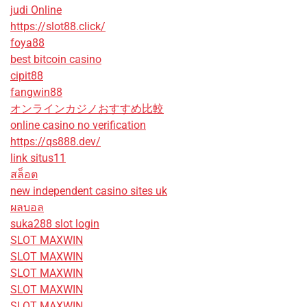
judi Online
https://slot88.click/
foya88
best bitcoin casino
cipit88
fangwin88
オンラインカジノおすすめ比較
online casino no verification
https://qs888.dev/
link situs11
สล็อต
new independent casino sites uk
ผลบอล
suka288 slot login
SLOT MAXWIN
SLOT MAXWIN
SLOT MAXWIN
SLOT MAXWIN
SLOT MAXWIN