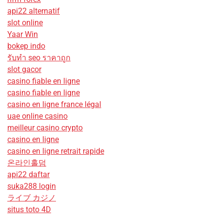
api22 alternatif
slot online
Yaar Win
bokep indo
รับทํา seo ราคาถูก
slot gacor
casino fiable en ligne
casino fiable en ligne
casino en ligne france légal
uae online casino
meilleur casino crypto
casino en ligne
casino en ligne retrait rapide
온라인홀덤
api22 daftar
suka288 login
ライブ カジノ
situs toto 4D