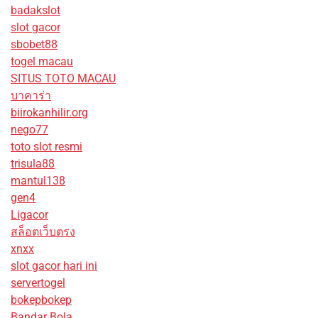
badakslot
slot gacor
sbobet88
togel macau
SITUS TOTO MACAU
บาคาร่า
biirokanhilir.org
nego77
toto slot resmi
trisula88
mantul138
gen4
Ligacor
สล็อตเว็บตรง
xnxx
slot gacor hari ini
servertogel
bokepbokep
Bandar Bola