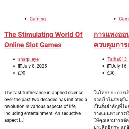
Gaming
Gam
The Stimulating World Of
การแทงออน
Online Slot Games
ควบคุมการเงิ
sharp_eye
Talha013
July 8, 2025
July 16,
0
0
The fast furtherance in applied science
ในโลกของ การเดิม
over the past two decades has initiated a
รวดเร็วในปัจจุบัน 
revolution in various aspects of life,
เป็นสิ่งสำคัญที่
including entertainment. An seductive
วางแผนทางการเงินท
aspect […]
ให้คุณสามารถจัดก
ประสิทธิภาพ แต่ย