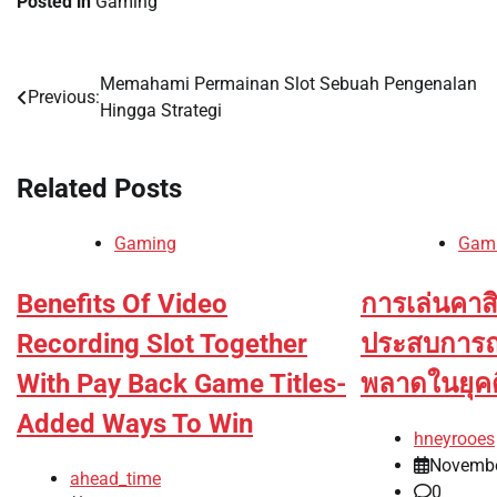
Posted in
Gaming
Memahami Permainan Slot Sebuah Pengenalan
Post
Previous:
Hingga Strategi
navigation
Related Posts
Gaming
Gam
Benefits Of Video
การเล่นคาส
Recording Slot Together
ประสบการณ์
With Pay Back Game Titles-
พลาดในยุคดิ
Added Ways To Win
hneyrooes
Novembe
ahead_time
0