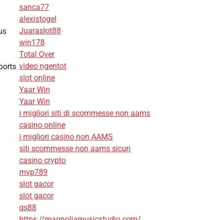
sanca77
alexistogel
Juaraslot88
us
win178
Total Over
video ngentot
ports
slot online
Yaar Win
Yaar Win
i migliori siti di scommesse non aams
casino online
i migliori casino non AAMS
siti scommesse non aams sicuri
casino crypto
mvp789
slot gacor
slot gacor
qs88
https://magnoliamusicstudio.com/