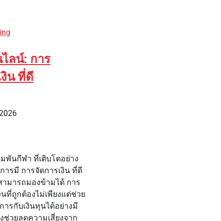
ing
ไลน์: การ
น ที่ดี
 2026
พันกีฬา ที่เติบโตอย่าง
การมี การจัดการเงิน ที่ดี
ไม่สามารถมองข้ามได้ การ
ี่ถูกต้องไม่เพียงแต่ช่วย
ารกับเงินทุนได้อย่างมี
ังช่วยลดความเสี่ยงจาก