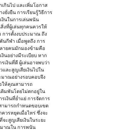
กเกินไป และเพิ่มโอกาส
ั่งยืน การเรียนรู้วิธีการ
เงินในการเล่นพนัน
สิ่งที่ผู้เล่นทุกคนควรให้
 การตั้งงบประมาณ ถึง
นกีฬา เมื่อพูดถึง การ
ี่หลายคนมักมองข้ามคือ
งินอย่างมีระเบียบ หาก
เงินที่ดี ผู้เล่นอาจพบว่า
ตัวและสูญเสียเงินไปใน
ประมาณอย่างรอบคอบจึง
เพื่อให้คุณสามารถ
เดิมพันโดยไม่ตกอยู่ใน
งินที่ย่ำแย่ การจัดการ
้คุณสามารถกำหนดขอบเขต
าควรหยุดเมื่อไหร่ ซึ่งจะ
ที่จะสูญเสียเงินในระยะ
ระมาณใน การพนัน