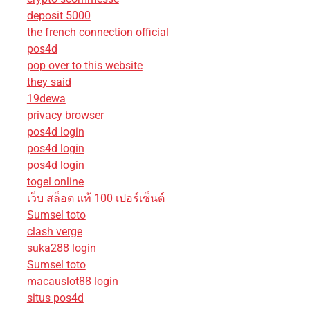
deposit 5000
the french connection official
pos4d
pop over to this website
they said
19dewa
privacy browser
pos4d login
pos4d login
pos4d login
togel online
เว็บ สล็อต แท้ 100 เปอร์เซ็นต์
Sumsel toto
clash verge
suka288 login
Sumsel toto
macauslot88 login
situs pos4d