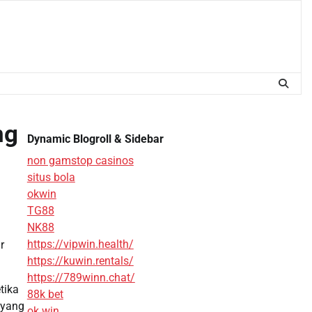
ng
Dynamic Blogroll & Sidebar
non gamstop casinos
situs bola
okwin
TG88
NK88
https://vipwin.health/
r
https://kuwin.rentals/
https://789winn.chat/
tika
88k bet
 yang
ok win