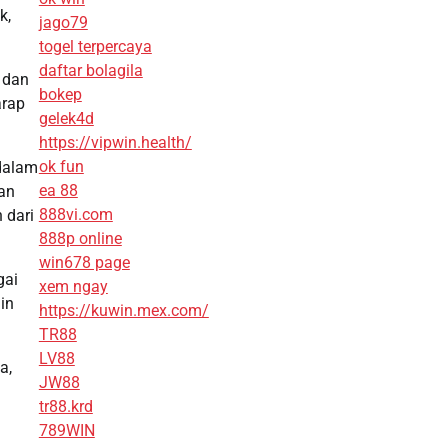
k,
jago79
togel terpercaya
daftar bolagila
 dan
bokep
arap
gelek4d
https://vipwin.health/
ok fun
 dalam
ea 88
an
888vi.com
 dari
888p online
win678 page
gai
xem ngay
in
https://kuwin.mex.com/
TR88
LV88
a,
JW88
tr88.krd
789WIN