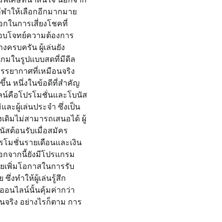
นกีฬาให้เลือกอีกมากมาย
ลือกในการเสี่ยงโชคที่
บโจทย์ความต้องการ
งครบครัน ผู้เล่นยัง
กมในรูปแบบสดที่มีดีล
บรรยากาศที่เหมือนจริง
ขึ้น หนึ่งในข้อดีที่สำคัญ
น์คือโปรโมชั่นและโบนัส
หม่และผู้เล่นประจำ ซึ่งเป็น
้งเดิมไม่สามารถเสนอได้ ผู้
ัสต้อนรับเมื่อสมัคร
รโมชั่นรายเดือนและเงิน
อกจากนี้ยังมีโปรแกรม
ยเพิ่มโอกาสในการรับ
ซึ่งทำให้ผู้เล่นรู้สึก
อนไลน์นั้นคุ้มค่ากว่า
โนจริง อย่างไรก็ตาม การ